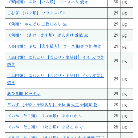
＜畜肉類＞ ぶた ［ハム類］ ロースハム 焼き
30
μg
こむぎ ［パン類］ フランスパン
29
μg
＜魚類＞ かんぱち 三枚おろし 生
29
μg
＜魚類＞ （さけ・ます類） ぎんざけ 養殖 生
29
μg
＜畜肉類＞ ぶた ［大型種肉］ ロース 脂身つき 焼き
29
μg
＜鳥肉類＞ にわとり ［若どり・主品目］ もも 皮つき
29
μg
焼き
＜鳥肉類＞ にわとり ［若どり・主品目］ むね 皮なし
29
μg
焼き
あひる卵 ピータン
29
μg
だいず ［全粒・全粒製品］ 全粒 黄大豆 米国産 乾
28
μg
＜いか・たこ類＞ （いか類） あかいか 生
28
μg
＜いか・たこ類＞ （たこ類） まだこ ゆで
28
μg