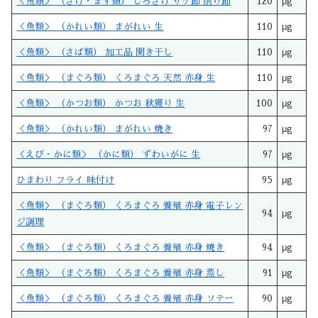
＜魚類＞ （さけ・ます類） しろさけ サケ節 削り節
120
μg
＜魚類＞ （かれい類） まがれい 生
110
μg
＜魚類＞ （さば類） 加工品 開き干し
110
μg
＜魚類＞ （まぐろ類） くろまぐろ 天然 赤身 生
110
μg
＜魚類＞ （かつお類） かつお 秋獲り 生
100
μg
＜魚類＞ （かれい類） まがれい 焼き
97
μg
＜えび・かに類＞ （かに類） ずわいがに 生
97
μg
ひまわり フライ 味付け
95
μg
＜魚類＞ （まぐろ類） くろまぐろ 養殖 赤身 電子レン
94
μg
ジ調理
＜魚類＞ （まぐろ類） くろまぐろ 養殖 赤身 焼き
94
μg
＜魚類＞ （まぐろ類） くろまぐろ 養殖 赤身 蒸し
91
μg
＜魚類＞ （まぐろ類） くろまぐろ 養殖 赤身 ソテー
90
μg