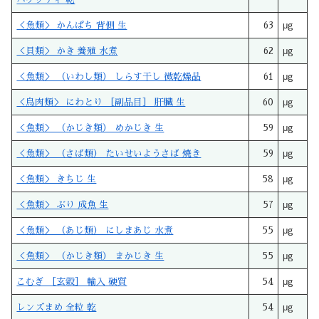
＜魚類＞ かんぱち 背側 生
63
μg
＜貝類＞ かき 養殖 水煮
62
μg
＜魚類＞ （いわし類） しらす干し 微乾燥品
61
μg
＜鳥肉類＞ にわとり ［副品目］ 肝臓 生
60
μg
＜魚類＞ （かじき類） めかじき 生
59
μg
＜魚類＞ （さば類） たいせいようさば 焼き
59
μg
＜魚類＞ きちじ 生
58
μg
＜魚類＞ ぶり 成魚 生
57
μg
＜魚類＞ （あじ類） にしまあじ 水煮
55
μg
＜魚類＞ （かじき類） まかじき 生
55
μg
こむぎ ［玄穀］ 輸入 硬質
54
μg
レンズまめ 全粒 乾
54
μg