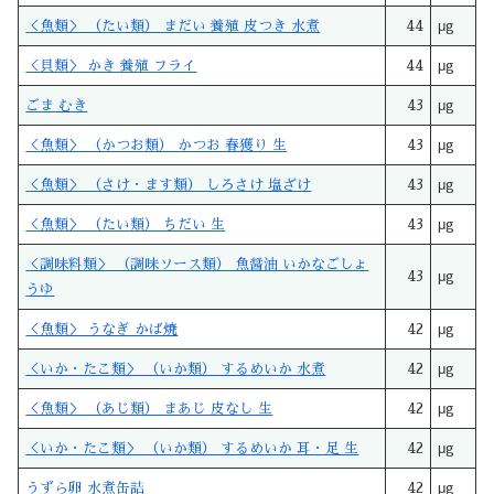
＜魚類＞ （たい類） まだい 養殖 皮つき 水煮
44
μg
＜貝類＞ かき 養殖 フライ
44
μg
ごま むき
43
μg
＜魚類＞ （かつお類） かつお 春獲り 生
43
μg
＜魚類＞ （さけ・ます類） しろさけ 塩ざけ
43
μg
＜魚類＞ （たい類） ちだい 生
43
μg
＜調味料類＞ （調味ソース類） 魚醤油 いかなごしょ
43
μg
うゆ
＜魚類＞ うなぎ かば焼
42
μg
＜いか・たこ類＞ （いか類） するめいか 水煮
42
μg
＜魚類＞ （あじ類） まあじ 皮なし 生
42
μg
＜いか・たこ類＞ （いか類） するめいか 耳・足 生
42
μg
うずら卵 水煮缶詰
42
μg