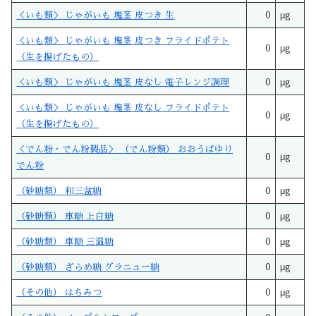
＜いも類＞ じゃがいも 塊茎 皮つき 生
0
μg
＜いも類＞ じゃがいも 塊茎 皮つき フライドポテト
0
μg
（生を揚げたもの）
＜いも類＞ じゃがいも 塊茎 皮なし 電子レンジ調理
0
μg
＜いも類＞ じゃがいも 塊茎 皮なし フライドポテト
0
μg
（生を揚げたもの）
＜でん粉・でん粉製品＞ （でん粉類） おおうばゆり
0
μg
でん粉
（砂糖類） 和三盆糖
0
μg
（砂糖類） 車糖 上白糖
0
μg
（砂糖類） 車糖 三温糖
0
μg
（砂糖類） ざらめ糖 グラニュー糖
0
μg
（その他） はちみつ
0
μg