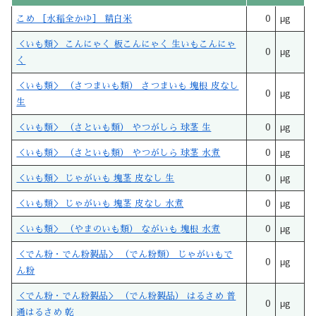
こめ ［水稲全かゆ］ 精白米
0
μg
＜いも類＞ こんにゃく 板こんにゃく 生いもこんにゃ
0
μg
く
＜いも類＞ （さつまいも類） さつまいも 塊根 皮なし
0
μg
生
＜いも類＞ （さといも類） やつがしら 球茎 生
0
μg
＜いも類＞ （さといも類） やつがしら 球茎 水煮
0
μg
＜いも類＞ じゃがいも 塊茎 皮なし 生
0
μg
＜いも類＞ じゃがいも 塊茎 皮なし 水煮
0
μg
＜いも類＞ （やまのいも類） ながいも 塊根 水煮
0
μg
＜でん粉・でん粉製品＞ （でん粉類） じゃがいもで
0
μg
ん粉
＜でん粉・でん粉製品＞ （でん粉製品） はるさめ 普
0
μg
通はるさめ 乾