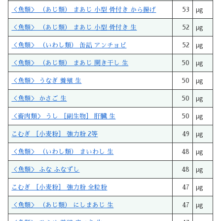
＜魚類＞ （あじ類） まあじ 小型 骨付き から揚げ
53
μg
＜魚類＞ （あじ類） まあじ 小型 骨付き 生
52
μg
＜魚類＞ （いわし類） 缶詰 アンチョビ
52
μg
＜魚類＞ （あじ類） まあじ 開き干し 生
50
μg
＜魚類＞ うなぎ 養殖 生
50
μg
＜魚類＞ かさご 生
50
μg
＜畜肉類＞ うし ［副生物］ 肝臓 生
50
μg
こむぎ ［小麦粉］ 強力粉 2等
49
μg
＜魚類＞ （いわし類） まいわし 生
48
μg
＜魚類＞ ふな ふなずし
48
μg
こむぎ ［小麦粉］ 強力粉 全粒粉
47
μg
＜魚類＞ （あじ類） にしまあじ 生
47
μg