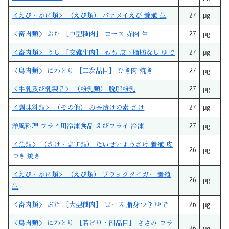
＜えび・かに類＞ （えび類） バナメイえび 養殖 生
27
μg
＜畜肉類＞ ぶた ［中型種肉］ ロース 赤肉 生
27
μg
＜畜肉類＞ うし ［交雑牛肉］ もも 皮下脂肪なし ゆで
27
μg
＜鳥肉類＞ にわとり ［二次品目］ ひき肉 焼き
27
μg
＜牛乳及び乳製品＞ （粉乳類） 脱脂粉乳
27
μg
＜調味料類＞ （その他） お茶漬けの素 さけ
27
μg
洋風料理 フライ用冷凍食品 えびフライ 冷凍
27
μg
＜魚類＞ （さけ・ます類） たいせいようさけ 養殖 皮
26
μg
つき 焼き
＜えび・かに類＞ （えび類） ブラックタイガー 養殖
26
μg
生
＜畜肉類＞ ぶた ［大型種肉］ ロース 脂身つき ゆで
26
μg
＜鳥肉類＞ にわとり ［若どり・副品目］ ささみ フラ
26
μg