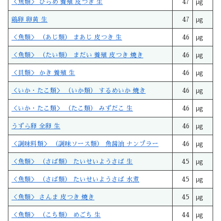
＜魚類＞ ひらめ 養殖 皮つき 生
47
μg
鶏卵 卵黄 生
47
μg
＜魚類＞ （あじ類） まあじ 皮つき 生
46
μg
＜魚類＞ （たい類） まだい 養殖 皮つき 焼き
46
μg
＜貝類＞ かき 養殖 生
46
μg
＜いか・たこ類＞ （いか類） するめいか 焼き
46
μg
＜いか・たこ類＞ （たこ類） みずだこ 生
46
μg
うずら卵 全卵 生
46
μg
＜調味料類＞ （調味ソース類） 魚醤油 ナンプラー
46
μg
＜魚類＞ （さば類） たいせいようさば 生
45
μg
＜魚類＞ （さば類） たいせいようさば 水煮
45
μg
＜魚類＞ さんま 皮つき 焼き
45
μg
＜魚類＞ （こち類） めごち 生
44
μg