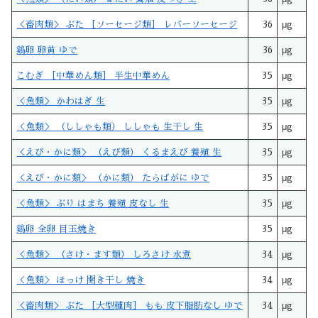
＜畜肉類＞ ぶた ［ソーセージ類］ レバーソーセージ
36
μg
鶏卵 卵黄 ゆで
36
μg
こむぎ ［中華めん類］ 半生中華めん
35
μg
＜魚類＞ かわはぎ 生
35
μg
＜魚類＞ （ししゃも類） ししゃも 生干し 生
35
μg
＜えび・かに類＞ （えび類） くるまえび 養殖 生
35
μg
＜えび・かに類＞ （かに類） たらばがに ゆで
35
μg
＜魚類＞ ぶり はまち 養殖 皮なし 生
35
μg
鶏卵 全卵 目玉焼き
35
μg
＜魚類＞ （さけ・ます類） しろさけ 水煮
34
μg
＜魚類＞ ほっけ 開き干し 焼き
34
μg
＜畜肉類＞ ぶた ［大型種肉］ もも 皮下脂肪なし ゆで
34
μg