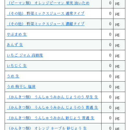
（ピーマン類） オレンジピーマン 果実 油いため
0
μg
（その他） 野菜ミックスジュース 通常タイプ
0
μg
（その他） 野菜ミックスジュース 濃縮タイプ
0
μg
やぶまめ 生
0
μg
あんず 生
0
μg
いちご ジャム 高糖度
0
μg
いちじく 生
0
μg
うめ 生
0
μg
うめ 梅干し 塩漬
0
μg
（かんきつ類） うんしゅうみかん じょうのう 早生 生
0
μg
（かんきつ類） うんしゅうみかん じょうのう 普通 生
0
μg
（かんきつ類） うんしゅうみかん 砂じょう 普通 生
0
μg
（かんきつ類） オレンジ ネーブル 砂じょう 生
0
μg