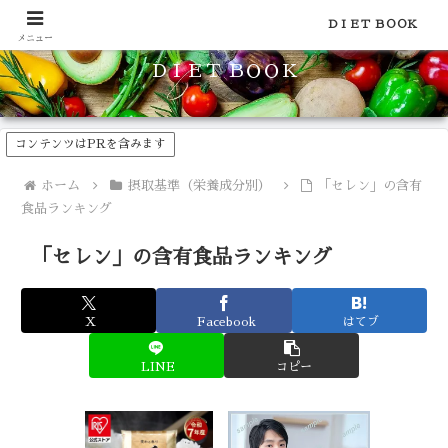
食品のカロリーや糖質などの栄養素がわかる！健康やダイエットに
ＤＩＥＴ ＢＯＯＫ
メニュー
ＤＩＥＴ ＢＯＯＫ
コンテンツはPRを含みます
ホーム
摂取基準（栄養成分別）
「セレン」の含有
食品ランキング
「セレン」の含有食品ランキング
X
Facebook
はてブ
LINE
コピー