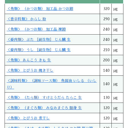
＜魚類＞ （かつお類） 加工品 かつお節
320
μg
＜香辛料類＞ からし 粉
290
μg
＜魚類＞ （かつお類） 加工品 裸節
240
μg
＜畜肉類＞ ぶた ［副生物］ じん臓 生
240
μg
＜畜肉類＞ うし ［副生物］ じん臓 生
210
μg
＜魚類＞ あんこう きも 生
200
μg
＜魚類＞ とびうお 焼き干し
140
μg
＜調味料類＞ （調味ソース類） 魚醤油 いしる （いし
140
μg
り）
＜魚類＞ （たら類） すけとうだら たらこ 生
130
μg
＜魚類＞ （まぐろ類） みなみまぐろ 脂身 生
120
μg
＜魚類＞ とびうお 煮干し
120
μg