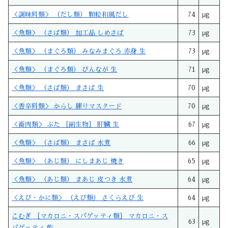
＜調味料類＞ （だし類） 顆粒和風だし
74
μg
＜魚類＞ （さば類） 加工品 しめさば
73
μg
＜魚類＞ （まぐろ類） みなみまぐろ 赤身 生
73
μg
＜魚類＞ （まぐろ類） びんなが 生
71
μg
＜魚類＞ （さば類） まさば 生
70
μg
＜香辛料類＞ からし 練りマスタード
70
μg
＜畜肉類＞ ぶた ［副生物］ 肝臓 生
67
μg
＜魚類＞ （さば類） まさば 水煮
66
μg
＜魚類＞ （あじ類） にしまあじ 焼き
65
μg
＜魚類＞ （あじ類） まあじ 皮つき 水煮
64
μg
＜えび・かに類＞ （えび類） さくらえび 生
64
μg
こむぎ ［マカロニ・スパゲッティ類］ マカロニ・ス
63
μg
パゲッティ 乾