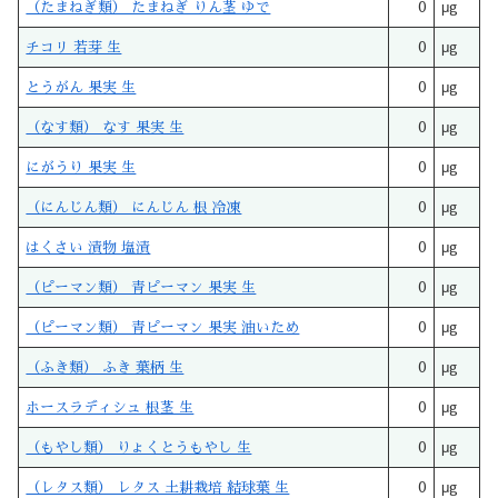
（たまねぎ類） たまねぎ りん茎 ゆで
0
μg
チコリ 若芽 生
0
μg
とうがん 果実 生
0
μg
（なす類） なす 果実 生
0
μg
にがうり 果実 生
0
μg
（にんじん類） にんじん 根 冷凍
0
μg
はくさい 漬物 塩漬
0
μg
（ピーマン類） 青ピーマン 果実 生
0
μg
（ピーマン類） 青ピーマン 果実 油いため
0
μg
（ふき類） ふき 葉柄 生
0
μg
ホースラディシュ 根茎 生
0
μg
（もやし類） りょくとうもやし 生
0
μg
（レタス類） レタス 土耕栽培 結球葉 生
0
μg