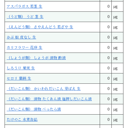
アスパラガス 若茎 生
0
μg
（うど類） うど 茎 生
0
μg
（えんどう類） さやえんどう 若ざや 生
0
μg
かぶ 根 皮なし 生
0
μg
カリフラワー 花序 生
0
μg
（しょうが類） しょうが 漬物 酢漬
0
μg
しろうり 果実 生
0
μg
セロリ 葉柄 生
0
μg
（だいこん類） かいわれだいこん 芽ばえ 生
0
μg
（だいこん類） 漬物 たくあん漬 塩押しだいこん漬
0
μg
（だいこん類） 漬物 べったら漬
0
μg
たけのこ 水煮缶詰
0
μg