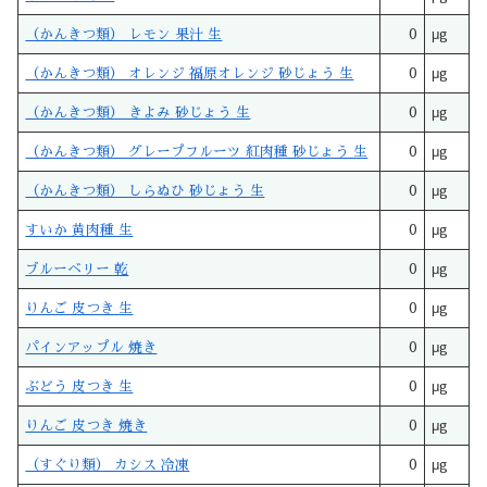
（かんきつ類） レモン 果汁 生
0
μg
（かんきつ類） オレンジ 福原オレンジ 砂じょう 生
0
μg
（かんきつ類） きよみ 砂じょう 生
0
μg
（かんきつ類） グレープフルーツ 紅肉種 砂じょう 生
0
μg
（かんきつ類） しらぬひ 砂じょう 生
0
μg
すいか 黄肉種 生
0
μg
ブルーベリー 乾
0
μg
りんご 皮つき 生
0
μg
パインアップル 焼き
0
μg
ぶどう 皮つき 生
0
μg
りんご 皮つき 焼き
0
μg
（すぐり類） カシス 冷凍
0
μg