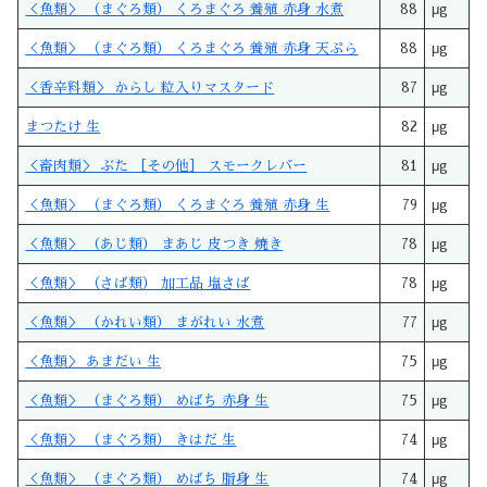
＜魚類＞ （まぐろ類） くろまぐろ 養殖 赤身 水煮
88
μg
＜魚類＞ （まぐろ類） くろまぐろ 養殖 赤身 天ぷら
88
μg
＜香辛料類＞ からし 粒入りマスタード
87
μg
まつたけ 生
82
μg
＜畜肉類＞ ぶた ［その他］ スモークレバー
81
μg
＜魚類＞ （まぐろ類） くろまぐろ 養殖 赤身 生
79
μg
＜魚類＞ （あじ類） まあじ 皮つき 焼き
78
μg
＜魚類＞ （さば類） 加工品 塩さば
78
μg
＜魚類＞ （かれい類） まがれい 水煮
77
μg
＜魚類＞ あまだい 生
75
μg
＜魚類＞ （まぐろ類） めばち 赤身 生
75
μg
＜魚類＞ （まぐろ類） きはだ 生
74
μg
＜魚類＞ （まぐろ類） めばち 脂身 生
74
μg