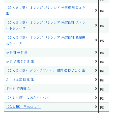
（かんきつ類） オレンジ バレンシア 米国産 砂じょう
0
μg
生
（かんきつ類） オレンジ バレンシア 果実飲料 ストレ
0
μg
ートジュース
（かんきつ類） オレンジ バレンシア 果実飲料 濃縮還
0
μg
元ジュース
かき 甘がき 生
0
μg
かき 渋抜きがき 生
0
μg
（かんきつ類） グレープフルーツ 白肉種 砂じょう 生
0
μg
さくらんぼ 国産 生
0
μg
すいか 赤肉種 生
0
μg
（すもも類） にほんすもも 生
0
μg
（なし類） 日本なし 生
0
μg