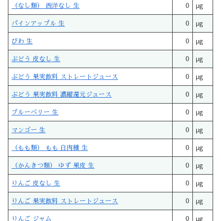
（なし類） 西洋なし 生
0
μg
パインアップル 生
0
μg
びわ 生
0
μg
ぶどう 皮なし 生
0
μg
ぶどう 果実飲料 ストレートジュース
0
μg
ぶどう 果実飲料 濃縮還元ジュース
0
μg
ブルーベリー 生
0
μg
マンゴー 生
0
μg
（もも類） もも 白肉種 生
0
μg
（かんきつ類） ゆず 果皮 生
0
μg
りんご 皮なし 生
0
μg
りんご 果実飲料 ストレートジュース
0
μg
りんご ジャム
0
μg