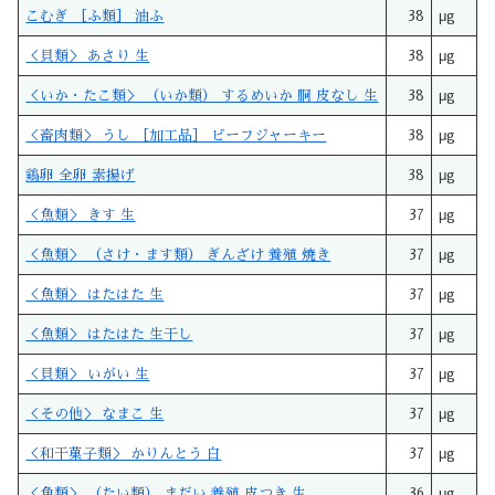
こむぎ ［ふ類］ 油ふ
38
μg
＜貝類＞ あさり 生
38
μg
＜いか・たこ類＞ （いか類） するめいか 胴 皮なし 生
38
μg
＜畜肉類＞ うし ［加工品］ ビーフジャーキー
38
μg
鶏卵 全卵 素揚げ
38
μg
＜魚類＞ きす 生
37
μg
＜魚類＞ （さけ・ます類） ぎんざけ 養殖 焼き
37
μg
＜魚類＞ はたはた 生
37
μg
＜魚類＞ はたはた 生干し
37
μg
＜貝類＞ いがい 生
37
μg
＜その他＞ なまこ 生
37
μg
＜和干菓子類＞ かりんとう 白
37
μg
＜魚類＞ （たい類） まだい 養殖 皮つき 生
36
μg