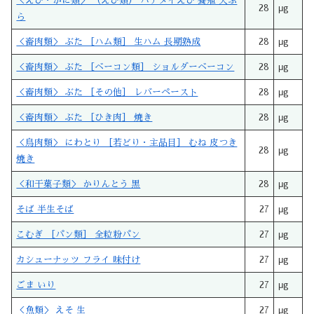
＜えび・かに類＞ （えび類） バナメイえび 養殖 天ぷ
28
μg
ら
＜畜肉類＞ ぶた ［ハム類］ 生ハム 長期熟成
28
μg
＜畜肉類＞ ぶた ［ベーコン類］ ショルダーベーコン
28
μg
＜畜肉類＞ ぶた ［その他］ レバーペースト
28
μg
＜畜肉類＞ ぶた ［ひき肉］ 焼き
28
μg
＜鳥肉類＞ にわとり ［若どり・主品目］ むね 皮つき
28
μg
焼き
＜和干菓子類＞ かりんとう 黒
28
μg
そば 半生そば
27
μg
こむぎ ［パン類］ 全粒粉パン
27
μg
カシューナッツ フライ 味付け
27
μg
ごま いり
27
μg
＜魚類＞ えそ 生
27
μg