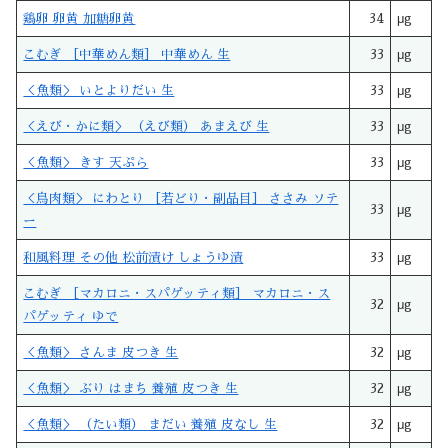
鶏卵 卵黄 加糖卵黄
34
μg
こむぎ ［中華めん類］ 中華めん 生
33
μg
＜魚類＞ いとよりだい 生
33
μg
＜えび・かに類＞ （えび類） あまえび 生
33
μg
＜魚類＞ きす 天ぷら
33
μg
＜鳥肉類＞ にわとり ［若どり・副品目］ ささみ ソテ
33
μg
ー
和風料理 その他 松前漬け しょうゆ漬
33
μg
こむぎ ［マカロニ・スパゲッティ類］ マカロニ・ス
32
μg
パゲッティ ゆで
＜魚類＞ さんま 皮つき 生
32
μg
＜魚類＞ ぶり はまち 養殖 皮つき 生
32
μg
＜魚類＞ （たい類） まだい 養殖 皮なし 生
32
μg