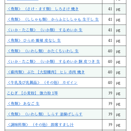
＜魚類＞ （さけ・ます類） しろさけ 焼き
41
μg
＜魚類＞ （ししゃも類） からふとししゃも 生干し 生
41
μg
＜いか・たこ類＞ （いか類） するめいか 生
41
μg
＜魚類＞ ひらめ 養殖 皮なし 生
41
μg
＜魚類＞ （いわし類） かたくちいわし 生
40
μg
＜いか・たこ類＞ （いか類） するめいか 胴 皮つき 生
40
μg
＜畜肉類＞ ぶた ［大型種肉］ ヒレ 赤肉 焼き
40
μg
＜牛乳及び乳製品＞ （その他） カゼイン
40
μg
こむぎ ［小麦粉］ 強力粉 1等
39
μg
＜魚類＞ あなご 生
39
μg
＜魚類＞ （いわし類） しらす 釜揚げしらす
39
μg
＜調味料類＞ （その他） 即席すまし汁
39
μg