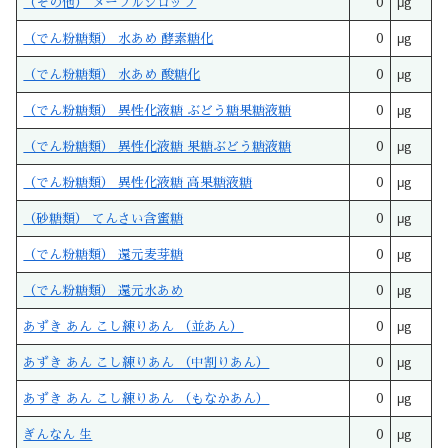
（その他） メープルシロップ
0
μg
（でん粉糖類） 水あめ 酵素糖化
0
μg
（でん粉糖類） 水あめ 酸糖化
0
μg
（でん粉糖類） 異性化液糖 ぶどう糖果糖液糖
0
μg
（でん粉糖類） 異性化液糖 果糖ぶどう糖液糖
0
μg
（でん粉糖類） 異性化液糖 高果糖液糖
0
μg
（砂糖類） てんさい含蜜糖
0
μg
（でん粉糖類） 還元麦芽糖
0
μg
（でん粉糖類） 還元水あめ
0
μg
あずき あん こし練りあん （並あん）
0
μg
あずき あん こし練りあん （中割りあん）
0
μg
あずき あん こし練りあん （もなかあん）
0
μg
ぎんなん 生
0
μg