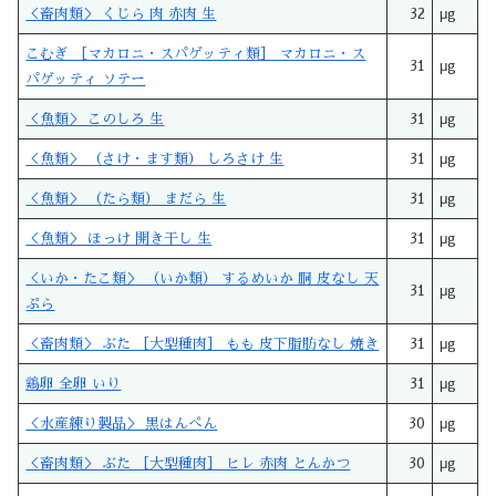
＜畜肉類＞ くじら 肉 赤肉 生
32
μg
こむぎ ［マカロニ・スパゲッティ類］ マカロニ・ス
31
μg
パゲッティ ソテー
＜魚類＞ このしろ 生
31
μg
＜魚類＞ （さけ・ます類） しろさけ 生
31
μg
＜魚類＞ （たら類） まだら 生
31
μg
＜魚類＞ ほっけ 開き干し 生
31
μg
＜いか・たこ類＞ （いか類） するめいか 胴 皮なし 天
31
μg
ぷら
＜畜肉類＞ ぶた ［大型種肉］ もも 皮下脂肪なし 焼き
31
μg
鶏卵 全卵 いり
31
μg
＜水産練り製品＞ 黒はんぺん
30
μg
＜畜肉類＞ ぶた ［大型種肉］ ヒレ 赤肉 とんかつ
30
μg