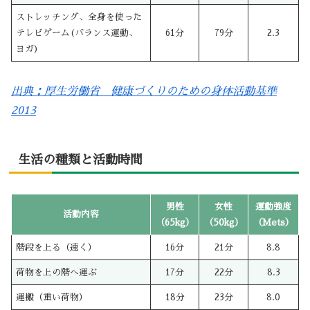
ストレッチング、全身を使った
テレビゲーム(バランス運動、
61分
79分
2.3
ヨガ)
出典：厚生労働省 健康づくりのための身体活動基準
2013
生活の種類と活動時間
男性
女性
運動強度
活動内容
（65kg）
（50kg）
（Mets）
階段を上る（速く）
16分
21分
8.8
荷物を上の階へ運ぶ
17分
22分
8.3
運搬（重い荷物）
18分
23分
8.0