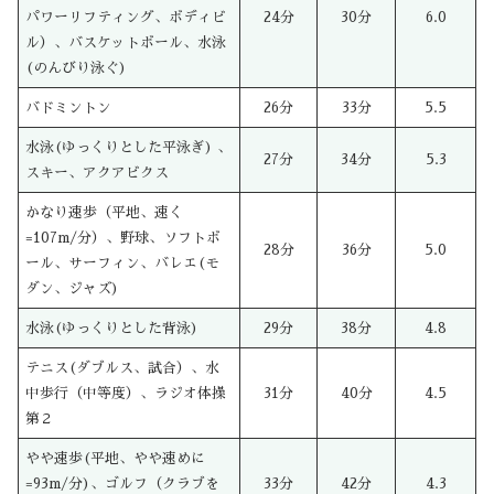
パワーリフティング、ボディビ
24分
30分
6.0
ル）、バスケットボール、水泳
(のんびり泳ぐ)
バドミントン
26分
33分
5.5
水泳(ゆっくりとした平泳ぎ) 、
27分
34分
5.3
スキー、アクアビクス
かなり速歩（平地、速く
=107m/分）、野球、ソフトボ
28分
36分
5.0
ール、サーフィン、バレエ(モ
ダン、ジャズ)
水泳(ゆっくりとした背泳)
29分
38分
4.8
テニス(ダブルス、試合）、水
中歩行（中等度）、ラジオ体操
31分
40分
4.5
第２
やや速歩(平地、やや速めに
=93m/分)、ゴルフ（クラブを
33分
42分
4.3