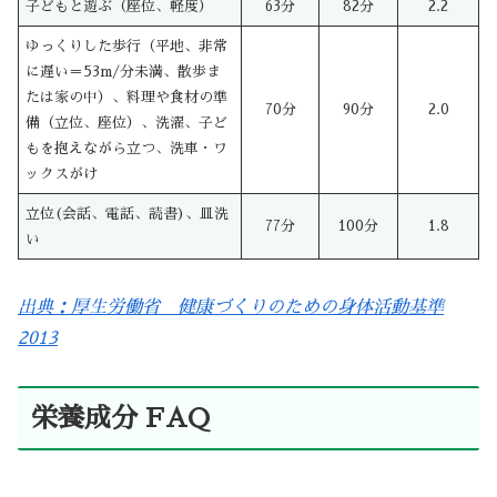
子どもと遊ぶ（座位、軽度）
63分
82分
2.2
ゆっくりした歩行（平地、非常
に遅い＝53m/分未満、散歩ま
たは家の中）、料理や食材の準
70分
90分
2.0
備（立位、座位）、洗濯、子ど
もを抱えながら立つ、洗車・ワ
ックスがけ
立位(会話、電話、読書)、皿洗
77分
100分
1.8
い
出典：厚生労働省 健康づくりのための身体活動基準
2013
栄養成分 FAQ