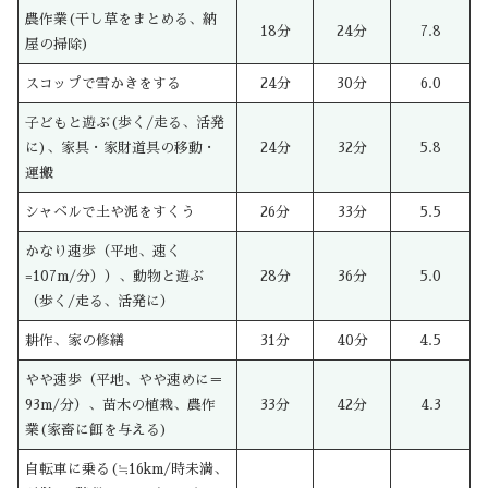
農作業(干し草をまとめる、納
18分
24分
7.8
屋の掃除)
スコップで雪かきをする
24分
30分
6.0
子どもと遊ぶ(歩く/走る、活発
に)、家具・家財道具の移動・
24分
32分
5.8
運搬
シャベルで土や泥をすくう
26分
33分
5.5
かなり速歩（平地、速く
=107m/分））、動物と遊ぶ
28分
36分
5.0
（歩く/走る、活発に）
耕作、家の修繕
31分
40分
4.5
やや速歩（平地、やや速めに＝
93m/分）、苗木の植栽、農作
33分
42分
4.3
業(家畜に餌を与える)
自転車に乗る(≒16km/時未満、