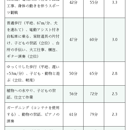
42分
55分
3.3
工事、身体の動きを伴うスポー
ツ観戦
普通歩行（平地、67m/分、犬
を連れて）、電動アシスト付き
自転車に乗る、家財道具の片付
47分
60分
3.0
け、子どもの世話（立位）、台
所の手伝い、大工仕事、梱包、
ギター演奏（立位）
ゆっくりした歩行（平地、遅い
=53m/分）、子ども・動物と遊
50分
65分
2.8
ぶ（立位、軽度）
植物への水やり、子どもの世
56分
72分
2.5
話、仕立て作業
ガーデニング（コンテナを使用
する）、動物の世話、ピアノの
61分
79分
2.3
演奏