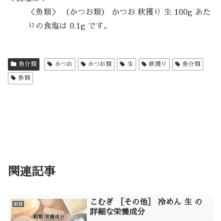
＜魚類＞ （かつお類） かつお 秋獲り 生 100g あた
りの食塩は 0.1g です。
魚介類
かつお
かつお類
生
秋獲り
魚介類
魚類
関連記事
こむぎ ［その他］ 冷めん 生 の
穀類
詳細な栄養成分