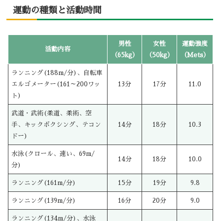
運動の種類と活動時間
男性
女性
運動強度
活動内容
（65kg）
（50kg）
（Mets）
ランニング(188m/分)、自転車
エルゴメーター(161～200ワッ
13分
17分
11.0
ト)
武道・武術(柔道、柔術、空
手、キックボクシング、テコン
14分
18分
10.3
ドー)
水泳(クロール、速い、69m/
14分
18分
10.0
分)
ランニング(161m/分)
15分
19分
9.8
ランニング(139m/分)
16分
20分
9.0
ランニング(134m/分)、水泳