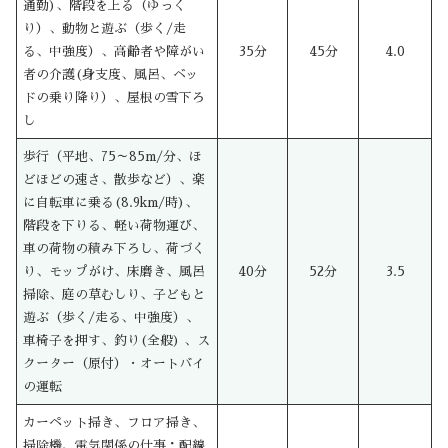
通勤)、階段を上る（ゆっく
り）、動物と遊ぶ（歩く/走
る、中強度）、高齢者や障がい
35分
45分
4.0
者の介護(身支度、風呂、ベッ
ドの乗り降り）、屋根の雪下ろ
し
歩行（平地、75～85m/分、ほ
どほどの速さ、散歩など）、楽
に自転車に乗る(8.9km/時)、
階段を下りる、軽い荷物運び、
車の荷物の積み下ろし、荷づく
り、モップがけ、床磨き、風呂
40分
52分
3.5
掃除、庭の草むしり、子どもと
遊ぶ（歩く/走る、中強度）、
車椅子を押す、釣り(全般) 、ス
クーター（原付）・オートバイ
の運転
カーペット掃き、フロア掃き、
掃除機、電気関係の仕事：配線