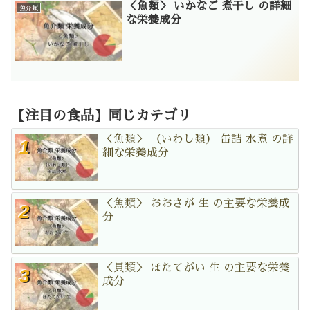
＜魚類＞ いかなご 煮干し の詳細
魚介類
な栄養成分
【注目の食品】同じカテゴリ
＜魚類＞ （いわし類） 缶詰 水煮 の詳
細な栄養成分
＜魚類＞ おおさが 生 の主要な栄養成
分
＜貝類＞ ほたてがい 生 の主要な栄養
成分