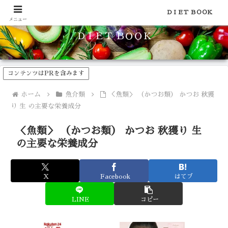
食品のカロリーや糖質などの栄養素がわかる！健康やダイエットに
ＤＩＥＴ ＢＯＯＫ
メニュー
ＤＩＥＴ ＢＯＯＫ
コンテンツはPRを含みます
ホーム
魚介類
＜魚類＞ （かつお類） かつお 秋獲
り 生 の主要な栄養成分
＜魚類＞ （かつお類） かつお 秋獲り 生
の主要な栄養成分
X
Facebook
はてブ
LINE
コピー