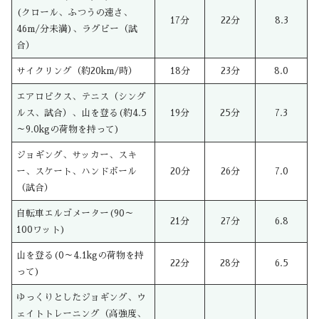
(クロール、ふつうの速さ、
17分
22分
8.3
46m/分未満)、ラグビー（試
合）
サイクリング（約20km/時）
18分
23分
8.0
エアロビクス、テニス（シング
ルス、試合）、山を登る(約4.5
19分
25分
7.3
～9.0kgの荷物を持って)
ジョギング、サッカー、スキ
ー、スケート、ハンドボール
20分
26分
7.0
（試合）
自転車エルゴメーター(90～
21分
27分
6.8
100ワット)
山を登る(0～4.1kgの荷物を持
22分
28分
6.5
って)
ゆっくりとしたジョギング、ウ
ェイトトレーニング（高強度、