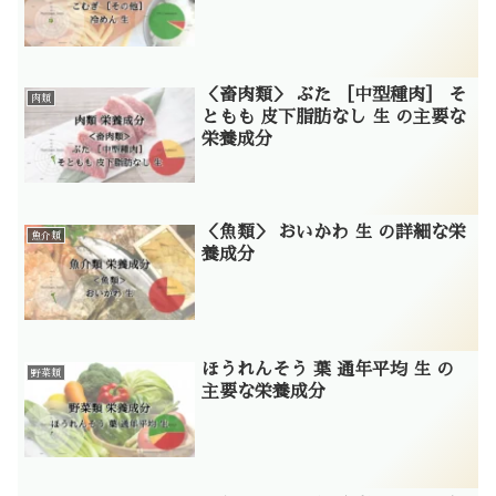
＜畜肉類＞ ぶた ［中型種肉］ そ
肉類
ともも 皮下脂肪なし 生 の主要な
栄養成分
＜魚類＞ おいかわ 生 の詳細な栄
魚介類
養成分
ほうれんそう 葉 通年平均 生 の
野菜類
主要な栄養成分