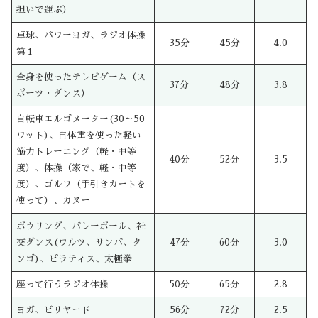
担いで運ぶ）
卓球、パワーヨガ、ラジオ体操
35分
45分
4.0
第１
全身を使ったテレビゲーム（ス
37分
48分
3.8
ポーツ・ダンス）
自転車エルゴメーター(30～50
ワット)、自体重を使った軽い
筋力トレーニング（軽・中等
40分
52分
3.5
度）、体操（家で、軽・中等
度）、ゴルフ（手引きカートを
使って）、カヌー
ボウリング、バレーボール、社
交ダンス(ワルツ、サンバ、タ
47分
60分
3.0
ンゴ)、ピラティス、太極拳
座って行うラジオ体操
50分
65分
2.8
ヨガ、ビリヤード
56分
72分
2.5