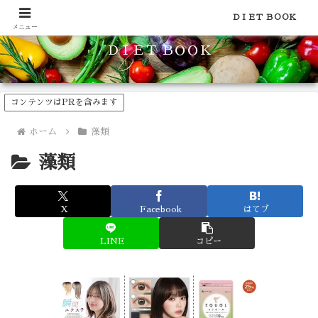
食品のカロリーや糖質などの栄養素がわかる！健康やダイエットに
ＤＩＥＴ ＢＯＯＫ
メニュー
ＤＩＥＴ ＢＯＯＫ
コンテンツはPRを含みます
ホーム
藻類
藻類
X
Facebook
はてブ
LINE
コピー