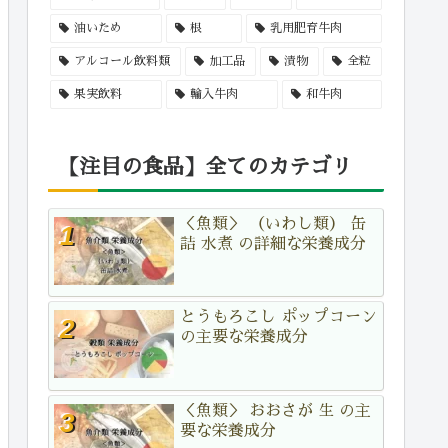
油いため
根
乳用肥育牛肉
アルコール飲料類
加工品
漬物
全粒
果実飲料
輸入牛肉
和牛肉
【注目の食品】全てのカテゴリ
＜魚類＞ （いわし類） 缶
詰 水煮 の詳細な栄養成分
とうもろこし ポップコーン
の主要な栄養成分
＜魚類＞ おおさが 生 の主
要な栄養成分