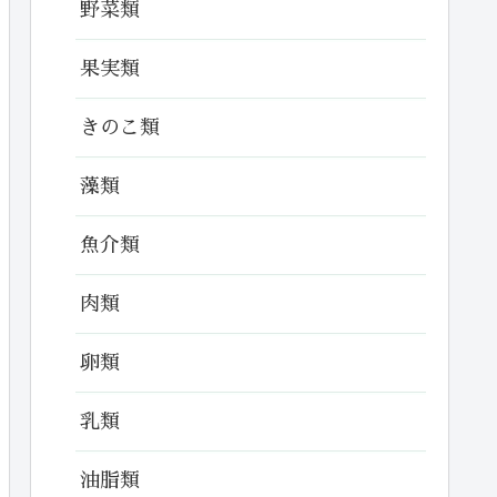
野菜類
果実類
きのこ類
藻類
魚介類
肉類
卵類
乳類
油脂類