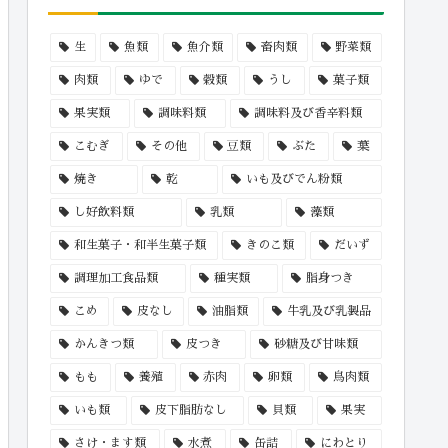
生
魚類
魚介類
畜肉類
野菜類
肉類
ゆで
穀類
うし
菓子類
果実類
調味料類
調味料及び香辛料類
こむぎ
その他
豆類
ぶた
葉
焼き
乾
いも及びでん粉類
し好飲料類
乳類
藻類
和生菓子・和半生菓子類
きのこ類
だいず
調理加工食品類
種実類
脂身つき
こめ
皮なし
油脂類
牛乳及び乳製品
かんきつ類
皮つき
砂糖及び甘味類
もも
養殖
赤肉
卵類
鳥肉類
いも類
皮下脂肪なし
貝類
果実
さけ・ます類
水煮
缶詰
にわとり