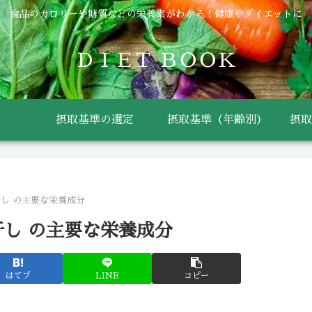
食品のカロリーや糖質などの栄養素がわかる！健康やダイエットに
ＤＩＥＴ ＢＯＯＫ
摂取基準の選定
摂取基準（年齢別）
摂取
干し の主要な栄養成分
干し の主要な栄養成分
はてブ
LINE
コピー