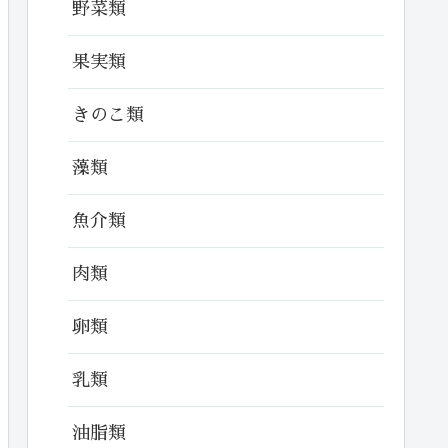
野菜類
果実類
きのこ類
藻類
魚介類
肉類
卵類
乳類
油脂類