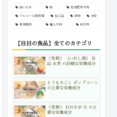
油いため
根
乳用肥育牛肉
アルコール飲料類
加工品
漬物
全粒
果実飲料
輸入牛肉
和牛肉
【注目の食品】全てのカテゴリ
＜魚類＞ （いわし類） 缶
詰 水煮 の詳細な栄養成分
とうもろこし ポップコーン
の主要な栄養成分
＜魚類＞ おおさが 生 の主
要な栄養成分