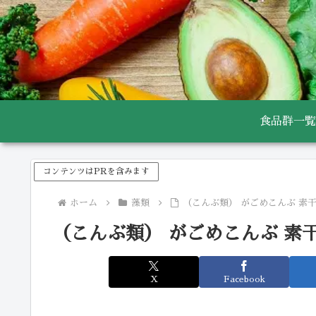
食品群一覧
コンテンツはPRを含みます
ホーム
藻類
（こんぶ類） がごめこんぶ 素
（こんぶ類） がごめこんぶ 素
X
Facebook