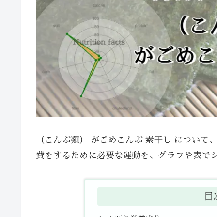
（こんぶ類） がごめこんぶ 素干し につい
費をするために必要な運動を、グラフや表で
目