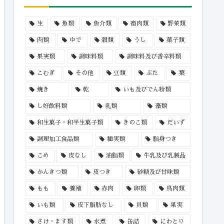
生
魚類
魚介類
畜肉類
野菜類
肉類
ゆで
穀類
うし
菓子類
果実類
調味料類
調味料及び香辛料類
こむぎ
その他
豆類
ぶた
葉
焼き
乾
いも及びでん粉類
し好飲料類
乳類
藻類
和生菓子・和半生菓子類
きのこ類
だいず
調理加工食品類
種実類
脂身つき
こめ
皮なし
油脂類
牛乳及び乳製品
かんきつ類
皮つき
砂糖及び甘味類
もも
養殖
赤肉
卵類
鳥肉類
いも類
皮下脂肪なし
貝類
果実
さけ・ます類
水煮
缶詰
にわとり