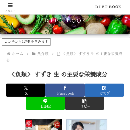
食品のカロリーや糖質などの栄養素がわかる！健康やダイエットに
ＤＩＥＴ ＢＯＯＫ
メニュー
ＤＩＥＴ ＢＯＯＫ
コンテンツはPRを含みます
ホーム
魚介類
＜魚類＞ すずき 生 の主要な栄養成
分
＜魚類＞ すずき 生 の主要な栄養成分
X
Facebook
はてブ
LINE
コピー