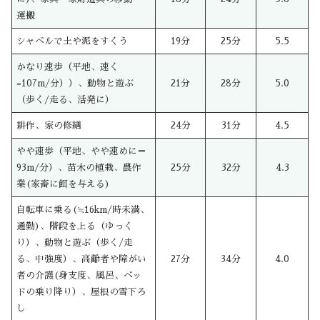
運搬
シャベルで土や泥をすくう
19分
25分
5.5
かなり速歩（平地、速く
=107m/分））、動物と遊ぶ
21分
28分
5.0
（歩く/走る、活発に）
耕作、家の修繕
24分
31分
4.5
やや速歩（平地、やや速めに＝
93m/分）、苗木の植栽、農作
25分
32分
4.3
業(家畜に餌を与える)
自転車に乗る(≒16km/時未満、
通勤)、階段を上る（ゆっく
り）、動物と遊ぶ（歩く/走
る、中強度）、高齢者や障がい
27分
34分
4.0
者の介護(身支度、風呂、ベッ
ドの乗り降り）、屋根の雪下ろ
し