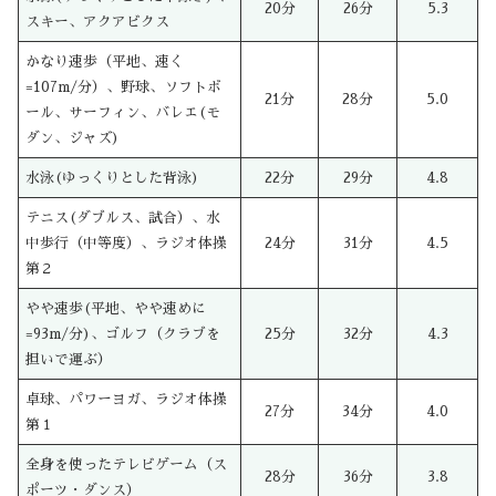
20分
26分
5.3
スキー、アクアビクス
かなり速歩（平地、速く
=107m/分）、野球、ソフトボ
21分
28分
5.0
ール、サーフィン、バレエ(モ
ダン、ジャズ)
水泳(ゆっくりとした背泳)
22分
29分
4.8
テニス(ダブルス、試合）、水
中歩行（中等度）、ラジオ体操
24分
31分
4.5
第２
やや速歩(平地、やや速めに
=93m/分)、ゴルフ（クラブを
25分
32分
4.3
担いで運ぶ）
卓球、パワーヨガ、ラジオ体操
27分
34分
4.0
第１
全身を使ったテレビゲーム（ス
28分
36分
3.8
ポーツ・ダンス）