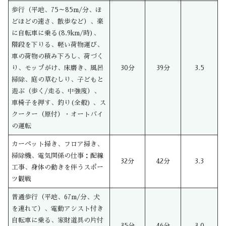
歩行（平地、75～85m/分、ほ
どほどの速さ、散歩など）、楽
に自転車に乗る(8.9km/時)、
階段を下りる、軽い荷物運び、
車の荷物の積み下ろし、荷づく
り、モップがけ、床磨き、風呂
30分
39分
3.5
掃除、庭の草むしり、子どもと
遊ぶ（歩く/走る、中強度）、
車椅子を押す、釣り(全般) 、ス
クーター（原付）・オートバイ
の運転
カーペット掃き、フロア掃き、
掃除機、電気関係の仕事：配線
32分
42分
3.3
工事、身体の動きを伴うスポー
ツ観戦
普通歩行（平地、67m/分、犬
を連れて）、電動アシスト付き
自転車に乗る、家財道具の片付
35分
46分
3.0