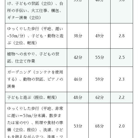
け、子どもの世話（立位）、台
所の手伝い、大工仕事、梱包、
ギター演奏（立位）
ゆっくりした歩行（平地、遅い
=53m/分）、子ども・動物と遊
38分
49分
2.8
ぶ（立位、軽度）
植物への水やり、子どもの世
42分
55分
2.5
話、仕立て作業
ガーデニング（コンテナを使用
する）、動物の世話、ピアノの
46分
59分
2.3
演奏
子どもと遊ぶ（座位、軽度）
48分
62分
2.2
ゆっくりした歩行（平地、非常
に遅い＝53m/分未満、散歩ま
たは家の中）、料理や食材の準
53分
68分
2.0
備（立位、座位）、洗濯、子ど
もを抱えながら立つ、洗車・ワ