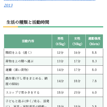
2013
生活の種類と活動時間
男性
女性
運動強度
活動内容
（65kg）
（50kg）
（Mets）
階段を上る（速く）
12分
16分
8.8
荷物を上の階へ運ぶ
13分
17分
8.3
運搬（重い荷物）
14分
17分
8.0
農作業(干し草をまとめる、納
14分
18分
7.8
屋の掃除)
スコップで雪かきをする
18分
23分
6.0
子どもと遊ぶ(歩く/走る、活発
に)、家具・家財道具の移動・
18分
24分
5.8