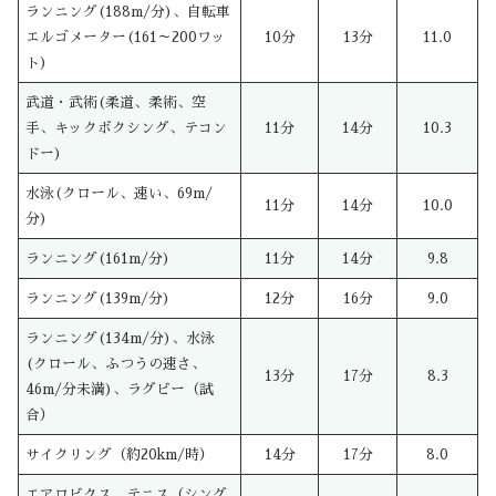
ランニング(188m/分)、自転車
エルゴメーター(161～200ワッ
10分
13分
11.0
ト)
武道・武術(柔道、柔術、空
手、キックボクシング、テコン
11分
14分
10.3
ドー)
水泳(クロール、速い、69m/
11分
14分
10.0
分)
ランニング(161m/分)
11分
14分
9.8
ランニング(139m/分)
12分
16分
9.0
ランニング(134m/分)、水泳
(クロール、ふつうの速さ、
13分
17分
8.3
46m/分未満)、ラグビー（試
合）
サイクリング（約20km/時）
14分
17分
8.0
エアロビクス、テニス（シング