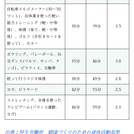
自転車エルゴメーター(30～50
ワット)、自体重を使った軽い
筋力トレーニング（軽・中等
30分
39分
3.5
度）、体操（家で、軽・中等
度）、ゴルフ（手引きカートを
使って）、カヌー
ボウリング、バレーボール、社
交ダンス(ワルツ、サンバ、タ
35分
46分
3.0
ンゴ)、ピラティス、太極拳
座って行うラジオ体操
38分
49分
2.8
ヨガ、ビリヤード
42分
55分
2.5
ストレッチング、全身を使った
テレビゲーム(バランス運動、
46分
59分
2.3
ヨガ)
出典：厚生労働省 健康づくりのための身体活動基準