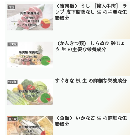
＜畜肉類＞ うし ［輸入牛肉］ ラ
肉類
ンプ 皮下脂肪なし 生 の主要な栄
養成分
（かんきつ類） しらぬひ 砂じょ
果実類
う 生 の主要な栄養成分
すぐきな 根 生 の詳細な栄養成分
野菜類
＜魚類＞ いかなご 生 の詳細な栄
魚介類
養成分