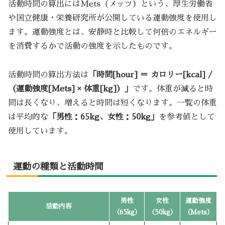
活動時間の算出にはMets（メッツ）という、厚生労働省
や国立健康・栄養研究所が公開している運動強度を使用し
ます。運動強度とは、安静時と比較して何倍のエネルギー
を消費するかで活動の強度を示したものです。
活動時間の算出方法は
「時間[hour] ＝ カロリー[kcal] /
（運動強度[Mets] × 体重[kg]）」
です。体重が減ると時
間は長くなり、増えると時間は短くなります。一覧の体重
は平均的な
「男性：65kg、女性：50kg」
を参考値として
使用しています。
運動の種類と活動時間
男性
女性
運動強度
活動内容
（65kg）
（50kg）
（Mets）