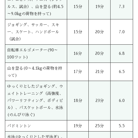
ルス、試合）、山を登る(約4.5
15分
19分
7.3
～9.0kgの荷物を持って)
ジョギング、サッカー、スキ
ー、スケート、ハンドボール
15分
20分
7.0
（試合）
自転車エルゴメーター(90～
16分
20分
6.8
100ワット)
山を登る(0～4.1kgの荷物を持
17分
21分
6.5
って)
ゆっくりとしたジョギング、ウ
ェイトトレーニング（高強度、
パワーリフティング、ボディビ
18分
23分
6.0
ル）、バスケットボール、水泳
(のんびり泳ぐ)
バドミントン
19分
25分
5.5
水泳(ゆっくりとした平泳ぎ) 、