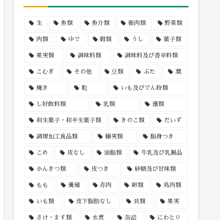
生
魚類
魚介類
畜肉類
野菜類
肉類
ゆで
穀類
うし
菓子類
果実類
調味料類
調味料及び香辛料類
こむぎ
その他
豆類
ぶた
葉
焼き
乾
いも及びでん粉類
し好飲料類
乳類
藻類
和生菓子・和半生菓子類
きのこ類
だいず
調理加工食品類
種実類
脂身つき
こめ
皮なし
油脂類
牛乳及び乳製品
かんきつ類
皮つき
砂糖及び甘味類
もも
養殖
赤肉
卵類
鳥肉類
いも類
皮下脂肪なし
貝類
果実
さけ・ます類
水煮
缶詰
にわとり