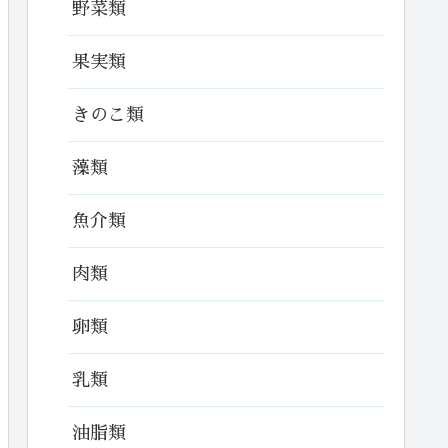
野菜類
果実類
きのこ類
藻類
魚介類
肉類
卵類
乳類
油脂類