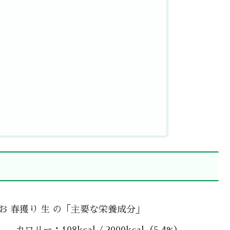
お 春獲り 生 の「主要な栄養成分」
カロリー：108kcal / 2000kcal（5.4%）