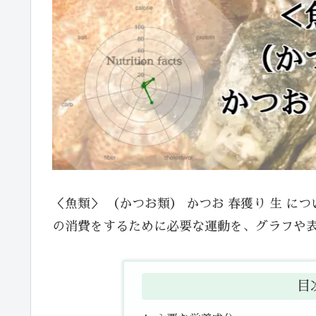
＜魚類＞ （かつお類） かつお 春獲り 生 
の消費をするために必要な運動を、グラフや
目