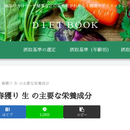
食品のカロリーや糖質などの栄養素がわかる！健康やダイエットに
ＤＩＥＴ ＢＯＯＫ
摂取基準の選定
摂取基準（年齢別）
摂取
 春獲り 生 の主要な栄養成分
春獲り 生 の主要な栄養成分
はてブ
LINE
コピー