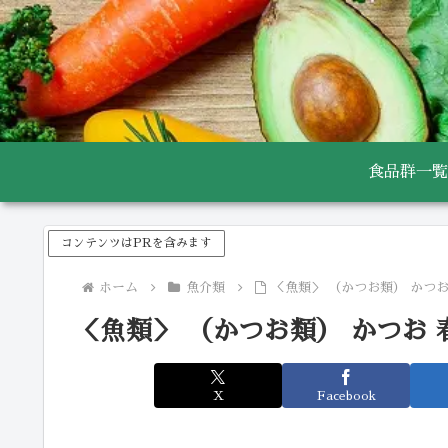
食品群一覧
コンテンツはPRを含みます
ホーム
魚介類
＜魚類＞ （かつお類） かつお
＜魚類＞ （かつお類） かつお 
X
Facebook