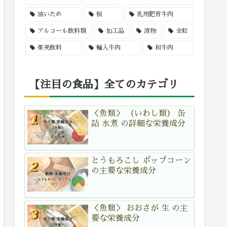
油いため
根
乳用肥育牛肉
アルコール飲料類
加工品
漬物
全粒
果実飲料
輸入牛肉
和牛肉
【注目の食品】全てのカテゴリ
＜魚類＞ （いわし類） 缶
詰 水煮 の詳細な栄養成分
とうもろこし ポップコーン
の主要な栄養成分
＜魚類＞ おおさが 生 の主
要な栄養成分