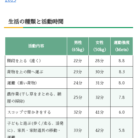
生活の種類と活動時間
男性
女性
運動強度
活動内容
（65kg）
（50kg）
（Mets）
階段を上る（速く）
22分
28分
8.8
荷物を上の階へ運ぶ
23分
30分
8.3
運搬（重い荷物）
24分
31分
8.0
農作業(干し草をまとめる、納
25分
32分
7.8
屋の掃除)
スコップで雪かきをする
32分
41分
6.0
子どもと遊ぶ(歩く/走る、活発
に)、家具・家財道具の移動・
33分
42分
5.8
運搬