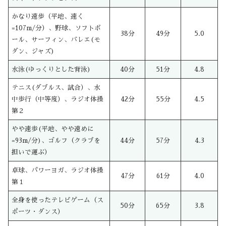
かなり速歩（平地、速く
=107m/分）、野球、ソフトボ
38分
49分
5.0
ール、サーフィン、バレエ(モ
ダン、ジャズ)
水泳(ゆっくりとした背泳)
40分
51分
4.8
テニス(ダブルス、試合）、水
中歩行（中等度）、ラジオ体操
42分
55分
4.5
第２
やや速歩(平地、やや速めに
=93m/分)、ゴルフ（クラブを
44分
57分
4.3
担いで運ぶ）
卓球、パワーヨガ、ラジオ体操
47分
61分
4.0
第１
全身を使ったテレビゲーム（ス
50分
65分
3.8
ポーツ・ダンス）