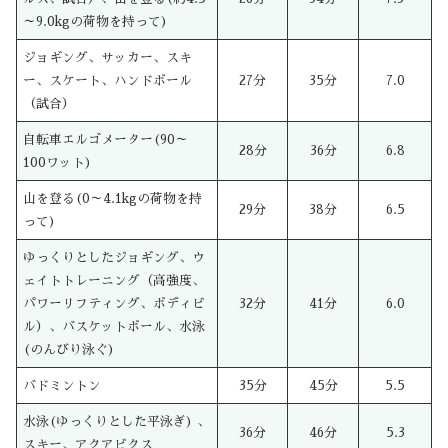
～9.0kgの荷物を持って)
ジョギング、サッカー、スキ
ー、スケート、ハンドボール
27分
35分
7.0
（試合）
自転車エルゴメーター(90～
28分
36分
6.8
100ワット)
山を登る(0～4.1kgの荷物を持
29分
38分
6.5
って)
ゆっくりとしたジョギング、ウ
ェイトトレーニング（高強度、
パワーリフティング、ボディビ
32分
41分
6.0
ル）、バスケットボール、水泳
(のんびり泳ぐ)
バドミントン
35分
45分
5.5
水泳(ゆっくりとした平泳ぎ) 、
36分
46分
5.3
スキー、アクアビクス