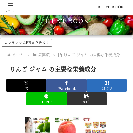
食品のカロリーや糖質などの栄養素がわかる！健康やダイエットに
ＤＩＥＴ ＢＯＯＫ
メニュー
ＤＩＥＴ ＢＯＯＫ
コンテンツはPRを含みます
ホーム
果実類
りんご ジャム の主要な栄養成分
りんご ジャム の主要な栄養成分
X
Facebook
はてブ
LINE
コピー