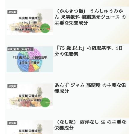
（かんきつ類） うんしゅうみか
果実類
ん 果実飲料 濃縮還元ジュース の
主要な栄養成分
「75 歳 以上」の摂取基準、1日
摂取基準（年齢別）
分の栄養素
あんず ジャム 高糖度 の主要な栄
果実類
養成分
（なし類） 西洋なし 生 の主要な
果実類
栄養成分