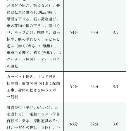
どほどの速さ、散歩など）、楽
に自転車に乗る(8.9km/時)、
階段を下りる、軽い荷物運び、
車の荷物の積み下ろし、荷づく
り、モップがけ、床磨き、風呂
54分
70分
3.5
掃除、庭の草むしり、子どもと
遊ぶ（歩く/走る、中強度）、
車椅子を押す、釣り(全般) 、ス
クーター（原付）・オートバイ
の運転
カーペット掃き、フロア掃き、
掃除機、電気関係の仕事：配線
57分
74分
3.3
工事、身体の動きを伴うスポー
ツ観戦
普通歩行（平地、67m/分、犬
を連れて）、電動アシスト付き
自転車に乗る、家財道具の片付
63分
82分
3.0
け、子どもの世話（立位）、台