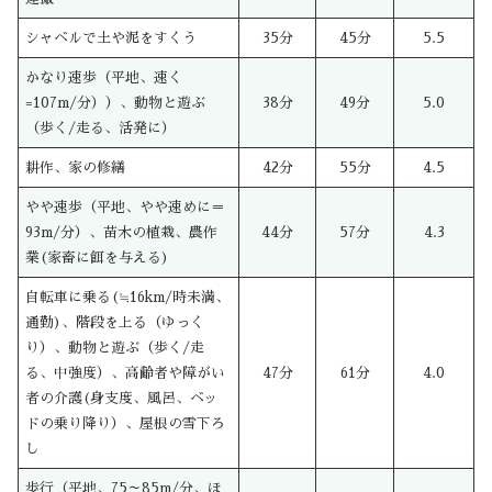
シャベルで土や泥をすくう
35分
45分
5.5
かなり速歩（平地、速く
=107m/分））、動物と遊ぶ
38分
49分
5.0
（歩く/走る、活発に）
耕作、家の修繕
42分
55分
4.5
やや速歩（平地、やや速めに＝
93m/分）、苗木の植栽、農作
44分
57分
4.3
業(家畜に餌を与える)
自転車に乗る(≒16km/時未満、
通勤)、階段を上る（ゆっく
り）、動物と遊ぶ（歩く/走
る、中強度）、高齢者や障がい
47分
61分
4.0
者の介護(身支度、風呂、ベッ
ドの乗り降り）、屋根の雪下ろ
し
歩行（平地、75～85m/分、ほ