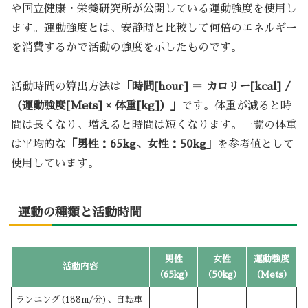
や国立健康・栄養研究所が公開している運動強度を使用し
ます。運動強度とは、安静時と比較して何倍のエネルギー
を消費するかで活動の強度を示したものです。
活動時間の算出方法は
「時間[hour] ＝ カロリー[kcal] /
（運動強度[Mets] × 体重[kg]）」
です。体重が減ると時
間は長くなり、増えると時間は短くなります。一覧の体重
は平均的な
「男性：65kg、女性：50kg」
を参考値として
使用しています。
運動の種類と活動時間
男性
女性
運動強度
活動内容
（65kg）
（50kg）
（Mets）
ランニング(188m/分)、自転車