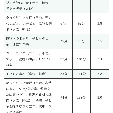
所の手伝い、大工仕事、梱包、
ギター演奏（立位）
ゆっくりした歩行（平地、遅い
=53m/分）、子ども・動物と遊
67分
87分
2.8
ぶ（立位、軽度）
植物への水やり、子どもの世
75分
98分
2.5
話、仕立て作業
ガーデニング（コンテナを使用
する）、動物の世話、ピアノの
82分
106分
2.3
演奏
子どもと遊ぶ（座位、軽度）
86分
111分
2.2
ゆっくりした歩行（平地、非常
に遅い＝53m/分未満、散歩ま
たは家の中）、料理や食材の準
94分
122分
2.0
備（立位、座位）、洗濯、子ど
もを抱えながら立つ、洗車・ワ
ックスがけ