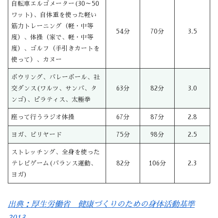
自転車エルゴメーター(30～50
ワット)、自体重を使った軽い
筋力トレーニング（軽・中等
54分
70分
3.5
度）、体操（家で、軽・中等
度）、ゴルフ（手引きカートを
使って）、カヌー
ボウリング、バレーボール、社
交ダンス(ワルツ、サンバ、タ
63分
82分
3.0
ンゴ)、ピラティス、太極拳
座って行うラジオ体操
67分
87分
2.8
ヨガ、ビリヤード
75分
98分
2.5
ストレッチング、全身を使った
テレビゲーム(バランス運動、
82分
106分
2.3
ヨガ)
出典：厚生労働省 健康づくりのための身体活動基準
2013