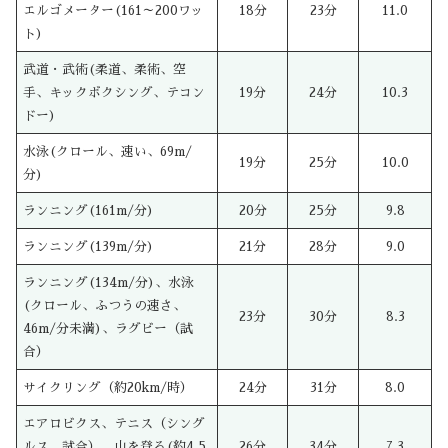
エルゴメーター(161～200ワッ
18分
23分
11.0
ト)
武道・武術(柔道、柔術、空
手、キックボクシング、テコン
19分
24分
10.3
ドー)
水泳(クロール、速い、69m/
19分
25分
10.0
分)
ランニング(161m/分)
20分
25分
9.8
ランニング(139m/分)
21分
28分
9.0
ランニング(134m/分)、水泳
(クロール、ふつうの速さ、
23分
30分
8.3
46m/分未満)、ラグビー（試
合）
サイクリング（約20km/時）
24分
31分
8.0
エアロビクス、テニス（シング
ルス、試合）、山を登る(約4.5
26分
34分
7.3