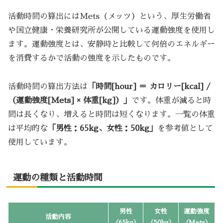
活動時間の算出にはMets（メッツ）という、厚生労働省
や国立健康・栄養研究所が公開している運動強度を使用し
ます。運動強度とは、安静時と比較して何倍のエネルギー
を消費するかで活動の強度を示したものです。
活動時間の算出方法は
「時間[hour] ＝ カロリー[kcal] /
（運動強度[Mets] × 体重[kg]）」
です。体重が減ると時
間は長くなり、増えると時間は短くなります。一覧の体重
は平均的な
「男性：65kg、女性：50kg」
を参考値として
使用しています。
運動の種類と活動時間
男性
女性
運動強度
活動内容
（65kg）
（50kg）
（Mets）