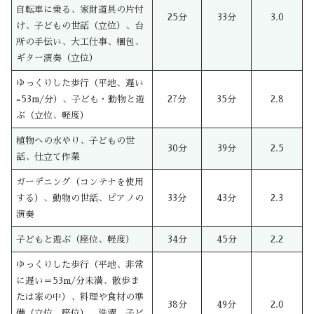
自転車に乗る、家財道具の片付
25分
33分
3.0
け、子どもの世話（立位）、台
所の手伝い、大工仕事、梱包、
ギター演奏（立位）
ゆっくりした歩行（平地、遅い
=53m/分）、子ども・動物と遊
27分
35分
2.8
ぶ（立位、軽度）
植物への水やり、子どもの世
30分
39分
2.5
話、仕立て作業
ガーデニング（コンテナを使用
する）、動物の世話、ピアノの
33分
43分
2.3
演奏
子どもと遊ぶ（座位、軽度）
34分
45分
2.2
ゆっくりした歩行（平地、非常
に遅い＝53m/分未満、散歩ま
たは家の中）、料理や食材の準
38分
49分
2.0
備（立位、座位）、洗濯、子ど