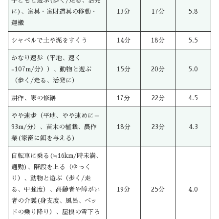
子どもと遊ぶ(歩く/走る、活発
に)、家具・家財道具の移動・
13分
17分
5.8
運搬
シャベルで土や泥をすくう
14分
18分
5.5
かなり速歩（平地、速く
=107m/分））、動物と遊ぶ
15分
20分
5.0
（歩く/走る、活発に）
耕作、家の修繕
17分
22分
4.5
やや速歩（平地、やや速めに＝
93m/分）、苗木の植栽、農作
18分
23分
4.3
業(家畜に餌を与える)
自転車に乗る(≒16km/時未満、
通勤)、階段を上る（ゆっく
り）、動物と遊ぶ（歩く/走
る、中強度）、高齢者や障がい
19分
25分
4.0
者の介護(身支度、風呂、ベッ
ドの乗り降り）、屋根の雪下ろ