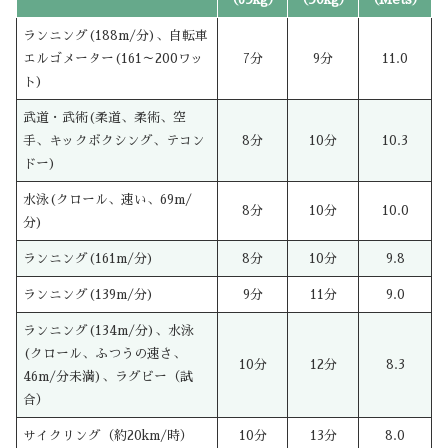
ランニング(188m/分)、自転車
エルゴメーター(161～200ワッ
7分
9分
11.0
ト)
武道・武術(柔道、柔術、空
手、キックボクシング、テコン
8分
10分
10.3
ドー)
水泳(クロール、速い、69m/
8分
10分
10.0
分)
ランニング(161m/分)
8分
10分
9.8
ランニング(139m/分)
9分
11分
9.0
ランニング(134m/分)、水泳
(クロール、ふつうの速さ、
10分
12分
8.3
46m/分未満)、ラグビー（試
合）
サイクリング（約20km/時）
10分
13分
8.0