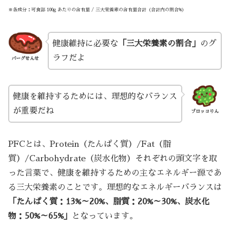
※各成分：可食部 100g あたりの含有量 / 三大栄養素の含有量合計（合計内の割合%）
健康維持に必要な
「三大栄養素の割合」
のグ
ラフだよ
バーグせんせ
健康を維持するためには、理想的なバランス
が重要だね
ブロッコりん
PFCとは、Protein（たんぱく質）/Fat（脂
質）/Carbohydrate（炭水化物）それぞれの頭文字を取
った言葉で、健康を維持するための主なエネルギー源であ
る三大栄養素のことです。理想的なエネルギーバランスは
「たんぱく質：13%～20%、脂質：20%～30%、炭水化
物：50%～65%」
となっています。