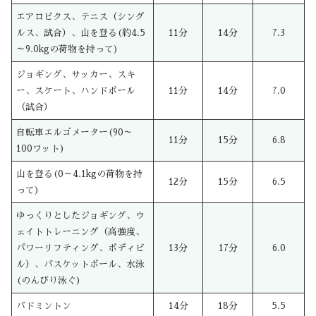
エアロビクス、テニス（シング
ルス、試合）、山を登る(約4.5
11分
14分
7.3
～9.0kgの荷物を持って)
ジョギング、サッカー、スキ
ー、スケート、ハンドボール
11分
14分
7.0
（試合）
自転車エルゴメーター(90～
11分
15分
6.8
100ワット)
山を登る(0～4.1kgの荷物を持
12分
15分
6.5
って)
ゆっくりとしたジョギング、ウ
ェイトトレーニング（高強度、
パワーリフティング、ボディビ
13分
17分
6.0
ル）、バスケットボール、水泳
(のんびり泳ぐ)
バドミントン
14分
18分
5.5