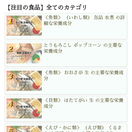
【注目の食品】全てのカテゴリ
＜魚類＞ （いわし類） 缶詰 水煮 の詳
細な栄養成分
とうもろこし ポップコーン の主要な
栄養成分
＜魚類＞ おおさが 生 の主要な栄養成
分
＜貝類＞ ほたてがい 生 の主要な栄養
成分
＜えび・かに類＞ （えび類） くるま