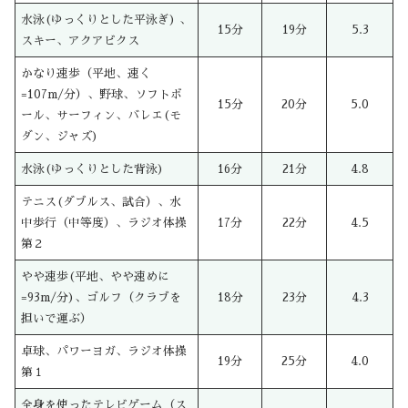
水泳(ゆっくりとした平泳ぎ) 、
15分
19分
5.3
スキー、アクアビクス
かなり速歩（平地、速く
=107m/分）、野球、ソフトボ
15分
20分
5.0
ール、サーフィン、バレエ(モ
ダン、ジャズ)
水泳(ゆっくりとした背泳)
16分
21分
4.8
テニス(ダブルス、試合）、水
中歩行（中等度）、ラジオ体操
17分
22分
4.5
第２
やや速歩(平地、やや速めに
=93m/分)、ゴルフ（クラブを
18分
23分
4.3
担いで運ぶ）
卓球、パワーヨガ、ラジオ体操
19分
25分
4.0
第１
全身を使ったテレビゲーム（ス