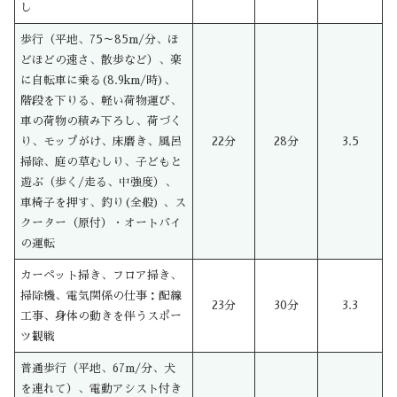
し
歩行（平地、75～85m/分、ほ
どほどの速さ、散歩など）、楽
に自転車に乗る(8.9km/時)、
階段を下りる、軽い荷物運び、
車の荷物の積み下ろし、荷づく
り、モップがけ、床磨き、風呂
22分
28分
3.5
掃除、庭の草むしり、子どもと
遊ぶ（歩く/走る、中強度）、
車椅子を押す、釣り(全般) 、ス
クーター（原付）・オートバイ
の運転
カーペット掃き、フロア掃き、
掃除機、電気関係の仕事：配線
23分
30分
3.3
工事、身体の動きを伴うスポー
ツ観戦
普通歩行（平地、67m/分、犬
を連れて）、電動アシスト付き