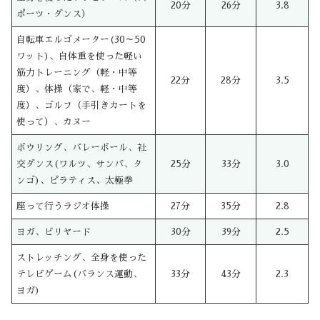
20分
26分
3.8
ポーツ・ダンス）
自転車エルゴメーター(30～50
ワット)、自体重を使った軽い
筋力トレーニング（軽・中等
22分
28分
3.5
度）、体操（家で、軽・中等
度）、ゴルフ（手引きカートを
使って）、カヌー
ボウリング、バレーボール、社
交ダンス(ワルツ、サンバ、タ
25分
33分
3.0
ンゴ)、ピラティス、太極拳
座って行うラジオ体操
27分
35分
2.8
ヨガ、ビリヤード
30分
39分
2.5
ストレッチング、全身を使った
テレビゲーム(バランス運動、
33分
43分
2.3
ヨガ)