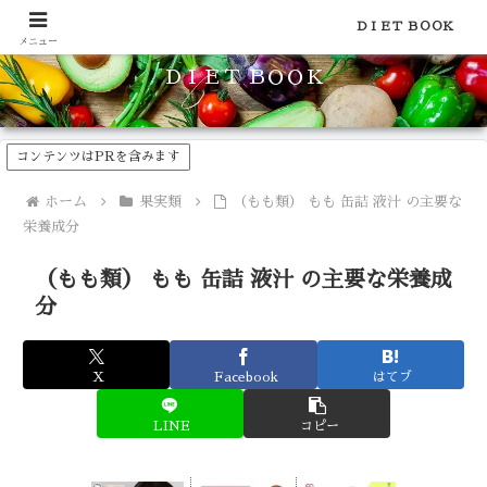
食品のカロリーや糖質などの栄養素がわかる！健康やダイエットに
ＤＩＥＴ ＢＯＯＫ
メニュー
ＤＩＥＴ ＢＯＯＫ
コンテンツはPRを含みます
ホーム
果実類
（もも類） もも 缶詰 液汁 の主要な
栄養成分
（もも類） もも 缶詰 液汁 の主要な栄養成
分
X
Facebook
はてブ
LINE
コピー