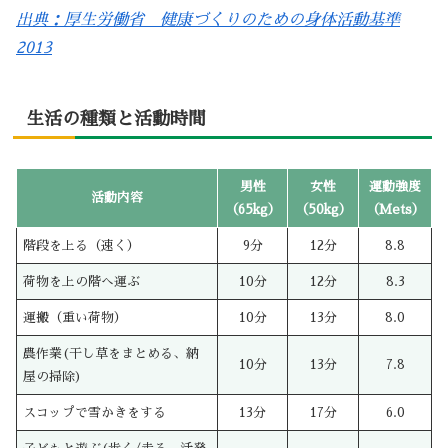
出典：厚生労働省 健康づくりのための身体活動基準
2013
生活の種類と活動時間
男性
女性
運動強度
活動内容
（65kg）
（50kg）
（Mets）
階段を上る（速く）
9分
12分
8.8
荷物を上の階へ運ぶ
10分
12分
8.3
運搬（重い荷物）
10分
13分
8.0
農作業(干し草をまとめる、納
10分
13分
7.8
屋の掃除)
スコップで雪かきをする
13分
17分
6.0