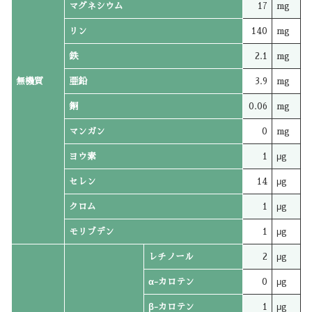
マグネシウム
17
mg
リン
140
mg
鉄
2.1
mg
無機質
亜鉛
3.9
mg
銅
0.06
mg
マンガン
0
mg
ヨウ素
1
μg
セレン
14
μg
クロム
1
μg
モリブデン
1
μg
レチノール
2
μg
α-カロテン
0
μg
β-カロテン
1
μg