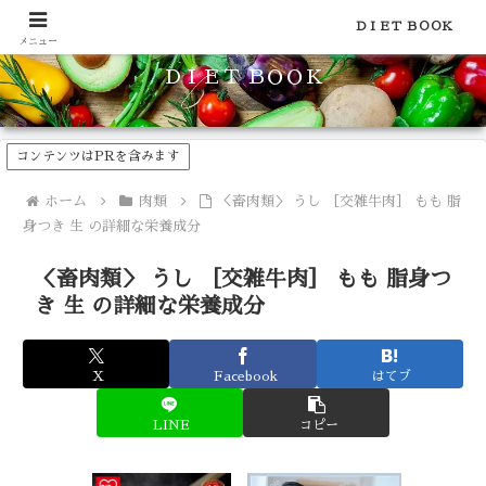
食品のカロリーや糖質などの栄養素がわかる！健康やダイエットに
ＤＩＥＴ ＢＯＯＫ
メニュー
ＤＩＥＴ ＢＯＯＫ
コンテンツはPRを含みます
ホーム
肉類
＜畜肉類＞ うし ［交雑牛肉］ もも 脂
身つき 生 の詳細な栄養成分
＜畜肉類＞ うし ［交雑牛肉］ もも 脂身つ
き 生 の詳細な栄養成分
X
Facebook
はてブ
LINE
コピー