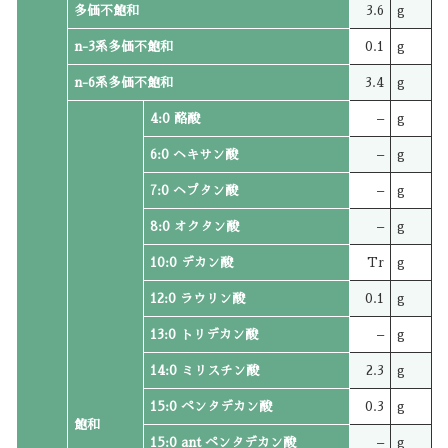
多価不飽和
3.6
g
n-3系多価不飽和
0.1
g
n-6系多価不飽和
3.4
g
4:0 酪酸
–
g
6:0 ヘキサン酸
–
g
7:0 ヘプタン酸
–
g
8:0 オクタン酸
–
g
10:0 デカン酸
Tr
g
12:0 ラウリン酸
0.1
g
13:0 トリデカン酸
–
g
14:0 ミリスチン酸
2.3
g
15:0 ペンタデカン酸
0.3
g
飽和
15:0 ant ペンタデカン酸
–
g