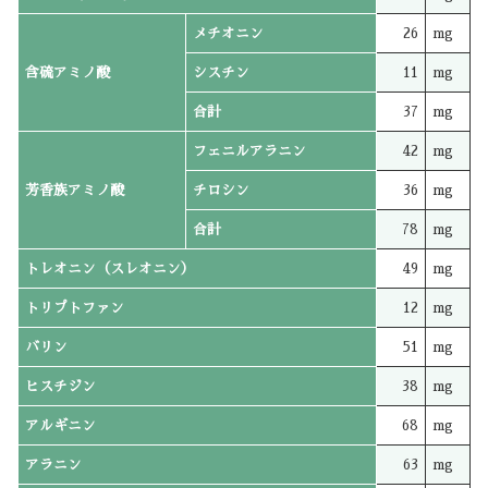
メチオニン
26
mg
含硫アミノ酸
シスチン
11
mg
合計
37
mg
フェニルアラニン
42
mg
芳香族アミノ酸
チロシン
36
mg
合計
78
mg
トレオニン（スレオニン）
49
mg
トリプトファン
12
mg
バリン
51
mg
ヒスチジン
38
mg
アルギニン
68
mg
アラニン
63
mg