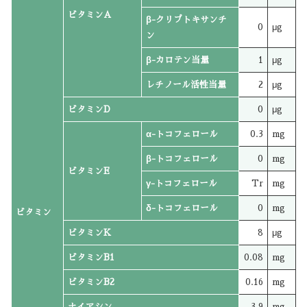
ビタミンA
β-クリプトキサンチ
0
μg
ン
β-カロテン当量
1
μg
レチノール活性当量
2
μg
ビタミンD
0
μg
α-トコフェロール
0.3
mg
β-トコフェロール
0
mg
ビタミンE
γ-トコフェロール
Tr
mg
δ-トコフェロール
0
mg
ビタミン
ビタミンK
8
μg
ビタミンB1
0.08
mg
ビタミンB2
0.16
mg
ナイアシン
3.9
mg