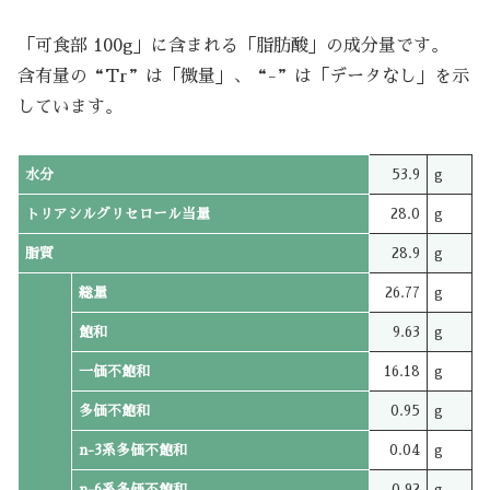
「可食部 100g」に含まれる「脂肪酸」の成分量です。
含有量の“Tr”は「微量」、“-”は「データなし」を示
しています。
水分
53.9
g
トリアシルグリセロール当量
28.0
g
脂質
28.9
g
総量
26.77
g
飽和
9.63
g
一価不飽和
16.18
g
多価不飽和
0.95
g
n-3系多価不飽和
0.04
g
n-6系多価不飽和
0.92
g