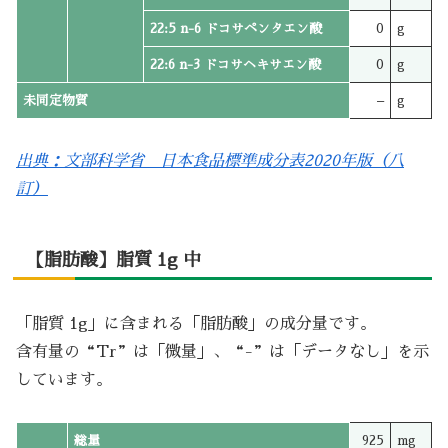
22:5 n-6 ドコサペンタエン酸
0
g
22:6 n-3 ドコサヘキサエン酸
0
g
未同定物質
–
g
出典：文部科学省 日本食品標準成分表2020年版（八
訂）
【脂肪酸】脂質 1g 中
「脂質 1g」に含まれる「脂肪酸」の成分量です。
含有量の“Tr”は「微量」、“-”は「データなし」を示
しています。
総量
925
mg