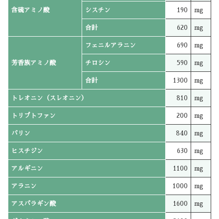
含硫アミノ酸
シスチン
190
mg
合計
620
mg
フェニルアラニン
690
mg
芳香族アミノ酸
チロシン
590
mg
合計
1300
mg
トレオニン（スレオニン）
810
mg
トリプトファン
200
mg
バリン
840
mg
ヒスチジン
630
mg
アルギニン
1100
mg
アラニン
1000
mg
アスパラギン酸
1600
mg