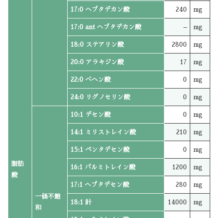
17:0 ヘプタデカン酸
240
mg
17:0 ant ヘプタデカン酸
–
mg
18:0 ステアリン酸
2800
mg
20:0 アラキジン酸
17
mg
22:0 ベヘン酸
0
mg
24:0 リグノセリン酸
0
mg
10:1 デセン酸
0
mg
14:1 ミリストレイン酸
210
mg
15:1 ペンタデセン酸
0
mg
脂肪
16:1 パルミトレイン酸
1200
mg
酸
17:1 ヘプタデセン酸
280
mg
一価不飽
18:1 計
14000
mg
和