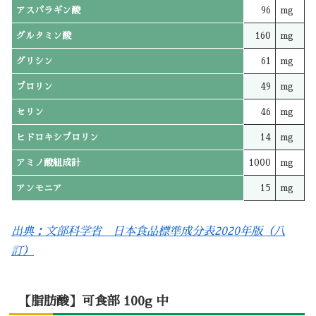
アスパラギン酸
96
mg
グルタミン酸
160
mg
グリシン
61
mg
プロリン
49
mg
セリン
46
mg
ヒドロキシプロリン
14
mg
アミノ酸組成計
1000
mg
アンモニア
15
mg
出典：文部科学省 日本食品標準成分表2020年版（八
訂）
【脂肪酸】可食部 100g 中