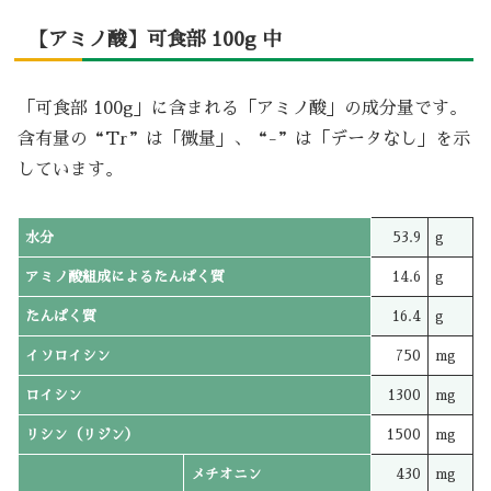
【アミノ酸】可食部 100g 中
「可食部 100g」に含まれる「アミノ酸」の成分量です。
含有量の“Tr”は「微量」、“-”は「データなし」を示
しています。
水分
53.9
g
アミノ酸組成によるたんぱく質
14.6
g
たんぱく質
16.4
g
イソロイシン
750
mg
ロイシン
1300
mg
リシン（リジン）
1500
mg
メチオニン
430
mg