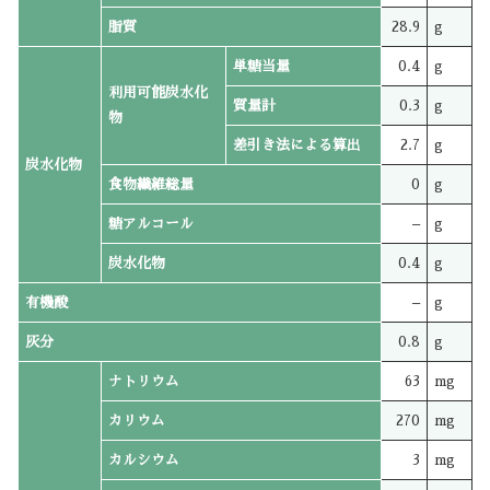
脂質
28.9
g
単糖当量
0.4
g
利用可能炭水化
質量計
0.3
g
物
差引き法による算出
2.7
g
炭水化物
食物繊維総量
0
g
糖アルコール
–
g
炭水化物
0.4
g
有機酸
–
g
灰分
0.8
g
ナトリウム
63
mg
カリウム
270
mg
カルシウム
3
mg