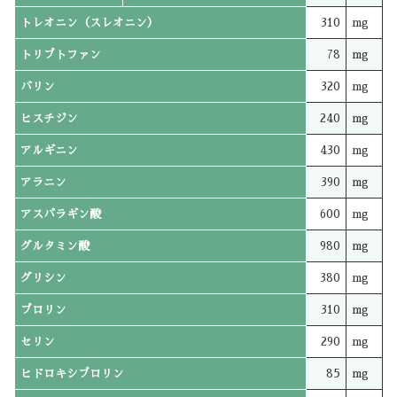
トレオニン（スレオニン）
310
mg
トリプトファン
78
mg
バリン
320
mg
ヒスチジン
240
mg
アルギニン
430
mg
アラニン
390
mg
アスパラギン酸
600
mg
グルタミン酸
980
mg
グリシン
380
mg
プロリン
310
mg
セリン
290
mg
ヒドロキシプロリン
85
mg