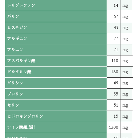
トリプトファン
14
mg
バリン
57
mg
ヒスチジン
43
mg
アルギニン
77
mg
アラニン
71
mg
アスパラギン酸
110
mg
グルタミン酸
180
mg
グリシン
69
mg
プロリン
55
mg
セリン
51
mg
ヒドロキシプロリン
15
mg
アミノ酸組成計
1200
mg