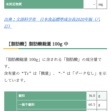
未同定物質
–
mg
出典：文部科学省 日本食品標準成分表2020年版（八
訂）
【脂肪酸】脂肪酸総量 100g 中
「脂肪酸総量 100g」に含まれる「脂肪酸」の成分量で
す。
含有量の“Tr”は「微量」、“-”は「データなし」を示
しています。
飽和
36.0
g
一価不飽和
60.5
g