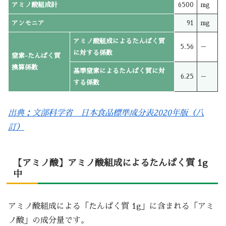
アミノ酸組成計
6500
mg
アンモニア
91
mg
アミノ酸組成によるたんぱく質
5.56
－
に対する係数
窒素-たんぱく質
換算係数
基準窒素によるたんぱく質に対
6.25
－
する係数
出典：文部科学省 日本食品標準成分表2020年版（八
訂）
【アミノ酸】アミノ酸組成によるたんぱく質 1g
中
アミノ酸組成による「たんぱく質 1g」に含まれる「アミ
ノ酸」の成分量です。