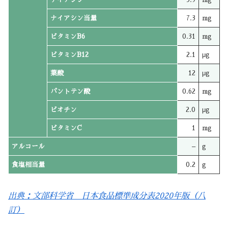
ナイアシン当量
7.3
mg
ビタミンB6
0.31
mg
ビタミンB12
2.1
μg
葉酸
12
μg
パントテン酸
0.62
mg
ビオチン
2.0
μg
ビタミンC
1
mg
アルコール
–
g
食塩相当量
0.2
g
出典：文部科学省 日本食品標準成分表2020年版（八
訂）