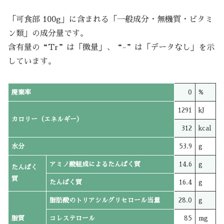
「可食部 100g」に含まれる「一般成分・無機質・ビタミ
ン類」の成分量です。
含有量の“Tr”は「微量」、“-”は「データなし」を示
しています。
廃棄率
0
%
1291
kJ
カロリー（エネルギー）
312
kcal
水分
53.9
g
アミノ酸組成によるたんぱく質
14.6
g
たんぱく
質
たんぱく質
16.4
g
脂肪酸のトリアシルグリセロール当量
28.0
g
脂質
コレステロール
85
mg