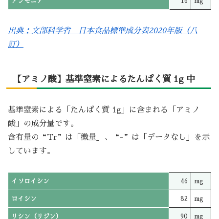
アンモニア
16
mg
出典：文部科学省 日本食品標準成分表2020年版（八
訂）
【アミノ酸】基準窒素によるたんぱく質 1g 中
基準窒素による「たんぱく質 1g」に含まれる「アミノ
酸」の成分量です。
含有量の“Tr”は「微量」、“-”は「データなし」を示
しています。
イソロイシン
46
mg
ロイシン
82
mg
リシン（リジン）
90
mg