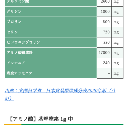
グルタミン酸
2600
mg
グリシン
1000
mg
プロリン
800
mg
セリン
750
mg
ヒドロキシプロリン
220
mg
アミノ酸組成計
17000
mg
アンモニア
240
mg
剰余アンモニア
–
mg
出典：文部科学省 日本食品標準成分表2020年版（八
訂）
【アミノ酸】基準窒素 1g 中