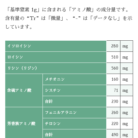
「基準窒素 1g」に含まれる「アミノ酸」の成分量です。
含有量の“Tr”は「微量」、“-”は「データなし」を示
しています。
イソロイシン
280
mg
ロイシン
510
mg
リシン（リジン）
560
mg
メチオニン
160
mg
含硫アミノ酸
シスチン
71
mg
合計
230
mg
フェニルアラニン
260
mg
芳香族アミノ酸
チロシン
220
mg
合計
490
mg