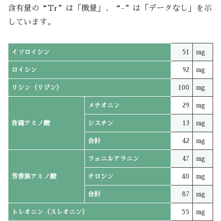
含有量の“Tr”は「微量」、“-”は「データなし」を示
しています。
イソロイシン
51
mg
ロイシン
92
mg
リシン（リジン）
100
mg
メチオニン
29
mg
含硫アミノ酸
シスチン
13
mg
合計
42
mg
フェニルアラニン
47
mg
芳香族アミノ酸
チロシン
40
mg
合計
87
mg
トレオニン（スレオニン）
55
mg