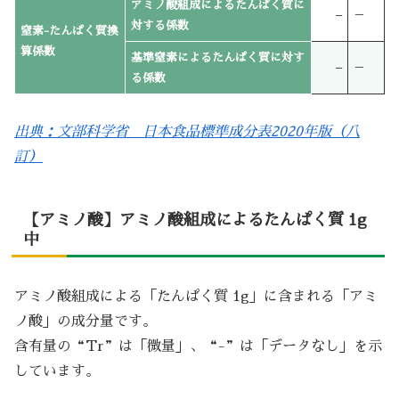
アミノ酸組成によるたんぱく質に
–
－
対する係数
窒素-たんぱく質換
算係数
基準窒素によるたんぱく質に対す
–
－
る係数
出典：文部科学省 日本食品標準成分表2020年版（八
訂）
【アミノ酸】アミノ酸組成によるたんぱく質 1g
中
アミノ酸組成による「たんぱく質 1g」に含まれる「アミ
ノ酸」の成分量です。
含有量の“Tr”は「微量」、“-”は「データなし」を示
しています。