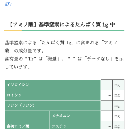
訂）
【アミノ酸】基準窒素によるたんぱく質 1g 中
基準窒素による「たんぱく質 1g」に含まれる「アミノ
酸」の成分量です。
含有量の“Tr”は「微量」、“-”は「データなし」を示
しています。
イソロイシン
–
mg
ロイシン
–
mg
リシン（リジン）
–
mg
メチオニン
–
mg
含硫アミノ酸
シスチン
–
mg