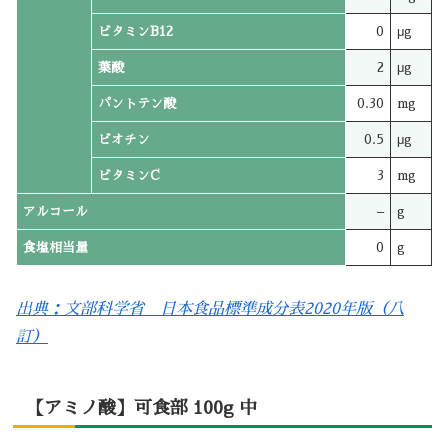
ビタミンB12
0
μg
葉酸
2
μg
パントテン酸
0.30
mg
ビオチン
0.5
μg
ビタミンC
3
mg
アルコール
–
g
食塩相当量
0
g
出典：文部科学省 日本食品標準成分表2020年版（八
訂）
【アミノ酸】可食部 100g 中