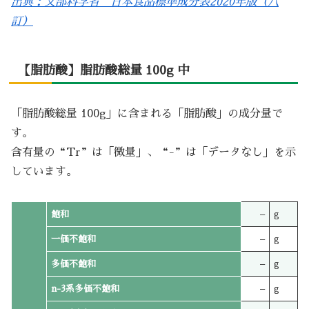
出典：文部科学省 日本食品標準成分表2020年版（八
訂）
【脂肪酸】脂肪酸総量 100g 中
「脂肪酸総量 100g」に含まれる「脂肪酸」の成分量で
す。
含有量の“Tr”は「微量」、“-”は「データなし」を示
しています。
飽和
–
g
一価不飽和
–
g
多価不飽和
–
g
n-3系多価不飽和
–
g