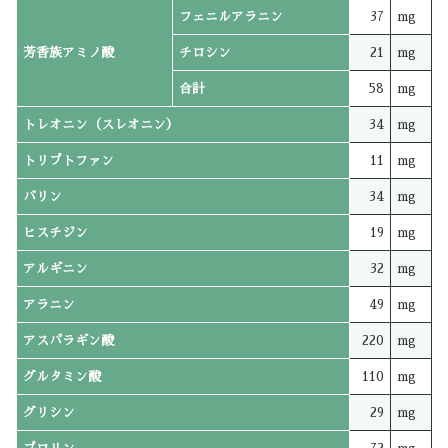
フェニルアラニン
37
mg
芳香族アミノ酸
チロシン
21
mg
合計
58
mg
トレオニン（スレオニン）
34
mg
トリプトファン
11
mg
バリン
34
mg
ヒスチジン
19
mg
アルギニン
32
mg
アラニン
49
mg
アスパラギン酸
220
mg
グルタミン酸
110
mg
グリシン
29
mg