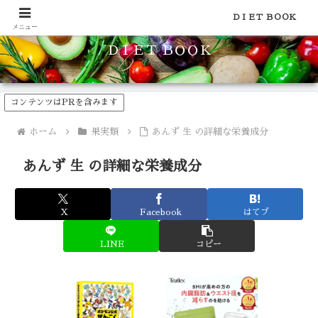
食品のカロリーや糖質などの栄養素がわかる！健康やダイエットに
ＤＩＥＴ ＢＯＯＫ
メニュー
ＤＩＥＴ ＢＯＯＫ
コンテンツはPRを含みます
ホーム
果実類
あんず 生 の詳細な栄養成分
あんず 生 の詳細な栄養成分
X
Facebook
はてブ
LINE
コピー