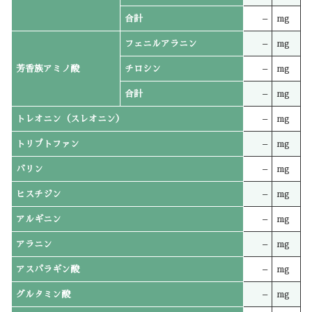
合計
–
mg
フェニルアラニン
–
mg
芳香族アミノ酸
チロシン
–
mg
合計
–
mg
トレオニン（スレオニン）
–
mg
トリプトファン
–
mg
バリン
–
mg
ヒスチジン
–
mg
アルギニン
–
mg
アラニン
–
mg
アスパラギン酸
–
mg
グルタミン酸
–
mg