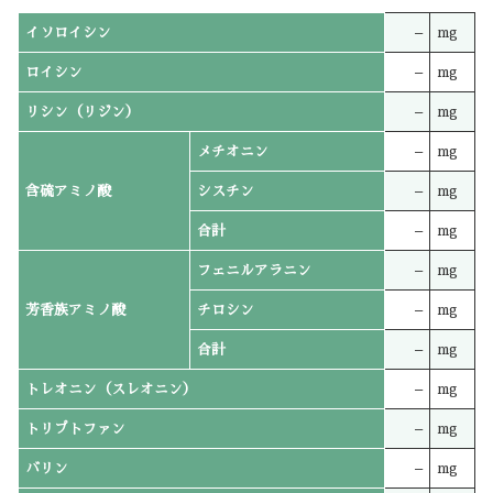
イソロイシン
–
mg
ロイシン
–
mg
リシン（リジン）
–
mg
メチオニン
–
mg
含硫アミノ酸
シスチン
–
mg
合計
–
mg
フェニルアラニン
–
mg
芳香族アミノ酸
チロシン
–
mg
合計
–
mg
トレオニン（スレオニン）
–
mg
トリプトファン
–
mg
バリン
–
mg