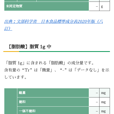
未同定物質
–
g
出典：文部科学省 日本食品標準成分表2020年版（八
訂）
【脂肪酸】脂質 1g 中
「脂質 1g」に含まれる「脂肪酸」の成分量です。
含有量の“Tr”は「微量」、“-”は「データなし」を示
しています。
総量
–
mg
飽和
–
mg
一価不飽和
–
mg