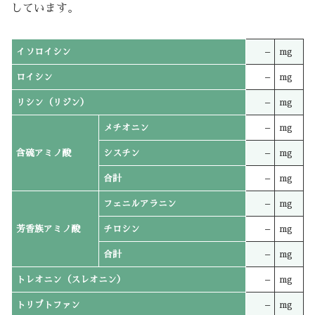
しています。
イソロイシン
–
mg
ロイシン
–
mg
リシン（リジン）
–
mg
メチオニン
–
mg
含硫アミノ酸
シスチン
–
mg
合計
–
mg
フェニルアラニン
–
mg
芳香族アミノ酸
チロシン
–
mg
合計
–
mg
トレオニン（スレオニン）
–
mg
トリプトファン
–
mg