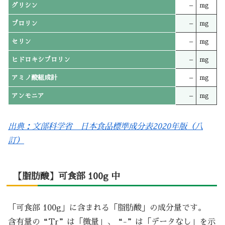
グリシン
–
mg
プロリン
–
mg
セリン
–
mg
ヒドロキシプロリン
–
mg
アミノ酸組成計
–
mg
アンモニア
–
mg
出典：文部科学省 日本食品標準成分表2020年版（八
訂）
【脂肪酸】可食部 100g 中
「可食部 100g」に含まれる「脂肪酸」の成分量です。
含有量の“Tr”は「微量」、“-”は「データなし」を示