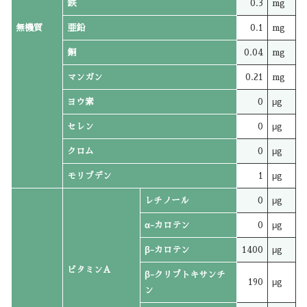
鉄
0.3
mg
無機質
亜鉛
0.1
mg
銅
0.04
mg
マンガン
0.21
mg
ヨウ素
0
μg
セレン
0
μg
クロム
0
μg
モリブデン
1
μg
レチノール
0
μg
α-カロテン
0
μg
β-カロテン
1400
μg
ビタミンA
β-クリプトキサンチ
190
μg
ン