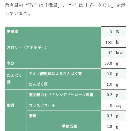
含有量の“Tr”は「微量」、“-”は「データなし」を示
しています。
廃棄率
5
%
155
kJ
カロリー（エネルギー）
37
kcal
水分
89.8
g
アミノ酸組成によるたんぱく質
0.8
g
たんぱく
質
たんぱく質
1.0
g
脂肪酸のトリアシルグリセロール当量
0.2
g
脂質
コレステロール
0
mg
脂質
0.3
g
単糖当量
4.8
g