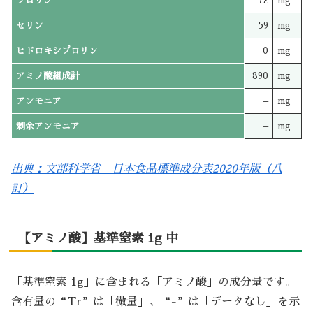
プロリン
72
mg
セリン
59
mg
ヒドロキシプロリン
0
mg
アミノ酸組成計
890
mg
アンモニア
–
mg
剰余アンモニア
–
mg
出典：文部科学省 日本食品標準成分表2020年版（八
訂）
【アミノ酸】基準窒素 1g 中
「基準窒素 1g」に含まれる「アミノ酸」の成分量です。
含有量の“Tr”は「微量」、“-”は「データなし」を示