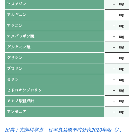
ヒスチジン
–
mg
アルギニン
–
mg
アラニン
–
mg
アスパラギン酸
–
mg
グルタミン酸
–
mg
グリシン
–
mg
プロリン
–
mg
セリン
–
mg
ヒドロキシプロリン
–
mg
アミノ酸組成計
–
mg
アンモニア
–
mg
出典：文部科学省 日本食品標準成分表2020年版（八