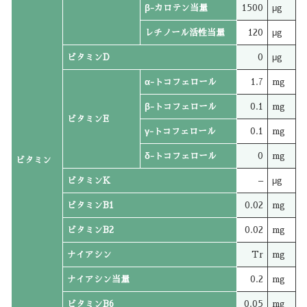
β-カロテン当量
1500
μg
レチノール活性当量
120
μg
ビタミンD
0
μg
α-トコフェロール
1.7
mg
β-トコフェロール
0.1
mg
ビタミンE
γ-トコフェロール
0.1
mg
δ-トコフェロール
0
mg
ビタミン
ビタミンK
–
μg
ビタミンB1
0.02
mg
ビタミンB2
0.02
mg
ナイアシン
Tr
mg
ナイアシン当量
0.2
mg
ビタミンB6
0.05
mg