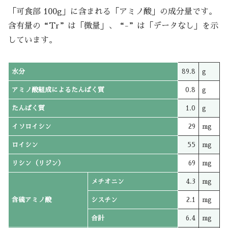
「可食部 100g」に含まれる「アミノ酸」の成分量です。
含有量の“Tr”は「微量」、“-”は「データなし」を示
しています。
水分
89.8
g
アミノ酸組成によるたんぱく質
0.8
g
たんぱく質
1.0
g
イソロイシン
29
mg
ロイシン
55
mg
リシン（リジン）
69
mg
メチオニン
4.3
mg
含硫アミノ酸
シスチン
2.1
mg
合計
6.4
mg