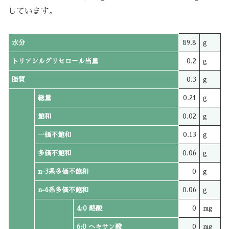
しています。
水分
89.8
g
トリアシルグリセロール当量
0.2
g
脂質
0.3
g
総量
0.21
g
飽和
0.02
g
一価不飽和
0.13
g
多価不飽和
0.06
g
n-3系多価不飽和
0
g
n-6系多価不飽和
0.06
g
4:0 酪酸
0
mg
6:0 ヘキサン酸
0
mg