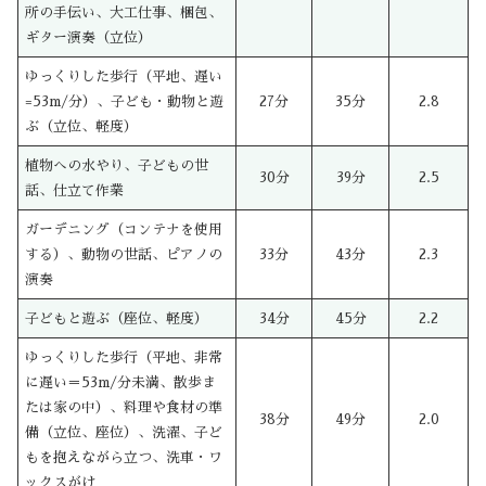
所の手伝い、大工仕事、梱包、
ギター演奏（立位）
ゆっくりした歩行（平地、遅い
=53m/分）、子ども・動物と遊
27分
35分
2.8
ぶ（立位、軽度）
植物への水やり、子どもの世
30分
39分
2.5
話、仕立て作業
ガーデニング（コンテナを使用
する）、動物の世話、ピアノの
33分
43分
2.3
演奏
子どもと遊ぶ（座位、軽度）
34分
45分
2.2
ゆっくりした歩行（平地、非常
に遅い＝53m/分未満、散歩ま
たは家の中）、料理や食材の準
38分
49分
2.0
備（立位、座位）、洗濯、子ど
もを抱えながら立つ、洗車・ワ
ックスがけ