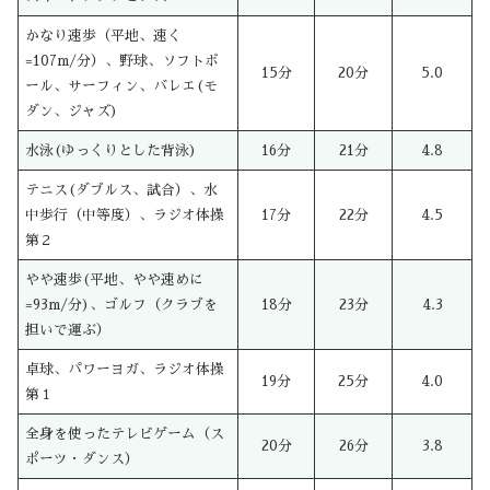
かなり速歩（平地、速く
=107m/分）、野球、ソフトボ
15分
20分
5.0
ール、サーフィン、バレエ(モ
ダン、ジャズ)
水泳(ゆっくりとした背泳)
16分
21分
4.8
テニス(ダブルス、試合）、水
中歩行（中等度）、ラジオ体操
17分
22分
4.5
第２
やや速歩(平地、やや速めに
=93m/分)、ゴルフ（クラブを
18分
23分
4.3
担いで運ぶ）
卓球、パワーヨガ、ラジオ体操
19分
25分
4.0
第１
全身を使ったテレビゲーム（ス
20分
26分
3.8
ポーツ・ダンス）