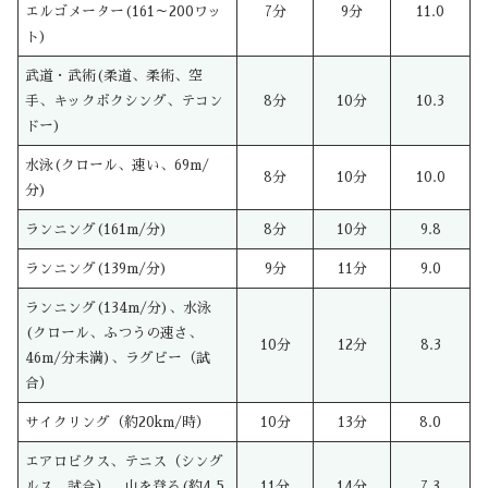
エルゴメーター(161～200ワッ
7分
9分
11.0
ト)
武道・武術(柔道、柔術、空
手、キックボクシング、テコン
8分
10分
10.3
ドー)
水泳(クロール、速い、69m/
8分
10分
10.0
分)
ランニング(161m/分)
8分
10分
9.8
ランニング(139m/分)
9分
11分
9.0
ランニング(134m/分)、水泳
(クロール、ふつうの速さ、
10分
12分
8.3
46m/分未満)、ラグビー（試
合）
サイクリング（約20km/時）
10分
13分
8.0
エアロビクス、テニス（シング
ルス、試合）、山を登る(約4.5
11分
14分
7.3