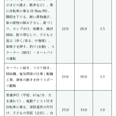
どほどの速さ、散歩など）、楽
に自転車に乗る(8.9km/時)、
階段を下りる、軽い荷物運び、
車の荷物の積み下ろし、荷づく
り、モップがけ、床磨き、風呂
22分
28分
3.5
掃除、庭の草むしり、子どもと
遊ぶ（歩く/走る、中強度）、
車椅子を押す、釣り(全般) 、ス
クーター（原付）・オートバイ
の運転
カーペット掃き、フロア掃き、
掃除機、電気関係の仕事：配線
23分
30分
3.3
工事、身体の動きを伴うスポー
ツ観戦
普通歩行（平地、67m/分、犬
を連れて）、電動アシスト付き
自転車に乗る、家財道具の片付
25分
33分
3.0
け、子どもの世話（立位）、台