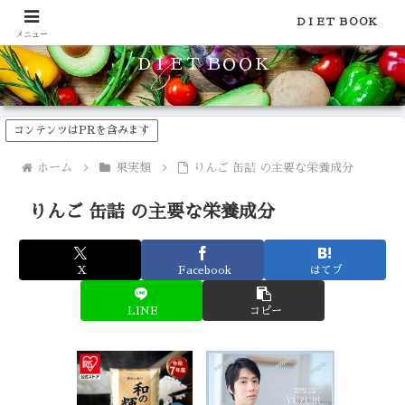
食品のカロリーや糖質などの栄養素がわかる！健康やダイエットに
ＤＩＥＴ ＢＯＯＫ
メニュー
ＤＩＥＴ ＢＯＯＫ
コンテンツはPRを含みます
ホーム
果実類
りんご 缶詰 の主要な栄養成分
りんご 缶詰 の主要な栄養成分
X
Facebook
はてブ
LINE
コピー