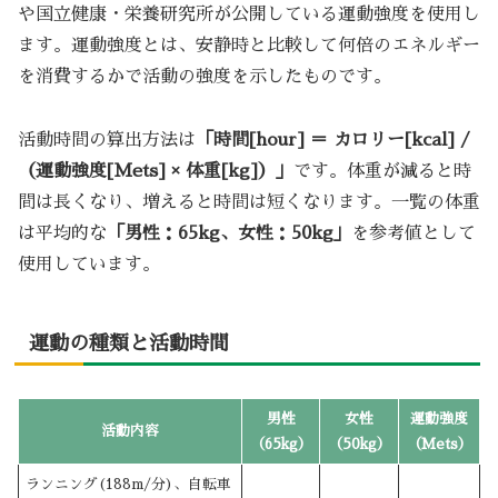
や国立健康・栄養研究所が公開している運動強度を使用し
ます。運動強度とは、安静時と比較して何倍のエネルギー
を消費するかで活動の強度を示したものです。
活動時間の算出方法は
「時間[hour] ＝ カロリー[kcal] /
（運動強度[Mets] × 体重[kg]）」
です。体重が減ると時
間は長くなり、増えると時間は短くなります。一覧の体重
は平均的な
「男性：65kg、女性：50kg」
を参考値として
使用しています。
運動の種類と活動時間
男性
女性
運動強度
活動内容
（65kg）
（50kg）
（Mets）
ランニング(188m/分)、自転車