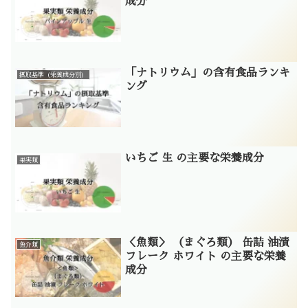
成分
「ナトリウム」の含有食品ランキ
摂取基準（栄養成分別）
ング
いちご 生 の主要な栄養成分
果実類
＜魚類＞ （まぐろ類） 缶詰 油漬
魚介類
フレーク ホワイト の主要な栄養
成分