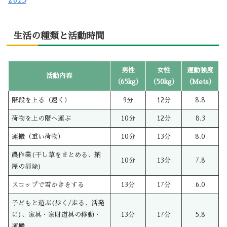
生活の種類と活動時間
男性
女性
運動強度
活動内容
（65kg）
（50kg）
（Mets）
階段を上る（速く）
9分
12分
8.8
荷物を上の階へ運ぶ
10分
12分
8.3
運搬（重い荷物）
10分
13分
8.0
農作業(干し草をまとめる、納
10分
13分
7.8
屋の掃除)
スコップで雪かきをする
13分
17分
6.0
子どもと遊ぶ(歩く/走る、活発
に)、家具・家財道具の移動・
13分
17分
5.8
運搬