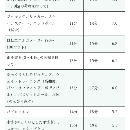
～9.0kgの荷物を持って)
ジョギング、サッカー、スキ
ー、スケート、ハンドボール
11分
14分
7.0
（試合）
自転車エルゴメーター(90～
11分
15分
6.8
100ワット)
山を登る(0～4.1kgの荷物を持
12分
15分
6.5
って)
ゆっくりとしたジョギング、ウ
ェイトトレーニング（高強度、
パワーリフティング、ボディビ
13分
17分
6.0
ル）、バスケットボール、水泳
(のんびり泳ぐ)
バドミントン
14分
18分
5.5
水泳(ゆっくりとした平泳ぎ) 、
15分
19分
5.3
スキー、アクアビクス