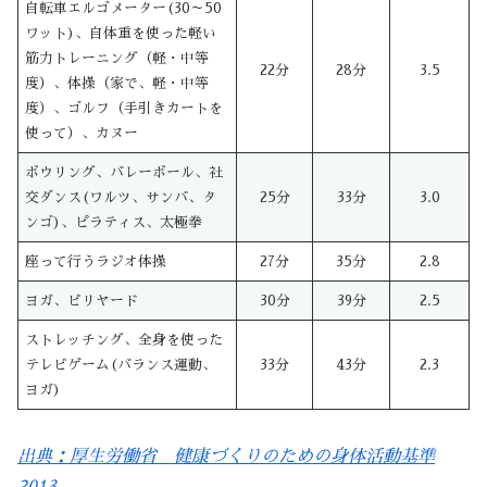
自転車エルゴメーター(30～50
ワット)、自体重を使った軽い
筋力トレーニング（軽・中等
22分
28分
3.5
度）、体操（家で、軽・中等
度）、ゴルフ（手引きカートを
使って）、カヌー
ボウリング、バレーボール、社
交ダンス(ワルツ、サンバ、タ
25分
33分
3.0
ンゴ)、ピラティス、太極拳
座って行うラジオ体操
27分
35分
2.8
ヨガ、ビリヤード
30分
39分
2.5
ストレッチング、全身を使った
テレビゲーム(バランス運動、
33分
43分
2.3
ヨガ)
出典：厚生労働省 健康づくりのための身体活動基準
2013