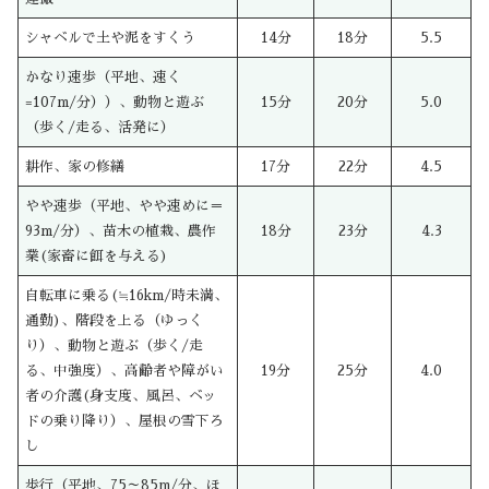
シャベルで土や泥をすくう
14分
18分
5.5
かなり速歩（平地、速く
=107m/分））、動物と遊ぶ
15分
20分
5.0
（歩く/走る、活発に）
耕作、家の修繕
17分
22分
4.5
やや速歩（平地、やや速めに＝
93m/分）、苗木の植栽、農作
18分
23分
4.3
業(家畜に餌を与える)
自転車に乗る(≒16km/時未満、
通勤)、階段を上る（ゆっく
り）、動物と遊ぶ（歩く/走
る、中強度）、高齢者や障がい
19分
25分
4.0
者の介護(身支度、風呂、ベッ
ドの乗り降り）、屋根の雪下ろ
し
歩行（平地、75～85m/分、ほ