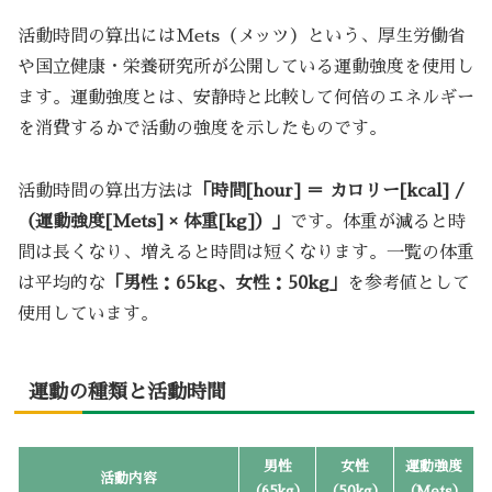
活動時間の算出にはMets（メッツ）という、厚生労働省
や国立健康・栄養研究所が公開している運動強度を使用し
ます。運動強度とは、安静時と比較して何倍のエネルギー
を消費するかで活動の強度を示したものです。
活動時間の算出方法は
「時間[hour] ＝ カロリー[kcal] /
（運動強度[Mets] × 体重[kg]）」
です。体重が減ると時
間は長くなり、増えると時間は短くなります。一覧の体重
は平均的な
「男性：65kg、女性：50kg」
を参考値として
使用しています。
運動の種類と活動時間
男性
女性
運動強度
活動内容
（65kg）
（50kg）
（Mets）