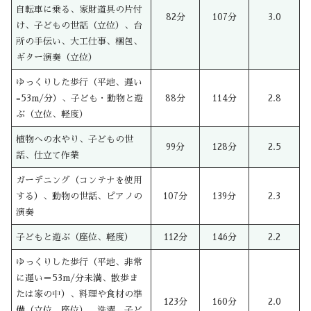
自転車に乗る、家財道具の片付
82分
107分
3.0
け、子どもの世話（立位）、台
所の手伝い、大工仕事、梱包、
ギター演奏（立位）
ゆっくりした歩行（平地、遅い
=53m/分）、子ども・動物と遊
88分
114分
2.8
ぶ（立位、軽度）
植物への水やり、子どもの世
99分
128分
2.5
話、仕立て作業
ガーデニング（コンテナを使用
する）、動物の世話、ピアノの
107分
139分
2.3
演奏
子どもと遊ぶ（座位、軽度）
112分
146分
2.2
ゆっくりした歩行（平地、非常
に遅い＝53m/分未満、散歩ま
たは家の中）、料理や食材の準
123分
160分
2.0
備（立位、座位）、洗濯、子ど