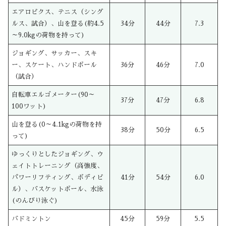
エアロビクス、テニス（シング
ルス、試合）、山を登る(約4.5
34分
44分
7.3
～9.0kgの荷物を持って)
ジョギング、サッカー、スキ
ー、スケート、ハンドボール
36分
46分
7.0
（試合）
自転車エルゴメーター(90～
37分
47分
6.8
100ワット)
山を登る(0～4.1kgの荷物を持
38分
50分
6.5
って)
ゆっくりとしたジョギング、ウ
ェイトトレーニング（高強度、
パワーリフティング、ボディビ
41分
54分
6.0
ル）、バスケットボール、水泳
(のんびり泳ぐ)
バドミントン
45分
59分
5.5