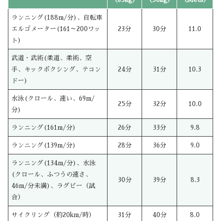
ランニング(188m/分)、自転車
エルゴメーター(161～200ワッ
23分
30分
11.0
ト)
武道・武術(柔道、柔術、空
手、キックボクシング、テコン
24分
31分
10.3
ドー)
水泳(クロール、速い、69m/
25分
32分
10.0
分)
ランニング(161m/分)
26分
33分
9.8
ランニング(139m/分)
28分
36分
9.0
ランニング(134m/分)、水泳
(クロール、ふつうの速さ、
30分
39分
8.3
46m/分未満)、ラグビー（試
合）
サイクリング（約20km/時）
31分
40分
8.0