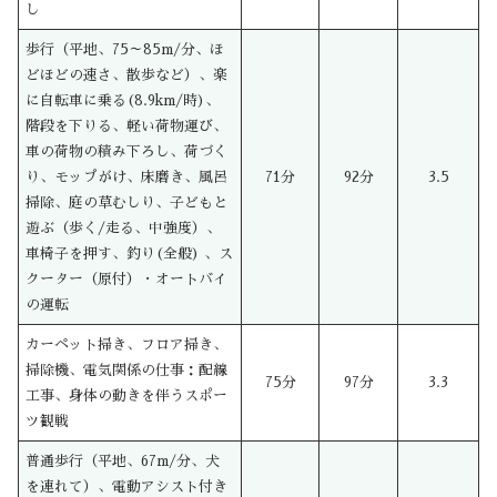
し
歩行（平地、75～85m/分、ほ
どほどの速さ、散歩など）、楽
に自転車に乗る(8.9km/時)、
階段を下りる、軽い荷物運び、
車の荷物の積み下ろし、荷づく
り、モップがけ、床磨き、風呂
71分
92分
3.5
掃除、庭の草むしり、子どもと
遊ぶ（歩く/走る、中強度）、
車椅子を押す、釣り(全般) 、ス
クーター（原付）・オートバイ
の運転
カーペット掃き、フロア掃き、
掃除機、電気関係の仕事：配線
75分
97分
3.3
工事、身体の動きを伴うスポー
ツ観戦
普通歩行（平地、67m/分、犬
を連れて）、電動アシスト付き