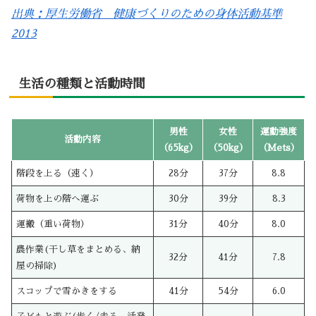
出典：厚生労働省 健康づくりのための身体活動基準
2013
生活の種類と活動時間
男性
女性
運動強度
活動内容
（65kg）
（50kg）
（Mets）
階段を上る（速く）
28分
37分
8.8
荷物を上の階へ運ぶ
30分
39分
8.3
運搬（重い荷物）
31分
40分
8.0
農作業(干し草をまとめる、納
32分
41分
7.8
屋の掃除)
スコップで雪かきをする
41分
54分
6.0