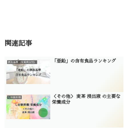
関連記事
「亜鉛」の含有食品ランキング
摂取基準（栄養成分別）
＜その他＞ 麦茶 浸出液 の主要な
し好飲料類
栄養成分