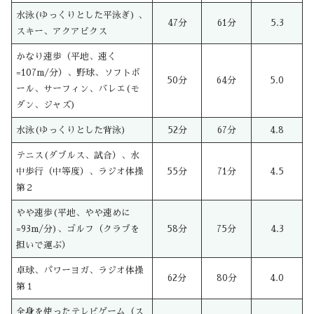
水泳(ゆっくりとした平泳ぎ) 、
47分
61分
5.3
スキー、アクアビクス
かなり速歩（平地、速く
=107m/分）、野球、ソフトボ
50分
64分
5.0
ール、サーフィン、バレエ(モ
ダン、ジャズ)
水泳(ゆっくりとした背泳)
52分
67分
4.8
テニス(ダブルス、試合）、水
中歩行（中等度）、ラジオ体操
55分
71分
4.5
第２
やや速歩(平地、やや速めに
=93m/分)、ゴルフ（クラブを
58分
75分
4.3
担いで運ぶ）
卓球、パワーヨガ、ラジオ体操
62分
80分
4.0
第１
全身を使ったテレビゲーム（ス