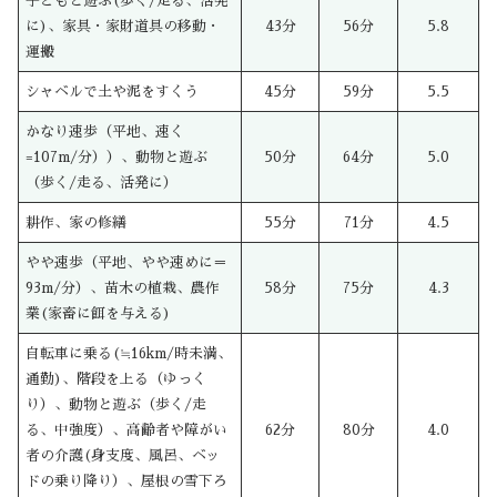
子どもと遊ぶ(歩く/走る、活発
に)、家具・家財道具の移動・
43分
56分
5.8
運搬
シャベルで土や泥をすくう
45分
59分
5.5
かなり速歩（平地、速く
=107m/分））、動物と遊ぶ
50分
64分
5.0
（歩く/走る、活発に）
耕作、家の修繕
55分
71分
4.5
やや速歩（平地、やや速めに＝
93m/分）、苗木の植栽、農作
58分
75分
4.3
業(家畜に餌を与える)
自転車に乗る(≒16km/時未満、
通勤)、階段を上る（ゆっく
り）、動物と遊ぶ（歩く/走
る、中強度）、高齢者や障がい
62分
80分
4.0
者の介護(身支度、風呂、ベッ
ドの乗り降り）、屋根の雪下ろ