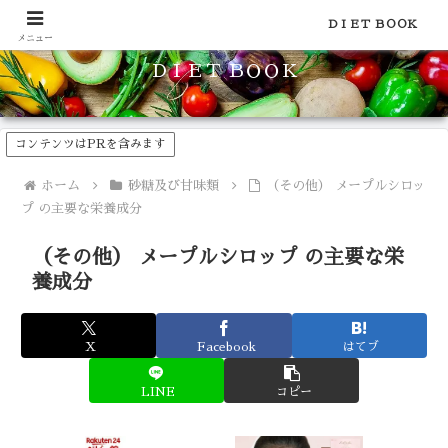
食品のカロリーや糖質などの栄養素がわかる！健康やダイエットに
ＤＩＥＴ ＢＯＯＫ
メニュー
ＤＩＥＴ ＢＯＯＫ
コンテンツはPRを含みます
ホーム
砂糖及び甘味類
（その他） メープルシロッ
プ の主要な栄養成分
（その他） メープルシロップ の主要な栄
養成分
X
Facebook
はてブ
LINE
コピー