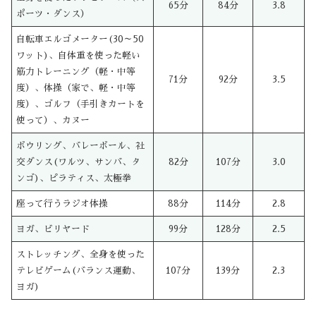
65分
84分
3.8
ポーツ・ダンス）
自転車エルゴメーター(30～50
ワット)、自体重を使った軽い
筋力トレーニング（軽・中等
71分
92分
3.5
度）、体操（家で、軽・中等
度）、ゴルフ（手引きカートを
使って）、カヌー
ボウリング、バレーボール、社
交ダンス(ワルツ、サンバ、タ
82分
107分
3.0
ンゴ)、ピラティス、太極拳
座って行うラジオ体操
88分
114分
2.8
ヨガ、ビリヤード
99分
128分
2.5
ストレッチング、全身を使った
テレビゲーム(バランス運動、
107分
139分
2.3
ヨガ)