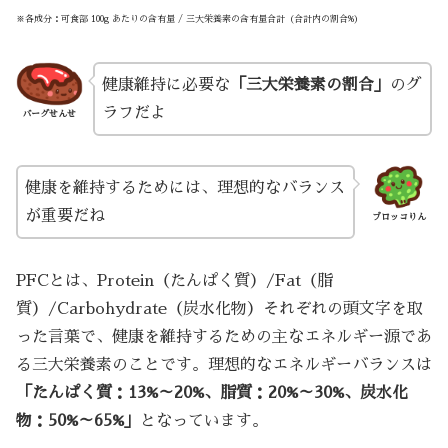
※各成分：可食部 100g あたりの含有量 / 三大栄養素の含有量合計（合計内の割合%）
健康維持に必要な
「三大栄養素の割合」
のグ
ラフだよ
バーグせんせ
健康を維持するためには、理想的なバランス
が重要だね
ブロッコりん
PFCとは、Protein（たんぱく質）/Fat（脂
質）/Carbohydrate（炭水化物）それぞれの頭文字を取
った言葉で、健康を維持するための主なエネルギー源であ
る三大栄養素のことです。理想的なエネルギーバランスは
「たんぱく質：13%～20%、脂質：20%～30%、炭水化
物：50%～65%」
となっています。