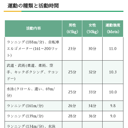
運動の種類と活動時間
男性
女性
運動強度
活動内容
（65kg）
（50kg）
（Mets）
ランニング(188m/分)、自転車
エルゴメーター(161～200ワッ
23分
30分
11.0
ト)
武道・武術(柔道、柔術、空
手、キックボクシング、テコン
25分
32分
10.3
ドー)
水泳(クロール、速い、69m/
25分
33分
10.0
分)
ランニング(161m/分)
26分
34分
9.8
ランニング(139m/分)
28分
36分
9.0
ランニング(134m/分)、水泳