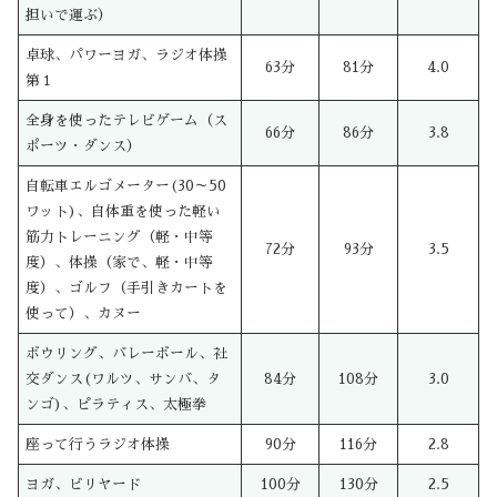
担いで運ぶ）
卓球、パワーヨガ、ラジオ体操
63分
81分
4.0
第１
全身を使ったテレビゲーム（ス
66分
86分
3.8
ポーツ・ダンス）
自転車エルゴメーター(30～50
ワット)、自体重を使った軽い
筋力トレーニング（軽・中等
72分
93分
3.5
度）、体操（家で、軽・中等
度）、ゴルフ（手引きカートを
使って）、カヌー
ボウリング、バレーボール、社
交ダンス(ワルツ、サンバ、タ
84分
108分
3.0
ンゴ)、ピラティス、太極拳
座って行うラジオ体操
90分
116分
2.8
ヨガ、ビリヤード
100分
130分
2.5