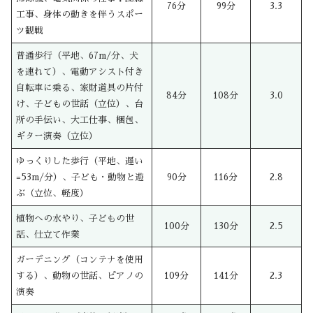
76分
99分
3.3
工事、身体の動きを伴うスポー
ツ観戦
普通歩行（平地、67m/分、犬
を連れて）、電動アシスト付き
自転車に乗る、家財道具の片付
84分
108分
3.0
け、子どもの世話（立位）、台
所の手伝い、大工仕事、梱包、
ギター演奏（立位）
ゆっくりした歩行（平地、遅い
=53m/分）、子ども・動物と遊
90分
116分
2.8
ぶ（立位、軽度）
植物への水やり、子どもの世
100分
130分
2.5
話、仕立て作業
ガーデニング（コンテナを使用
する）、動物の世話、ピアノの
109分
141分
2.3
演奏