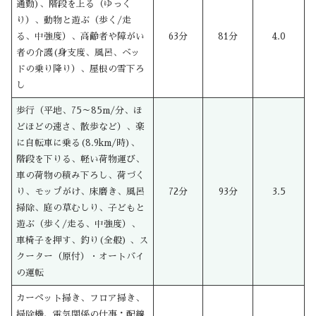
通勤)、階段を上る（ゆっく
り）、動物と遊ぶ（歩く/走
る、中強度）、高齢者や障がい
63分
81分
4.0
者の介護(身支度、風呂、ベッ
ドの乗り降り）、屋根の雪下ろ
し
歩行（平地、75～85m/分、ほ
どほどの速さ、散歩など）、楽
に自転車に乗る(8.9km/時)、
階段を下りる、軽い荷物運び、
車の荷物の積み下ろし、荷づく
り、モップがけ、床磨き、風呂
72分
93分
3.5
掃除、庭の草むしり、子どもと
遊ぶ（歩く/走る、中強度）、
車椅子を押す、釣り(全般) 、ス
クーター（原付）・オートバイ
の運転
カーペット掃き、フロア掃き、
掃除機、電気関係の仕事：配線