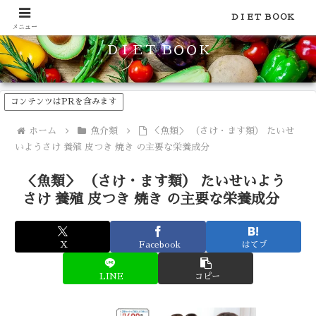
食品のカロリーや糖質などの栄養素がわかる！健康やダイエットに
ＤＩＥＴ ＢＯＯＫ
メニュー
ＤＩＥＴ ＢＯＯＫ
コンテンツはPRを含みます
ホーム
魚介類
＜魚類＞ （さけ・ます類） たいせ
いようさけ 養殖 皮つき 焼き の主要な栄養成分
＜魚類＞ （さけ・ます類） たいせいよう
さけ 養殖 皮つき 焼き の主要な栄養成分
X
Facebook
はてブ
LINE
コピー