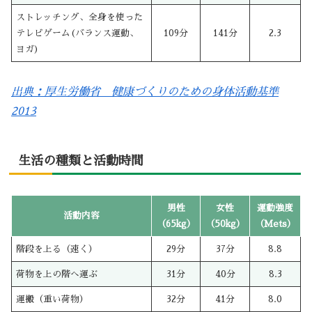
ストレッチング、全身を使った
テレビゲーム(バランス運動、
109分
141分
2.3
ヨガ)
出典：厚生労働省 健康づくりのための身体活動基準
2013
生活の種類と活動時間
男性
女性
運動強度
活動内容
（65kg）
（50kg）
（Mets）
階段を上る（速く）
29分
37分
8.8
荷物を上の階へ運ぶ
31分
40分
8.3
運搬（重い荷物）
32分
41分
8.0