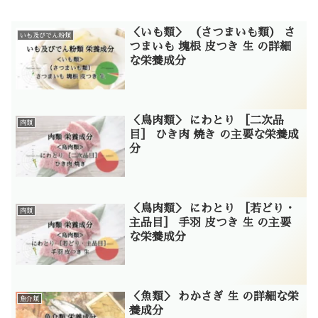
＜いも類＞ （さつまいも類） さ
いも及びでん粉類
つまいも 塊根 皮つき 生 の詳細
な栄養成分
＜鳥肉類＞ にわとり ［二次品
肉類
目］ ひき肉 焼き の主要な栄養成
分
＜鳥肉類＞ にわとり ［若どり・
肉類
主品目］ 手羽 皮つき 生 の主要
な栄養成分
＜魚類＞ わかさぎ 生 の詳細な栄
魚介類
養成分