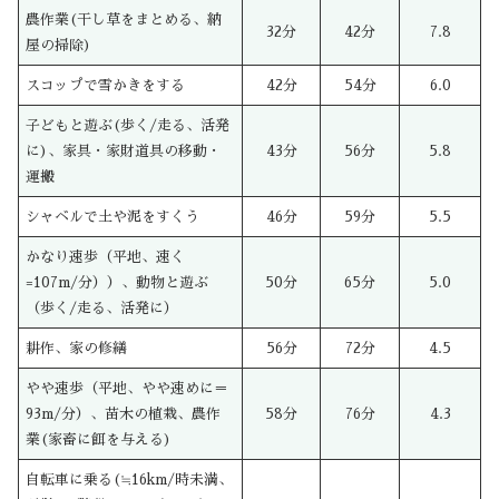
農作業(干し草をまとめる、納
32分
42分
7.8
屋の掃除)
スコップで雪かきをする
42分
54分
6.0
子どもと遊ぶ(歩く/走る、活発
に)、家具・家財道具の移動・
43分
56分
5.8
運搬
シャベルで土や泥をすくう
46分
59分
5.5
かなり速歩（平地、速く
=107m/分））、動物と遊ぶ
50分
65分
5.0
（歩く/走る、活発に）
耕作、家の修繕
56分
72分
4.5
やや速歩（平地、やや速めに＝
93m/分）、苗木の植栽、農作
58分
76分
4.3
業(家畜に餌を与える)
自転車に乗る(≒16km/時未満、