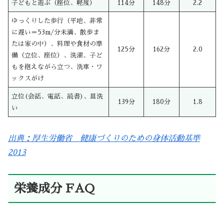
子どもと遊ぶ（座位、軽度）
114分
148分
2.2
ゆっくりした歩行（平地、非常
に遅い＝53m/分未満、散歩ま
たは家の中）、料理や食材の準
125分
162分
2.0
備（立位、座位）、洗濯、子ど
もを抱えながら立つ、洗車・ワ
ックスがけ
立位(会話、電話、読書)、皿洗
139分
180分
1.8
い
出典：厚生労働省 健康づくりのための身体活動基準
2013
栄養成分 FAQ