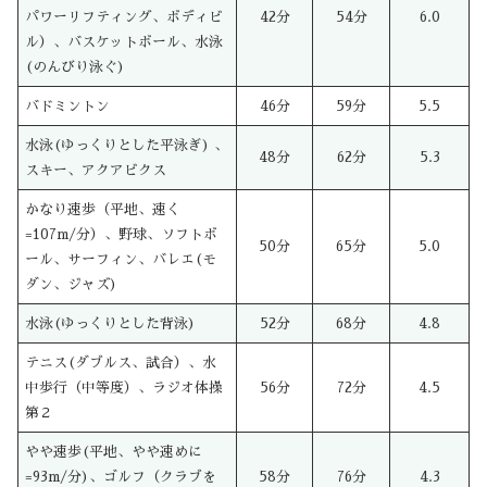
パワーリフティング、ボディビ
42分
54分
6.0
ル）、バスケットボール、水泳
(のんびり泳ぐ)
バドミントン
46分
59分
5.5
水泳(ゆっくりとした平泳ぎ) 、
48分
62分
5.3
スキー、アクアビクス
かなり速歩（平地、速く
=107m/分）、野球、ソフトボ
50分
65分
5.0
ール、サーフィン、バレエ(モ
ダン、ジャズ)
水泳(ゆっくりとした背泳)
52分
68分
4.8
テニス(ダブルス、試合）、水
中歩行（中等度）、ラジオ体操
56分
72分
4.5
第２
やや速歩(平地、やや速めに
=93m/分)、ゴルフ（クラブを
58分
76分
4.3