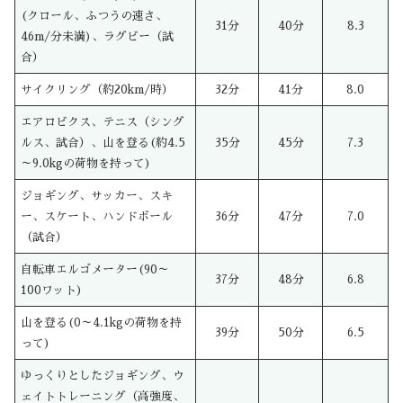
(クロール、ふつうの速さ、
31分
40分
8.3
46m/分未満)、ラグビー（試
合）
サイクリング（約20km/時）
32分
41分
8.0
エアロビクス、テニス（シング
ルス、試合）、山を登る(約4.5
35分
45分
7.3
～9.0kgの荷物を持って)
ジョギング、サッカー、スキ
ー、スケート、ハンドボール
36分
47分
7.0
（試合）
自転車エルゴメーター(90～
37分
48分
6.8
100ワット)
山を登る(0～4.1kgの荷物を持
39分
50分
6.5
って)
ゆっくりとしたジョギング、ウ
ェイトトレーニング（高強度、