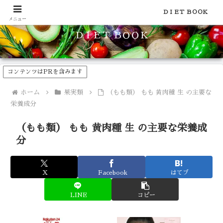
食品のカロリーや糖質などの栄養素がわかる！健康やダイエットに
ＤＩＥＴ ＢＯＯＫ
メニュー
ＤＩＥＴ ＢＯＯＫ
コンテンツはPRを含みます
ホーム
果実類
（もも類） もも 黄肉種 生 の主要な
栄養成分
（もも類） もも 黄肉種 生 の主要な栄養成
分
X
Facebook
はてブ
LINE
コピー