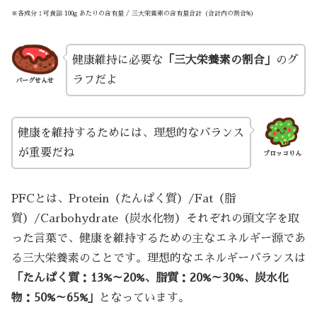
※各成分：可食部 100g あたりの含有量 / 三大栄養素の含有量合計（合計内の割合%）
健康維持に必要な
「三大栄養素の割合」
のグ
ラフだよ
バーグせんせ
健康を維持するためには、理想的なバランス
が重要だね
ブロッコりん
PFCとは、Protein（たんぱく質）/Fat（脂
質）/Carbohydrate（炭水化物）それぞれの頭文字を取
った言葉で、健康を維持するための主なエネルギー源であ
る三大栄養素のことです。理想的なエネルギーバランスは
「たんぱく質：13%～20%、脂質：20%～30%、炭水化
物：50%～65%」
となっています。