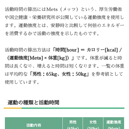
活動時間の算出にはMets（メッツ）という、厚生労働省
や国立健康・栄養研究所が公開している運動強度を使用し
ます。運動強度とは、安静時と比較して何倍のエネルギー
を消費するかで活動の強度を示したものです。
活動時間の算出方法は
「時間[hour] ＝ カロリー[kcal] /
（運動強度[Mets] × 体重[kg]）」
です。体重が減ると時
間は長くなり、増えると時間は短くなります。一覧の体重
は平均的な
「男性：65kg、女性：50kg」
を参考値として
使用しています。
運動の種類と活動時間
男性
女性
運動強度
活動内容
（65kg）
（50kg）
（Mets）