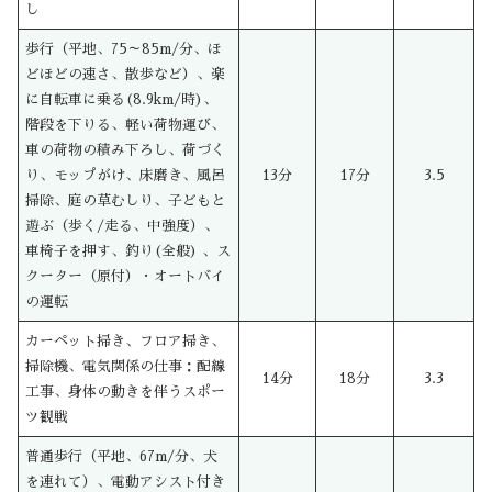
し
歩行（平地、75～85m/分、ほ
どほどの速さ、散歩など）、楽
に自転車に乗る(8.9km/時)、
階段を下りる、軽い荷物運び、
車の荷物の積み下ろし、荷づく
り、モップがけ、床磨き、風呂
13分
17分
3.5
掃除、庭の草むしり、子どもと
遊ぶ（歩く/走る、中強度）、
車椅子を押す、釣り(全般) 、ス
クーター（原付）・オートバイ
の運転
カーペット掃き、フロア掃き、
掃除機、電気関係の仕事：配線
14分
18分
3.3
工事、身体の動きを伴うスポー
ツ観戦
普通歩行（平地、67m/分、犬
を連れて）、電動アシスト付き