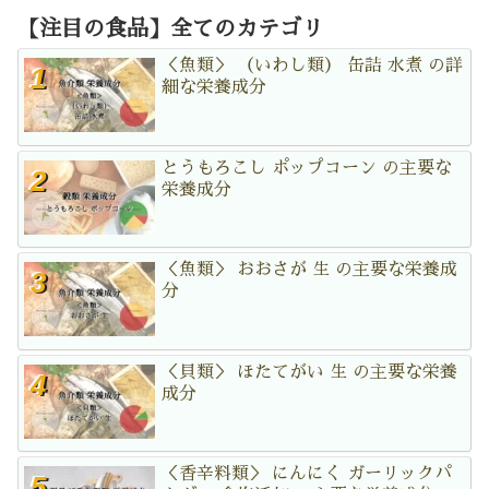
【注目の食品】全てのカテゴリ
＜魚類＞ （いわし類） 缶詰 水煮 の詳
細な栄養成分
とうもろこし ポップコーン の主要な
栄養成分
＜魚類＞ おおさが 生 の主要な栄養成
分
＜貝類＞ ほたてがい 生 の主要な栄養
成分
＜香辛料類＞ にんにく ガーリックパ