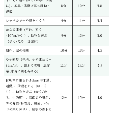
子どもと遊ぶ(歩く/走る、活発
に)、家具・家財道具の移動・
8分
10分
5.8
運搬
シャベルで土や泥をすくう
9分
11分
5.5
かなり速歩（平地、速く
=107m/分））、動物と遊ぶ
9分
12分
5.0
（歩く/走る、活発に）
耕作、家の修繕
10分
13分
4.5
やや速歩（平地、やや速めに＝
93m/分）、苗木の植栽、農作
11分
14分
4.3
業(家畜に餌を与える)
自転車に乗る(≒16km/時未満、
通勤)、階段を上る（ゆっく
り）、動物と遊ぶ（歩く/走
る、中強度）、高齢者や障がい
12分
15分
4.0
者の介護(身支度、風呂、ベッ
ドの乗り降り）、屋根の雪下ろ