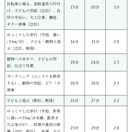
自転車に乗る、家財道具の片付
15分
20分
3.0
け、子どもの世話（立位）、台
所の手伝い、大工仕事、梱包、
ギター演奏（立位）
ゆっくりした歩行（平地、遅い
=53m/分）、子ども・動物と遊
16分
21分
2.8
ぶ（立位、軽度）
植物への水やり、子どもの世
18分
24分
2.5
話、仕立て作業
ガーデニング（コンテナを使用
する）、動物の世話、ピアノの
20分
26分
2.3
演奏
子どもと遊ぶ（座位、軽度）
21分
27分
2.2
ゆっくりした歩行（平地、非常
に遅い＝53m/分未満、散歩ま
たは家の中）、料理や食材の準
23分
29分
2.0
備（立位、座位）、洗濯、子ど