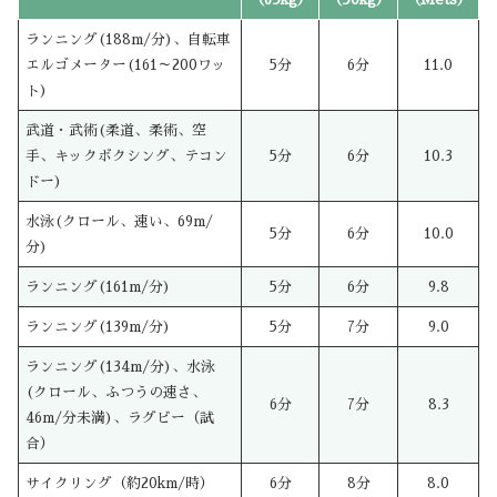
ランニング(188m/分)、自転車
エルゴメーター(161～200ワッ
5分
6分
11.0
ト)
武道・武術(柔道、柔術、空
手、キックボクシング、テコン
5分
6分
10.3
ドー)
水泳(クロール、速い、69m/
5分
6分
10.0
分)
ランニング(161m/分)
5分
6分
9.8
ランニング(139m/分)
5分
7分
9.0
ランニング(134m/分)、水泳
(クロール、ふつうの速さ、
6分
7分
8.3
46m/分未満)、ラグビー（試
合）
サイクリング（約20km/時）
6分
8分
8.0