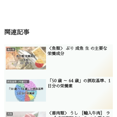
関連記事
＜魚類＞ ぶり 成魚 生 の主要な
魚介類
栄養成分
「50 歳 ～ 64 歳」の摂取基準、1
摂取基準（年齢別）
日分の栄養素
＜畜肉類＞ うし ［輸入牛肉］ ラ
肉類