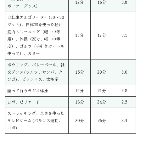
12分
16分
3.8
ポーツ・ダンス）
自転車エルゴメーター(30～50
ワット)、自体重を使った軽い
筋力トレーニング（軽・中等
13分
17分
3.5
度）、体操（家で、軽・中等
度）、ゴルフ（手引きカートを
使って）、カヌー
ボウリング、バレーボール、社
交ダンス(ワルツ、サンバ、タ
15分
20分
3.0
ンゴ)、ピラティス、太極拳
座って行うラジオ体操
16分
21分
2.8
ヨガ、ビリヤード
18分
24分
2.5
ストレッチング、全身を使った
テレビゲーム(バランス運動、
20分
26分
2.3
ヨガ)