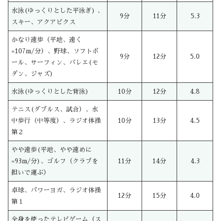
水泳(ゆっくりとした平泳ぎ) 、
9分
11分
5.3
スキー、アクアビクス
かなり速歩（平地、速く
=107m/分）、野球、ソフトボ
9分
12分
5.0
ール、サーフィン、バレエ(モ
ダン、ジャズ)
水泳(ゆっくりとした背泳)
10分
12分
4.8
テニス(ダブルス、試合）、水
中歩行（中等度）、ラジオ体操
10分
13分
4.5
第２
やや速歩(平地、やや速めに
=93m/分)、ゴルフ（クラブを
11分
14分
4.3
担いで運ぶ）
卓球、パワーヨガ、ラジオ体操
12分
15分
4.0
第１
全身を使ったテレビゲーム（ス