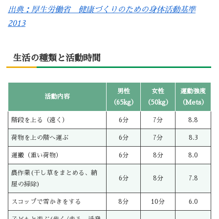
出典：厚生労働省 健康づくりのための身体活動基準
2013
生活の種類と活動時間
男性
女性
運動強度
活動内容
（65kg）
（50kg）
（Mets）
階段を上る（速く）
6分
7分
8.8
荷物を上の階へ運ぶ
6分
7分
8.3
運搬（重い荷物）
6分
8分
8.0
農作業(干し草をまとめる、納
6分
8分
7.8
屋の掃除)
スコップで雪かきをする
8分
10分
6.0