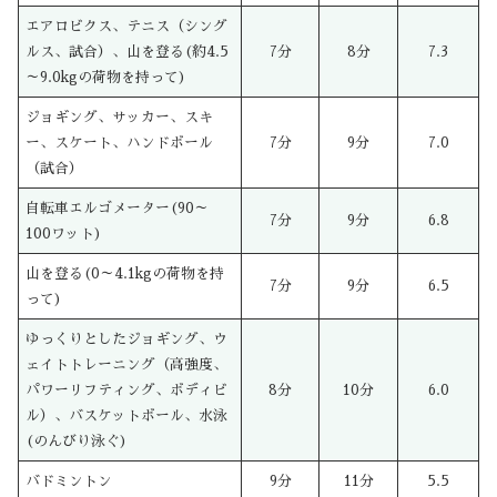
エアロビクス、テニス（シング
ルス、試合）、山を登る(約4.5
7分
8分
7.3
～9.0kgの荷物を持って)
ジョギング、サッカー、スキ
ー、スケート、ハンドボール
7分
9分
7.0
（試合）
自転車エルゴメーター(90～
7分
9分
6.8
100ワット)
山を登る(0～4.1kgの荷物を持
7分
9分
6.5
って)
ゆっくりとしたジョギング、ウ
ェイトトレーニング（高強度、
パワーリフティング、ボディビ
8分
10分
6.0
ル）、バスケットボール、水泳
(のんびり泳ぐ)
バドミントン
9分
11分
5.5