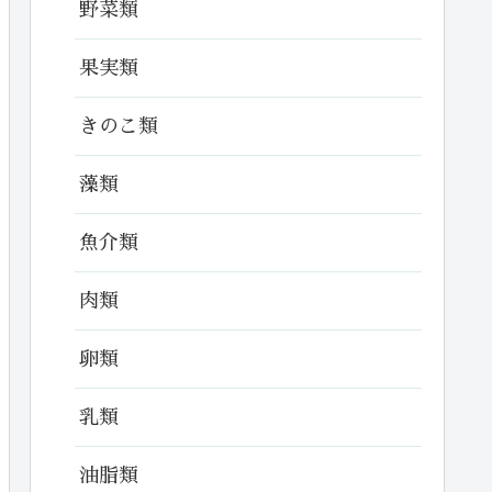
野菜類
果実類
きのこ類
藻類
魚介類
肉類
卵類
乳類
油脂類