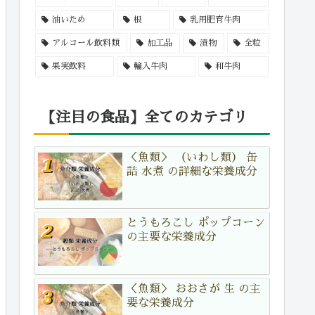
油いため
根
乳用肥育牛肉
アルコール飲料類
加工品
漬物
全粒
果実飲料
輸入牛肉
和牛肉
【注目の食品】全てのカテゴリ
＜魚類＞ （いわし類） 缶
詰 水煮 の詳細な栄養成分
とうもろこし ポップコーン
の主要な栄養成分
＜魚類＞ おおさが 生 の主
要な栄養成分