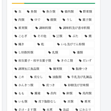
生
魚類
魚介類
畜肉類
野菜類
肉類
ゆで
穀類
うし
菓子類
果実類
調味料類
調味料及び香辛料類
こむぎ
その他
豆類
ぶた
葉
焼き
乾
いも及びでん粉類
し好飲料類
乳類
藻類
和生菓子・和半生菓子類
きのこ類
だいず
調理加工食品類
種実類
脂身つき
こめ
皮なし
油脂類
牛乳及び乳製品
かんきつ類
皮つき
砂糖及び甘味類
もも
養殖
赤肉
卵類
鳥肉類
いも類
皮下脂肪なし
貝類
果実
さけ・ます類
水煮
缶詰
にわとり