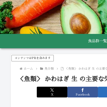
食品群一覧
コンテンツはPRを含みます
ホーム
魚介類
＜魚類＞ かわはぎ 生 の主要
＜魚類＞ かわはぎ 生 の主要な
X
Facebook