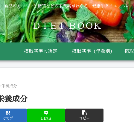
食品のカロリーや糖質などの栄養素がわかる！健康やダイエットに
ＤＩＥＴ ＢＯＯＫ
摂取基準の選定
摂取基準（年齢別）
摂取
な栄養成分
栄養成分
はてブ
LINE
コピー