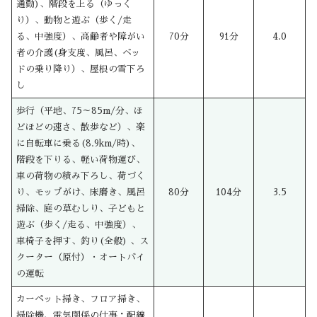
通勤)、階段を上る（ゆっく
り）、動物と遊ぶ（歩く/走
る、中強度）、高齢者や障がい
70分
91分
4.0
者の介護(身支度、風呂、ベッ
ドの乗り降り）、屋根の雪下ろ
し
歩行（平地、75～85m/分、ほ
どほどの速さ、散歩など）、楽
に自転車に乗る(8.9km/時)、
階段を下りる、軽い荷物運び、
車の荷物の積み下ろし、荷づく
り、モップがけ、床磨き、風呂
80分
104分
3.5
掃除、庭の草むしり、子どもと
遊ぶ（歩く/走る、中強度）、
車椅子を押す、釣り(全般) 、ス
クーター（原付）・オートバイ
の運転
カーペット掃き、フロア掃き、
掃除機、電気関係の仕事：配線