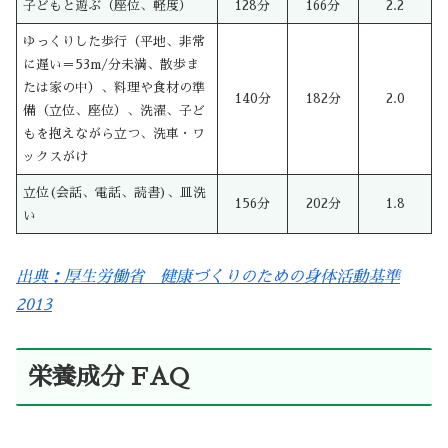
子どもと遊ぶ（座位、軽度）
128分
166分
2.2
ゆっくりした歩行（平地、非常
に遅い＝53m/分未満、散歩ま
たは家の中）、料理や食材の準
140分
182分
2.0
備（立位、座位）、洗濯、子ど
もを抱えながら立つ、洗車・ワ
ックスがけ
立位(会話、電話、読書)、皿洗
156分
202分
1.8
い
出典：厚生労働省 健康づくりのための身体活動基準
2013
栄養成分 FAQ