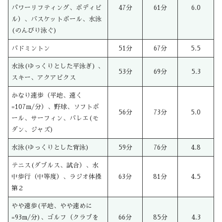
パワーリフティング、ボディビ
47分
61分
6.0
ル）、バスケットボール、水泳
(のんびり泳ぐ)
バドミントン
51分
67分
5.5
水泳(ゆっくりとした平泳ぎ) 、
53分
69分
5.3
スキー、アクアビクス
かなり速歩（平地、速く
=107m/分）、野球、ソフトボ
56分
73分
5.0
ール、サーフィン、バレエ(モ
ダン、ジャズ)
水泳(ゆっくりとした背泳)
59分
76分
4.8
テニス(ダブルス、試合）、水
中歩行（中等度）、ラジオ体操
63分
81分
4.5
第２
やや速歩(平地、やや速めに
=93m/分)、ゴルフ（クラブを
66分
85分
4.3