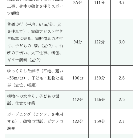
85分
111分
3.3
工事、身体の動きを伴うスポー
ツ観戦
普通歩行（平地、67m/分、犬
を連れて）、電動アシスト付き
自転車に乗る、家財道具の片付
94分
122分
3.0
け、子どもの世話（立位）、台
所の手伝い、大工仕事、梱包、
ギター演奏（立位）
ゆっくりした歩行（平地、遅い
=53m/分）、子ども・動物と遊
100分
130分
2.8
ぶ（立位、軽度）
植物への水やり、子どもの世
112分
146分
2.5
話、仕立て作業
ガーデニング（コンテナを使用
する）、動物の世話、ピアノの
122分
159分
2.3
演奏