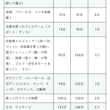
担いで運ぶ）
卓球、パワーヨガ、ラジオ体操
70分
91分
4.0
第１
全身を使ったテレビゲーム（ス
74分
96分
3.8
ポーツ・ダンス）
自転車エルゴメーター(30～50
ワット)、自体重を使った軽い
筋力トレーニング（軽・中等
80分
104分
3.5
度）、体操（家で、軽・中等
度）、ゴルフ（手引きカートを
使って）、カヌー
ボウリング、バレーボール、社
交ダンス(ワルツ、サンバ、タ
94分
122分
3.0
ンゴ)、ピラティス、太極拳
座って行うラジオ体操
100分
130分
2.8
ヨガ、ビリヤード
112分
146分
2.5