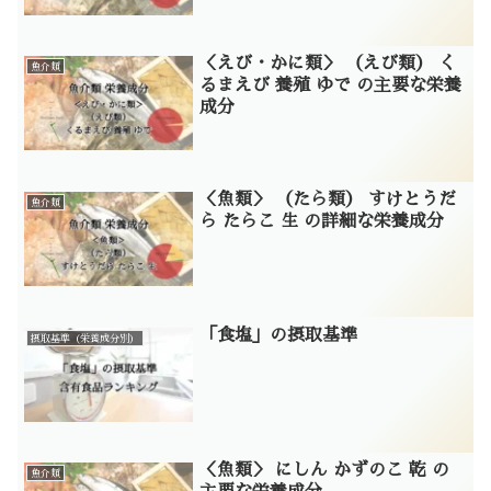
＜えび・かに類＞ （えび類） く
魚介類
るまえび 養殖 ゆで の主要な栄養
成分
＜魚類＞ （たら類） すけとうだ
魚介類
ら たらこ 生 の詳細な栄養成分
「食塩」の摂取基準
摂取基準（栄養成分別）
＜魚類＞ にしん かずのこ 乾 の
魚介類