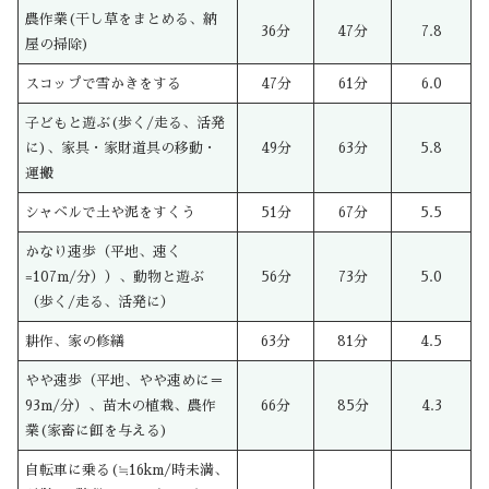
農作業(干し草をまとめる、納
36分
47分
7.8
屋の掃除)
スコップで雪かきをする
47分
61分
6.0
子どもと遊ぶ(歩く/走る、活発
に)、家具・家財道具の移動・
49分
63分
5.8
運搬
シャベルで土や泥をすくう
51分
67分
5.5
かなり速歩（平地、速く
=107m/分））、動物と遊ぶ
56分
73分
5.0
（歩く/走る、活発に）
耕作、家の修繕
63分
81分
4.5
やや速歩（平地、やや速めに＝
93m/分）、苗木の植栽、農作
66分
85分
4.3
業(家畜に餌を与える)
自転車に乗る(≒16km/時未満、