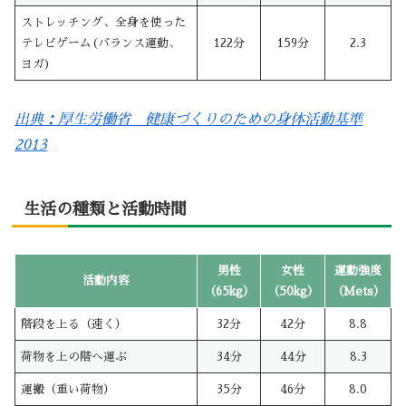
ストレッチング、全身を使った
テレビゲーム(バランス運動、
122分
159分
2.3
ヨガ)
出典：厚生労働省 健康づくりのための身体活動基準
2013
生活の種類と活動時間
男性
女性
運動強度
活動内容
（65kg）
（50kg）
（Mets）
階段を上る（速く）
32分
42分
8.8
荷物を上の階へ運ぶ
34分
44分
8.3
運搬（重い荷物）
35分
46分
8.0