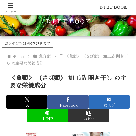
食品のカロリーや糖質などの栄養素がわかる！健康やダイエットに
ＤＩＥＴ ＢＯＯＫ
メニュー
ＤＩＥＴ ＢＯＯＫ
コンテンツはPRを含みます
ホーム
魚介類
＜魚類＞ （さば類） 加工品 開き干
し の主要な栄養成分
＜魚類＞ （さば類） 加工品 開き干し の主
要な栄養成分
X
Facebook
はてブ
LINE
コピー