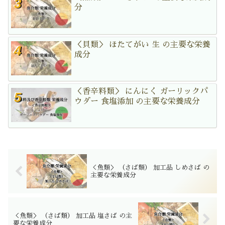
分
＜貝類＞ ほたてがい 生 の主要な栄養
成分
＜香辛料類＞ にんにく ガーリックパ
ウダー 食塩添加 の主要な栄養成分
＜魚類＞ （さば類） 加工品 しめさば の
主要な栄養成分
＜魚類＞ （さば類） 加工品 塩さば の主
要な栄養成分