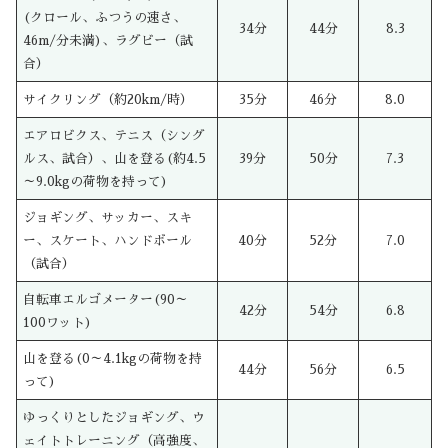
(クロール、ふつうの速さ、
34分
44分
8.3
46m/分未満)、ラグビー（試
合）
サイクリング（約20km/時）
35分
46分
8.0
エアロビクス、テニス（シング
ルス、試合）、山を登る(約4.5
39分
50分
7.3
～9.0kgの荷物を持って)
ジョギング、サッカー、スキ
ー、スケート、ハンドボール
40分
52分
7.0
（試合）
自転車エルゴメーター(90～
42分
54分
6.8
100ワット)
山を登る(0～4.1kgの荷物を持
44分
56分
6.5
って)
ゆっくりとしたジョギング、ウ
ェイトトレーニング（高強度、