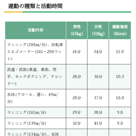
運動の種類と活動時間
男性
女性
運動強度
活動内容
（65kg）
（50kg）
（Mets）
ランニング(188m/分)、自転車
エルゴメーター(161～200ワッ
26分
34分
11.0
ト)
武道・武術(柔道、柔術、空
手、キックボクシング、テコン
28分
36分
10.3
ドー)
水泳(クロール、速い、69m/
28分
37分
10.0
分)
ランニング(161m/分)
29分
38分
9.8
ランニング(139m/分)
32分
41分
9.0
ランニング(134m/分)、水泳