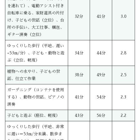
を連れて）、電動アシスト付き
自転車に乗る、家財道具の片付
32分
41分
3.0
け、子どもの世話（立位）、台
所の手伝い、大工仕事、梱包、
ギター演奏（立位）
ゆっくりした歩行（平地、遅い
=53m/分）、子ども・動物と遊
34分
44分
2.8
ぶ（立位、軽度）
植物への水やり、子どもの世
38分
49分
2.5
話、仕立て作業
ガーデニング（コンテナを使用
する）、動物の世話、ピアノの
41分
54分
2.3
演奏
子どもと遊ぶ（座位、軽度）
43分
56分
2.2
ゆっくりした歩行（平地、非常
に遅い＝53m/分未満、散歩ま