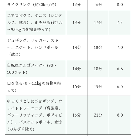
サイクリング（約20km/時）
12分
16分
8.0
エアロビクス、テニス（シング
ルス、試合）、山を登る(約4.5
13分
17分
7.3
～9.0kgの荷物を持って)
ジョギング、サッカー、スキ
ー、スケート、ハンドボール
14分
18分
7.0
（試合）
自転車エルゴメーター(90～
14分
18分
6.8
100ワット)
山を登る(0～4.1kgの荷物を持
15分
19分
6.5
って)
ゆっくりとしたジョギング、ウ
ェイトトレーニング（高強度、
パワーリフティング、ボディビ
16分
21分
6.0
ル）、バスケットボール、水泳
(のんびり泳ぐ)