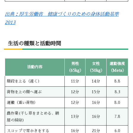
出典：厚生労働省 健康づくりのための身体活動基準
2013
生活の種類と活動時間
男性
女性
運動強度
活動内容
（65kg）
（50kg）
（Mets）
階段を上る（速く）
11分
14分
8.8
荷物を上の階へ運ぶ
12分
15分
8.3
運搬（重い荷物）
12分
16分
8.0
農作業(干し草をまとめる、納
13分
16分
7.8
屋の掃除)
スコップで雪かきをする
16分
21分
6.0