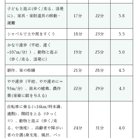
子どもと遊ぶ(歩く/走る、活発
に)、家具・家財道具の移動・
17分
22分
5.8
運搬
シャベルで土や泥をすくう
18分
23分
5.5
かなり速歩（平地、速く
=107m/分））、動物と遊ぶ
19分
25分
5.0
（歩く/走る、活発に）
耕作、家の修繕
21分
28分
4.5
やや速歩（平地、やや速めに＝
93m/分）、苗木の植栽、農作
22分
29分
4.3
業(家畜に餌を与える)
自転車に乗る(≒16km/時未満、
通勤)、階段を上る（ゆっく
り）、動物と遊ぶ（歩く/走
る、中強度）、高齢者や障がい
24分
31分
4.0
者の介護(身支度、風呂、ベッ