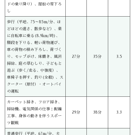
ドの乗り降り）、屋根の雪下ろ
し
歩行（平地、75～85m/分、ほ
どほどの速さ、散歩など）、楽
に自転車に乗る(8.9km/時)、
階段を下りる、軽い荷物運び、
車の荷物の積み下ろし、荷づく
り、モップがけ、床磨き、風呂
27分
35分
3.5
掃除、庭の草むしり、子どもと
遊ぶ（歩く/走る、中強度）、
車椅子を押す、釣り(全般) 、ス
クーター（原付）・オートバイ
の運転
カーペット掃き、フロア掃き、
掃除機、電気関係の仕事：配線
29分
38分
3.3
工事、身体の動きを伴うスポー
ツ観戦
普通歩行（平地、67m/分、犬