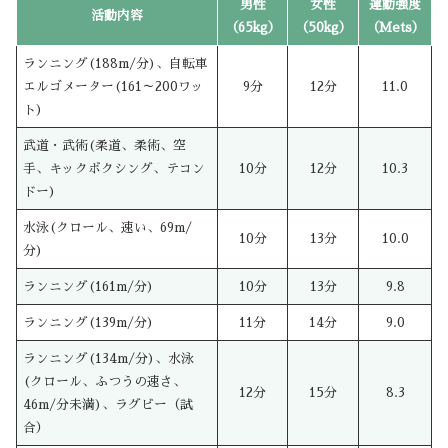
男性
女性
運動強度
活動内容
（65kg）
（50kg）
（Mets）
ランニング(188m/分)、自転車
エルゴメーター(161～200ワッ
9分
12分
11.0
ト)
武道・武術(柔道、柔術、空
手、キックボクシング、テコン
10分
12分
10.3
ドー)
水泳(クロール、速い、69m/
10分
13分
10.0
分)
ランニング(161m/分)
10分
13分
9.8
ランニング(139m/分)
11分
14分
9.0
ランニング(134m/分)、水泳
(クロール、ふつうの速さ、
12分
15分
8.3
46m/分未満)、ラグビー（試
合）