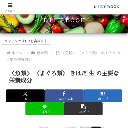
食品のカロリーや糖質などの栄養素がわかる！健康やダイエットに
ＤＩＥＴ ＢＯＯＫ
メニュー
ＤＩＥＴ ＢＯＯＫ
コンテンツはPRを含みます
ホーム
魚介類
＜魚類＞ （まぐろ類） きはだ 生 の
主要な栄養成分
＜魚類＞ （まぐろ類） きはだ 生 の主要な
栄養成分
X
Facebook
はてブ
LINE
コピー