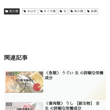
魚介類
きはだ
まぐろ類
生
魚介類
魚類
関連記事
＜魚類＞ うぐい 生 の詳細な栄養
魚介類
成分
＜畜肉類＞ うし ［副生物］ 舌
肉類
生 の詳細な栄養成分