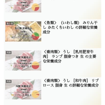
＜魚類＞ （いわし類） みりん干
魚介類
し かたくちいわし の詳細な栄養
成分
＜畜肉類＞ うし ［乳用肥育牛
肉類
肉］ ランプ 脂身つき 生 の主要
な栄養成分
＜畜肉類＞ うし ［和牛肉］ リブ
肉類
ロース 脂身 生 の詳細な栄養成分