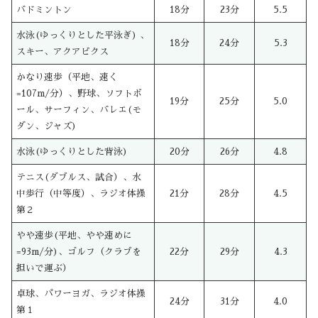
バドミントン
18分
23分
5.5
水泳(ゆっくりとした平泳ぎ) 、
18分
24分
5.3
スキー、アクアビクス
かなり速歩（平地、速く
=107m/分）、野球、ソフトボ
19分
25分
5.0
ール、サーフィン、バレエ(モ
ダン、ジャズ)
水泳(ゆっくりとした背泳)
20分
26分
4.8
テニス(ダブルス、試合）、水
中歩行（中等度）、ラジオ体操
21分
28分
4.5
第２
やや速歩(平地、やや速めに
=93m/分)、ゴルフ（クラブを
22分
29分
4.3
担いで運ぶ）
卓球、パワーヨガ、ラジオ体操
24分
31分
4.0
第１