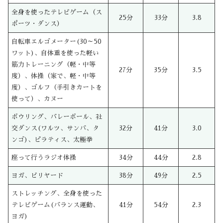
全身を使ったテレビゲーム（ス
25分
33分
3.8
ポーツ・ダンス）
自転車エルゴメーター(30～50
ワット)、自体重を使った軽い
筋力トレーニング（軽・中等
27分
35分
3.5
度）、体操（家で、軽・中等
度）、ゴルフ（手引きカートを
使って）、カヌー
ボウリング、バレーボール、社
交ダンス(ワルツ、サンバ、タ
32分
41分
3.0
ンゴ)、ピラティス、太極拳
座って行うラジオ体操
34分
44分
2.8
ヨガ、ビリヤード
38分
49分
2.5
ストレッチング、全身を使った
テレビゲーム(バランス運動、
41分
54分
2.3
ヨガ)