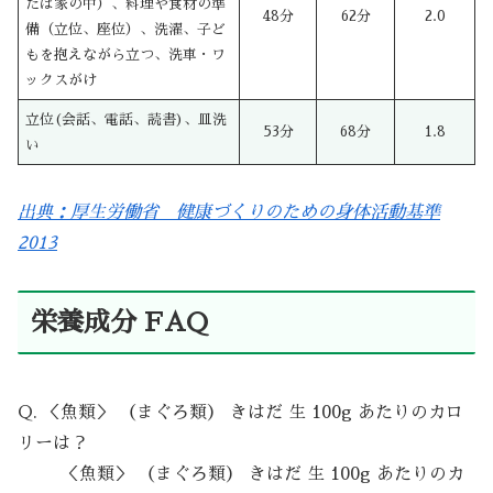
たは家の中）、料理や食材の準
48分
62分
2.0
備（立位、座位）、洗濯、子ど
もを抱えながら立つ、洗車・ワ
ックスがけ
立位(会話、電話、読書)、皿洗
53分
68分
1.8
い
出典：厚生労働省 健康づくりのための身体活動基準
2013
栄養成分 FAQ
Q. ＜魚類＞ （まぐろ類） きはだ 生 100g あたりのカロ
リーは？
＜魚類＞ （まぐろ類） きはだ 生 100g あたりのカ