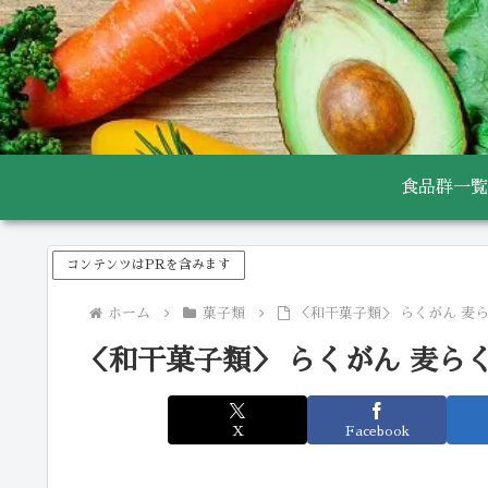
食品群一覧
コンテンツはPRを含みます
ホーム
菓子類
＜和干菓子類＞ らくがん 麦
＜和干菓子類＞ らくがん 麦ら
X
Facebook