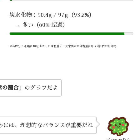
炭水化物：90.4g / 97g（93.2%）
→ 多い（60% 超過）
※各成分：可食部 100g あたりの含有量 / 三大栄養素の含有量合計（合計内の割合%）
素の割合」
のグラフだよ
めには、理想的なバランスが重要だね