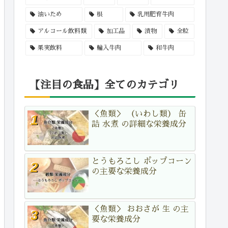
油いため
根
乳用肥育牛肉
アルコール飲料類
加工品
漬物
全粒
果実飲料
輸入牛肉
和牛肉
【注目の食品】全てのカテゴリ
＜魚類＞ （いわし類） 缶
詰 水煮 の詳細な栄養成分
とうもろこし ポップコーン
の主要な栄養成分
＜魚類＞ おおさが 生 の主
要な栄養成分