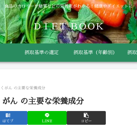
食品のカロリーや糖質などの栄養素がわかる！健康やダイエットに
ＤＩＥＴ ＢＯＯＫ
摂取基準の選定
摂取基準（年齢別）
摂取
らくがん の主要な栄養成分
くがん の主要な栄養成分
はてブ
LINE
コピー