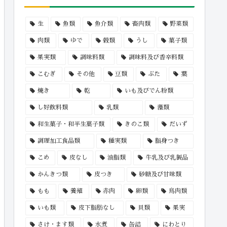
生
魚類
魚介類
畜肉類
野菜類
肉類
ゆで
穀類
うし
菓子類
果実類
調味料類
調味料及び香辛料類
こむぎ
その他
豆類
ぶた
葉
焼き
乾
いも及びでん粉類
し好飲料類
乳類
藻類
和生菓子・和半生菓子類
きのこ類
だいず
調理加工食品類
種実類
脂身つき
こめ
皮なし
油脂類
牛乳及び乳製品
かんきつ類
皮つき
砂糖及び甘味類
もも
養殖
赤肉
卵類
鳥肉類
いも類
皮下脂肪なし
貝類
果実
さけ・ます類
水煮
缶詰
にわとり