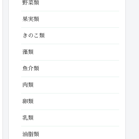
野菜類
果実類
きのこ類
藻類
魚介類
肉類
卵類
乳類
油脂類