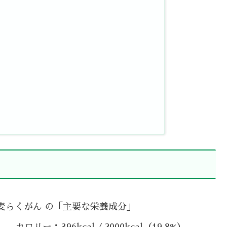
 麦らくがん の「主要な栄養成分」
カロリー：396kcal / 2000kcal（19.8%）