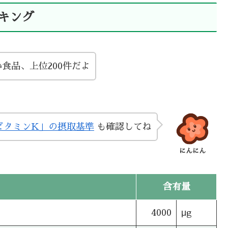
キング
食品、上位200件だよ
ビタミンK」の摂取基準
も確認してね
にんにん
含有量
4000
μg