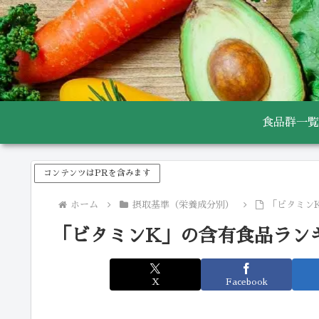
食品群一覧
コンテンツはPRを含みます
ホーム
摂取基準（栄養成分別）
「ビタミン
「ビタミンK」の含有食品ラン
X
Facebook