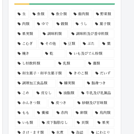
生
魚類
魚介類
畜肉類
野菜類
肉類
ゆで
穀類
うし
菓子類
果実類
調味料類
調味料及び香辛料類
こむぎ
その他
豆類
ぶた
葉
焼き
乾
いも及びでん粉類
し好飲料類
乳類
藻類
和生菓子・和半生菓子類
きのこ類
だいず
調理加工食品類
種実類
脂身つき
こめ
皮なし
油脂類
牛乳及び乳製品
かんきつ類
皮つき
砂糖及び甘味類
もも
養殖
赤肉
卵類
鳥肉類
いも類
皮下脂肪なし
貝類
果実
さけ・ます類
水煮
缶詰
にわとり