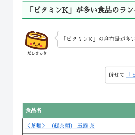
「ビタミンK」が多い食品のラン
「ビタミンK」の含有量が多い
だしまっき
併せて
「
食品名
＜茶類＞ （緑茶類） 玉露 茶