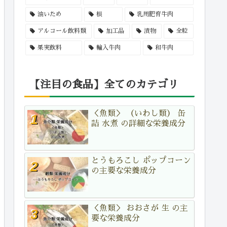
油いため
根
乳用肥育牛肉
アルコール飲料類
加工品
漬物
全粒
果実飲料
輸入牛肉
和牛肉
【注目の食品】全てのカテゴリ
＜魚類＞ （いわし類） 缶
詰 水煮 の詳細な栄養成分
とうもろこし ポップコーン
の主要な栄養成分
＜魚類＞ おおさが 生 の主
要な栄養成分