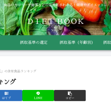
食品のカロリーや糖質などの栄養素がわかる！健康やダイエットに
ＤＩＥＴ ＢＯＯＫ
摂取基準の選定
摂取基準（年齢別）
摂取
K」の含有食品ランキング
キング
はてブ
LINE
コピー