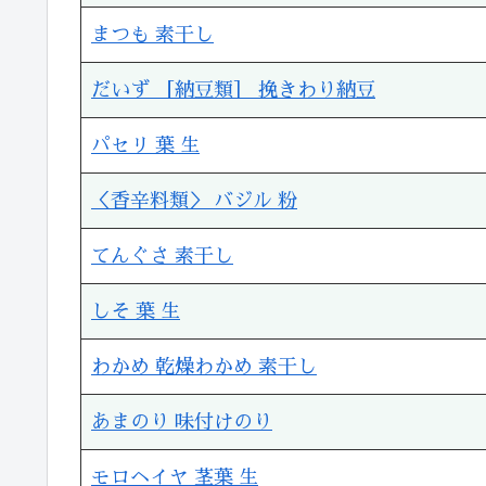
まつも 素干し
だいず ［納豆類］ 挽きわり納豆
パセリ 葉 生
＜香辛料類＞ バジル 粉
てんぐさ 素干し
しそ 葉 生
わかめ 乾燥わかめ 素干し
あまのり 味付けのり
モロヘイヤ 茎葉 生