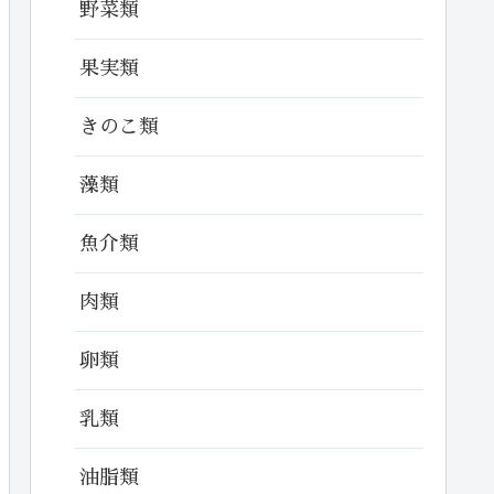
野菜類
果実類
きのこ類
藻類
魚介類
肉類
卵類
乳類
油脂類