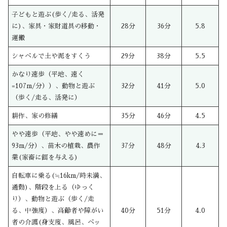
子どもと遊ぶ(歩く/走る、活発
に)、家具・家財道具の移動・
28分
36分
5.8
運搬
シャベルで土や泥をすくう
29分
38分
5.5
かなり速歩（平地、速く
=107m/分））、動物と遊ぶ
32分
41分
5.0
（歩く/走る、活発に）
耕作、家の修繕
35分
46分
4.5
やや速歩（平地、やや速めに＝
93m/分）、苗木の植栽、農作
37分
48分
4.3
業(家畜に餌を与える)
自転車に乗る(≒16km/時未満、
通勤)、階段を上る（ゆっく
り）、動物と遊ぶ（歩く/走
る、中強度）、高齢者や障がい
40分
51分
4.0
者の介護(身支度、風呂、ベッ