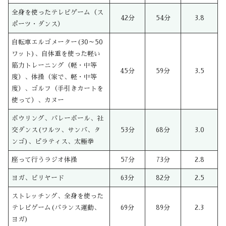
全身を使ったテレビゲーム（ス
42分
54分
3.8
ポーツ・ダンス）
自転車エルゴメーター(30～50
ワット)、自体重を使った軽い
筋力トレーニング（軽・中等
45分
59分
3.5
度）、体操（家で、軽・中等
度）、ゴルフ（手引きカートを
使って）、カヌー
ボウリング、バレーボール、社
交ダンス(ワルツ、サンバ、タ
53分
68分
3.0
ンゴ)、ピラティス、太極拳
座って行うラジオ体操
57分
73分
2.8
ヨガ、ビリヤード
63分
82分
2.5
ストレッチング、全身を使った
テレビゲーム(バランス運動、
69分
89分
2.3
ヨガ)