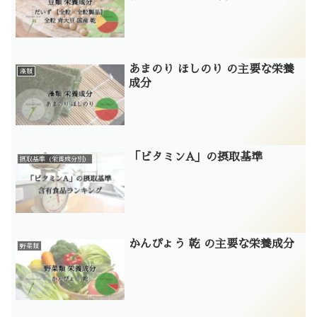
あまのり ほしのり の主要な栄養
藻類
成分
「ビタミンA」の摂取基準
摂取基準（栄養成分別）
かんぴょう 乾 の主要な栄養成分
野菜類