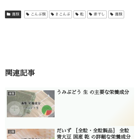
藻類
こんぶ類
まこんぶ
乾
素干し
藻類
関連記事
うみぶどう 生 の主要な栄養成分
藻類
だいず ［全粒・全粒製品］ 全粒
豆類
青大豆 国産 乾 の詳細な栄養成分