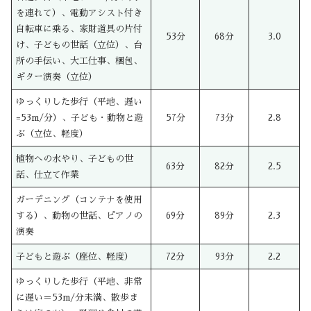
を連れて）、電動アシスト付き
自転車に乗る、家財道具の片付
53分
68分
3.0
け、子どもの世話（立位）、台
所の手伝い、大工仕事、梱包、
ギター演奏（立位）
ゆっくりした歩行（平地、遅い
=53m/分）、子ども・動物と遊
57分
73分
2.8
ぶ（立位、軽度）
植物への水やり、子どもの世
63分
82分
2.5
話、仕立て作業
ガーデニング（コンテナを使用
する）、動物の世話、ピアノの
69分
89分
2.3
演奏
子どもと遊ぶ（座位、軽度）
72分
93分
2.2
ゆっくりした歩行（平地、非常
に遅い＝53m/分未満、散歩ま