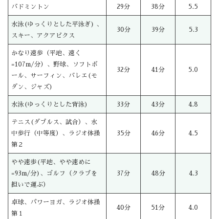
バドミントン
29分
38分
5.5
水泳(ゆっくりとした平泳ぎ) 、
30分
39分
5.3
スキー、アクアビクス
かなり速歩（平地、速く
=107m/分）、野球、ソフトボ
32分
41分
5.0
ール、サーフィン、バレエ(モ
ダン、ジャズ)
水泳(ゆっくりとした背泳)
33分
43分
4.8
テニス(ダブルス、試合）、水
中歩行（中等度）、ラジオ体操
35分
46分
4.5
第２
やや速歩(平地、やや速めに
=93m/分)、ゴルフ（クラブを
37分
48分
4.3
担いで運ぶ）
卓球、パワーヨガ、ラジオ体操
40分
51分
4.0
第１