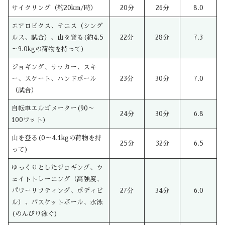
サイクリング（約20km/時）
20分
26分
8.0
エアロビクス、テニス（シング
ルス、試合）、山を登る(約4.5
22分
28分
7.3
～9.0kgの荷物を持って)
ジョギング、サッカー、スキ
ー、スケート、ハンドボール
23分
30分
7.0
（試合）
自転車エルゴメーター(90～
24分
30分
6.8
100ワット)
山を登る(0～4.1kgの荷物を持
25分
32分
6.5
って)
ゆっくりとしたジョギング、ウ
ェイトトレーニング（高強度、
パワーリフティング、ボディビ
27分
34分
6.0
ル）、バスケットボール、水泳
(のんびり泳ぐ)