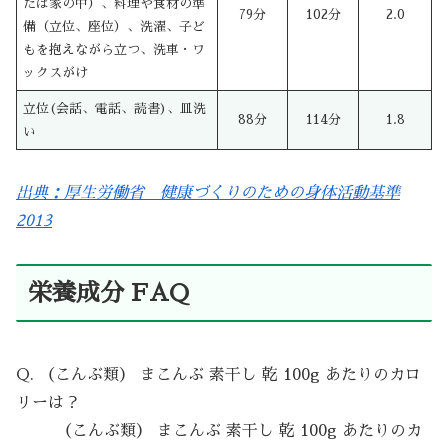
たは家の中）、料理や食材の準
79分
102分
2.0
備（立位、座位）、洗濯、子ど
もを抱えながら立つ、洗車・ワ
ックスがけ
立位(会話、電話、読書)、皿洗
88分
114分
1.8
い
出典：厚生労働省 健康づくりのための身体活動基準
2013
栄養成分 FAQ
Q. （こんぶ類） まこんぶ 素干し 乾 100g あたりのカロ
リーは？
（こんぶ類） まこんぶ 素干し 乾 100g あたりのカ