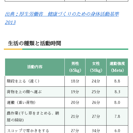
出典：厚生労働省 健康づくりのための身体活動基準
2013
生活の種類と活動時間
男性
女性
運動強度
活動内容
（65kg）
（50kg）
（Mets）
階段を上る（速く）
18分
24分
8.8
荷物を上の階へ運ぶ
19分
25分
8.3
運搬（重い荷物）
20分
26分
8.0
農作業(干し草をまとめる、納
21分
27分
7.8
屋の掃除)
スコップで雪かきをする
27分
34分
6.0