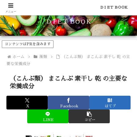
食品のカロリーや糖質などの栄養素がわかる！健康やダイエットに
ＤＩＥＴ ＢＯＯＫ
メニュー
ＤＩＥＴ ＢＯＯＫ
コンテンツはPRを含みます
ホーム
藻類
（こんぶ類） まこんぶ 素干し 乾 の主
要な栄養成分
（こんぶ類） まこんぶ 素干し 乾 の主要な
栄養成分
X
Facebook
はてブ
LINE
コピー