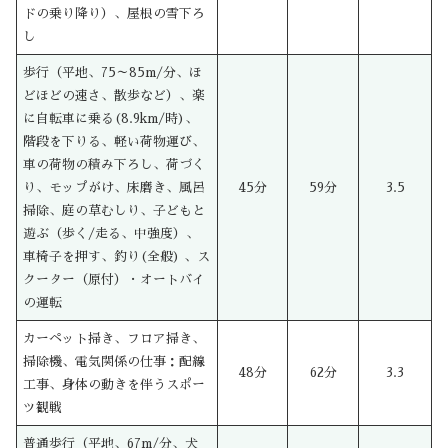
ドの乗り降り）、屋根の雪下ろ
し
歩行（平地、75～85m/分、ほ
どほどの速さ、散歩など）、楽
に自転車に乗る(8.9km/時)、
階段を下りる、軽い荷物運び、
車の荷物の積み下ろし、荷づく
り、モップがけ、床磨き、風呂
45分
59分
3.5
掃除、庭の草むしり、子どもと
遊ぶ（歩く/走る、中強度）、
車椅子を押す、釣り(全般) 、ス
クーター（原付）・オートバイ
の運転
カーペット掃き、フロア掃き、
掃除機、電気関係の仕事：配線
48分
62分
3.3
工事、身体の動きを伴うスポー
ツ観戦
普通歩行（平地、67m/分、犬