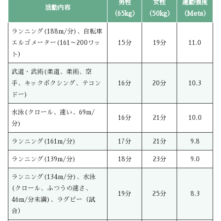
男性
女性
運動強度
活動内容
（65kg）
（50kg）
（Mets）
ランニング(188m/分)、自転車
エルゴメーター(161～200ワッ
15分
19分
11.0
ト)
武道・武術(柔道、柔術、空
手、キックボクシング、テコン
16分
20分
10.3
ドー)
水泳(クロール、速い、69m/
16分
21分
10.0
分)
ランニング(161m/分)
17分
21分
9.8
ランニング(139m/分)
18分
23分
9.0
ランニング(134m/分)、水泳
(クロール、ふつうの速さ、
19分
25分
8.3
46m/分未満)、ラグビー（試
合）