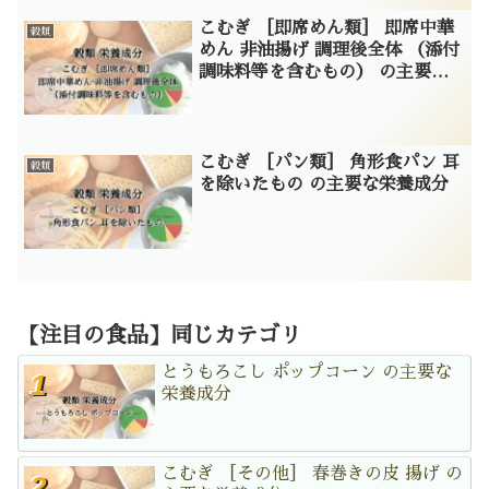
こむぎ ［即席めん類］ 即席中華
穀類
めん 非油揚げ 調理後全体 （添付
調味料等を含むもの） の主要な
栄養成分
こむぎ ［パン類］ 角形食パン 耳
穀類
を除いたもの の主要な栄養成分
【注目の食品】同じカテゴリ
とうもろこし ポップコーン の主要な
栄養成分
こむぎ ［その他］ 春巻きの皮 揚げ の