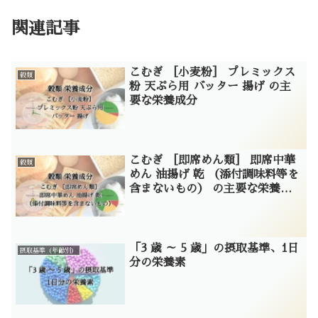
関連記事
こむぎ ［小麦粉］ プレミックス
穀類
粉 天ぷら用 バッター 揚げ の主
要な栄養成分
こむぎ ［即席めん類］ 即席中華
穀類
めん 油揚げ 乾 （添付調味料等を
含まないもの） の主要な栄養成
分
「3 歳 ～ 5 歳」の摂取基準、1日
摂取基準（年齢別）
分の栄養素