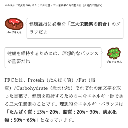
※各成分：可食部 100g あたりの含有量 / 三大栄養素の含有量合計（合計内の割合%）
健康維持に必要な
「三大栄養素の割合」
のグ
ラフだよ
バーグせんせ
健康を維持するためには、理想的なバランス
が重要だね
ブロッコりん
PFCとは、Protein（たんぱく質）/Fat（脂
質）/Carbohydrate（炭水化物）それぞれの頭文字を取
った言葉で、健康を維持するための主なエネルギー源であ
る三大栄養素のことです。理想的なエネルギーバランスは
「たんぱく質：13%～20%、脂質：20%～30%、炭水化
物：50%～65%」
となっています。