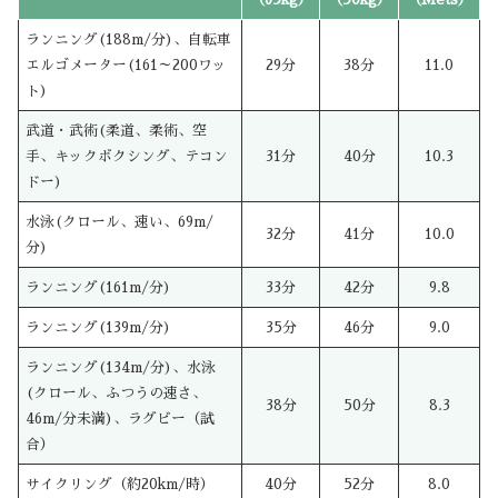
ランニング(188m/分)、自転車
エルゴメーター(161～200ワッ
29分
38分
11.0
ト)
武道・武術(柔道、柔術、空
手、キックボクシング、テコン
31分
40分
10.3
ドー)
水泳(クロール、速い、69m/
32分
41分
10.0
分)
ランニング(161m/分)
33分
42分
9.8
ランニング(139m/分)
35分
46分
9.0
ランニング(134m/分)、水泳
(クロール、ふつうの速さ、
38分
50分
8.3
46m/分未満)、ラグビー（試
合）
サイクリング（約20km/時）
40分
52分
8.0