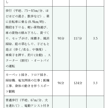
し
歩行（平地、75～85m/分、ほ
どほどの速さ、散歩など）、楽
に自転車に乗る(8.9km/時)、
階段を下りる、軽い荷物運び、
車の荷物の積み下ろし、荷づく
り、モップがけ、床磨き、風呂
90分
117分
3.5
掃除、庭の草むしり、子どもと
遊ぶ（歩く/走る、中強度）、
車椅子を押す、釣り(全般) 、ス
クーター（原付）・オートバイ
の運転
カーペット掃き、フロア掃き、
掃除機、電気関係の仕事：配線
96分
124分
3.3
工事、身体の動きを伴うスポー
ツ観戦
普通歩行（平地、67m/分、犬
を連れて）、電動アシスト付き