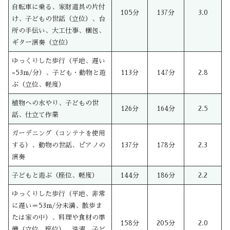
自転車に乗る、家財道具の片付
105分
137分
3.0
け、子どもの世話（立位）、台
所の手伝い、大工仕事、梱包、
ギター演奏（立位）
ゆっくりした歩行（平地、遅い
=53m/分）、子ども・動物と遊
113分
147分
2.8
ぶ（立位、軽度）
植物への水やり、子どもの世
126分
164分
2.5
話、仕立て作業
ガーデニング（コンテナを使用
する）、動物の世話、ピアノの
137分
178分
2.3
演奏
子どもと遊ぶ（座位、軽度）
144分
186分
2.2
ゆっくりした歩行（平地、非常
に遅い＝53m/分未満、散歩ま
たは家の中）、料理や食材の準
158分
205分
2.0
備（立位、座位）、洗濯、子ど