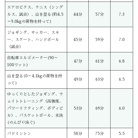
エアロビクス、テニス（シング
ルス、試合）、山を登る(約4.5
44分
57分
7.3
～9.0kgの荷物を持って)
ジョギング、サッカー、スキ
ー、スケート、ハンドボール
45分
59分
7.0
（試合）
自転車エルゴメーター(90～
47分
61分
6.8
100ワット)
山を登る(0～4.1kgの荷物を持
49分
63分
6.5
って)
ゆっくりとしたジョギング、ウ
ェイトトレーニング（高強度、
パワーリフティング、ボディビ
53分
69分
6.0
ル）、バスケットボール、水泳
(のんびり泳ぐ)
バドミントン
58分
75分
5.5