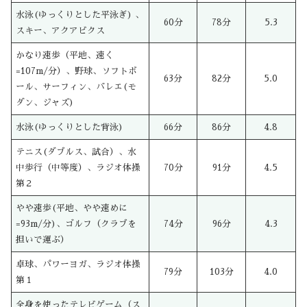
水泳(ゆっくりとした平泳ぎ) 、
60分
78分
5.3
スキー、アクアビクス
かなり速歩（平地、速く
=107m/分）、野球、ソフトボ
63分
82分
5.0
ール、サーフィン、バレエ(モ
ダン、ジャズ)
水泳(ゆっくりとした背泳)
66分
86分
4.8
テニス(ダブルス、試合）、水
中歩行（中等度）、ラジオ体操
70分
91分
4.5
第２
やや速歩(平地、やや速めに
=93m/分)、ゴルフ（クラブを
74分
96分
4.3
担いで運ぶ）
卓球、パワーヨガ、ラジオ体操
79分
103分
4.0
第１
全身を使ったテレビゲーム（ス