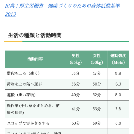
出典：厚生労働省 健康づくりのための身体活動基準
2013
生活の種類と活動時間
男性
女性
運動強度
活動内容
（65kg）
（50kg）
（Mets）
階段を上る（速く）
36分
47分
8.8
荷物を上の階へ運ぶ
38分
50分
8.3
運搬（重い荷物）
40分
52分
8.0
農作業(干し草をまとめる、納
41分
53分
7.8
屋の掃除)
スコップで雪かきをする
53分
69分
6.0