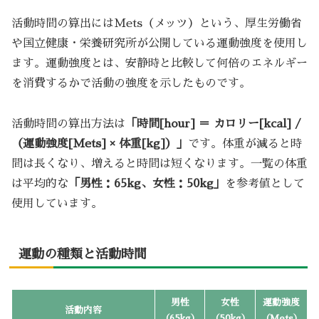
活動時間の算出にはMets（メッツ）という、厚生労働省
や国立健康・栄養研究所が公開している運動強度を使用し
ます。運動強度とは、安静時と比較して何倍のエネルギー
を消費するかで活動の強度を示したものです。
活動時間の算出方法は
「時間[hour] ＝ カロリー[kcal] /
（運動強度[Mets] × 体重[kg]）」
です。体重が減ると時
間は長くなり、増えると時間は短くなります。一覧の体重
は平均的な
「男性：65kg、女性：50kg」
を参考値として
使用しています。
運動の種類と活動時間
男性
女性
運動強度
活動内容
（65kg）
（50kg）
（Mets）