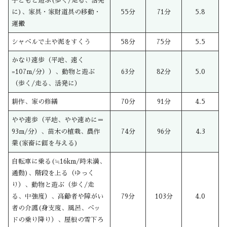
子どもと遊ぶ(歩く/走る、活発
に)、家具・家財道具の移動・
55分
71分
5.8
運搬
シャベルで土や泥をすくう
58分
75分
5.5
かなり速歩（平地、速く
=107m/分））、動物と遊ぶ
63分
82分
5.0
（歩く/走る、活発に）
耕作、家の修繕
70分
91分
4.5
やや速歩（平地、やや速めに＝
93m/分）、苗木の植栽、農作
74分
96分
4.3
業(家畜に餌を与える)
自転車に乗る(≒16km/時未満、
通勤)、階段を上る（ゆっく
り）、動物と遊ぶ（歩く/走
る、中強度）、高齢者や障がい
79分
103分
4.0
者の介護(身支度、風呂、ベッ
ドの乗り降り）、屋根の雪下ろ