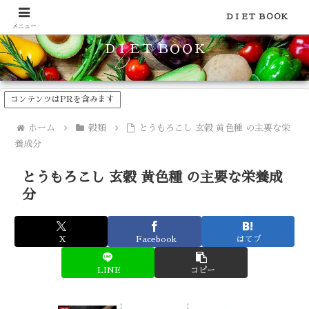
食品のカロリーや糖質などの栄養素がわかる！健康やダイエットに
ＤＩＥＴ ＢＯＯＫ
メニュー
ＤＩＥＴ ＢＯＯＫ
コンテンツはPRを含みます
ホーム
穀類
とうもろこし 玄穀 黄色種 の主要な栄
養成分
とうもろこし 玄穀 黄色種 の主要な栄養成
分
X
Facebook
はてブ
LINE
コピー