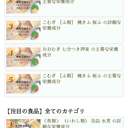
主要な栄養成分
こむぎ ［ふ類］ 焼きふ 板ふ の詳細な
栄養成分
おおむぎ 七分つき押麦 の主要な栄養
成分
こむぎ ［ふ類］ 焼きふ 板ふ の主要な
栄養成分
【注目の食品】全てのカテゴリ
＜魚類＞ （いわし類） 缶詰 水煮 の詳
細な栄養成分