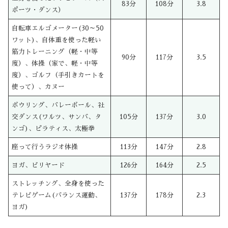
83分
108分
3.8
ポーツ・ダンス）
自転車エルゴメーター(30～50
ワット)、自体重を使った軽い
筋力トレーニング（軽・中等
90分
117分
3.5
度）、体操（家で、軽・中等
度）、ゴルフ（手引きカートを
使って）、カヌー
ボウリング、バレーボール、社
交ダンス(ワルツ、サンバ、タ
105分
137分
3.0
ンゴ)、ピラティス、太極拳
座って行うラジオ体操
113分
147分
2.8
ヨガ、ビリヤード
126分
164分
2.5
ストレッチング、全身を使った
テレビゲーム(バランス運動、
137分
178分
2.3
ヨガ)