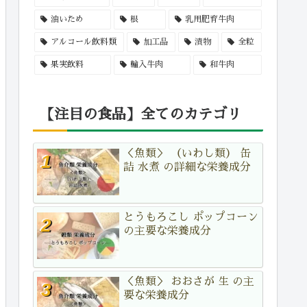
油いため
根
乳用肥育牛肉
アルコール飲料類
加工品
漬物
全粒
果実飲料
輸入牛肉
和牛肉
【注目の食品】全てのカテゴリ
＜魚類＞ （いわし類） 缶
詰 水煮 の詳細な栄養成分
とうもろこし ポップコーン
の主要な栄養成分
＜魚類＞ おおさが 生 の主
要な栄養成分