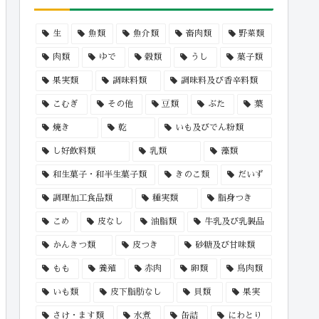
生
魚類
魚介類
畜肉類
野菜類
肉類
ゆで
穀類
うし
菓子類
果実類
調味料類
調味料及び香辛料類
こむぎ
その他
豆類
ぶた
葉
焼き
乾
いも及びでん粉類
し好飲料類
乳類
藻類
和生菓子・和半生菓子類
きのこ類
だいず
調理加工食品類
種実類
脂身つき
こめ
皮なし
油脂類
牛乳及び乳製品
かんきつ類
皮つき
砂糖及び甘味類
もも
養殖
赤肉
卵類
鳥肉類
いも類
皮下脂肪なし
貝類
果実
さけ・ます類
水煮
缶詰
にわとり