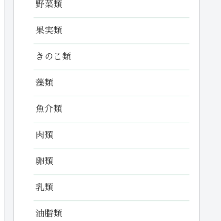
野菜類
果実類
きのこ類
藻類
魚介類
肉類
卵類
乳類
油脂類