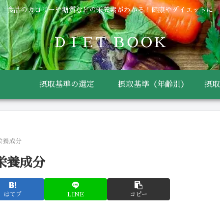
食品のカロリーや糖質などの栄養素がわかる！健康やダイエットに
ＤＩＥＴ ＢＯＯＫ
摂取基準の選定
摂取基準（年齢別）
摂取
栄養成分
栄養成分
はてブ
LINE
コピー