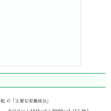
 乾 の「主要な栄養成分」
カロリー：343kcal / 2000kcal（17.2%）