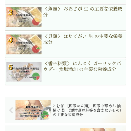
＜魚類＞ おおさが 生 の主要な栄養成
分
＜貝類＞ ほたてがい 生 の主要な栄養
成分
＜香辛料類＞ にんにく ガーリックパ
ウダー 食塩添加 の主要な栄養成分
こむぎ ［即席めん類］ 即席中華めん 油
揚げ 乾 （添付調味料等を含まないもの）
の主要な栄養成分