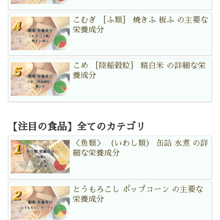
こむぎ ［ふ類］ 焼きふ 板ふ の主要な
栄養成分
こめ ［陸稲穀粒］ 精白米 の詳細な栄
養成分
【注目の食品】全てのカテゴリ
＜魚類＞ （いわし類） 缶詰 水煮 の詳
細な栄養成分
とうもろこし ポップコーン の主要な
栄養成分