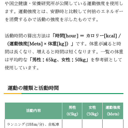
や国立健康・栄養研究所が公開している運動強度を使用し
ます。運動強度とは、安静時と比較して何倍のエネルギー
を消費するかで活動の強度を示したものです。
活動時間の算出方法は
「時間[hour] ＝ カロリー[kcal] /
（運動強度[Mets] × 体重[kg]）」
です。体重が減ると時
間は長くなり、増えると時間は短くなります。一覧の体重
は平均的な
「男性：65kg、女性：50kg」
を参考値として
使用しています。
運動の種類と活動時間
男性
女性
運動強度
活動内容
（65kg）
（50kg）
（Mets）
ランニング(188m/分)、自転車