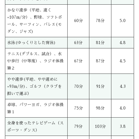
かなり速歩（平地、速く
=107m/分）、野球、ソフトボ
60分
78分
5.0
ール、サーフィン、バレエ(モ
ダン、ジャズ)
水泳(ゆっくりとした背泳)
63分
81分
4.8
テニス(ダブルス、試合）、水
中歩行（中等度）、ラジオ体操
67分
87分
4.5
第２
やや速歩(平地、やや速めに
=93m/分)、ゴルフ（クラブを
70分
91分
4.3
担いで運ぶ）
卓球、パワーヨガ、ラジオ体操
75分
98分
4.0
第１
全身を使ったテレビゲーム（ス
79分
103分
3.8
ポーツ・ダンス）