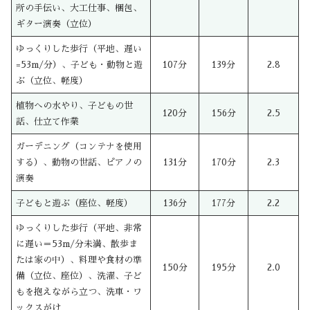
所の手伝い、大工仕事、梱包、
ギター演奏（立位）
ゆっくりした歩行（平地、遅い
=53m/分）、子ども・動物と遊
107分
139分
2.8
ぶ（立位、軽度）
植物への水やり、子どもの世
120分
156分
2.5
話、仕立て作業
ガーデニング（コンテナを使用
する）、動物の世話、ピアノの
131分
170分
2.3
演奏
子どもと遊ぶ（座位、軽度）
136分
177分
2.2
ゆっくりした歩行（平地、非常
に遅い＝53m/分未満、散歩ま
たは家の中）、料理や食材の準
150分
195分
2.0
備（立位、座位）、洗濯、子ど
もを抱えながら立つ、洗車・ワ
ックスがけ