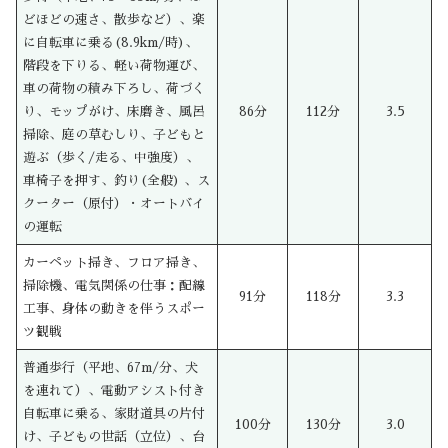
どほどの速さ、散歩など）、楽
に自転車に乗る(8.9km/時)、
階段を下りる、軽い荷物運び、
車の荷物の積み下ろし、荷づく
り、モップがけ、床磨き、風呂
86分
112分
3.5
掃除、庭の草むしり、子どもと
遊ぶ（歩く/走る、中強度）、
車椅子を押す、釣り(全般) 、ス
クーター（原付）・オートバイ
の運転
カーペット掃き、フロア掃き、
掃除機、電気関係の仕事：配線
91分
118分
3.3
工事、身体の動きを伴うスポー
ツ観戦
普通歩行（平地、67m/分、犬
を連れて）、電動アシスト付き
自転車に乗る、家財道具の片付
100分
130分
3.0
け、子どもの世話（立位）、台