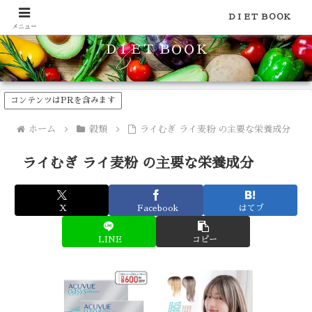
食品のカロリーや糖質などの栄養素がわかる！健康やダイエットに
ＤＩＥＴ ＢＯＯＫ
メニュー
ＤＩＥＴ ＢＯＯＫ
コンテンツはPRを含みます
ホーム
穀類
ライむぎ ライ麦粉 の主要な栄養成分
ライむぎ ライ麦粉 の主要な栄養成分
X
Facebook
はてブ
LINE
コピー