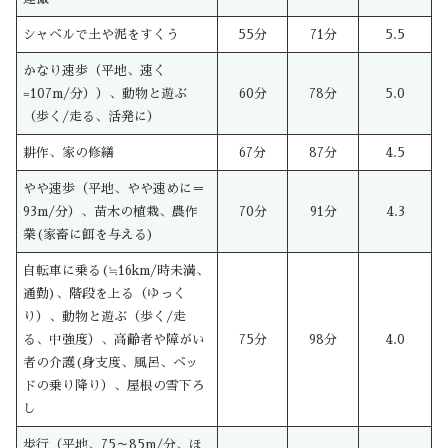
シャベルで土や泥をすくう
55分
71分
5.5
かなり速歩（平地、速く
=107m/分））、動物と遊ぶ
60分
78分
5.0
（歩く/走る、活発に）
耕作、家の修繕
67分
87分
4.5
やや速歩（平地、やや速めに＝
93m/分）、苗木の植栽、農作
70分
91分
4.3
業(家畜に餌を与える)
自転車に乗る(≒16km/時未満、
通勤)、階段を上る（ゆっく
り）、動物と遊ぶ（歩く/走
る、中強度）、高齢者や障がい
75分
98分
4.0
者の介護(身支度、風呂、ベッ
ドの乗り降り）、屋根の雪下ろ
し
歩行（平地、75～85m/分、ほ