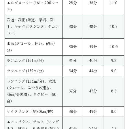
エルゴメーター(161～200ワッ
28分
36分
11.0
ト)
武道・武術(柔道、柔術、空
手、キックボクシング、テコン
30分
38分
10.3
ドー)
水泳(クロール、速い、69m/
30分
39分
10.0
分)
ランニング(161m/分)
31分
40分
9.8
ランニング(139m/分)
34分
44分
9.0
ランニング(134m/分)、水泳
(クロール、ふつうの速さ、
37分
47分
8.3
46m/分未満)、ラグビー（試
合）
サイクリング（約20km/時）
38分
49分
8.0
エアロビクス、テニス（シング
ルス、試合）、山を登る(約4.5
41分
54分
7.3