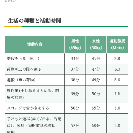
生活の種類と活動時間
男性
女性
運動強度
活動内容
（65kg）
（50kg）
（Mets）
階段を上る（速く）
34分
45分
8.8
荷物を上の階へ運ぶ
37分
47分
8.3
運搬（重い荷物）
38分
49分
8.0
農作業(干し草をまとめる、納
39分
50分
7.8
屋の掃除)
スコップで雪かきをする
50分
65分
6.0
子どもと遊ぶ(歩く/走る、活発
に)、家具・家財道具の移動・
52分
68分
5.8
運搬