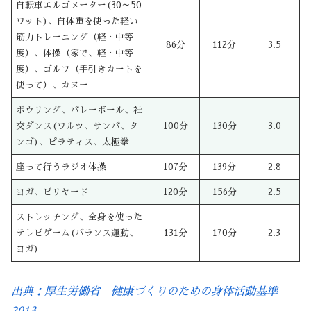
自転車エルゴメーター(30～50
ワット)、自体重を使った軽い
筋力トレーニング（軽・中等
86分
112分
3.5
度）、体操（家で、軽・中等
度）、ゴルフ（手引きカートを
使って）、カヌー
ボウリング、バレーボール、社
交ダンス(ワルツ、サンバ、タ
100分
130分
3.0
ンゴ)、ピラティス、太極拳
座って行うラジオ体操
107分
139分
2.8
ヨガ、ビリヤード
120分
156分
2.5
ストレッチング、全身を使った
テレビゲーム(バランス運動、
131分
170分
2.3
ヨガ)
出典：厚生労働省 健康づくりのための身体活動基準
2013