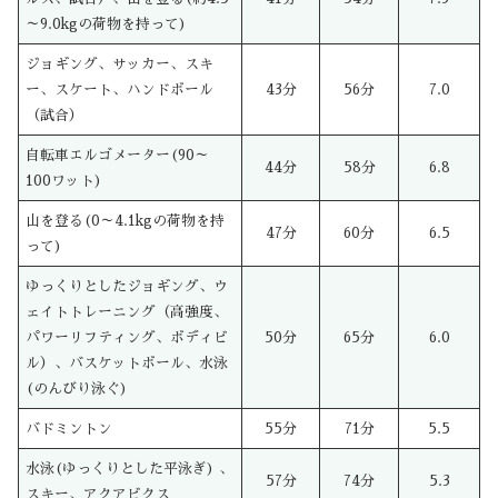
～9.0kgの荷物を持って)
ジョギング、サッカー、スキ
ー、スケート、ハンドボール
43分
56分
7.0
（試合）
自転車エルゴメーター(90～
44分
58分
6.8
100ワット)
山を登る(0～4.1kgの荷物を持
47分
60分
6.5
って)
ゆっくりとしたジョギング、ウ
ェイトトレーニング（高強度、
パワーリフティング、ボディビ
50分
65分
6.0
ル）、バスケットボール、水泳
(のんびり泳ぐ)
バドミントン
55分
71分
5.5
水泳(ゆっくりとした平泳ぎ) 、
57分
74分
5.3
スキー、アクアビクス