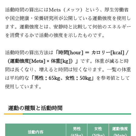
活動時間の算出にはMets（メッツ）という、厚生労働省
や国立健康・栄養研究所が公開している運動強度を使用し
ます。運動強度とは、安静時と比較して何倍のエネルギー
を消費するかで活動の強度を示したものです。
活動時間の算出方法は
「時間[hour] ＝ カロリー[kcal] /
（運動強度[Mets] × 体重[kg]）」
です。体重が減ると時
間は長くなり、増えると時間は短くなります。一覧の体重
は平均的な
「男性：65kg、女性：50kg」
を参考値として
使用しています。
運動の種類と活動時間
男性
女性
運動強度
活動内容
（65kg）
（50kg）
（Mets）