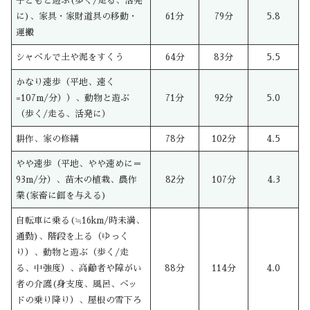
子どもと遊ぶ(歩く/走る、活発
に)、家具・家財道具の移動・
61分
79分
5.8
運搬
シャベルで土や泥をすくう
64分
83分
5.5
かなり速歩（平地、速く
=107m/分））、動物と遊ぶ
71分
92分
5.0
（歩く/走る、活発に）
耕作、家の修繕
78分
102分
4.5
やや速歩（平地、やや速めに＝
93m/分）、苗木の植栽、農作
82分
107分
4.3
業(家畜に餌を与える)
自転車に乗る(≒16km/時未満、
通勤)、階段を上る（ゆっく
り）、動物と遊ぶ（歩く/走
る、中強度）、高齢者や障がい
88分
114分
4.0
者の介護(身支度、風呂、ベッ
ドの乗り降り）、屋根の雪下ろ