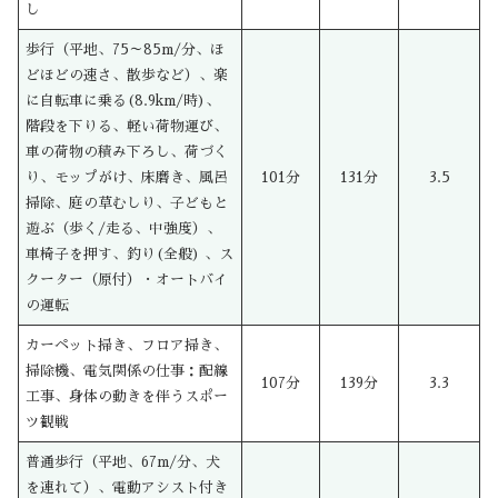
し
歩行（平地、75～85m/分、ほ
どほどの速さ、散歩など）、楽
に自転車に乗る(8.9km/時)、
階段を下りる、軽い荷物運び、
車の荷物の積み下ろし、荷づく
り、モップがけ、床磨き、風呂
101分
131分
3.5
掃除、庭の草むしり、子どもと
遊ぶ（歩く/走る、中強度）、
車椅子を押す、釣り(全般) 、ス
クーター（原付）・オートバイ
の運転
カーペット掃き、フロア掃き、
掃除機、電気関係の仕事：配線
107分
139分
3.3
工事、身体の動きを伴うスポー
ツ観戦
普通歩行（平地、67m/分、犬
を連れて）、電動アシスト付き