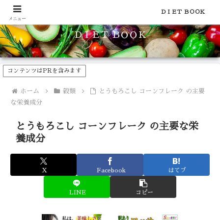
食品のカロリーや糖質などの栄養素がわかる！健康やダイエットに
ＤＩＥＴ ＢＯＯＫ
メニュー
ＤＩＥＴ ＢＯＯＫ
コンテンツはPRを含みます
ホーム
穀類
とうもろこし コーンフレーク の主要
な栄養成分
とうもろこし コーンフレーク の主要な栄
養成分
X
Facebook
はてブ
LINE
コピー