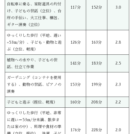
自転車に乗る、家財道具の片付
117分
152分
3.0
け、子どもの世話（立位）、台
所の手伝い、大工仕事、梱包、
ギター演奏（立位）
ゆっくりした歩行（平地、遅い
=53m/分）、子ども・動物と遊
126分
163分
2.8
ぶ（立位、軽度）
植物への水やり、子どもの世
141分
183分
2.5
話、仕立て作業
ガーデニング（コンテナを使用
する）、動物の世話、ピアノの
153分
199分
2.3
演奏
子どもと遊ぶ（座位、軽度）
160分
208分
2.2
ゆっくりした歩行（平地、非常
に遅い＝53m/分未満、散歩ま
たは家の中）、料理や食材の準
176分
228分
2.0
備（立位、座位）、洗濯、子ど