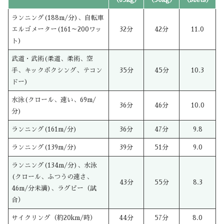
ランニング(188m/分)、自転車
エルゴメーター(161～200ワッ
32分
42分
11.0
ト)
武道・武術(柔道、柔術、空
手、キックボクシング、テコン
35分
45分
10.3
ドー)
水泳(クロール、速い、69m/
36分
46分
10.0
分)
ランニング(161m/分)
36分
47分
9.8
ランニング(139m/分)
39分
51分
9.0
ランニング(134m/分)、水泳
(クロール、ふつうの速さ、
43分
55分
8.3
46m/分未満)、ラグビー（試
合）
サイクリング（約20km/時）
44分
57分
8.0