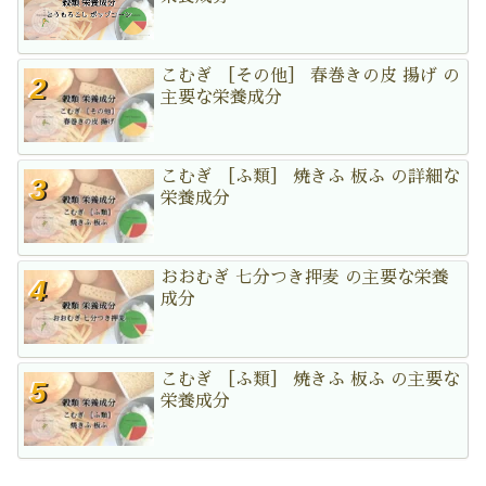
こむぎ ［その他］ 春巻きの皮 揚げ の
主要な栄養成分
こむぎ ［ふ類］ 焼きふ 板ふ の詳細な
栄養成分
おおむぎ 七分つき押麦 の主要な栄養
成分
こむぎ ［ふ類］ 焼きふ 板ふ の主要な
栄養成分