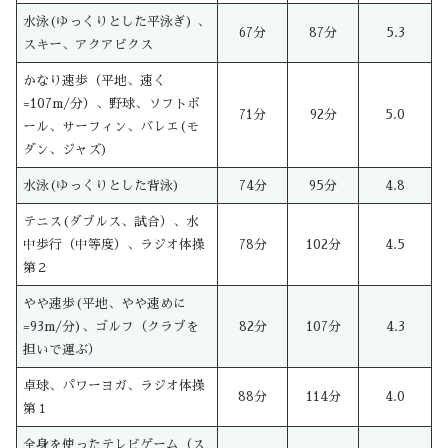
水泳(ゆっくりとした平泳ぎ) 、
67分
87分
5.3
スキー、アクアビクス
かなり速歩（平地、速く
=107m/分）、野球、ソフトボ
71分
92分
5.0
ール、サーフィン、バレエ(モ
ダン、ジャズ)
水泳(ゆっくりとした背泳)
74分
95分
4.8
テニス(ダブルス、試合）、水
中歩行（中等度）、ラジオ体操
78分
102分
4.5
第２
やや速歩(平地、やや速めに
=93m/分)、ゴルフ（クラブを
82分
107分
4.3
担いで運ぶ）
卓球、パワーヨガ、ラジオ体操
88分
114分
4.0
第１
全身を使ったテレビゲーム（ス