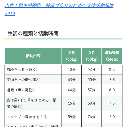
出典：厚生労働省 健康づくりのための身体活動基準
2013
生活の種類と活動時間
男性
女性
運動強度
活動内容
（65kg）
（50kg）
（Mets）
階段を上る（速く）
40分
52分
8.8
荷物を上の階へ運ぶ
43分
55分
8.3
運搬（重い荷物）
44分
57分
8.0
農作業(干し草をまとめる、納
45分
59分
7.8
屋の掃除)
スコップで雪かきをする
59分
76分
6.0