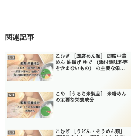
関連記事
こむぎ ［即席めん類］ 即席中華
穀類
めん 油揚げ ゆで （添付調味料等
を含まないもの） の主要な栄養
成分
こめ ［うるち米製品］ 米粉めん
穀類
の主要な栄養成分
こむぎ ［うどん・そうめん類］
穀類