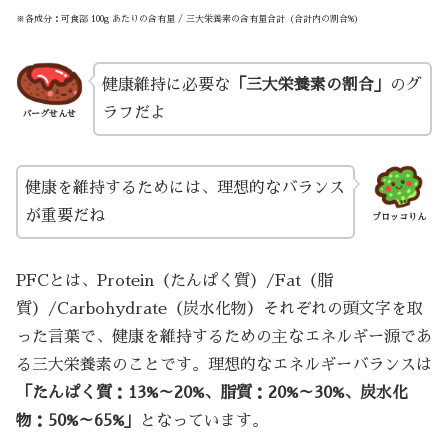
※各成分：可食部 100g あたりの含有量 / 三大栄養素の含有量合計（合計内の割合%）
健康維持に必要な
「三大栄養素の割合」
のグ
ラフだよ
バーグせんせ
健康を維持するためには、理想的なバランス
が重要だね
ブロッコりん
PFCとは、Protein（たんぱく質）/Fat（脂
質）/Carbohydrate（炭水化物）それぞれの頭文字を取
った言葉で、健康を維持するための主なエネルギー源であ
る三大栄養素のことです。理想的なエネルギーバランスは
「たんぱく質：13%～20%、脂質：20%～30%、炭水化
物：50%～65%」
となっています。