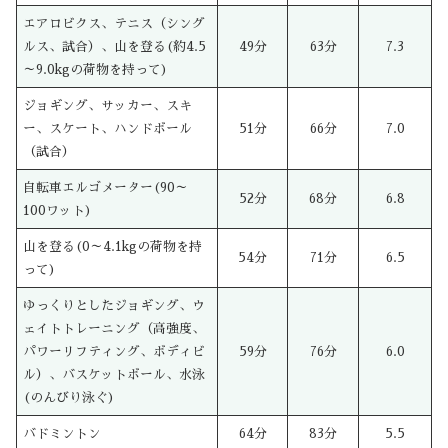
エアロビクス、テニス（シング
ルス、試合）、山を登る(約4.5
49分
63分
7.3
～9.0kgの荷物を持って)
ジョギング、サッカー、スキ
ー、スケート、ハンドボール
51分
66分
7.0
（試合）
自転車エルゴメーター(90～
52分
68分
6.8
100ワット)
山を登る(0～4.1kgの荷物を持
54分
71分
6.5
って)
ゆっくりとしたジョギング、ウ
ェイトトレーニング（高強度、
パワーリフティング、ボディビ
59分
76分
6.0
ル）、バスケットボール、水泳
(のんびり泳ぐ)
バドミントン
64分
83分
5.5