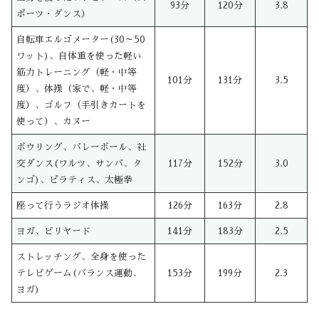
93分
120分
3.8
ポーツ・ダンス）
自転車エルゴメーター(30～50
ワット)、自体重を使った軽い
筋力トレーニング（軽・中等
101分
131分
3.5
度）、体操（家で、軽・中等
度）、ゴルフ（手引きカートを
使って）、カヌー
ボウリング、バレーボール、社
交ダンス(ワルツ、サンバ、タ
117分
152分
3.0
ンゴ)、ピラティス、太極拳
座って行うラジオ体操
126分
163分
2.8
ヨガ、ビリヤード
141分
183分
2.5
ストレッチング、全身を使った
テレビゲーム(バランス運動、
153分
199分
2.3
ヨガ)