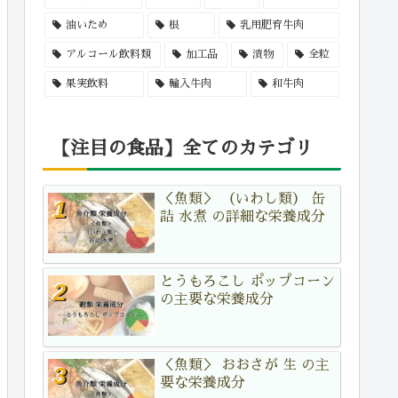
油いため
根
乳用肥育牛肉
アルコール飲料類
加工品
漬物
全粒
果実飲料
輸入牛肉
和牛肉
【注目の食品】全てのカテゴリ
＜魚類＞ （いわし類） 缶
詰 水煮 の詳細な栄養成分
とうもろこし ポップコーン
の主要な栄養成分
＜魚類＞ おおさが 生 の主
要な栄養成分