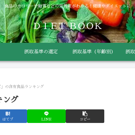
食品のカロリーや糖質などの栄養素がわかる！健康やダイエットに
ＤＩＥＴ ＢＯＯＫ
摂取基準の選定
摂取基準（年齢別）
摂取
C」の含有食品ランキング
キング
はてブ
LINE
コピー