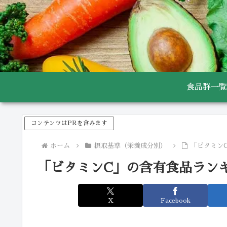
食品群一覧
コンテンツはPRを含みます
ホーム
摂取基準（栄養成分別）
「ビタミン
「ビタミンC」の含有食品ラン
X
Facebook