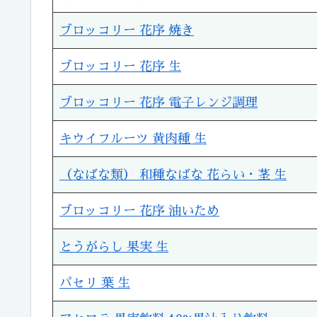
ブロッコリー 花序 焼き
ブロッコリー 花序 生
ブロッコリー 花序 電子レンジ調理
キウイフルーツ 黄肉種 生
（なばな類） 和種なばな 花らい・茎 生
ブロッコリー 花序 油いため
とうがらし 果実 生
パセリ 葉 生