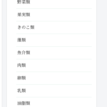
野菜類
果実類
きのこ類
藻類
魚介類
肉類
卵類
乳類
油脂類