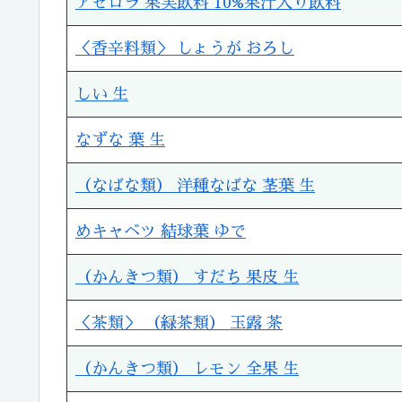
アセロラ 果実飲料 10%果汁入り飲料
＜香辛料類＞ しょうが おろし
しい 生
なずな 葉 生
（なばな類） 洋種なばな 茎葉 生
めキャベツ 結球葉 ゆで
（かんきつ類） すだち 果皮 生
＜茶類＞ （緑茶類） 玉露 茶
（かんきつ類） レモン 全果 生