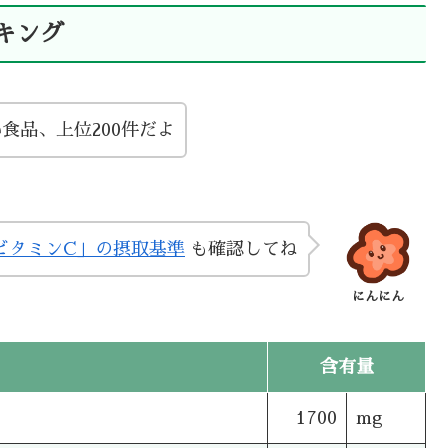
キング
食品、上位200件だよ
ビタミンC」の摂取基準
も確認してね
にんにん
含有量
1700
mg