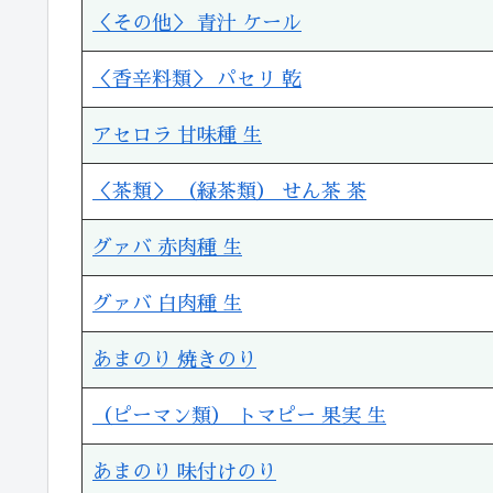
＜その他＞ 青汁 ケール
＜香辛料類＞ パセリ 乾
アセロラ 甘味種 生
＜茶類＞ （緑茶類） せん茶 茶
グァバ 赤肉種 生
グァバ 白肉種 生
あまのり 焼きのり
（ピーマン類） トマピー 果実 生
あまのり 味付けのり