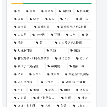
生
魚類
魚介類
畜肉類
野菜類
肉類
ゆで
穀類
うし
菓子類
果実類
調味料類
調味料及び香辛料類
こむぎ
その他
豆類
ぶた
葉
焼き
乾
いも及びでん粉類
し好飲料類
乳類
藻類
和生菓子・和半生菓子類
きのこ類
だいず
調理加工食品類
種実類
脂身つき
こめ
皮なし
油脂類
牛乳及び乳製品
かんきつ類
皮つき
砂糖及び甘味類
もも
養殖
赤肉
卵類
鳥肉類
いも類
皮下脂肪なし
貝類
果実
さけ・ます類
水煮
缶詰
にわとり