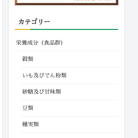
カテゴリー
栄養成分（食品群）
穀類
いも及びでん粉類
砂糖及び甘味類
豆類
種実類