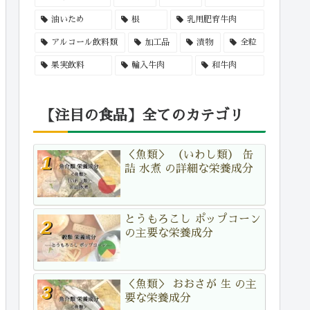
油いため
根
乳用肥育牛肉
アルコール飲料類
加工品
漬物
全粒
果実飲料
輸入牛肉
和牛肉
【注目の食品】全てのカテゴリ
＜魚類＞ （いわし類） 缶
詰 水煮 の詳細な栄養成分
とうもろこし ポップコーン
の主要な栄養成分
＜魚類＞ おおさが 生 の主
要な栄養成分