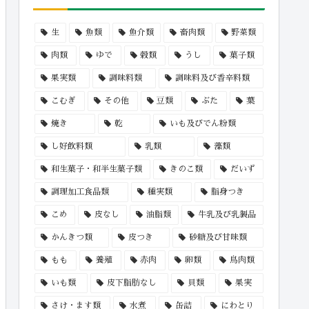
生
魚類
魚介類
畜肉類
野菜類
肉類
ゆで
穀類
うし
菓子類
果実類
調味料類
調味料及び香辛料類
こむぎ
その他
豆類
ぶた
葉
焼き
乾
いも及びでん粉類
し好飲料類
乳類
藻類
和生菓子・和半生菓子類
きのこ類
だいず
調理加工食品類
種実類
脂身つき
こめ
皮なし
油脂類
牛乳及び乳製品
かんきつ類
皮つき
砂糖及び甘味類
もも
養殖
赤肉
卵類
鳥肉類
いも類
皮下脂肪なし
貝類
果実
さけ・ます類
水煮
缶詰
にわとり