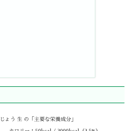
砂じょう 生 の「主要な栄養成分」
カロリー：50kcal / 2000kcal（2.5%）