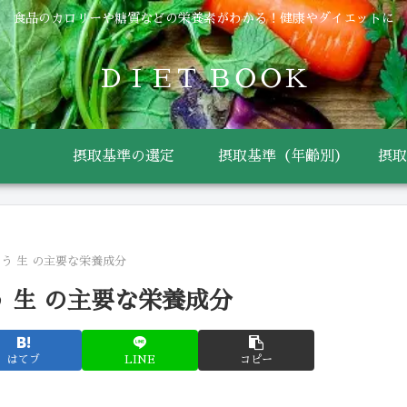
食品のカロリーや糖質などの栄養素がわかる！健康やダイエットに
ＤＩＥＴ ＢＯＯＫ
摂取基準の選定
摂取基準（年齢別）
摂取
う 生 の主要な栄養成分
 生 の主要な栄養成分
はてブ
LINE
コピー