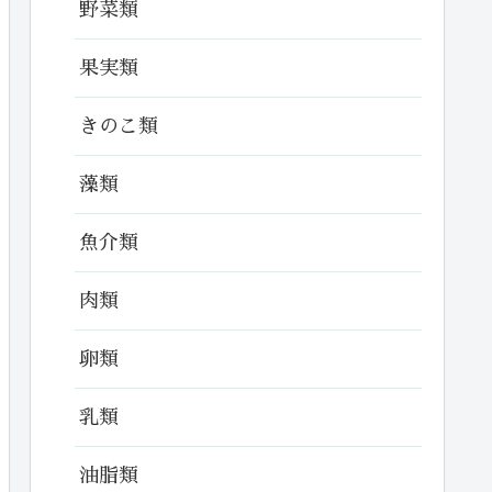
野菜類
果実類
きのこ類
藻類
魚介類
肉類
卵類
乳類
油脂類