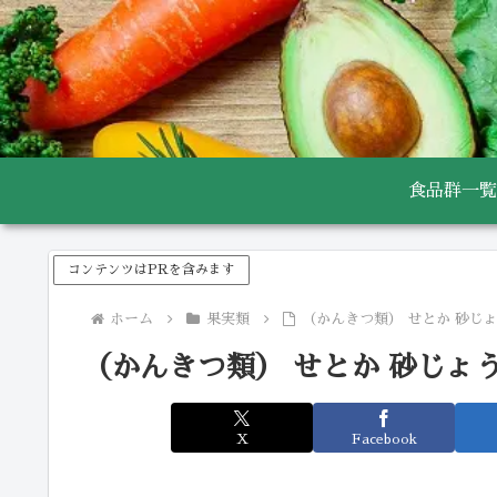
食品群一覧
コンテンツはPRを含みます
ホーム
果実類
（かんきつ類） せとか 砂じょ
（かんきつ類） せとか 砂じょう
X
Facebook