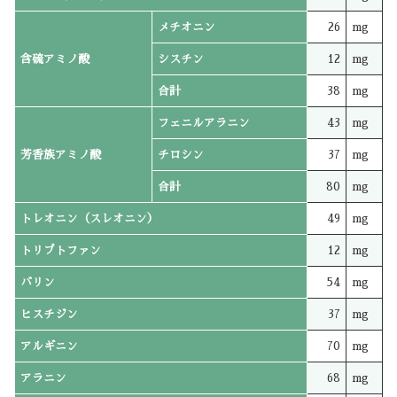
メチオニン
26
mg
含硫アミノ酸
シスチン
12
mg
合計
38
mg
フェニルアラニン
43
mg
芳香族アミノ酸
チロシン
37
mg
合計
80
mg
トレオニン（スレオニン）
49
mg
トリプトファン
12
mg
バリン
54
mg
ヒスチジン
37
mg
アルギニン
70
mg
アラニン
68
mg