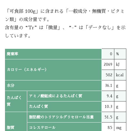
「可食部 100g」に含まれる「一般成分・無機質・ビタミ
ン類」の成分量です。
含有量の“Tr”は「微量」、“-”は「データなし」を示
しています。
廃棄率
0
%
2069
kJ
カロリー（エネルギー）
502
kcal
水分
36.1
g
アミノ酸組成によるたんぱく質
9.4
g
たんぱく
質
たんぱく質
10.3
g
脂肪酸のトリアシルグリセロール当量
51.5
g
脂質
コレステロール
85
mg