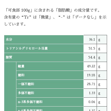
「可食部 100g」に含まれる「脂肪酸」の成分量です。
含有量の“Tr”は「微量」、“-”は「データなし」を示
しています。
水分
36.1
g
トリアシルグリセロール当量
51.5
g
脂質
54.4
g
総量
49.22
g
飽和
19.18
g
一価不飽和
28.71
g
多価不飽和
1.33
g
n-3系多価不飽和
0.06
g
n-6系多価不飽和
1.27
g