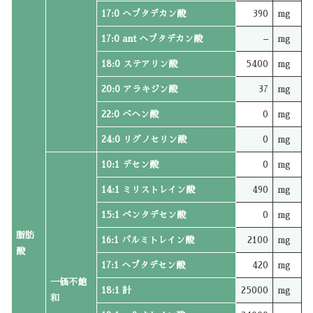
17:0 ヘプタデカン酸
390
mg
17:0 ant ヘプタデカン酸
–
mg
18:0 ステアリン酸
5400
mg
20:0 アラキジン酸
37
mg
22:0 ベヘン酸
0
mg
24:0 リグノセリン酸
0
mg
10:1 デセン酸
0
mg
14:1 ミリストレイン酸
490
mg
15:1 ペンタデセン酸
0
mg
脂肪
16:1 パルミトレイン酸
2100
mg
酸
17:1 ヘプタデセン酸
420
mg
一価不飽
18:1 計
25000
mg
和