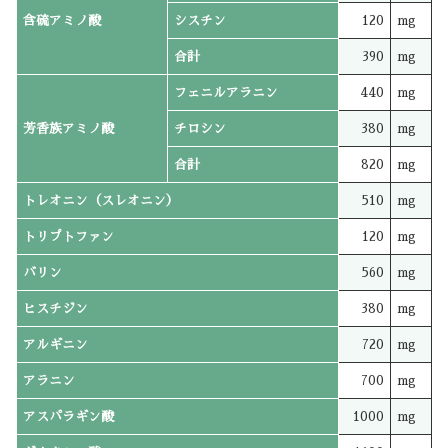
含硫アミノ酸
シスチン
120
mg
合計
390
mg
フェニルアラニン
440
mg
芳香族アミノ酸
チロシン
380
mg
合計
820
mg
トレオニン（スレオニン）
510
mg
トリプトファン
120
mg
バリン
560
mg
ヒスチジン
380
mg
アルギニン
720
mg
アラニン
700
mg
アスパラギン酸
1000
mg