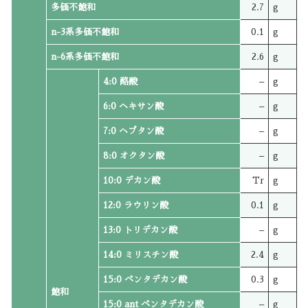
多価不飽和
2.7
g
n-3系多価不飽和
0.1
g
n-6系多価不飽和
2.6
g
4:0 酪酸
–
g
6:0 ヘキサン酸
–
g
7:0 ヘプタン酸
–
g
8:0 オクタン酸
–
g
10:0 デカン酸
Tr
g
12:0 ラウリン酸
0.1
g
13:0 トリデカン酸
–
g
14:0 ミリスチン酸
2.4
g
15:0 ペンタデカン酸
0.3
g
飽和
15:0 ant ペンタデカン酸
–
g