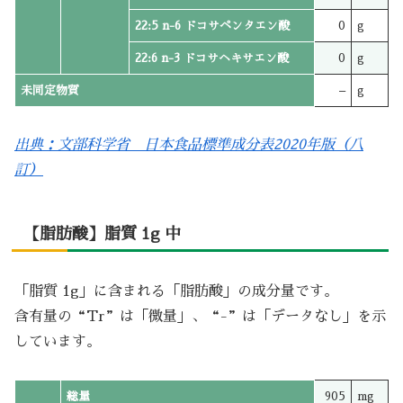
22:5 n-6 ドコサペンタエン酸
0
g
22:6 n-3 ドコサヘキサエン酸
0
g
未同定物質
–
g
出典：文部科学省 日本食品標準成分表2020年版（八
訂）
【脂肪酸】脂質 1g 中
「脂質 1g」に含まれる「脂肪酸」の成分量です。
含有量の“Tr”は「微量」、“-”は「データなし」を示
しています。
総量
905
mg