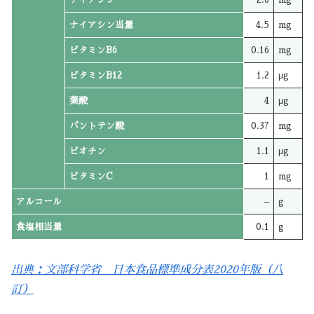
ナイアシン当量
4.5
mg
ビタミンB6
0.16
mg
ビタミンB12
1.2
μg
葉酸
4
μg
パントテン酸
0.37
mg
ビオチン
1.1
μg
ビタミンC
1
mg
アルコール
–
g
食塩相当量
0.1
g
出典：文部科学省 日本食品標準成分表2020年版（八
訂）