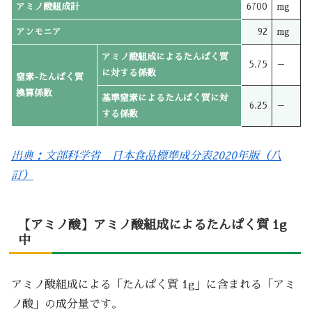
アミノ酸組成計
6700
mg
アンモニア
92
mg
アミノ酸組成によるたんぱく質
5.75
－
に対する係数
窒素-たんぱく質
換算係数
基準窒素によるたんぱく質に対
6.25
－
する係数
出典：文部科学省 日本食品標準成分表2020年版（八
訂）
【アミノ酸】アミノ酸組成によるたんぱく質 1g
中
アミノ酸組成による「たんぱく質 1g」に含まれる「アミ
ノ酸」の成分量です。