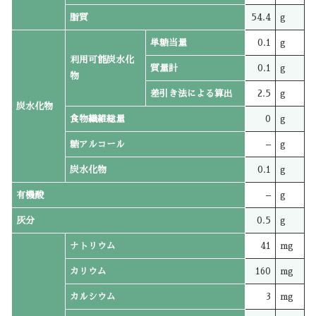
脂質
54.4
g
単糖当量
0.1
g
利用可能炭水化
質量計
0.1
g
物
差引き法による算出
2.5
g
炭水化物
食物繊維総量
0
g
糖アルコール
–
g
炭水化物
0.1
g
有機酸
–
g
灰分
0.5
g
ナトリウム
41
mg
カリウム
160
mg
カルシウム
3
mg