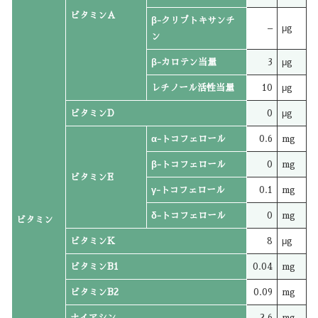
ビタミンA
β-クリプトキサンチ
–
μg
ン
β-カロテン当量
3
μg
レチノール活性当量
10
μg
ビタミンD
0
μg
α-トコフェロール
0.6
mg
β-トコフェロール
0
mg
ビタミンE
γ-トコフェロール
0.1
mg
δ-トコフェロール
0
mg
ビタミン
ビタミンK
8
μg
ビタミンB1
0.04
mg
ビタミンB2
0.09
mg
ナイアシン
2.6
mg