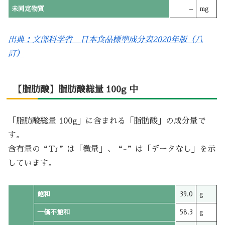
未同定物質
–
mg
出典：文部科学省 日本食品標準成分表2020年版（八
訂）
【脂肪酸】脂肪酸総量 100g 中
「脂肪酸総量 100g」に含まれる「脂肪酸」の成分量で
す。
含有量の“Tr”は「微量」、“-”は「データなし」を示
しています。
飽和
39.0
g
一価不飽和
58.3
g