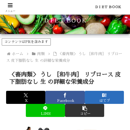
食品のカロリーや糖質などの栄養素がわかる！健康やダイエットに
ＤＩＥＴ ＢＯＯＫ
メニュー
ＤＩＥＴ ＢＯＯＫ
コンテンツはPRを含みます
ホーム
肉類
＜畜肉類＞ うし ［和牛肉］ リブロー
ス 皮下脂肪なし 生 の詳細な栄養成分
＜畜肉類＞ うし ［和牛肉］ リブロース 皮
下脂肪なし 生 の詳細な栄養成分
X
Facebook
はてブ
LINE
コピー