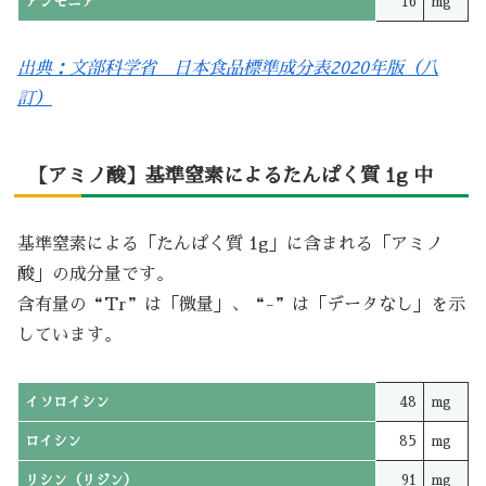
アンモニア
16
mg
出典：文部科学省 日本食品標準成分表2020年版（八
訂）
【アミノ酸】基準窒素によるたんぱく質 1g 中
基準窒素による「たんぱく質 1g」に含まれる「アミノ
酸」の成分量です。
含有量の“Tr”は「微量」、“-”は「データなし」を示
しています。
イソロイシン
48
mg
ロイシン
85
mg
リシン（リジン）
91
mg