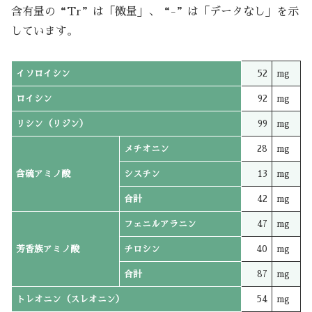
含有量の“Tr”は「微量」、“-”は「データなし」を示
しています。
イソロイシン
52
mg
ロイシン
92
mg
リシン（リジン）
99
mg
メチオニン
28
mg
含硫アミノ酸
シスチン
13
mg
合計
42
mg
フェニルアラニン
47
mg
芳香族アミノ酸
チロシン
40
mg
合計
87
mg
トレオニン（スレオニン）
54
mg