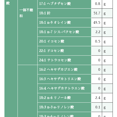
酸
17:1 ヘプタデセン酸
0.8
g
一価不飽
18:1 計
51.7
g
和
18:1 n-9 オレイン酸
49.5
g
18:1 n-7 シス-バクセン酸
2.2
g
20:1 イコセン酸
0.5
g
22:1 ドコセン酸
0
g
24:1 テトラコセン酸
0
g
16:2 ヘキサデカジエン酸
0
g
16:3 ヘキサデカトリエン酸
0
g
16:4 ヘキサデカテトラエン酸
0
g
18:2 n-6 リノール酸
2.4
g
18:3 n-3 α‐リノレン酸
0.1
g
18:3 n-6 γ‐リノレン酸
0
g