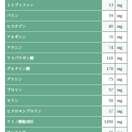
トリプトファン
13
mg
バリン
59
mg
ヒスチジン
40
mg
アルギニン
76
mg
アラニン
74
mg
アスパラギン酸
110
mg
グルタミン酸
170
mg
グリシン
75
mg
プロリン
57
mg
セリン
50
mg
ヒドロキシプロリン
17
mg
アミノ酸組成計
1200
mg