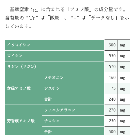
「基準窒素 1g」に含まれる「アミノ酸」の成分量です。
含有量の“Tr”は「微量」、“-”は「データなし」を示
しています。
イソロイシン
300
mg
ロイシン
530
mg
リシン（リジン）
570
mg
メチオニン
160
mg
含硫アミノ酸
シスチン
75
mg
合計
240
mg
フェニルアラニン
270
mg
芳香族アミノ酸
チロシン
230
mg
合計
500
mg