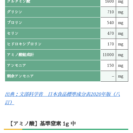
グルタミン酸
1600
mg
グリシン
710
mg
プロリン
540
mg
セリン
470
mg
ヒドロキシプロリン
170
mg
アミノ酸組成計
11000
mg
アンモニア
150
mg
剰余アンモニア
–
mg
出典：文部科学省 日本食品標準成分表2020年版（八
訂）
【アミノ酸】基準窒素 1g 中