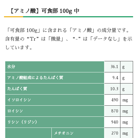
【アミノ酸】可食部 100g 中
「可食部 100g」に含まれる「アミノ酸」の成分量です。
含有量の“Tr”は「微量」、“-”は「データなし」を示
しています。
水分
36.1
g
アミノ酸組成によるたんぱく質
9.4
g
たんぱく質
10.3
g
イソロイシン
490
mg
ロイシン
870
mg
リシン（リジン）
940
mg
メチオニン
270
mg