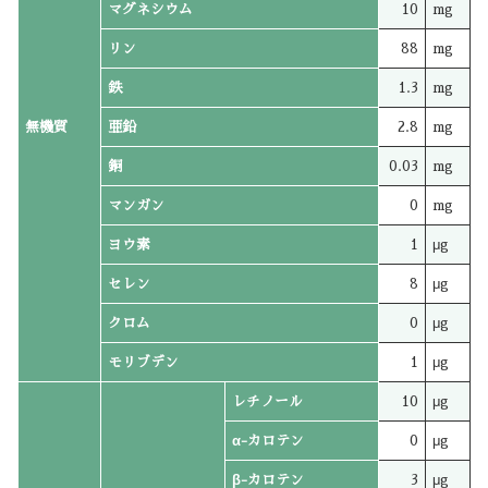
マグネシウム
10
mg
リン
88
mg
鉄
1.3
mg
無機質
亜鉛
2.8
mg
銅
0.03
mg
マンガン
0
mg
ヨウ素
1
μg
セレン
8
μg
クロム
0
μg
モリブデン
1
μg
レチノール
10
μg
α-カロテン
0
μg
β-カロテン
3
μg