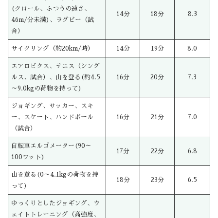
(クロール、ふつうの速さ、
14分
18分
8.3
46m/分未満)、ラグビー（試
合）
サイクリング（約20km/時）
14分
19分
8.0
エアロビクス、テニス（シング
ルス、試合）、山を登る(約4.5
16分
20分
7.3
～9.0kgの荷物を持って)
ジョギング、サッカー、スキ
ー、スケート、ハンドボール
16分
21分
7.0
（試合）
自転車エルゴメーター(90～
17分
22分
6.8
100ワット)
山を登る(0～4.1kgの荷物を持
18分
23分
6.5
って)
ゆっくりとしたジョギング、ウ
ェイトトレーニング（高強度、