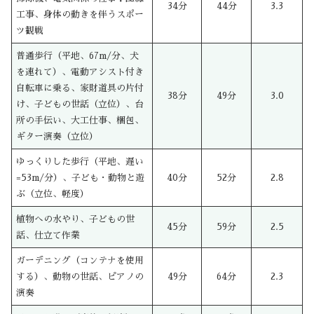
34分
44分
3.3
工事、身体の動きを伴うスポー
ツ観戦
普通歩行（平地、67m/分、犬
を連れて）、電動アシスト付き
自転車に乗る、家財道具の片付
38分
49分
3.0
け、子どもの世話（立位）、台
所の手伝い、大工仕事、梱包、
ギター演奏（立位）
ゆっくりした歩行（平地、遅い
=53m/分）、子ども・動物と遊
40分
52分
2.8
ぶ（立位、軽度）
植物への水やり、子どもの世
45分
59分
2.5
話、仕立て作業
ガーデニング（コンテナを使用
する）、動物の世話、ピアノの
49分
64分
2.3
演奏