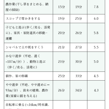
農作業(干し草をまとめる、納
15分
19分
7.8
屋の掃除)
スコップで雪かきをする
19分
25分
6.0
子どもと遊ぶ(歩く/走る、活発
に)、家具・家財道具の移動・
20分
26分
5.8
運搬
シャベルで土や泥をすくう
21分
27分
5.5
かなり速歩（平地、速く
=107m/分））、動物と遊ぶ
23分
30分
5.0
（歩く/走る、活発に）
耕作、家の修繕
25分
33分
4.5
やや速歩（平地、やや速めに＝
93m/分）、苗木の植栽、農作
26分
34分
4.3
業(家畜に餌を与える)
自転車に乗る(≒16km/時未満、