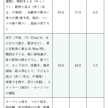
通勤)、階段を上る（ゆっく
り）、動物と遊ぶ（歩く/走
る、中強度）、高齢者や障がい
28分
37分
4.0
者の介護(身支度、風呂、ベッ
ドの乗り降り）、屋根の雪下ろ
し
歩行（平地、75～85m/分、ほ
どほどの速さ、散歩など）、楽
に自転車に乗る(8.9km/時)、
階段を下りる、軽い荷物運び、
車の荷物の積み下ろし、荷づく
り、モップがけ、床磨き、風呂
32分
42分
3.5
掃除、庭の草むしり、子どもと
遊ぶ（歩く/走る、中強度）、
車椅子を押す、釣り(全般) 、ス
クーター（原付）・オートバイ
の運転
カーペット掃き、フロア掃き、
掃除機、電気関係の仕事：配線