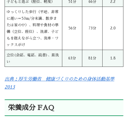
子どもと遊ぶ（座位、軽度）
51分
66分
2.2
ゆっくりした歩行（平地、非常
に遅い＝53m/分未満、散歩ま
たは家の中）、料理や食材の準
56分
73分
2.0
備（立位、座位）、洗濯、子ど
もを抱えながら立つ、洗車・ワ
ックスがけ
立位(会話、電話、読書)、皿洗
63分
81分
1.8
い
出典：厚生労働省 健康づくりのための身体活動基準
2013
栄養成分 FAQ