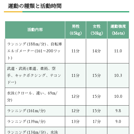
運動の種類と活動時間
男性
女性
運動強度
活動内容
（65kg）
（50kg）
（Mets）
ランニング(188m/分)、自転車
エルゴメーター(161～200ワッ
11分
14分
11.0
ト)
武道・武術(柔道、柔術、空
手、キックボクシング、テコン
11分
15分
10.3
ドー)
水泳(クロール、速い、69m/
12分
15分
10.0
分)
ランニング(161m/分)
12分
15分
9.8
ランニング(139m/分)
13分
17分
9.0
ランニング(134m/分)、水泳