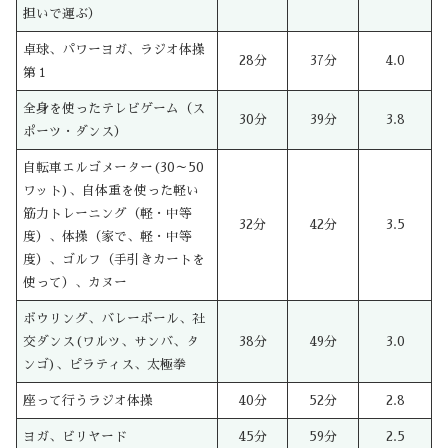
担いで運ぶ）
卓球、パワーヨガ、ラジオ体操
28分
37分
4.0
第１
全身を使ったテレビゲーム（ス
30分
39分
3.8
ポーツ・ダンス）
自転車エルゴメーター(30～50
ワット)、自体重を使った軽い
筋力トレーニング（軽・中等
32分
42分
3.5
度）、体操（家で、軽・中等
度）、ゴルフ（手引きカートを
使って）、カヌー
ボウリング、バレーボール、社
交ダンス(ワルツ、サンバ、タ
38分
49分
3.0
ンゴ)、ピラティス、太極拳
座って行うラジオ体操
40分
52分
2.8
ヨガ、ビリヤード
45分
59分
2.5