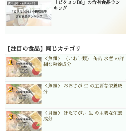
「ビタミンB6」の含有食品ラン
摂取基準（栄養成分別）
キング
【注目の食品】同じカテゴリ
＜魚類＞ （いわし類） 缶詰 水煮 の詳
細な栄養成分
＜魚類＞ おおさが 生 の主要な栄養成
分
＜貝類＞ ほたてがい 生 の主要な栄養
成分