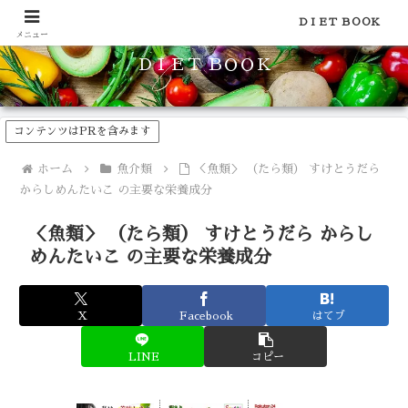
食品のカロリーや糖質などの栄養素がわかる！健康やダイエットに
ＤＩＥＴ ＢＯＯＫ
メニュー
ＤＩＥＴ ＢＯＯＫ
コンテンツはPRを含みます
ホーム
魚介類
＜魚類＞ （たら類） すけとうだら
からしめんたいこ の主要な栄養成分
＜魚類＞ （たら類） すけとうだら からし
めんたいこ の主要な栄養成分
X
Facebook
はてブ
LINE
コピー