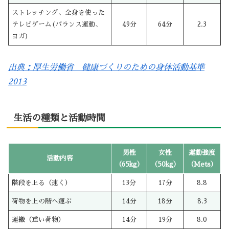
ストレッチング、全身を使った
テレビゲーム(バランス運動、
49分
64分
2.3
ヨガ)
出典：厚生労働省 健康づくりのための身体活動基準
2013
生活の種類と活動時間
男性
女性
運動強度
活動内容
（65kg）
（50kg）
（Mets）
階段を上る（速く）
13分
17分
8.8
荷物を上の階へ運ぶ
14分
18分
8.3
運搬（重い荷物）
14分
19分
8.0