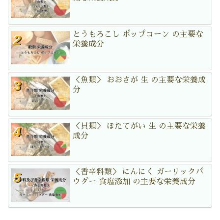
とうもろこし ポップコーン の主要な
栄養成分
＜魚類＞ おおさが 生 の主要な栄養成
分
＜貝類＞ ほたてがい 生 の主要な栄養
成分
＜香辛料類＞ にんにく ガーリックパ
ウダー 食塩添加 の主要な栄養成分