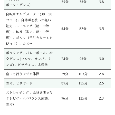
59分
76分
3.8
ポーツ・ダンス）
自転車エルゴメーター(30～50
ワット)、自体重を使った軽い
筋力トレーニング（軽・中等
64分
82分
3.5
度）、体操（家で、軽・中等
度）、ゴルフ（手引きカートを
使って）、カヌー
ボウリング、バレーボール、社
交ダンス(ワルツ、サンバ、タ
74分
96分
3.0
ンゴ)、ピラティス、太極拳
座って行うラジオ体操
79分
103分
2.8
ヨガ、ビリヤード
89分
115分
2.5
ストレッチング、全身を使った
テレビゲーム(バランス運動、
96分
125分
2.3
ヨガ)