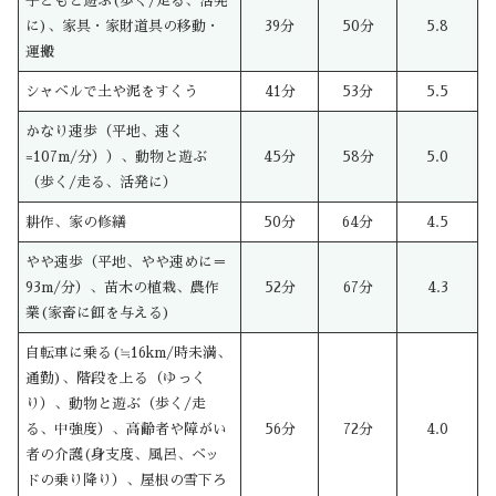
子どもと遊ぶ(歩く/走る、活発
に)、家具・家財道具の移動・
39分
50分
5.8
運搬
シャベルで土や泥をすくう
41分
53分
5.5
かなり速歩（平地、速く
=107m/分））、動物と遊ぶ
45分
58分
5.0
（歩く/走る、活発に）
耕作、家の修繕
50分
64分
4.5
やや速歩（平地、やや速めに＝
93m/分）、苗木の植栽、農作
52分
67分
4.3
業(家畜に餌を与える)
自転車に乗る(≒16km/時未満、
通勤)、階段を上る（ゆっく
り）、動物と遊ぶ（歩く/走
る、中強度）、高齢者や障がい
56分
72分
4.0
者の介護(身支度、風呂、ベッ
ドの乗り降り）、屋根の雪下ろ