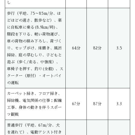
し
歩行（平地、75～85m/分、ほ
どほどの速さ、散歩など）、楽
に自転車に乗る(8.9km/時)、
階段を下りる、軽い荷物運び、
車の荷物の積み下ろし、荷づく
り、モップがけ、床磨き、風呂
64分
82分
3.5
掃除、庭の草むしり、子どもと
遊ぶ（歩く/走る、中強度）、
車椅子を押す、釣り(全般) 、ス
クーター（原付）・オートバイ
の運転
カーペット掃き、フロア掃き、
掃除機、電気関係の仕事：配線
67分
87分
3.3
工事、身体の動きを伴うスポー
ツ観戦
普通歩行（平地、67m/分、犬
を連れて）、電動アシスト付き