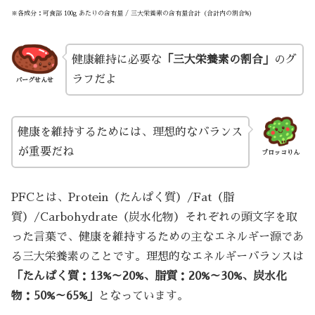
※各成分：可食部 100g あたりの含有量 / 三大栄養素の含有量合計（合計内の割合%）
健康維持に必要な
「三大栄養素の割合」
のグ
ラフだよ
バーグせんせ
健康を維持するためには、理想的なバランス
が重要だね
ブロッコりん
PFCとは、Protein（たんぱく質）/Fat（脂
質）/Carbohydrate（炭水化物）それぞれの頭文字を取
った言葉で、健康を維持するための主なエネルギー源であ
る三大栄養素のことです。理想的なエネルギーバランスは
「たんぱく質：13%～20%、脂質：20%～30%、炭水化
物：50%～65%」
となっています。