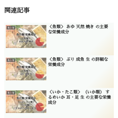
関連記事
＜魚類＞ あゆ 天然 焼き の主要
魚介類
な栄養成分
＜魚類＞ ぶり 成魚 生 の詳細な
魚介類
栄養成分
＜いか・たこ類＞ （いか類） す
魚介類
るめいか 耳・足 生 の主要な栄養
成分