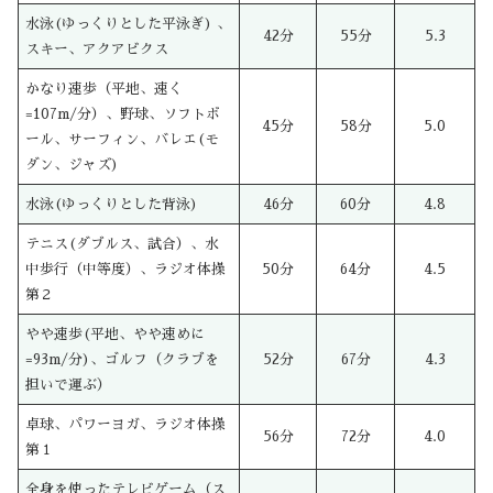
水泳(ゆっくりとした平泳ぎ) 、
42分
55分
5.3
スキー、アクアビクス
かなり速歩（平地、速く
=107m/分）、野球、ソフトボ
45分
58分
5.0
ール、サーフィン、バレエ(モ
ダン、ジャズ)
水泳(ゆっくりとした背泳)
46分
60分
4.8
テニス(ダブルス、試合）、水
中歩行（中等度）、ラジオ体操
50分
64分
4.5
第２
やや速歩(平地、やや速めに
=93m/分)、ゴルフ（クラブを
52分
67分
4.3
担いで運ぶ）
卓球、パワーヨガ、ラジオ体操
56分
72分
4.0
第１
全身を使ったテレビゲーム（ス