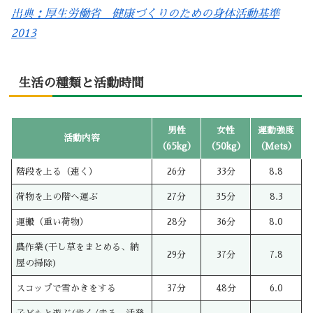
出典：厚生労働省 健康づくりのための身体活動基準
2013
生活の種類と活動時間
男性
女性
運動強度
活動内容
（65kg）
（50kg）
（Mets）
階段を上る（速く）
26分
33分
8.8
荷物を上の階へ運ぶ
27分
35分
8.3
運搬（重い荷物）
28分
36分
8.0
農作業(干し草をまとめる、納
29分
37分
7.8
屋の掃除)
スコップで雪かきをする
37分
48分
6.0