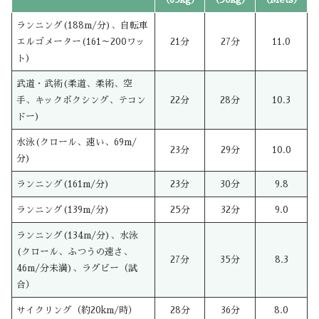
ランニング(188m/分)、自転車
エルゴメーター(161～200ワッ
21分
27分
11.0
ト)
武道・武術(柔道、柔術、空
手、キックボクシング、テコン
22分
28分
10.3
ドー)
水泳(クロール、速い、69m/
23分
29分
10.0
分)
ランニング(161m/分)
23分
30分
9.8
ランニング(139m/分)
25分
32分
9.0
ランニング(134m/分)、水泳
(クロール、ふつうの速さ、
27分
35分
8.3
46m/分未満)、ラグビー（試
合）
サイクリング（約20km/時）
28分
36分
8.0