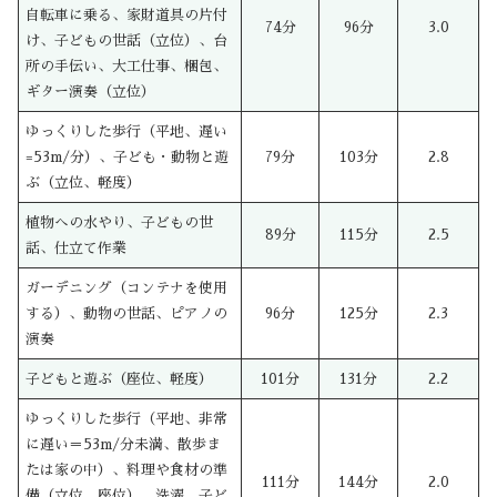
自転車に乗る、家財道具の片付
74分
96分
3.0
け、子どもの世話（立位）、台
所の手伝い、大工仕事、梱包、
ギター演奏（立位）
ゆっくりした歩行（平地、遅い
=53m/分）、子ども・動物と遊
79分
103分
2.8
ぶ（立位、軽度）
植物への水やり、子どもの世
89分
115分
2.5
話、仕立て作業
ガーデニング（コンテナを使用
する）、動物の世話、ピアノの
96分
125分
2.3
演奏
子どもと遊ぶ（座位、軽度）
101分
131分
2.2
ゆっくりした歩行（平地、非常
に遅い＝53m/分未満、散歩ま
たは家の中）、料理や食材の準
111分
144分
2.0
備（立位、座位）、洗濯、子ど