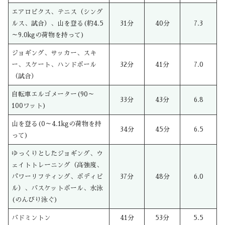
エアロビクス、テニス（シング
ルス、試合）、山を登る(約4.5
31分
40分
7.3
～9.0kgの荷物を持って)
ジョギング、サッカー、スキ
ー、スケート、ハンドボール
32分
41分
7.0
（試合）
自転車エルゴメーター(90～
33分
43分
6.8
100ワット)
山を登る(0～4.1kgの荷物を持
34分
45分
6.5
って)
ゆっくりとしたジョギング、ウ
ェイトトレーニング（高強度、
パワーリフティング、ボディビ
37分
48分
6.0
ル）、バスケットボール、水泳
(のんびり泳ぐ)
バドミントン
41分
53分
5.5