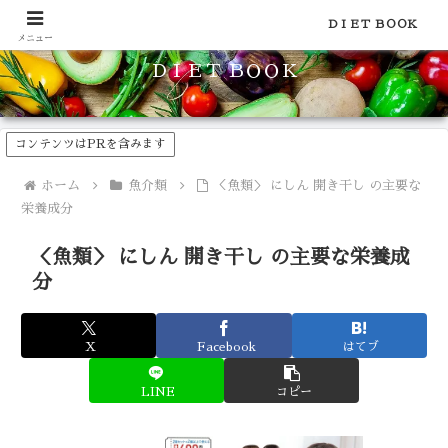
食品のカロリーや糖質などの栄養素がわかる！健康やダイエットに
ＤＩＥＴ ＢＯＯＫ
メニュー
ＤＩＥＴ ＢＯＯＫ
コンテンツはPRを含みます
ホーム
魚介類
＜魚類＞ にしん 開き干し の主要な
栄養成分
＜魚類＞ にしん 開き干し の主要な栄養成
分
X
Facebook
はてブ
LINE
コピー