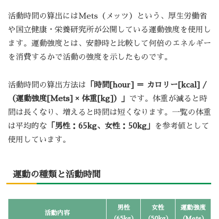
活動時間の算出にはMets（メッツ）という、厚生労働省
や国立健康・栄養研究所が公開している運動強度を使用し
ます。運動強度とは、安静時と比較して何倍のエネルギー
を消費するかで活動の強度を示したものです。
活動時間の算出方法は
「時間[hour] ＝ カロリー[kcal] /
（運動強度[Mets] × 体重[kg]）」
です。体重が減ると時
間は長くなり、増えると時間は短くなります。一覧の体重
は平均的な
「男性：65kg、女性：50kg」
を参考値として
使用しています。
運動の種類と活動時間
男性
女性
運動強度
活動内容
（65kg）
（50kg）
（Mets）