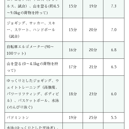
ルス、試合）、山を登る(約4.5
15分
19分
7.3
～9.0kgの荷物を持って)
ジョギング、サッカー、スキ
ー、スケート、ハンドボール
15分
20分
7.0
（試合）
自転車エルゴメーター(90～
16分
20分
6.8
100ワット)
山を登る(0～4.1kgの荷物を持
17分
21分
6.5
って)
ゆっくりとしたジョギング、ウ
ェイトトレーニング（高強度、
パワーリフティング、ボディビ
18分
23分
6.0
ル）、バスケットボール、水泳
(のんびり泳ぐ)
バドミントン
19分
25分
5.5
水泳(ゆっくりとした平泳ぎ) 、