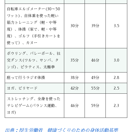
自転車エルゴメーター(30～50
ワット)、自体重を使った軽い
筋力トレーニング（軽・中等
30分
39分
3.5
度）、体操（家で、軽・中等
度）、ゴルフ（手引きカートを
使って）、カヌー
ボウリング、バレーボール、社
交ダンス(ワルツ、サンバ、タ
35分
46分
3.0
ンゴ)、ピラティス、太極拳
座って行うラジオ体操
38分
49分
2.8
ヨガ、ビリヤード
42分
55分
2.5
ストレッチング、全身を使った
テレビゲーム(バランス運動、
46分
59分
2.3
ヨガ)
出典：厚生労働省 健康づくりのための身体活動基準