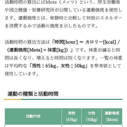
活動時間の算出にはMets（メッツ）という、厚生労働省
や国立健康・栄養研究所が公開している運動強度を使用し
ます。運動強度とは、安静時と比較して何倍のエネルギー
を消費するかで活動の強度を示したものです。
活動時間の算出方法は
「時間[hour] ＝ カロリー[kcal] /
（運動強度[Mets] × 体重[kg]）」
です。体重が減ると時
間は長くなり、増えると時間は短くなります。一覧の体重
は平均的な
「男性：65kg、女性：50kg」
を参考値として
使用しています。
運動の種類と活動時間
男性
女性
運動強度
活動内容
（65kg）
（50kg）
（Mets）