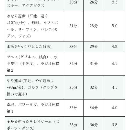
20分
26分
5.3
スキー、アクアビクス
かなり速歩（平地、速く
=107m/分）、野球、ソフトボ
21分
28分
5.0
ール、サーフィン、バレエ(モ
ダン、ジャズ)
水泳(ゆっくりとした背泳)
22分
29分
4.8
テニス(ダブルス、試合）、水
中歩行（中等度）、ラジオ体操
24分
31分
4.5
第２
やや速歩(平地、やや速めに
=93m/分)、ゴルフ（クラブを
25分
32分
4.3
担いで運ぶ）
卓球、パワーヨガ、ラジオ体操
27分
34分
4.0
第１
全身を使ったテレビゲーム（ス
28分
36分
3.8
ポーツ・ダンス）