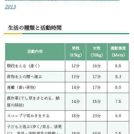
2013
生活の種類と活動時間
男性
女性
運動強度
活動内容
（65kg）
（50kg）
（Mets）
階段を上る（速く）
12分
16分
8.8
荷物を上の階へ運ぶ
13分
17分
8.3
運搬（重い荷物）
14分
17分
8.0
農作業(干し草をまとめる、納
14分
18分
7.8
屋の掃除)
スコップで雪かきをする
18分
23分
6.0
子どもと遊ぶ(歩く/走る、活発
に)、家具・家財道具の移動・
18分
24分
5.8