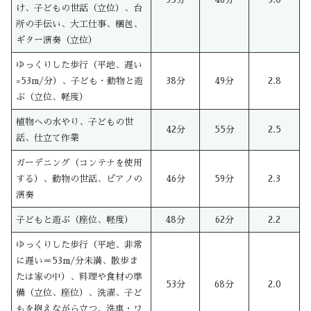
け、子どもの世話（立位）、台
所の手伝い、大工仕事、梱包、
ギター演奏（立位）
ゆっくりした歩行（平地、遅い
=53m/分）、子ども・動物と遊
38分
49分
2.8
ぶ（立位、軽度）
植物への水やり、子どもの世
42分
55分
2.5
話、仕立て作業
ガーデニング（コンテナを使用
する）、動物の世話、ピアノの
46分
59分
2.3
演奏
子どもと遊ぶ（座位、軽度）
48分
62分
2.2
ゆっくりした歩行（平地、非常
に遅い＝53m/分未満、散歩ま
たは家の中）、料理や食材の準
53分
68分
2.0
備（立位、座位）、洗濯、子ど
もを抱えながら立つ、洗車・ワ