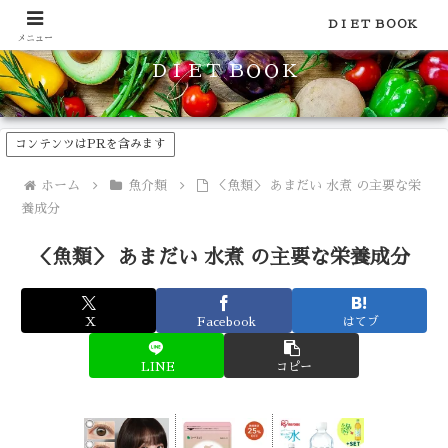
食品のカロリーや糖質などの栄養素がわかる！健康やダイエットに
ＤＩＥＴ ＢＯＯＫ
メニュー
ＤＩＥＴ ＢＯＯＫ
コンテンツはPRを含みます
ホーム
魚介類
＜魚類＞ あまだい 水煮 の主要な栄
養成分
＜魚類＞ あまだい 水煮 の主要な栄養成分
X
Facebook
はてブ
LINE
コピー