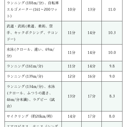
ランニング(188m/分)、自転車
エルゴメーター(161～200ワッ
10分
13分
11.0
ト)
武道・武術(柔道、柔術、空
手、キックボクシング、テコン
11分
14分
10.3
ドー)
水泳(クロール、速い、69m/
11分
14分
10.0
分)
ランニング(161m/分)
11分
14分
9.8
ランニング(139m/分)
12分
16分
9.0
ランニング(134m/分)、水泳
(クロール、ふつうの速さ、
13分
17分
8.3
46m/分未満)、ラグビー（試
合）
サイクリング（約20km/時）
14分
17分
8.0
エアロビクス、テニス（シング