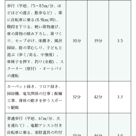
歩行（平地、75～85m/分、ほ
どほどの速さ、散歩など）、楽
に自転車に乗る(8.9km/時)、
階段を下りる、軽い荷物運び、
車の荷物の積み下ろし、荷づく
り、モップがけ、床磨き、風呂
30分
39分
3.5
掃除、庭の草むしり、子どもと
遊ぶ（歩く/走る、中強度）、
車椅子を押す、釣り(全般) 、ス
クーター（原付）・オートバイ
の運転
カーペット掃き、フロア掃き、
掃除機、電気関係の仕事：配線
32分
42分
3.3
工事、身体の動きを伴うスポー
ツ観戦
普通歩行（平地、67m/分、犬
を連れて）、電動アシスト付き
自転車に乗る、家財道具の片付
35分
46分
3.0