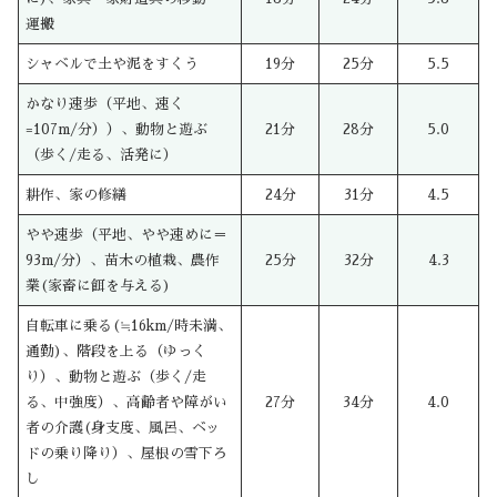
運搬
シャベルで土や泥をすくう
19分
25分
5.5
かなり速歩（平地、速く
=107m/分））、動物と遊ぶ
21分
28分
5.0
（歩く/走る、活発に）
耕作、家の修繕
24分
31分
4.5
やや速歩（平地、やや速めに＝
93m/分）、苗木の植栽、農作
25分
32分
4.3
業(家畜に餌を与える)
自転車に乗る(≒16km/時未満、
通勤)、階段を上る（ゆっく
り）、動物と遊ぶ（歩く/走
る、中強度）、高齢者や障がい
27分
34分
4.0
者の介護(身支度、風呂、ベッ
ドの乗り降り）、屋根の雪下ろ
し