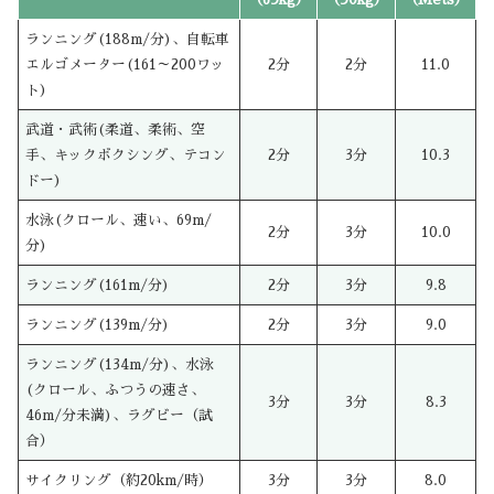
ランニング(188m/分)、自転車
エルゴメーター(161～200ワッ
2分
2分
11.0
ト)
武道・武術(柔道、柔術、空
手、キックボクシング、テコン
2分
3分
10.3
ドー)
水泳(クロール、速い、69m/
2分
3分
10.0
分)
ランニング(161m/分)
2分
3分
9.8
ランニング(139m/分)
2分
3分
9.0
ランニング(134m/分)、水泳
(クロール、ふつうの速さ、
3分
3分
8.3
46m/分未満)、ラグビー（試
合）
サイクリング（約20km/時）
3分
3分
8.0