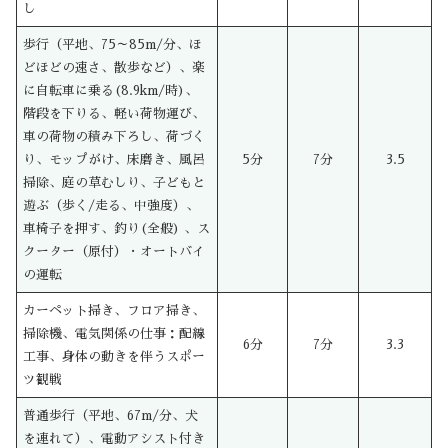
し
歩行（平地、75～85m/分、ほ
どほどの速さ、散歩など）、楽
に自転車に乗る(8.9km/時)、
階段を下りる、軽い荷物運び、
車の荷物の積み下ろし、荷づく
り、モップがけ、床磨き、風呂
5分
7分
3.5
掃除、庭の草むしり、子どもと
遊ぶ（歩く/走る、中強度）、
車椅子を押す、釣り(全般) 、ス
クーター（原付）・オートバイ
の運転
カーペット掃き、フロア掃き、
掃除機、電気関係の仕事：配線
6分
7分
3.3
工事、身体の動きを伴うスポー
ツ観戦
普通歩行（平地、67m/分、犬
を連れて）、電動アシスト付き