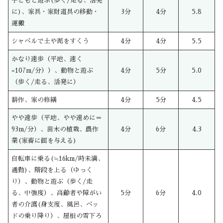
子どもと遊ぶ(歩く/走る、活発
に)、家具・家財道具の移動・
3分
4分
5.8
運搬
シャベルで土や泥をすくう
4分
4分
5.5
かなり速歩（平地、速く
=107m/分））、動物と遊ぶ
4分
5分
5.0
（歩く/走る、活発に）
耕作、家の修繕
4分
5分
4.5
やや速歩（平地、やや速めに＝
93m/分）、苗木の植栽、農作
4分
6分
4.3
業(家畜に餌を与える)
自転車に乗る(≒16km/時未満、
通勤)、階段を上る（ゆっく
り）、動物と遊ぶ（歩く/走
る、中強度）、高齢者や障がい
5分
6分
4.0
者の介護(身支度、風呂、ベッ
ドの乗り降り）、屋根の雪下ろ