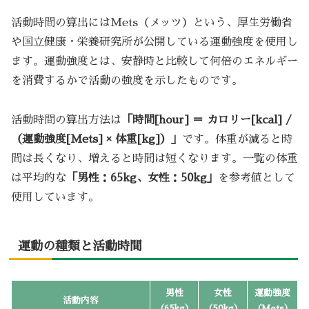
活動時間の算出にはMets（メッツ）という、厚生労働省
や国立健康・栄養研究所が公開している運動強度を使用し
ます。運動強度とは、安静時と比較して何倍のエネルギー
を消費するかで活動の強度を示したものです。
活動時間の算出方法は
「時間[hour] ＝ カロリー[kcal] /
（運動強度[Mets] × 体重[kg]）」
です。体重が減ると時
間は長くなり、増えると時間は短くなります。一覧の体重
は平均的な
「男性：65kg、女性：50kg」
を参考値として
使用しています。
運動の種類と活動時間
男性
女性
運動強度
活動内容
（65kg）
（50kg）
（Mets）