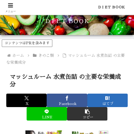
食品のカロリーや糖質などの栄養素がわかる！健康やダイエットに
ＤＩＥＴ ＢＯＯＫ
メニュー
ＤＩＥＴ ＢＯＯＫ
コンテンツはPRを含みます
ホーム
きのこ類
マッシュルーム 水煮缶詰 の主要
な栄養成分
マッシュルーム 水煮缶詰 の主要な栄養成
分
X
Facebook
はてブ
LINE
コピー