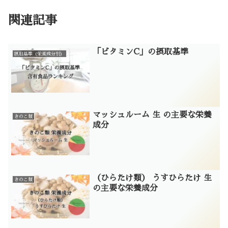
関連記事
「ビタミンC」の摂取基準
摂取基準（栄養成分別）
マッシュルーム 生 の主要な栄養
きのこ類
成分
（ひらたけ類） うすひらたけ 生
きのこ類
の主要な栄養成分