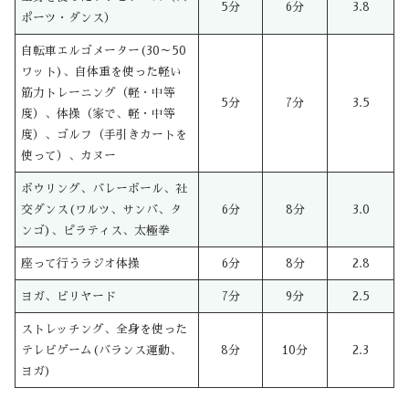
5分
6分
3.8
ポーツ・ダンス）
自転車エルゴメーター(30～50
ワット)、自体重を使った軽い
筋力トレーニング（軽・中等
5分
7分
3.5
度）、体操（家で、軽・中等
度）、ゴルフ（手引きカートを
使って）、カヌー
ボウリング、バレーボール、社
交ダンス(ワルツ、サンバ、タ
6分
8分
3.0
ンゴ)、ピラティス、太極拳
座って行うラジオ体操
6分
8分
2.8
ヨガ、ビリヤード
7分
9分
2.5
ストレッチング、全身を使った
テレビゲーム(バランス運動、
8分
10分
2.3
ヨガ)