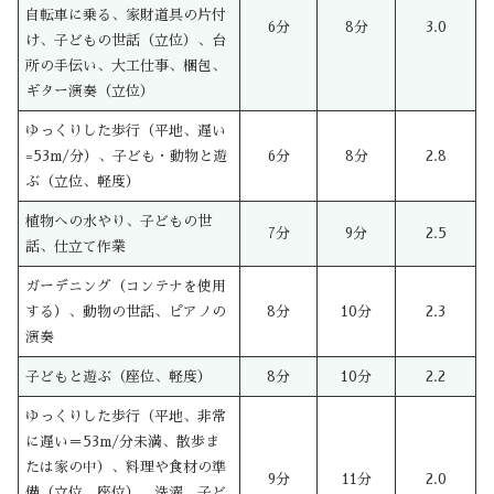
自転車に乗る、家財道具の片付
6分
8分
3.0
け、子どもの世話（立位）、台
所の手伝い、大工仕事、梱包、
ギター演奏（立位）
ゆっくりした歩行（平地、遅い
=53m/分）、子ども・動物と遊
6分
8分
2.8
ぶ（立位、軽度）
植物への水やり、子どもの世
7分
9分
2.5
話、仕立て作業
ガーデニング（コンテナを使用
する）、動物の世話、ピアノの
8分
10分
2.3
演奏
子どもと遊ぶ（座位、軽度）
8分
10分
2.2
ゆっくりした歩行（平地、非常
に遅い＝53m/分未満、散歩ま
たは家の中）、料理や食材の準
9分
11分
2.0
備（立位、座位）、洗濯、子ど