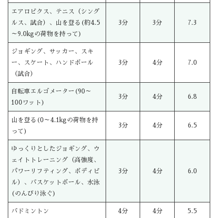
エアロビクス、テニス（シング
ルス、試合）、山を登る(約4.5
3分
3分
7.3
～9.0kgの荷物を持って)
ジョギング、サッカー、スキ
ー、スケート、ハンドボール
3分
4分
7.0
（試合）
自転車エルゴメーター(90～
3分
4分
6.8
100ワット)
山を登る(0～4.1kgの荷物を持
3分
4分
6.5
って)
ゆっくりとしたジョギング、ウ
ェイトトレーニング（高強度、
パワーリフティング、ボディビ
3分
4分
6.0
ル）、バスケットボール、水泳
(のんびり泳ぐ)
バドミントン
4分
4分
5.5