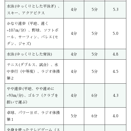
水泳(ゆっくりとした平泳ぎ) 、
4分
5分
5.3
スキー、アクアビクス
かなり速歩（平地、速く
=107m/分）、野球、ソフトボ
4分
5分
5.0
ール、サーフィン、バレエ(モ
ダン、ジャズ)
水泳(ゆっくりとした背泳)
4分
5分
4.8
テニス(ダブルス、試合）、水
中歩行（中等度）、ラジオ体操
4分
5分
4.5
第２
やや速歩(平地、やや速めに
=93m/分)、ゴルフ（クラブを
4分
6分
4.3
担いで運ぶ）
卓球、パワーヨガ、ラジオ体操
5分
6分
4.0
第１
全身を使ったテレビゲーム（ス