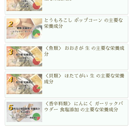
とうもろこし ポップコーン の主要な
栄養成分
＜魚類＞ おおさが 生 の主要な栄養成
分
＜貝類＞ ほたてがい 生 の主要な栄養
成分
＜香辛料類＞ にんにく ガーリックパ
ウダー 食塩添加 の主要な栄養成分