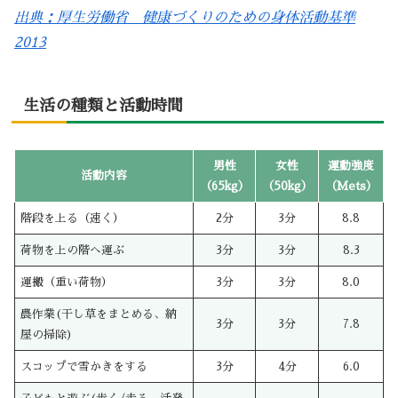
出典：厚生労働省 健康づくりのための身体活動基準
2013
生活の種類と活動時間
男性
女性
運動強度
活動内容
（65kg）
（50kg）
（Mets）
階段を上る（速く）
2分
3分
8.8
荷物を上の階へ運ぶ
3分
3分
8.3
運搬（重い荷物）
3分
3分
8.0
農作業(干し草をまとめる、納
3分
3分
7.8
屋の掃除)
スコップで雪かきをする
3分
4分
6.0