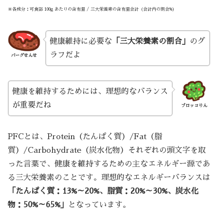
※各成分：可食部 100g あたりの含有量 / 三大栄養素の含有量合計（合計内の割合%）
健康維持に必要な
「三大栄養素の割合」
のグ
ラフだよ
バーグせんせ
健康を維持するためには、理想的なバランス
が重要だね
ブロッコりん
PFCとは、Protein（たんぱく質）/Fat（脂
質）/Carbohydrate（炭水化物）それぞれの頭文字を取
った言葉で、健康を維持するための主なエネルギー源であ
る三大栄養素のことです。理想的なエネルギーバランスは
「たんぱく質：13%～20%、脂質：20%～30%、炭水化
物：50%～65%」
となっています。