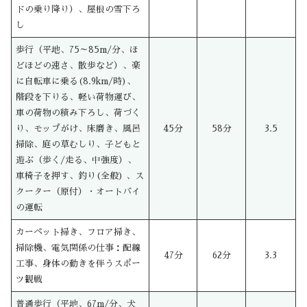
ドの乗り降り）、屋根の雪下ろ
し
歩行（平地、75～85m/分、ほ
どほどの速さ、散歩など）、楽
に自転車に乗る(8.9km/時)、
階段を下りる、軽い荷物運び、
車の荷物の積み下ろし、荷づく
り、モップがけ、床磨き、風呂
45分
58分
3.5
掃除、庭の草むしり、子どもと
遊ぶ（歩く/走る、中強度）、
車椅子を押す、釣り(全般) 、ス
クーター（原付）・オートバイ
の運転
カーペット掃き、フロア掃き、
掃除機、電気関係の仕事：配線
47分
62分
3.3
工事、身体の動きを伴うスポー
ツ観戦
普通歩行（平地、67m/分、犬