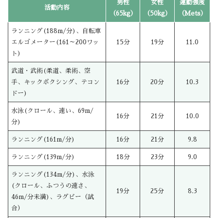
男性
女性
運動強度
活動内容
（65kg）
（50kg）
（Mets）
ランニング(188m/分)、自転車
エルゴメーター(161～200ワッ
15分
19分
11.0
ト)
武道・武術(柔道、柔術、空
手、キックボクシング、テコン
16分
20分
10.3
ドー)
水泳(クロール、速い、69m/
16分
21分
10.0
分)
ランニング(161m/分)
16分
21分
9.8
ランニング(139m/分)
18分
23分
9.0
ランニング(134m/分)、水泳
(クロール、ふつうの速さ、
19分
25分
8.3
46m/分未満)、ラグビー（試
合）