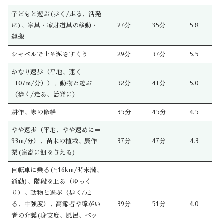
子どもと遊ぶ(歩く/走る、活発
に)、家具・家財道具の移動・
27分
35分
5.8
運搬
シャベルで土や泥をすくう
29分
37分
5.5
かなり速歩（平地、速く
=107m/分））、動物と遊ぶ
32分
41分
5.0
（歩く/走る、活発に）
耕作、家の修繕
35分
45分
4.5
やや速歩（平地、やや速めに＝
93m/分）、苗木の植栽、農作
37分
47分
4.3
業(家畜に餌を与える)
自転車に乗る(≒16km/時未満、
通勤)、階段を上る（ゆっく
り）、動物と遊ぶ（歩く/走
る、中強度）、高齢者や障がい
39分
51分
4.0
者の介護(身支度、風呂、ベッ