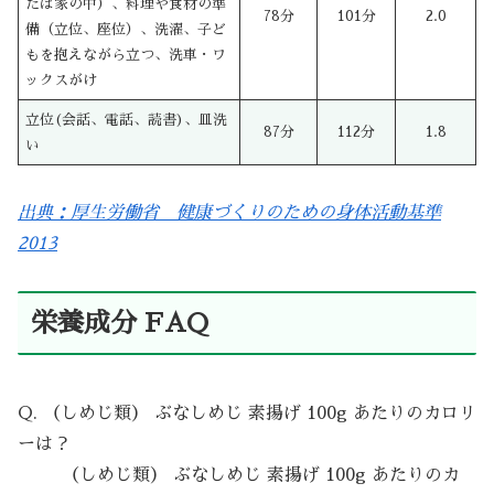
たは家の中）、料理や食材の準
78分
101分
2.0
備（立位、座位）、洗濯、子ど
もを抱えながら立つ、洗車・ワ
ックスがけ
立位(会話、電話、読書)、皿洗
87分
112分
1.8
い
出典：厚生労働省 健康づくりのための身体活動基準
2013
栄養成分 FAQ
Q. （しめじ類） ぶなしめじ 素揚げ 100g あたりのカロリ
ーは？
（しめじ類） ぶなしめじ 素揚げ 100g あたりのカ