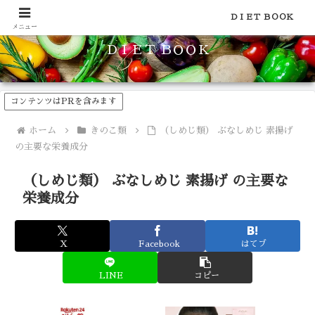
食品のカロリーや糖質などの栄養素がわかる！健康やダイエットに
ＤＩＥＴ ＢＯＯＫ
メニュー
ＤＩＥＴ ＢＯＯＫ
コンテンツはPRを含みます
ホーム
きのこ類
（しめじ類） ぶなしめじ 素揚げ
の主要な栄養成分
（しめじ類） ぶなしめじ 素揚げ の主要な
栄養成分
X
Facebook
はてブ
LINE
コピー