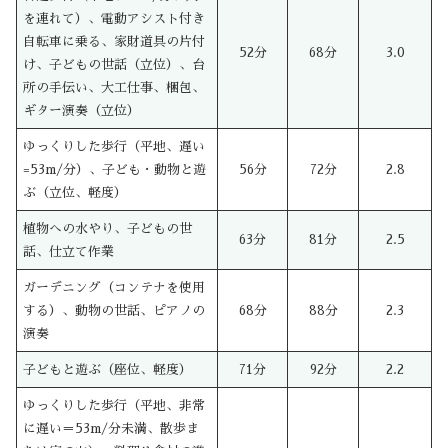
を連れて）、電動アシスト付き
自転車に乗る、家財道具の片付
52分
68分
3.0
け、子どもの世話（立位）、台
所の手伝い、大工仕事、梱包、
ギター演奏（立位）
ゆっくりした歩行（平地、遅い
=53m/分）、子ども・動物と遊
56分
72分
2.8
ぶ（立位、軽度）
植物への水やり、子どもの世
63分
81分
2.5
話、仕立て作業
ガーデニング（コンテナを使用
する）、動物の世話、ピアノの
68分
88分
2.3
演奏
子どもと遊ぶ（座位、軽度）
71分
92分
2.2
ゆっくりした歩行（平地、非常
に遅い＝53m/分未満、散歩ま