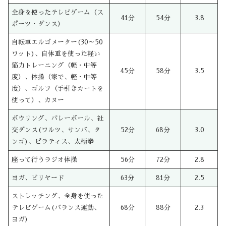
全身を使ったテレビゲーム（ス
41分
54分
3.8
ポーツ・ダンス）
自転車エルゴメーター(30～50
ワット)、自体重を使った軽い
筋力トレーニング（軽・中等
45分
58分
3.5
度）、体操（家で、軽・中等
度）、ゴルフ（手引きカートを
使って）、カヌー
ボウリング、バレーボール、社
交ダンス(ワルツ、サンバ、タ
52分
68分
3.0
ンゴ)、ピラティス、太極拳
座って行うラジオ体操
56分
72分
2.8
ヨガ、ビリヤード
63分
81分
2.5
ストレッチング、全身を使った
テレビゲーム(バランス運動、
68分
88分
2.3
ヨガ)