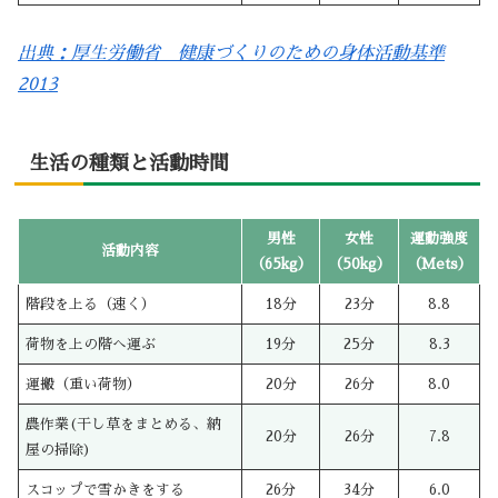
出典：厚生労働省 健康づくりのための身体活動基準
2013
生活の種類と活動時間
男性
女性
運動強度
活動内容
（65kg）
（50kg）
（Mets）
階段を上る（速く）
18分
23分
8.8
荷物を上の階へ運ぶ
19分
25分
8.3
運搬（重い荷物）
20分
26分
8.0
農作業(干し草をまとめる、納
20分
26分
7.8
屋の掃除)
スコップで雪かきをする
26分
34分
6.0