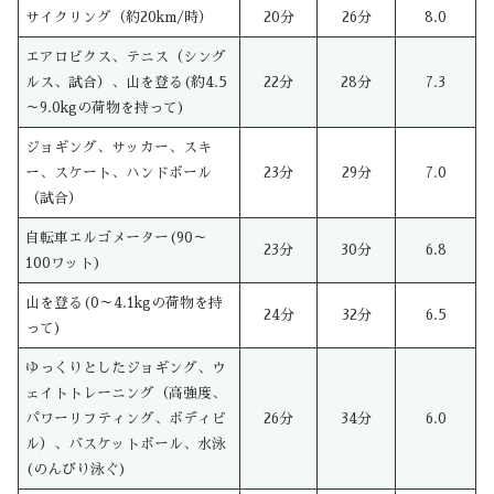
サイクリング（約20km/時）
20分
26分
8.0
エアロビクス、テニス（シング
ルス、試合）、山を登る(約4.5
22分
28分
7.3
～9.0kgの荷物を持って)
ジョギング、サッカー、スキ
ー、スケート、ハンドボール
23分
29分
7.0
（試合）
自転車エルゴメーター(90～
23分
30分
6.8
100ワット)
山を登る(0～4.1kgの荷物を持
24分
32分
6.5
って)
ゆっくりとしたジョギング、ウ
ェイトトレーニング（高強度、
パワーリフティング、ボディビ
26分
34分
6.0
ル）、バスケットボール、水泳
(のんびり泳ぐ)