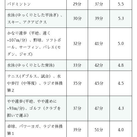
バドミントン
29分
37分
5.5
水泳(ゆっくりとした平泳ぎ) 、
30分
39分
5.3
スキー、アクアビクス
かなり速歩（平地、速く
=107m/分）、野球、ソフトボ
32分
41分
5.0
ール、サーフィン、バレエ(モ
ダン、ジャズ)
水泳(ゆっくりとした背泳)
33分
42分
4.8
テニス(ダブルス、試合）、水
中歩行（中等度）、ラジオ体操
35分
45分
4.5
第２
やや速歩(平地、やや速めに
=93m/分)、ゴルフ（クラブを
37分
47分
4.3
担いで運ぶ）
卓球、パワーヨガ、ラジオ体操
39分
51分
4.0
第１