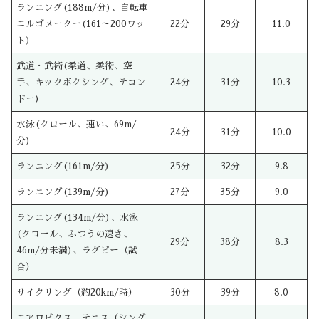
ランニング(188m/分)、自転車
エルゴメーター(161～200ワッ
22分
29分
11.0
ト)
武道・武術(柔道、柔術、空
手、キックボクシング、テコン
24分
31分
10.3
ドー)
水泳(クロール、速い、69m/
24分
31分
10.0
分)
ランニング(161m/分)
25分
32分
9.8
ランニング(139m/分)
27分
35分
9.0
ランニング(134m/分)、水泳
(クロール、ふつうの速さ、
29分
38分
8.3
46m/分未満)、ラグビー（試
合）
サイクリング（約20km/時）
30分
39分
8.0
エアロビクス、テニス（シング