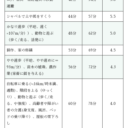
運搬
シャベルで土や泥をすくう
44分
57分
5.5
かなり速歩（平地、速く
=107m/分））、動物と遊ぶ
48分
62分
5.0
（歩く/走る、活発に）
耕作、家の修繕
53分
69分
4.5
やや速歩（平地、やや速めに＝
93m/分）、苗木の植栽、農作
56分
72分
4.3
業(家畜に餌を与える)
自転車に乗る(≒16km/時未満、
通勤)、階段を上る（ゆっく
り）、動物と遊ぶ（歩く/走
る、中強度）、高齢者や障がい
60分
78分
4.0
者の介護(身支度、風呂、ベッ
ドの乗り降り）、屋根の雪下ろ
し