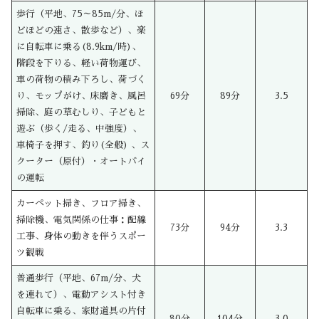
歩行（平地、75～85m/分、ほ
どほどの速さ、散歩など）、楽
に自転車に乗る(8.9km/時)、
階段を下りる、軽い荷物運び、
車の荷物の積み下ろし、荷づく
り、モップがけ、床磨き、風呂
69分
89分
3.5
掃除、庭の草むしり、子どもと
遊ぶ（歩く/走る、中強度）、
車椅子を押す、釣り(全般) 、ス
クーター（原付）・オートバイ
の運転
カーペット掃き、フロア掃き、
掃除機、電気関係の仕事：配線
73分
94分
3.3
工事、身体の動きを伴うスポー
ツ観戦
普通歩行（平地、67m/分、犬
を連れて）、電動アシスト付き
自転車に乗る、家財道具の片付
80分
104分
3.0