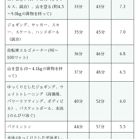
ルス、試合）、山を登る(約4.5
33分
43分
7.3
～9.0kgの荷物を持って)
ジョギング、サッカー、スキ
ー、スケート、ハンドボール
35分
45分
7.0
（試合）
自転車エルゴメーター(90～
36分
46分
6.8
100ワット)
山を登る(0～4.1kgの荷物を持
37分
48分
6.5
って)
ゆっくりとしたジョギング、ウ
ェイトトレーニング（高強度、
パワーリフティング、ボディビ
40分
52分
6.0
ル）、バスケットボール、水泳
(のんびり泳ぐ)
バドミントン
44分
57分
5.5
水泳(ゆっくりとした平泳ぎ) 、