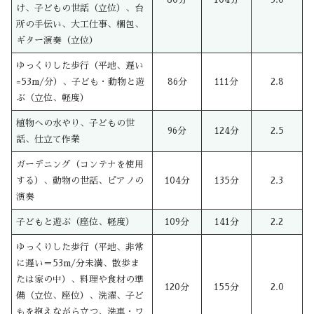
け、子どもの世話（立位）、台
所の手伝い、大工仕事、梱包、
ギター演奏（立位）
ゆっくりした歩行（平地、遅い
=53m/分）、子ども・動物と遊
86分
111分
2.8
ぶ（立位、軽度）
植物への水やり、子どもの世
96分
124分
2.5
話、仕立て作業
ガーデニング（コンテナを使用
する）、動物の世話、ピアノの
104分
135分
2.3
演奏
子どもと遊ぶ（座位、軽度）
109分
141分
2.2
ゆっくりした歩行（平地、非常
に遅い＝53m/分未満、散歩ま
たは家の中）、料理や食材の準
120分
155分
2.0
備（立位、座位）、洗濯、子ど
もを抱えながら立つ、洗車・ワ