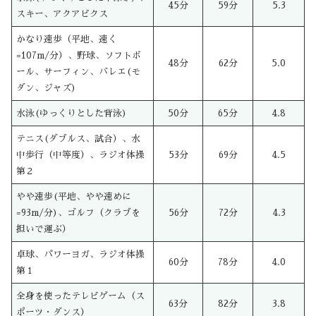
45分
59分
5.3
スキー、アクアビクス
かなり速歩（平地、速く
=107m/分）、野球、ソフトボ
48分
62分
5.0
ール、サーフィン、バレエ(モ
ダン、ジャズ)
水泳(ゆっくりとした背泳)
50分
65分
4.8
テニス(ダブルス、試合）、水
中歩行（中等度）、ラジオ体操
53分
69分
4.5
第２
やや速歩(平地、やや速めに
=93m/分)、ゴルフ（クラブを
56分
72分
4.3
担いで運ぶ）
卓球、パワーヨガ、ラジオ体操
60分
78分
4.0
第１
全身を使ったテレビゲーム（ス
63分
82分
3.8
ポーツ・ダンス）