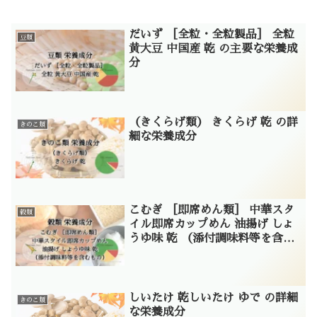
だいず ［全粒・全粒製品］ 全粒
豆類
黄大豆 中国産 乾 の主要な栄養成
分
（きくらげ類） きくらげ 乾 の詳
きのこ類
細な栄養成分
こむぎ ［即席めん類］ 中華スタ
穀類
イル即席カップめん 油揚げ しょ
うゆ味 乾 （添付調味料等を含む
もの） の主要な栄養成分
しいたけ 乾しいたけ ゆで の詳細
きのこ類
な栄養成分