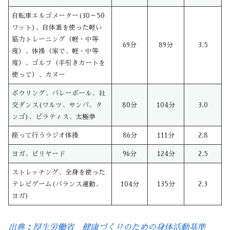
自転車エルゴメーター(30～50
ワット)、自体重を使った軽い
筋力トレーニング（軽・中等
69分
89分
3.5
度）、体操（家で、軽・中等
度）、ゴルフ（手引きカートを
使って）、カヌー
ボウリング、バレーボール、社
交ダンス(ワルツ、サンバ、タ
80分
104分
3.0
ンゴ)、ピラティス、太極拳
座って行うラジオ体操
86分
111分
2.8
ヨガ、ビリヤード
96分
124分
2.5
ストレッチング、全身を使った
テレビゲーム(バランス運動、
104分
135分
2.3
ヨガ)
出典：厚生労働省 健康づくりのための身体活動基準