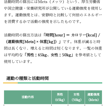
活動時間の算出にはMets（メッツ）という、厚生労働省
や国立健康・栄養研究所が公開している運動強度を使用し
ます。運動強度とは、安静時と比較して何倍のエネルギー
を消費するかで活動の強度を示したものです。
活動時間の算出方法は
「時間[hour] ＝ カロリー[kcal] /
（運動強度[Mets] × 体重[kg]）」
です。体重が減ると時
間は長くなり、増えると時間は短くなります。一覧の体重
は平均的な
「男性：65kg、女性：50kg」
を参考値として
使用しています。
運動の種類と活動時間
男性
女性
運動強度
活動内容
（65kg）
（50kg）
（Mets）