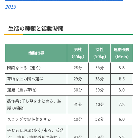
2013
生活の種類と活動時間
男性
女性
運動強度
活動内容
（65kg）
（50kg）
（Mets）
階段を上る（速く）
28分
36分
8.8
荷物を上の階へ運ぶ
29分
38分
8.3
運搬（重い荷物）
30分
39分
8.0
農作業(干し草をまとめる、納
31分
40分
7.8
屋の掃除)
スコップで雪かきをする
40分
52分
6.0
子どもと遊ぶ(歩く/走る、活発
に)、家具・家財道具の移動・
42分
54分
5.8