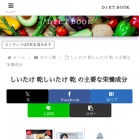
食品のカロリーや糖質などの栄養素がわかる！健康やダイエットに
ＤＩＥＴ ＢＯＯＫ
メニュー
ＤＩＥＴ ＢＯＯＫ
コンテンツはPRを含みます
ホーム
きのこ類
しいたけ 乾しいたけ 乾 の主要な
栄養成分
しいたけ 乾しいたけ 乾 の主要な栄養成分
X
Facebook
はてブ
LINE
コピー