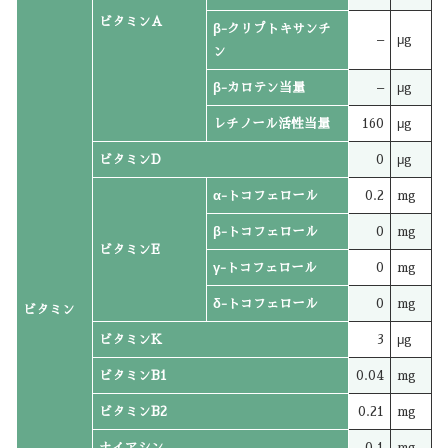
ビタミンA
β-クリプトキサンチ
–
μg
ン
β-カロテン当量
–
μg
レチノール活性当量
160
μg
ビタミンD
0
μg
α-トコフェロール
0.2
mg
β-トコフェロール
0
mg
ビタミンE
γ-トコフェロール
0
mg
δ-トコフェロール
0
mg
ビタミン
ビタミンK
3
μg
ビタミンB1
0.04
mg
ビタミンB2
0.21
mg
ナイアシン
0.1
mg