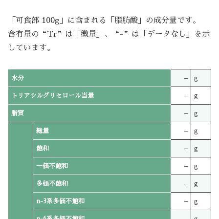
「可食部 100g」に含まれる「脂肪酸」の成分量です。
含有量の“Tr”は「微量」、“-”は「データなし」を示
しています。
水分
–
g
トリアシルグリセロール当量
–
g
脂質
–
g
総量
–
g
飽和
–
g
一価不飽和
–
g
多価不飽和
–
g
n-3系多価不飽和
–
g
n-6系多価不飽和
–
g