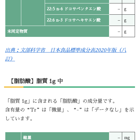
22:5 n-6 ドコサペンタエン酸
–
g
22:6 n-3 ドコサヘキサエン酸
–
g
未同定物質
–
g
出典：文部科学省 日本食品標準成分表2020年版（八
訂）
【脂肪酸】脂質 1g 中
「脂質 1g」に含まれる「脂肪酸」の成分量です。
含有量の“Tr”は「微量」、“-”は「データなし」を示
しています。
総量
–
mg