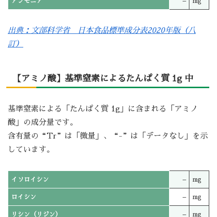
アンモニア
–
mg
出典：文部科学省 日本食品標準成分表2020年版（八
訂）
【アミノ酸】基準窒素によるたんぱく質 1g 中
基準窒素による「たんぱく質 1g」に含まれる「アミノ
酸」の成分量です。
含有量の“Tr”は「微量」、“-”は「データなし」を示
しています。
イソロイシン
–
mg
ロイシン
–
mg
リシン（リジン）
–
mg