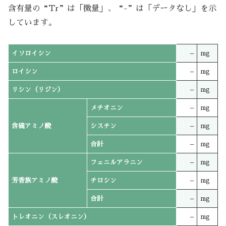
含有量の“Tr”は「微量」、“-”は「データなし」を示
しています。
イソロイシン
–
mg
ロイシン
–
mg
リシン（リジン）
–
mg
メチオニン
–
mg
含硫アミノ酸
シスチン
–
mg
合計
–
mg
フェニルアラニン
–
mg
芳香族アミノ酸
チロシン
–
mg
合計
–
mg
トレオニン（スレオニン）
–
mg