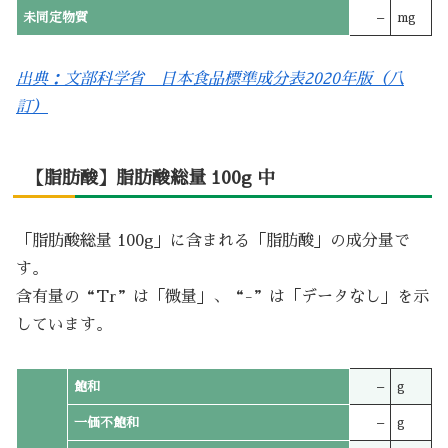
未同定物質
–
mg
出典：文部科学省 日本食品標準成分表2020年版（八
訂）
【脂肪酸】脂肪酸総量 100g 中
「脂肪酸総量 100g」に含まれる「脂肪酸」の成分量で
す。
含有量の“Tr”は「微量」、“-”は「データなし」を示
しています。
飽和
–
g
一価不飽和
–
g