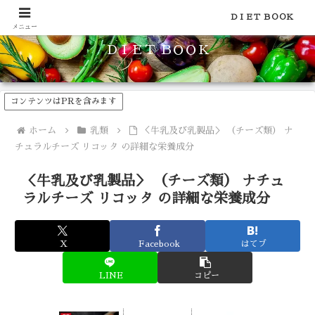
食品のカロリーや糖質などの栄養素がわかる！健康やダイエットに
ＤＩＥＴ ＢＯＯＫ
メニュー
ＤＩＥＴ ＢＯＯＫ
コンテンツはPRを含みます
ホーム
乳類
＜牛乳及び乳製品＞ （チーズ類） ナ
チュラルチーズ リコッタ の詳細な栄養成分
＜牛乳及び乳製品＞ （チーズ類） ナチュ
ラルチーズ リコッタ の詳細な栄養成分
X
Facebook
はてブ
LINE
コピー