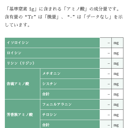
「基準窒素 1g」に含まれる「アミノ酸」の成分量です。
含有量の“Tr”は「微量」、“-”は「データなし」を示
しています。
イソロイシン
–
mg
ロイシン
–
mg
リシン（リジン）
–
mg
メチオニン
–
mg
含硫アミノ酸
シスチン
–
mg
合計
–
mg
フェニルアラニン
–
mg
芳香族アミノ酸
チロシン
–
mg
合計
–
mg