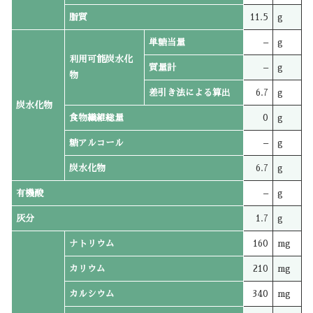
脂質
11.5
g
単糖当量
–
g
利用可能炭水化
質量計
–
g
物
差引き法による算出
6.7
g
炭水化物
食物繊維総量
0
g
糖アルコール
–
g
炭水化物
6.7
g
有機酸
–
g
灰分
1.7
g
ナトリウム
160
mg
カリウム
210
mg
カルシウム
340
mg