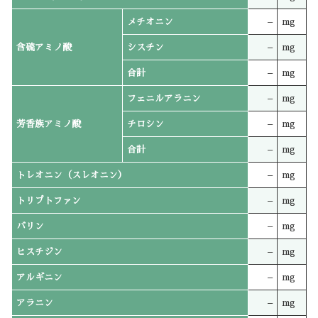
メチオニン
–
mg
含硫アミノ酸
シスチン
–
mg
合計
–
mg
フェニルアラニン
–
mg
芳香族アミノ酸
チロシン
–
mg
合計
–
mg
トレオニン（スレオニン）
–
mg
トリプトファン
–
mg
バリン
–
mg
ヒスチジン
–
mg
アルギニン
–
mg
アラニン
–
mg