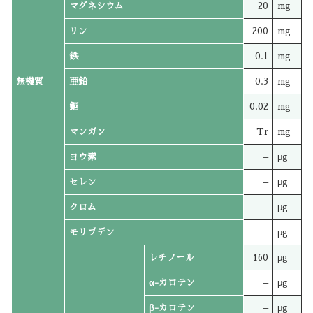
マグネシウム
20
mg
リン
200
mg
鉄
0.1
mg
無機質
亜鉛
0.3
mg
銅
0.02
mg
マンガン
Tr
mg
ヨウ素
–
μg
セレン
–
μg
クロム
–
μg
モリブデン
–
μg
レチノール
160
μg
α-カロテン
–
μg
β-カロテン
–
μg