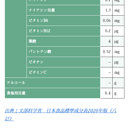
ナイアシン当量
1.3
mg
ビタミンB6
0.06
mg
ビタミンB12
0.2
μg
葉酸
4
μg
パントテン酸
0.52
mg
ビオチン
–
μg
ビタミンC
–
mg
アルコール
–
g
食塩相当量
0.4
g
出典：文部科学省 日本食品標準成分表2020年版（八
訂）