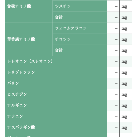
含硫アミノ酸
シスチン
–
mg
合計
–
mg
フェニルアラニン
–
mg
芳香族アミノ酸
チロシン
–
mg
合計
–
mg
トレオニン（スレオニン）
–
mg
トリプトファン
–
mg
バリン
–
mg
ヒスチジン
–
mg
アルギニン
–
mg
アラニン
–
mg
アスパラギン酸
–
mg