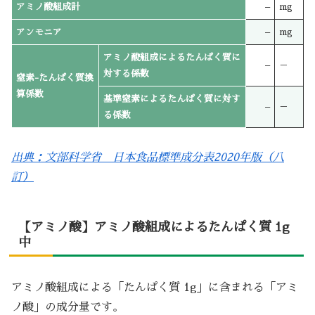
アミノ酸組成計
–
mg
アンモニア
–
mg
アミノ酸組成によるたんぱく質に
–
－
対する係数
窒素-たんぱく質換
算係数
基準窒素によるたんぱく質に対す
–
－
る係数
出典：文部科学省 日本食品標準成分表2020年版（八
訂）
【アミノ酸】アミノ酸組成によるたんぱく質 1g
中
アミノ酸組成による「たんぱく質 1g」に含まれる「アミ
ノ酸」の成分量です。