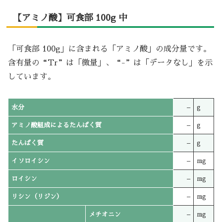
【アミノ酸】可食部 100g 中
「可食部 100g」に含まれる「アミノ酸」の成分量です。
含有量の“Tr”は「微量」、“-”は「データなし」を示
しています。
水分
–
g
アミノ酸組成によるたんぱく質
–
g
たんぱく質
–
g
イソロイシン
–
mg
ロイシン
–
mg
リシン（リジン）
–
mg
メチオニン
–
mg