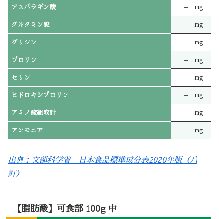
アスパラギン酸
–
mg
グルタミン酸
–
mg
グリシン
–
mg
プロリン
–
mg
セリン
–
mg
ヒドロキシプロリン
–
mg
アミノ酸組成計
–
mg
アンモニア
–
mg
出典：文部科学省 日本食品標準成分表2020年版（八
訂）
【脂肪酸】可食部 100g 中