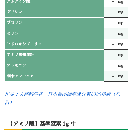
グルタミン酸
–
mg
グリシン
–
mg
プロリン
–
mg
セリン
–
mg
ヒドロキシプロリン
–
mg
アミノ酸組成計
–
mg
アンモニア
–
mg
剰余アンモニア
–
mg
出典：文部科学省 日本食品標準成分表2020年版（八
訂）
【アミノ酸】基準窒素 1g 中