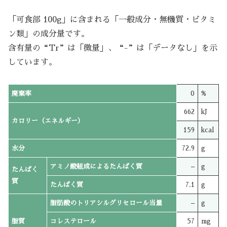
「可食部 100g」に含まれる「一般成分・無機質・ビタミ
ン類」の成分量です。
含有量の“Tr”は「微量」、“-”は「データなし」を示
しています。
廃棄率
0
%
662
kJ
カロリー（エネルギー）
159
kcal
水分
72.9
g
アミノ酸組成によるたんぱく質
–
g
たんぱく
質
たんぱく質
7.1
g
脂肪酸のトリアシルグリセロール当量
–
g
脂質
コレステロール
57
mg