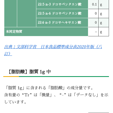
22:5 n-3 ドコサペンタエン酸
0.1
g
22:5 n-6 ドコサペンタエン酸
0
g
22:6 n-3 ドコサヘキサエン酸
0
g
未同定物質
–
g
出典：文部科学省 日本食品標準成分表2020年版（八
訂）
【脂肪酸】脂質 1g 中
「脂質 1g」に含まれる「脂肪酸」の成分量です。
含有量の“Tr”は「微量」、“-”は「データなし」を示
しています。