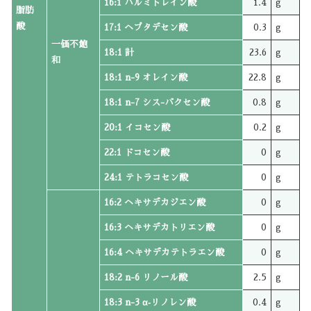
16:1 パルミトレイン酸
1.4
g
脂肪
酸
17:1 ヘプタデセン酸
0.3
g
一価不飽
18:1 計
23.6
g
和
18:1 n-9 オレイン酸
22.8
g
18:1 n-7 シス-バクセン酸
0.8
g
20:1 イコセン酸
0.2
g
22:1 ドコセン酸
0
g
24:1 テトラコセン酸
0
g
16:2 ヘキサデカジエン酸
0
g
16:3 ヘキサデカトリエン酸
0
g
16:4 ヘキサデカテトラエン酸
0
g
18:2 n-6 リノール酸
2.5
g
18:3 n-3 α‐リノレン酸
0.4
g