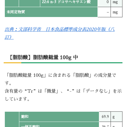
22:6 n-3 ドコサヘキサエン酸
0
mg
未同定物質
–
mg
出典：文部科学省 日本食品標準成分表2020年版（八
訂）
【脂肪酸】脂肪酸総量 100g 中
「脂肪酸総量 100g」に含まれる「脂肪酸」の成分量で
す。
含有量の“Tr”は「微量」、“-”は「データなし」を示
しています。
飽和
69.9
g
一価不飽和
26.7
g