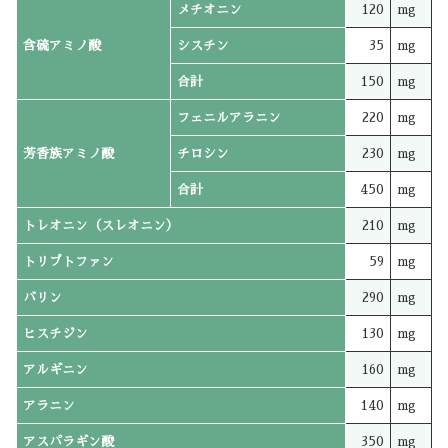
メチオニン
120
mg
含硫アミノ酸
シスチン
35
mg
合計
150
mg
フェニルアラニン
220
mg
芳香族アミノ酸
チロシン
230
mg
合計
450
mg
トレオニン（スレオニン）
210
mg
トリプトファン
59
mg
バリン
290
mg
ヒスチジン
130
mg
アルギニン
160
mg
アラニン
140
mg
アスパラギン酸
350
mg