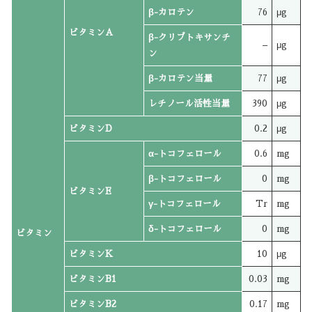
β-カロテン
76
μg
ビタミンA
β-クリプトキサンチ
–
μg
ン
β-カロテン当量
77
μg
レチノール活性当量
390
μg
ビタミンD
0.2
μg
α-トコフェロール
0.6
mg
β-トコフェロール
0
mg
ビタミンE
γ-トコフェロール
Tr
mg
δ-トコフェロール
0
mg
ビタミン
ビタミンK
10
μg
ビタミンB1
0.03
mg
ビタミンB2
0.17
mg