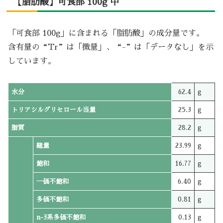
【脂肪酸】可食部 100g 中
「可食部 100g」に含まれる「脂肪酸」の成分量です。
含有量の“Tr”は「微量」、“-”は「データなし」を示
しています。
水分
62.4
g
トリアシルグリセロール当量
25.3
g
脂質
28.2
g
総量
23.99
g
飽和
16.77
g
一価不飽和
6.40
g
多価不飽和
0.81
g
n-3系多価不飽和
0.13
g