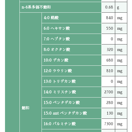
n-6系多価不飽和
0.68
g
4:0 酪酸
840
mg
6:0 ヘキサン酸
550
mg
7:0 ヘプタン酸
0
mg
8:0 オクタン酸
320
mg
10:0 デカン酸
680
mg
12:0 ラウリン酸
810
mg
13:0 トリデカン酸
0
mg
14:0 ミリスチン酸
2700
mg
15:0 ペンタデカン酸
280
mg
飽和
15:0 ant ペンタデカン酸
130
mg
16:0 パルミチン酸
7300
mg