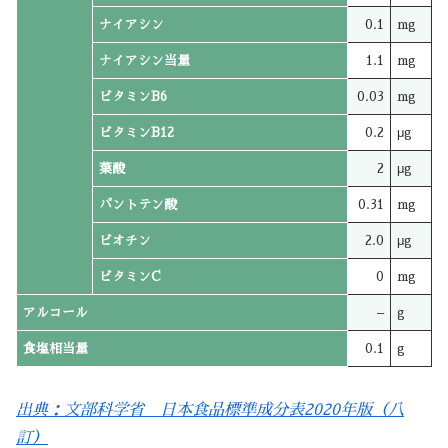
ナイアシン
0.1
mg
ナイアシン当量
1.1
mg
ビタミンB6
0.03
mg
ビタミンB12
0.2
μg
葉酸
2
μg
パントテン酸
0.31
mg
ビオチン
2.0
μg
ビタミンC
0
mg
アルコール
–
g
食塩相当量
0.1
g
出典：文部科学省 日本食品標準成分表2020年版（八
訂）