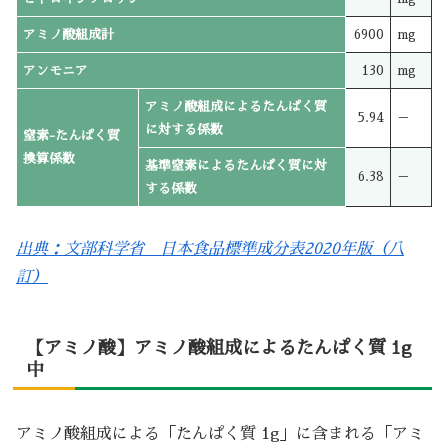
アミノ酸組成計
6900
mg
アンモニア
130
mg
アミノ酸組成によるたんぱく質
5.94
－
に対する係数
窒素-たんぱく質
換算係数
基準窒素によるたんぱく質に対
6.38
－
する係数
出典：文部科学省 日本食品標準成分表2020年版（八
訂）
【アミノ酸】アミノ酸組成によるたんぱく質 1g
中
アミノ酸組成による「たんぱく質 1g」に含まれる「アミ