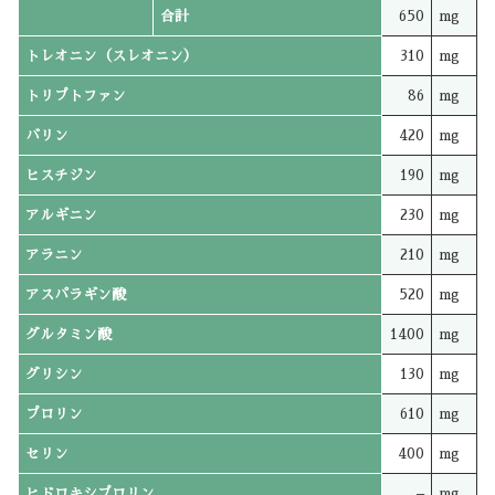
合計
650
mg
トレオニン（スレオニン）
310
mg
トリプトファン
86
mg
バリン
420
mg
ヒスチジン
190
mg
アルギニン
230
mg
アラニン
210
mg
アスパラギン酸
520
mg
グルタミン酸
1400
mg
グリシン
130
mg
プロリン
610
mg
セリン
400
mg
ヒドロキシプロリン
–
mg