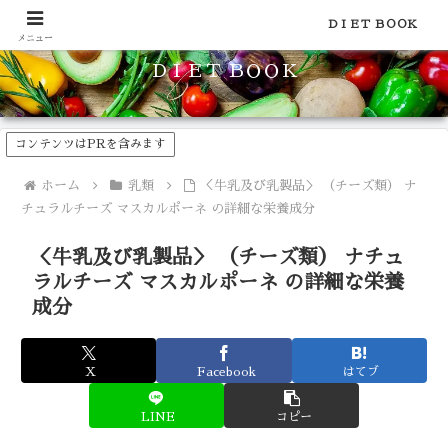
食品のカロリーや糖質などの栄養素がわかる！健康やダイエットに
ＤＩＥＴ ＢＯＯＫ
メニュー
ＤＩＥＴ ＢＯＯＫ
コンテンツはPRを含みます
ホーム
乳類
＜牛乳及び乳製品＞ （チーズ類） ナ
チュラルチーズ マスカルポーネ の詳細な栄養成分
＜牛乳及び乳製品＞ （チーズ類） ナチュ
ラルチーズ マスカルポーネ の詳細な栄養
成分
X
Facebook
はてブ
LINE
コピー