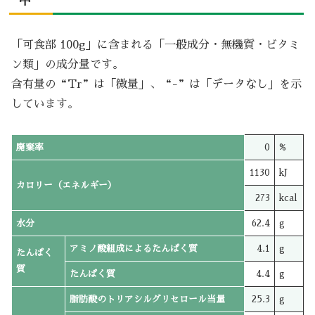
中
「可食部 100g」に含まれる「一般成分・無機質・ビタミ
ン類」の成分量です。
含有量の“Tr”は「微量」、“-”は「データなし」を示
しています。
廃棄率
0
%
1130
kJ
カロリー（エネルギー）
273
kcal
水分
62.4
g
アミノ酸組成によるたんぱく質
4.1
g
たんぱく
質
たんぱく質
4.4
g
脂肪酸のトリアシルグリセロール当量
25.3
g