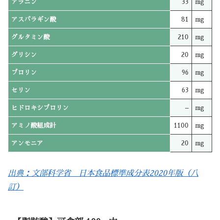
アラニン
33
mg
アスパラギン酸
81
mg
グルタミン酸
210
mg
グリシン
20
mg
プロリン
96
mg
セリン
63
mg
ヒドロキシプロリン
–
mg
アミノ酸組成計
1100
mg
アンモニア
20
mg
出典：文部科学省 日本食品標準成分表2020年版（八
訂）