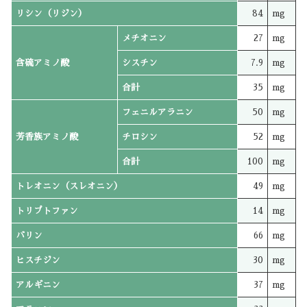
リシン（リジン）
84
mg
メチオニン
27
mg
含硫アミノ酸
シスチン
7.9
mg
合計
35
mg
フェニルアラニン
50
mg
芳香族アミノ酸
チロシン
52
mg
合計
100
mg
トレオニン（スレオニン）
49
mg
トリプトファン
14
mg
バリン
66
mg
ヒスチジン
30
mg
アルギニン
37
mg