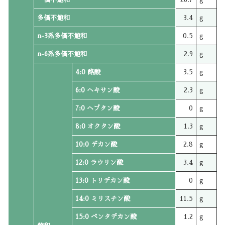
多価不飽和
3.4
g
n-3系多価不飽和
0.5
g
n-6系多価不飽和
2.9
g
4:0 酪酸
3.5
g
6:0 ヘキサン酸
2.3
g
7:0 ヘプタン酸
0
g
8:0 オクタン酸
1.3
g
10:0 デカン酸
2.8
g
12:0 ラウリン酸
3.4
g
13:0 トリデカン酸
0
g
14:0 ミリスチン酸
11.5
g
15:0 ペンタデカン酸
1.2
g