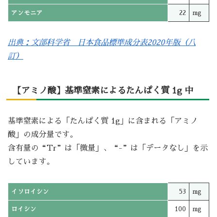
アンモニア
22
mg
出典：文部科学省 日本食品標準成分表2020年版（八
訂）
【アミノ酸】基準窒素によるたんぱく質 1g 中
基準窒素による「たんぱく質 1g」に含まれる「アミノ
酸」の成分量です。
含有量の“Tr”は「微量」、“-”は「データなし」を示
しています。
イソロイシン
53
mg
ロイシン
100
mg