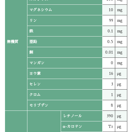
マグネシウム
10
mg
リン
99
mg
鉄
0.1
mg
無機質
亜鉛
0.5
mg
銅
0.01
mg
マンガン
0
mg
ヨウ素
16
μg
セレン
3
μg
クロム
1
μg
モリブデン
8
μg
レチノール
390
μg
α-カロテン
Tr
μg