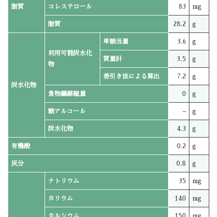
脂質
コレステロール
83
mg
脂質
28.2
g
単糖当量
3.6
g
利用可能炭水化
質量計
3.5
g
物
差引き法による算出
7.2
g
炭水化物
食物繊維総量
0
g
糖アルコール
–
g
炭水化物
4.3
g
有機酸
0.2
g
灰分
0.8
g
ナトリウム
35
mg
カリウム
140
mg
カルシウム
150
mg