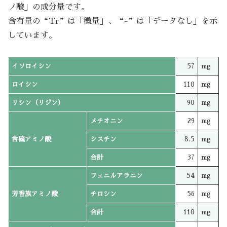
ノ酸」の成分量です。
含有量の“Tr”は「微量」、“-”は「データなし」を示
しています。
イソロイシン
57
mg
ロイシン
110
mg
リシン（リジン）
90
mg
メチオニン
29
mg
含硫アミノ酸
シスチン
8.5
mg
合計
37
mg
フェニルアラニン
54
mg
芳香族アミノ酸
チロシン
56
mg
合計
110
mg