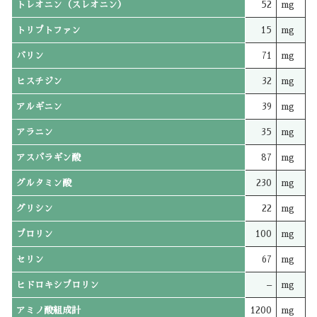
トレオニン（スレオニン）
52
mg
トリプトファン
15
mg
バリン
71
mg
ヒスチジン
32
mg
アルギニン
39
mg
アラニン
35
mg
アスパラギン酸
87
mg
グルタミン酸
230
mg
グリシン
22
mg
プロリン
100
mg
セリン
67
mg
ヒドロキシプロリン
–
mg
アミノ酸組成計
1200
mg