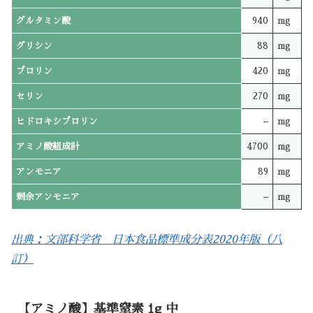
グルタミン酸
940
mg
グリシン
88
mg
プロリン
420
mg
セリン
270
mg
ヒドロキシプロリン
–
mg
アミノ酸組成計
4700
mg
アンモニア
89
mg
剰余アンモニア
–
mg
出典：文部科学省 日本食品標準成分表2020年版（八
訂）
【アミノ酸】基準窒素 1g 中