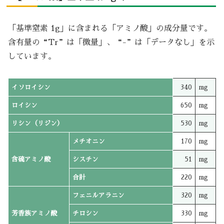
「基準窒素 1g」に含まれる「アミノ酸」の成分量です。
含有量の“Tr”は「微量」、“-”は「データなし」を示
しています。
イソロイシン
340
mg
ロイシン
650
mg
リシン（リジン）
530
mg
メチオニン
170
mg
含硫アミノ酸
シスチン
51
mg
合計
220
mg
フェニルアラニン
320
mg
芳香族アミノ酸
チロシン
330
mg