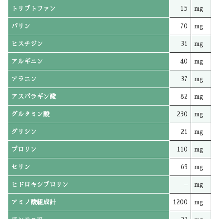
トリプトファン
15
mg
バリン
70
mg
ヒスチジン
31
mg
アルギニン
40
mg
アラニン
37
mg
アスパラギン酸
82
mg
グルタミン酸
230
mg
グリシン
21
mg
プロリン
110
mg
セリン
69
mg
ヒドロキシプロリン
–
mg
アミノ酸組成計
1200
mg