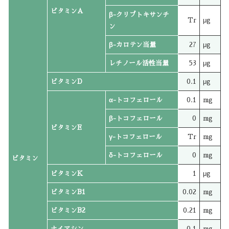
ビタミンA
β-クリプトキサンチ
Tr
μg
ン
β-カロテン当量
27
μg
レチノール活性当量
53
μg
ビタミンD
0.1
μg
α-トコフェロール
0.1
mg
β-トコフェロール
0
mg
ビタミンE
γ-トコフェロール
Tr
mg
δ-トコフェロール
0
mg
ビタミン
ビタミンK
1
μg
ビタミンB1
0.02
mg
ビタミンB2
0.21
mg
ナイアシン
0.1
mg