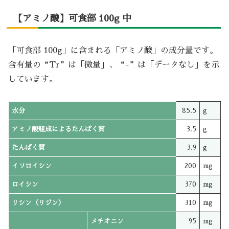
【アミノ酸】可食部 100g 中
「可食部 100g」に含まれる「アミノ酸」の成分量です。
含有量の“Tr”は「微量」、“-”は「データなし」を示
しています。
水分
85.5
g
アミノ酸組成によるたんぱく質
3.5
g
たんぱく質
3.9
g
イソロイシン
200
mg
ロイシン
370
mg
リシン（リジン）
310
mg
メチオニン
95
mg