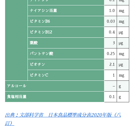
ナイアシン当量
1.0
mg
ビタミンB6
0.03
mg
ビタミンB12
0.4
μg
葉酸
3
μg
パントテン酸
0.25
mg
ビオチン
2.1
μg
ビタミンC
1
mg
アルコール
–
g
食塩相当量
0.1
g
出典：文部科学省 日本食品標準成分表2020年版（八
訂）