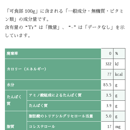
「可食部 100g」に含まれる「一般成分・無機質・ビタミ
ン類」の成分量です。
含有量の“Tr”は「微量」、“-”は「データなし」を示
しています。
廃棄率
0
%
322
kJ
カロリー（エネルギー）
77
kcal
水分
85.5
g
アミノ酸組成によるたんぱく質
3.5
g
たんぱく
質
たんぱく質
3.9
g
脂肪酸のトリアシルグリセロール当量
5.0
g
脂質
コレステロール
17
mg