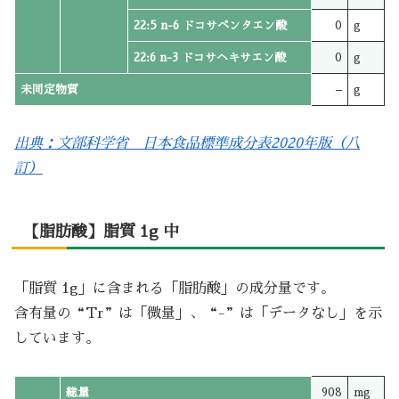
22:5 n-6 ドコサペンタエン酸
0
g
22:6 n-3 ドコサヘキサエン酸
0
g
未同定物質
–
g
出典：文部科学省 日本食品標準成分表2020年版（八
訂）
【脂肪酸】脂質 1g 中
「脂質 1g」に含まれる「脂肪酸」の成分量です。
含有量の“Tr”は「微量」、“-”は「データなし」を示
しています。
総量
908
mg