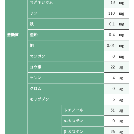
マグネシウム
13
mg
リン
110
mg
鉄
0.1
mg
無機質
亜鉛
0.4
mg
銅
0.01
mg
マンガン
0
mg
ヨウ素
22
μg
セレン
4
μg
クロム
0
μg
モリブデン
5
μg
レチノール
51
μg
α-カロテン
0
μg
β-カロテン
26
μg