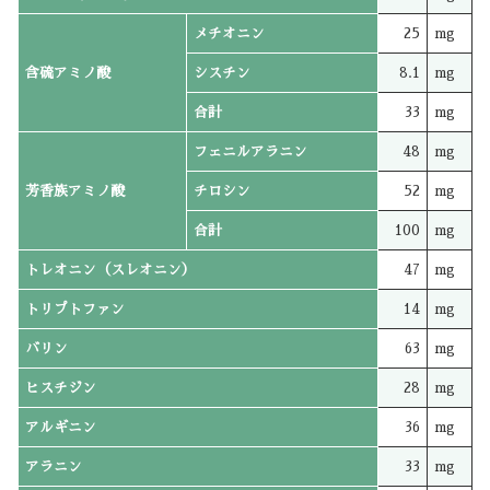
メチオニン
25
mg
含硫アミノ酸
シスチン
8.1
mg
合計
33
mg
フェニルアラニン
48
mg
芳香族アミノ酸
チロシン
52
mg
合計
100
mg
トレオニン（スレオニン）
47
mg
トリプトファン
14
mg
バリン
63
mg
ヒスチジン
28
mg
アルギニン
36
mg
アラニン
33
mg