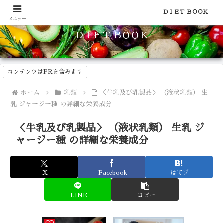
食品のカロリーや糖質などの栄養素がわかる！健康やダイエットに
ＤＩＥＴ ＢＯＯＫ
メニュー
ＤＩＥＴ ＢＯＯＫ
コンテンツはPRを含みます
ホーム
乳類
＜牛乳及び乳製品＞ （液状乳類） 生
乳 ジャージー種 の詳細な栄養成分
＜牛乳及び乳製品＞ （液状乳類） 生乳 ジ
ャージー種 の詳細な栄養成分
X
Facebook
はてブ
LINE
コピー