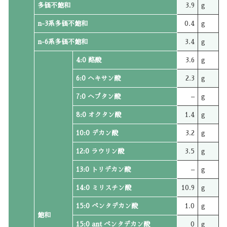
多価不飽和
3.9
g
n-3系多価不飽和
0.4
g
n-6系多価不飽和
3.4
g
4:0 酪酸
3.6
g
6:0 ヘキサン酸
2.3
g
7:0 ヘプタン酸
–
g
8:0 オクタン酸
1.4
g
10:0 デカン酸
3.2
g
12:0 ラウリン酸
3.5
g
13:0 トリデカン酸
–
g
14:0 ミリスチン酸
10.9
g
15:0 ペンタデカン酸
1.0
g
飽和
15:0 ant ペンタデカン酸
0
g