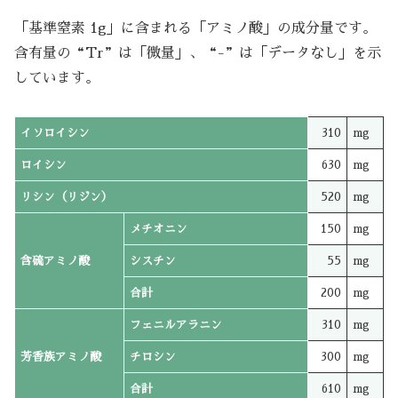
「基準窒素 1g」に含まれる「アミノ酸」の成分量です。
含有量の“Tr”は「微量」、“-”は「データなし」を示
しています。
イソロイシン
310
mg
ロイシン
630
mg
リシン（リジン）
520
mg
メチオニン
150
mg
含硫アミノ酸
シスチン
55
mg
合計
200
mg
フェニルアラニン
310
mg
芳香族アミノ酸
チロシン
300
mg
合計
610
mg