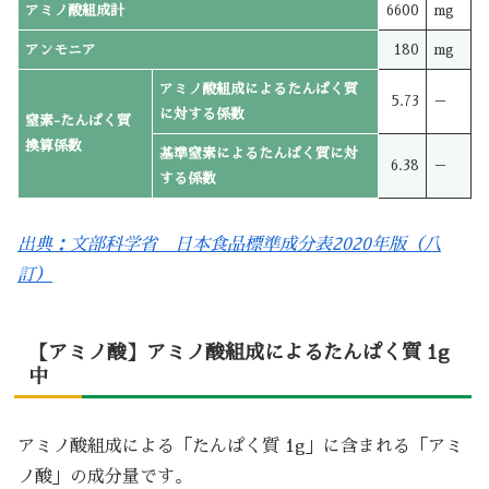
アミノ酸組成計
6600
mg
アンモニア
180
mg
アミノ酸組成によるたんぱく質
5.73
－
に対する係数
窒素-たんぱく質
換算係数
基準窒素によるたんぱく質に対
6.38
－
する係数
出典：文部科学省 日本食品標準成分表2020年版（八
訂）
【アミノ酸】アミノ酸組成によるたんぱく質 1g
中
アミノ酸組成による「たんぱく質 1g」に含まれる「アミ
ノ酸」の成分量です。