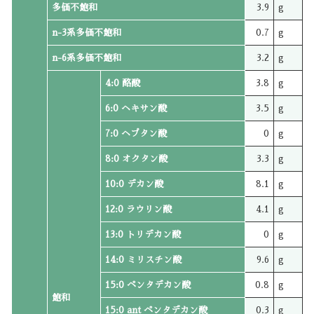
多価不飽和
3.9
g
n-3系多価不飽和
0.7
g
n-6系多価不飽和
3.2
g
4:0 酪酸
3.8
g
6:0 ヘキサン酸
3.5
g
7:0 ヘプタン酸
0
g
8:0 オクタン酸
3.3
g
10:0 デカン酸
8.1
g
12:0 ラウリン酸
4.1
g
13:0 トリデカン酸
0
g
14:0 ミリスチン酸
9.6
g
15:0 ペンタデカン酸
0.8
g
飽和
15:0 ant ペンタデカン酸
0.3
g