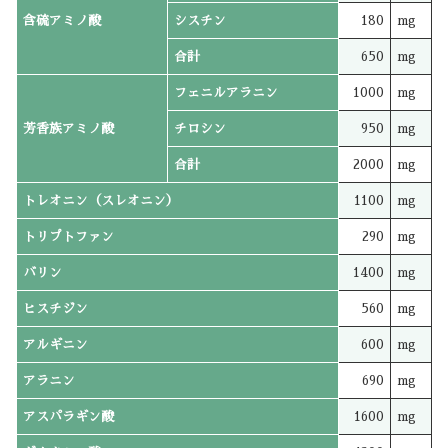
含硫アミノ酸
シスチン
180
mg
合計
650
mg
フェニルアラニン
1000
mg
芳香族アミノ酸
チロシン
950
mg
合計
2000
mg
トレオニン（スレオニン）
1100
mg
トリプトファン
290
mg
バリン
1400
mg
ヒスチジン
560
mg
アルギニン
600
mg
アラニン
690
mg
アスパラギン酸
1600
mg