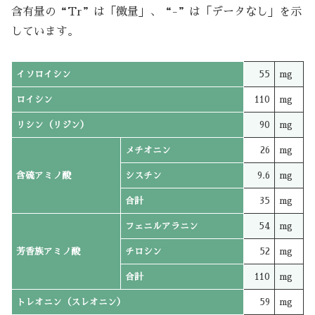
含有量の“Tr”は「微量」、“-”は「データなし」を示
しています。
イソロイシン
55
mg
ロイシン
110
mg
リシン（リジン）
90
mg
メチオニン
26
mg
含硫アミノ酸
シスチン
9.6
mg
合計
35
mg
フェニルアラニン
54
mg
芳香族アミノ酸
チロシン
52
mg
合計
110
mg
トレオニン（スレオニン）
59
mg