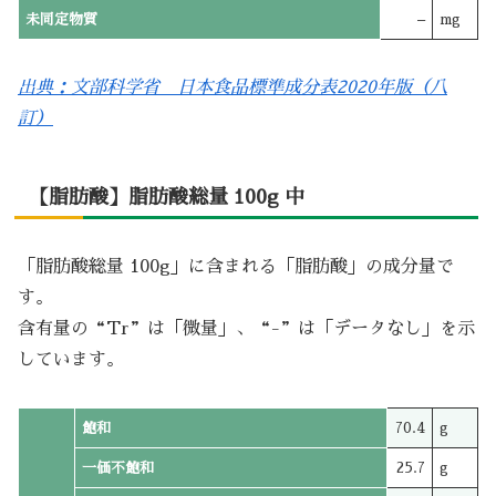
未同定物質
–
mg
出典：文部科学省 日本食品標準成分表2020年版（八
訂）
【脂肪酸】脂肪酸総量 100g 中
「脂肪酸総量 100g」に含まれる「脂肪酸」の成分量で
す。
含有量の“Tr”は「微量」、“-”は「データなし」を示
しています。
飽和
70.4
g
一価不飽和
25.7
g