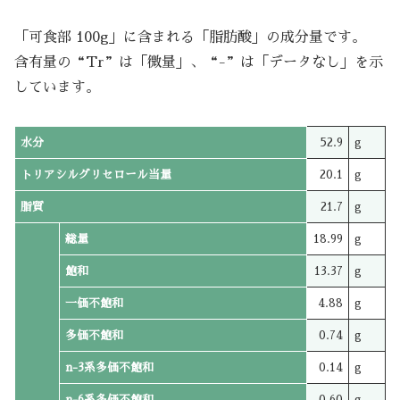
「可食部 100g」に含まれる「脂肪酸」の成分量です。
含有量の“Tr”は「微量」、“-”は「データなし」を示
しています。
水分
52.9
g
トリアシルグリセロール当量
20.1
g
脂質
21.7
g
総量
18.99
g
飽和
13.37
g
一価不飽和
4.88
g
多価不飽和
0.74
g
n-3系多価不飽和
0.14
g
n-6系多価不飽和
0.60
g