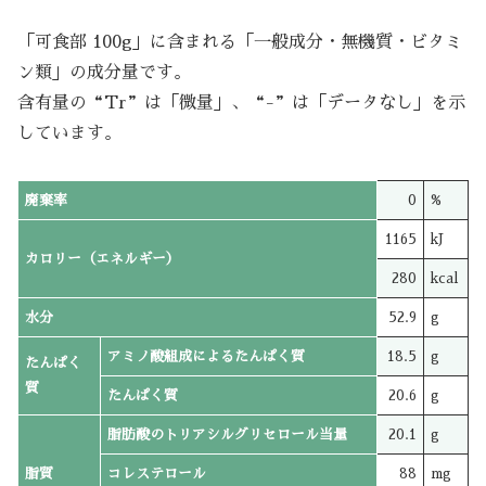
「可食部 100g」に含まれる「一般成分・無機質・ビタミ
ン類」の成分量です。
含有量の“Tr”は「微量」、“-”は「データなし」を示
しています。
廃棄率
0
%
1165
kJ
カロリー（エネルギー）
280
kcal
水分
52.9
g
アミノ酸組成によるたんぱく質
18.5
g
たんぱく
質
たんぱく質
20.6
g
脂肪酸のトリアシルグリセロール当量
20.1
g
脂質
コレステロール
88
mg