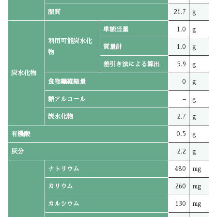
脂質
21.7
g
単糖当量
1.0
g
利用可能炭水化
質量計
1.0
g
物
差引き法による算出
5.9
g
炭水化物
食物繊維総量
0
g
糖アルコール
–
g
炭水化物
2.7
g
有機酸
0.5
g
灰分
2.2
g
ナトリウム
480
mg
カリウム
260
mg
カルシウム
130
mg