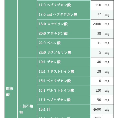
17:0 ヘプタデカン酸
110
mg
17:0 ant ヘプタデカン酸
77
mg
18:0 ステアリン酸
2000
mg
20:0 アラキジン酸
38
mg
22:0 ベヘン酸
11
mg
24:0 リグノセリン酸
5
mg
10:1 デセン酸
40
mg
14:1 ミリストレイン酸
28
mg
15:1 ペンタデセン酸
0
mg
脂肪
16:1 パルミトレイン酸
120
mg
酸
17:1 ヘプタデセン酸
50
mg
一価不飽
18:1 計
4600
mg
和