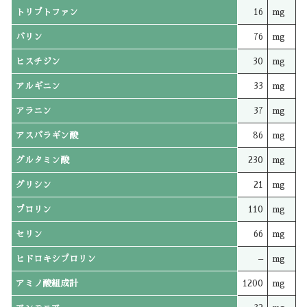
トリプトファン
16
mg
バリン
76
mg
ヒスチジン
30
mg
アルギニン
33
mg
アラニン
37
mg
アスパラギン酸
86
mg
グルタミン酸
230
mg
グリシン
21
mg
プロリン
110
mg
セリン
66
mg
ヒドロキシプロリン
–
mg
アミノ酸組成計
1200
mg