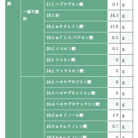
酸
17:1 ヘプタデセン酸
0.3
g
一価不飽
18:1 計
24.3
g
和
18:1 n-9 オレイン酸
23.8
g
18:1 n-7 シス-バクセン酸
0.5
g
20:1 イコセン酸
0.1
g
22:1 ドコセン酸
0
g
24:1 テトラコセン酸
0
g
16:2 ヘキサデカジエン酸
0
g
16:3 ヘキサデカトリエン酸
0
g
16:4 ヘキサデカテトラエン酸
0
g
18:2 n-6 リノール酸
2.9
g
18:3 n-3 α‐リノレン酸
0.7
g
18:3 n-6 γ‐リノレン酸
0
g