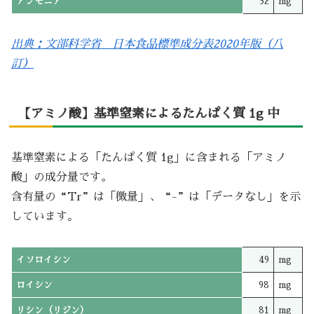
アンモニア
32
mg
出典：文部科学省 日本食品標準成分表2020年版（八
訂）
【アミノ酸】基準窒素によるたんぱく質 1g 中
基準窒素による「たんぱく質 1g」に含まれる「アミノ
酸」の成分量です。
含有量の“Tr”は「微量」、“-”は「データなし」を示
しています。
イソロイシン
49
mg
ロイシン
98
mg
リシン（リジン）
81
mg