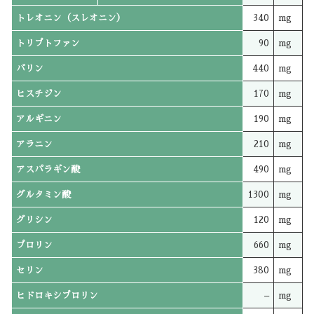
トレオニン（スレオニン）
340
mg
トリプトファン
90
mg
バリン
440
mg
ヒスチジン
170
mg
アルギニン
190
mg
アラニン
210
mg
アスパラギン酸
490
mg
グルタミン酸
1300
mg
グリシン
120
mg
プロリン
660
mg
セリン
380
mg
ヒドロキシプロリン
–
mg