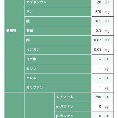
マグネシウム
20
mg
リン
270
mg
鉄
0.1
mg
無機質
亜鉛
0.5
mg
銅
0.07
mg
マンガン
0.03
mg
ヨウ素
–
μg
セレン
–
μg
クロム
–
μg
モリブデン
–
μg
レチノール
290
μg
α-カロテン
0
μg
β-カロテン
0
μg