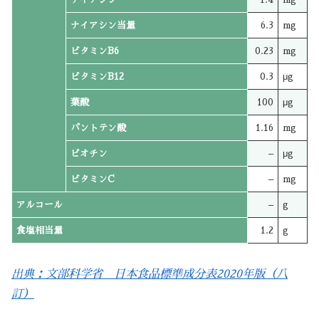
ナイアシン当量
6.3
mg
ビタミンB6
0.23
mg
ビタミンB12
0.3
μg
葉酸
100
μg
パントテン酸
1.16
mg
ビオチン
–
μg
ビタミンC
–
mg
アルコール
–
g
食塩相当量
1.2
g
出典：文部科学省 日本食品標準成分表2020年版（八
訂）