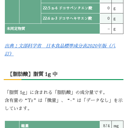
22:5 n-6 ドコサペンタエン酸
0
g
22:6 n-3 ドコサヘキサエン酸
0
g
未同定物質
–
g
出典：文部科学省 日本食品標準成分表2020年版（八
訂）
【脂肪酸】脂質 1g 中
「脂質 1g」に含まれる「脂肪酸」の成分量です。
含有量の“Tr”は「微量」、“-”は「データなし」を示
しています。
総量
874
mg