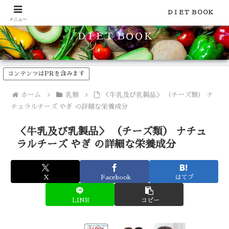
食品のカロリーや糖質などの栄養素がわかる！健康やダイエットに
ＤＩＥＴ ＢＯＯＫ
メニュー
ＤＩＥＴ ＢＯＯＫ
コンテンツはPRを含みます
ホーム
乳類
＜牛乳及び乳製品＞ （チーズ類） ナ
チュラルチーズ やぎ の詳細な栄養成分
＜牛乳及び乳製品＞ （チーズ類） ナチュ
ラルチーズ やぎ の詳細な栄養成分
X
Facebook
はてブ
LINE
コピー