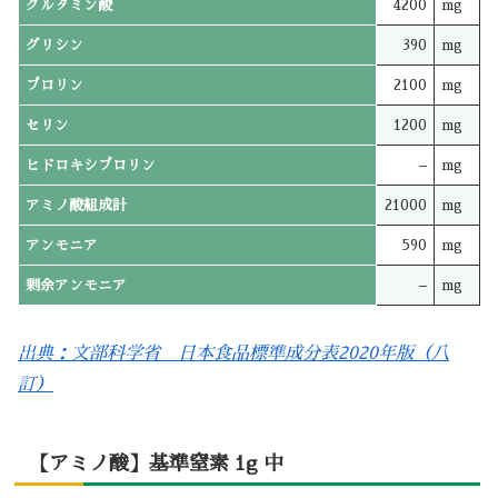
グルタミン酸
4200
mg
グリシン
390
mg
プロリン
2100
mg
セリン
1200
mg
ヒドロキシプロリン
–
mg
アミノ酸組成計
21000
mg
アンモニア
590
mg
剰余アンモニア
–
mg
出典：文部科学省 日本食品標準成分表2020年版（八
訂）
【アミノ酸】基準窒素 1g 中