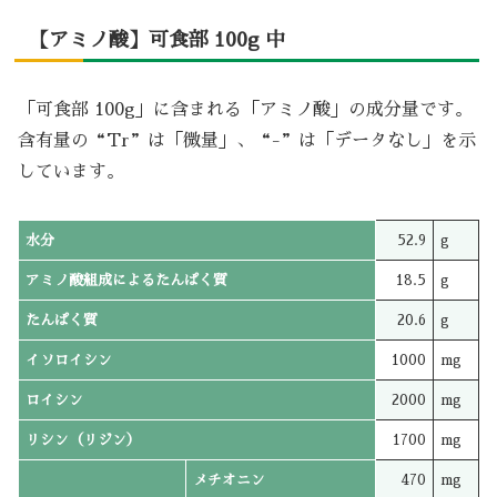
【アミノ酸】可食部 100g 中
「可食部 100g」に含まれる「アミノ酸」の成分量です。
含有量の“Tr”は「微量」、“-”は「データなし」を示
しています。
水分
52.9
g
アミノ酸組成によるたんぱく質
18.5
g
たんぱく質
20.6
g
イソロイシン
1000
mg
ロイシン
2000
mg
リシン（リジン）
1700
mg
メチオニン
470
mg