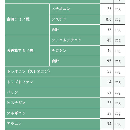
メチオニン
23
mg
含硫アミノ酸
シスチン
8.6
mg
合計
32
mg
フェニルアラニン
49
mg
芳香族アミノ酸
チロシン
46
mg
合計
95
mg
トレオニン（スレオニン）
53
mg
トリプトファン
14
mg
バリン
69
mg
ヒスチジン
27
mg
アルギニン
29
mg
アラニン
34
mg