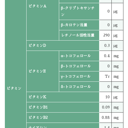
ビタミンA
β-クリプトキサンチ
0
μg
ン
β-カロテン当量
0
μg
レチノール活性当量
290
μg
ビタミンD
0.3
μg
α-トコフェロール
0.4
mg
β-トコフェロール
0
mg
ビタミンE
γ-トコフェロール
Tr
mg
δ-トコフェロール
0
mg
ビタミン
ビタミンK
10
μg
ビタミンB1
0.09
mg
ビタミンB2
0.88
mg
ナイアシン
1.4
mg