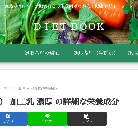
食品のカロリーや糖質などの栄養素がわかる！健康やダイエットに
ＤＩＥＴ ＢＯＯＫ
摂取基準の選定
摂取基準（年齢別）
摂取
） 加工乳 濃厚 の詳細な栄養成分
） 加工乳 濃厚 の詳細な栄養成分
はてブ
LINE
コピー