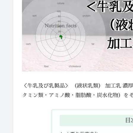
＜牛乳及び乳製品＞ （液状乳類） 加工乳 濃
タミン類・アミノ酸・脂肪酸・炭水化物）を
目