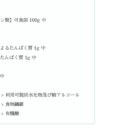
類】可食部 100g 中
るたんぱく質 1g 中
んぱく質 1g 中
 中
中 > 利用可能炭水化物及び糖アルコール
 > 食物繊維
 > 有機酸