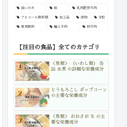
油いため
根
乳用肥育牛肉
アルコール飲料類
加工品
漬物
全粒
果実飲料
輸入牛肉
和牛肉
【注目の食品】全てのカテゴリ
＜魚類＞ （いわし類） 缶
詰 水煮 の詳細な栄養成分
とうもろこし ポップコーン
の主要な栄養成分
＜魚類＞ おおさが 生 の主
要な栄養成分