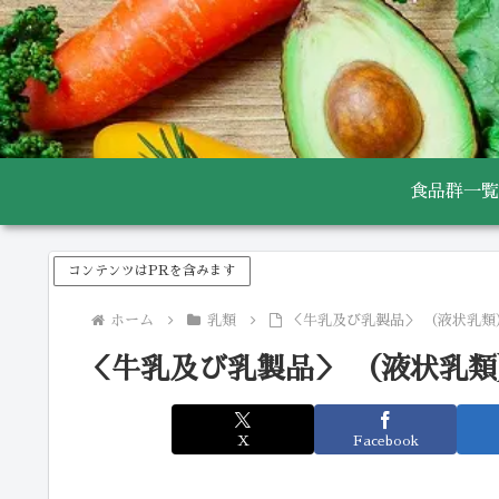
食品群一覧
コンテンツはPRを含みます
ホーム
乳類
＜牛乳及び乳製品＞ （液状乳類
＜牛乳及び乳製品＞ （液状乳類
X
Facebook