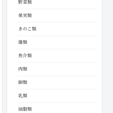
野菜類
果実類
きのこ類
藻類
魚介類
肉類
卵類
乳類
油脂類