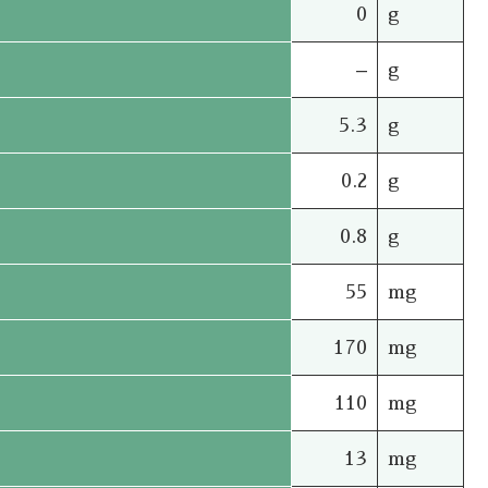
0
g
–
g
5.3
g
0.2
g
0.8
g
55
mg
170
mg
110
mg
13
mg