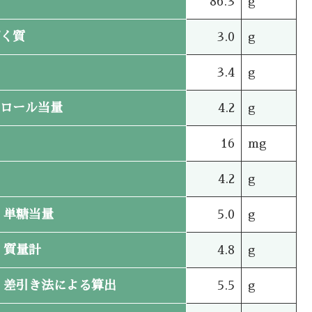
86.3
g
く質
3.0
g
3.4
g
ロール当量
4.2
g
16
mg
4.2
g
単糖当量
5.0
g
質量計
4.8
g
差引き法による算出
5.5
g