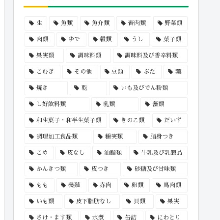
生
魚類
魚介類
畜肉類
野菜類
肉類
ゆで
穀類
うし
菓子類
果実類
調味料類
調味料及び香辛料類
こむぎ
その他
豆類
ぶた
葉
焼き
乾
いも及びでん粉類
し好飲料類
乳類
藻類
和生菓子・和半生菓子類
きのこ類
だいず
調理加工食品類
種実類
脂身つき
こめ
皮なし
油脂類
牛乳及び乳製品
かんきつ類
皮つき
砂糖及び甘味類
もも
養殖
赤肉
卵類
鳥肉類
いも類
皮下脂肪なし
貝類
果実
さけ・ます類
水煮
缶詰
にわとり