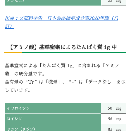
アンモニア
22
mg
出典：文部科学省 日本食品標準成分表2020年版（八
訂）
【アミノ酸】基準窒素によるたんぱく質 1g 中
基準窒素による「たんぱく質 1g」に含まれる「アミノ
酸」の成分量です。
含有量の“Tr”は「微量」、“-”は「データなし」を示
しています。
イソロイシン
50
mg
ロイシン
96
mg
リシン（リジン）
82
mg