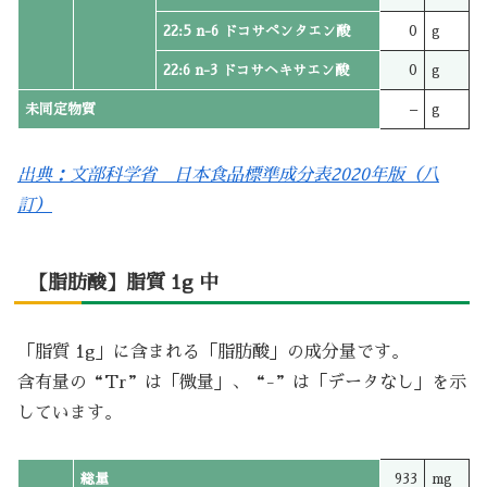
22:5 n-6 ドコサペンタエン酸
0
g
22:6 n-3 ドコサヘキサエン酸
0
g
未同定物質
–
g
出典：文部科学省 日本食品標準成分表2020年版（八
訂）
【脂肪酸】脂質 1g 中
「脂質 1g」に含まれる「脂肪酸」の成分量です。
含有量の“Tr”は「微量」、“-”は「データなし」を示
しています。
総量
933
mg