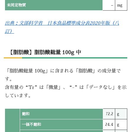
未同定物質
–
mg
出典：文部科学省 日本食品標準成分表2020年版（八
訂）
【脂肪酸】脂肪酸総量 100g 中
「脂肪酸総量 100g」に含まれる「脂肪酸」の成分量で
す。
含有量の“Tr”は「微量」、“-”は「データなし」を示
しています。
飽和
72.2
g
一価不飽和
24.4
g