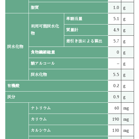
脂質
1.0
g
単糖当量
5.1
g
利用可能炭水化
質量計
4.9
g
物
差引き法による算出
5.7
g
炭水化物
食物繊維総量
0
g
糖アルコール
–
g
炭水化物
5.5
g
有機酸
0.2
g
灰分
0.9
g
ナトリウム
60
mg
カリウム
190
mg
カルシウム
130
mg