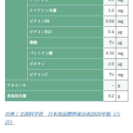
ナイアシン当量
1.0
mg
ビタミンB6
0.04
mg
ビタミンB12
0.4
μg
葉酸
Tr
μg
パントテン酸
0.52
mg
ビオチン
2.0
μg
ビタミンC
Tr
mg
アルコール
–
g
食塩相当量
0.2
g
出典：文部科学省 日本食品標準成分表2020年版（八
訂）