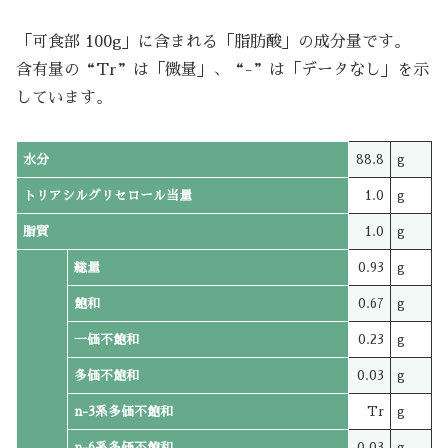
「可食部 100g」に含まれる「脂肪酸」の成分量です。
含有量の“Tr”は「微量」、“-”は「データなし」を示
しています。
水分
88.8
g
トリアシルグリセロール当量
1.0
g
脂質
1.0
g
総量
0.93
g
飽和
0.67
g
一価不飽和
0.23
g
多価不飽和
0.03
g
n-3系多価不飽和
Tr
g
n-6系多価不飽和
0.03
g