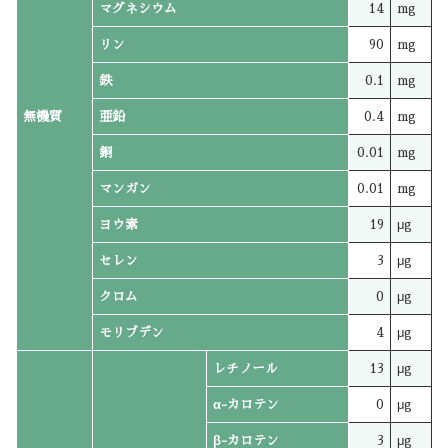
マグネシウム
14
mg
リン
90
mg
鉄
0.1
mg
無機質
亜鉛
0.4
mg
銅
0.01
mg
マンガン
0.01
mg
ヨウ素
19
μg
セレン
3
μg
クロム
0
μg
モリブデン
4
μg
レチノール
13
μg
α-カロテン
0
μg
β-カロテン
3
μg