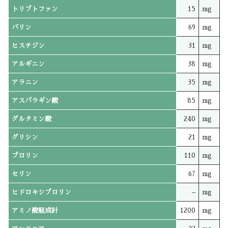
トリプトファン
15
mg
バリン
69
mg
ヒスチジン
31
mg
アルギニン
38
mg
アラニン
35
mg
アスパラギン酸
85
mg
グルタミン酸
240
mg
グリシン
21
mg
プロリン
110
mg
セリン
67
mg
ヒドロキシプロリン
–
mg
アミノ酸組成計
1200
mg