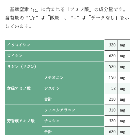
「基準窒素 1g」に含まれる「アミノ酸」の成分量です。
含有量の“Tr”は「微量」、“-”は「データなし」を示
しています。
イソロイシン
320
mg
ロイシン
620
mg
リシン（リジン）
520
mg
メチオニン
150
mg
含硫アミノ酸
シスチン
52
mg
合計
210
mg
フェニルアラニン
310
mg
芳香族アミノ酸
チロシン
320
mg
合計
620
mg