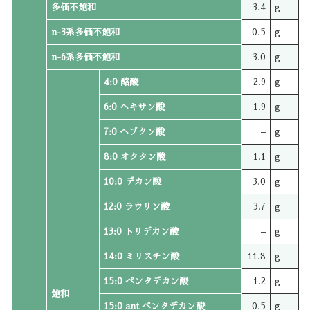
多価不飽和
3.4
g
n-3系多価不飽和
0.5
g
n-6系多価不飽和
3.0
g
4:0 酪酸
2.9
g
6:0 ヘキサン酸
1.9
g
7:0 ヘプタン酸
–
g
8:0 オクタン酸
1.1
g
10:0 デカン酸
3.0
g
12:0 ラウリン酸
3.7
g
13:0 トリデカン酸
–
g
14:0 ミリスチン酸
11.8
g
15:0 ペンタデカン酸
1.2
g
飽和
15:0 ant ペンタデカン酸
0.5
g