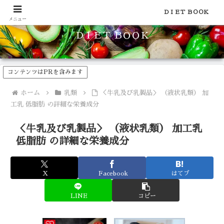
食品のカロリーや糖質などの栄養素がわかる！健康やダイエットに
ＤＩＥＴ ＢＯＯＫ
メニュー
ＤＩＥＴ ＢＯＯＫ
コンテンツはPRを含みます
ホーム
乳類
＜牛乳及び乳製品＞ （液状乳類） 加
工乳 低脂肪 の詳細な栄養成分
＜牛乳及び乳製品＞ （液状乳類） 加工乳
低脂肪 の詳細な栄養成分
X
Facebook
はてブ
LINE
コピー