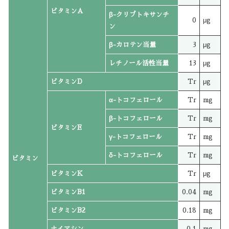
ビタミンA
β-クリプトキサンチ
0
μg
ン
β-カロテン当量
3
μg
レチノール活性当量
13
μg
ビタミンD
Tr
μg
α-トコフェロール
Tr
mg
β-トコフェロール
Tr
mg
ビタミンE
γ-トコフェロール
Tr
mg
δ-トコフェロール
Tr
mg
ビタミン
ビタミンK
Tr
μg
ビタミンB1
0.04
mg
ビタミンB2
0.18
mg
ナイアシン
0.1
mg