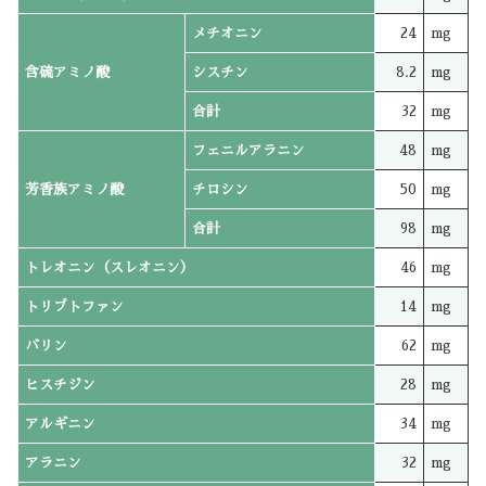
メチオニン
24
mg
含硫アミノ酸
シスチン
8.2
mg
合計
32
mg
フェニルアラニン
48
mg
芳香族アミノ酸
チロシン
50
mg
合計
98
mg
トレオニン（スレオニン）
46
mg
トリプトファン
14
mg
バリン
62
mg
ヒスチジン
28
mg
アルギニン
34
mg
アラニン
32
mg