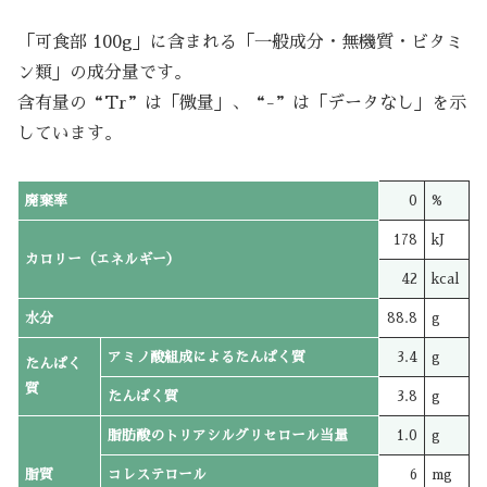
「可食部 100g」に含まれる「一般成分・無機質・ビタミ
ン類」の成分量です。
含有量の“Tr”は「微量」、“-”は「データなし」を示
しています。
廃棄率
0
%
178
kJ
カロリー（エネルギー）
42
kcal
水分
88.8
g
アミノ酸組成によるたんぱく質
3.4
g
たんぱく
質
たんぱく質
3.8
g
脂肪酸のトリアシルグリセロール当量
1.0
g
脂質
コレステロール
6
mg