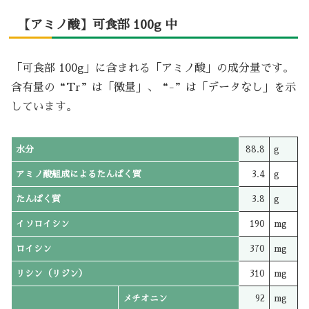
【アミノ酸】可食部 100g 中
「可食部 100g」に含まれる「アミノ酸」の成分量です。
含有量の“Tr”は「微量」、“-”は「データなし」を示
しています。
水分
88.8
g
アミノ酸組成によるたんぱく質
3.4
g
たんぱく質
3.8
g
イソロイシン
190
mg
ロイシン
370
mg
リシン（リジン）
310
mg
メチオニン
92
mg