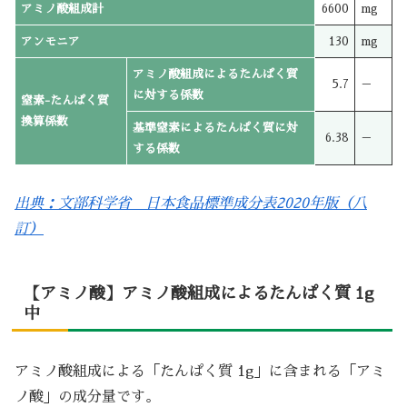
アミノ酸組成計
6600
mg
アンモニア
130
mg
アミノ酸組成によるたんぱく質
5.7
－
に対する係数
窒素-たんぱく質
換算係数
基準窒素によるたんぱく質に対
6.38
－
する係数
出典：文部科学省 日本食品標準成分表2020年版（八
訂）
【アミノ酸】アミノ酸組成によるたんぱく質 1g
中
アミノ酸組成による「たんぱく質 1g」に含まれる「アミ
ノ酸」の成分量です。