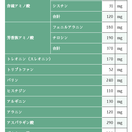
含硫アミノ酸
シスチン
31
mg
合計
120
mg
フェニルアラニン
180
mg
芳香族アミノ酸
チロシン
190
mg
合計
370
mg
トレオニン（スレオニン）
170
mg
トリプトファン
52
mg
バリン
240
mg
ヒスチジン
110
mg
アルギニン
130
mg
アラニン
120
mg
アスパラギン酸
290
mg