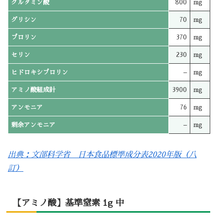
グルタミン酸
800
mg
グリシン
70
mg
プロリン
370
mg
セリン
230
mg
ヒドロキシプロリン
–
mg
アミノ酸組成計
3900
mg
アンモニア
76
mg
剰余アンモニア
–
mg
出典：文部科学省 日本食品標準成分表2020年版（八
訂）
【アミノ酸】基準窒素 1g 中