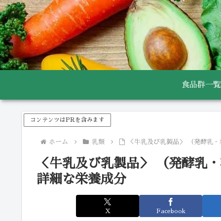
食品群一覧
コンテンツはPRを含みます
ホーム
乳類
＜牛乳及び乳製品＞ （発酵乳・
＜牛乳及び乳製品＞ （発酵乳・
詳細な栄養成分
X
Facebook