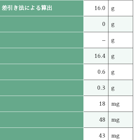
差引き法による算出
16.0
g
0
g
–
g
16.4
g
0.6
g
0.3
g
18
mg
48
mg
43
mg