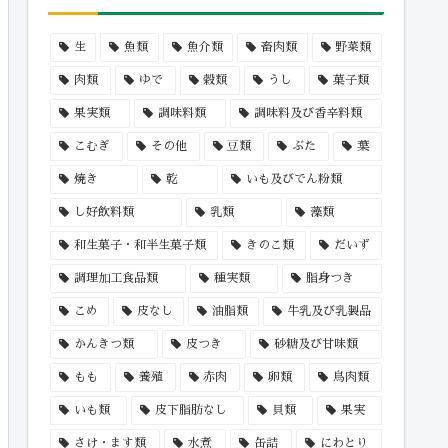
生
魚類
魚介類
畜肉類
野菜類
肉類
ゆで
穀類
うし
菓子類
果実類
調味料類
調味料及び香辛料類
こむぎ
その他
豆類
ぶた
葉
焼き
乾
いも及びでん粉類
し好飲料類
乳類
藻類
和生菓子・和半生菓子類
きのこ類
だいず
調理加工食品類
種実類
脂身つき
こめ
皮なし
油脂類
牛乳及び乳製品
かんきつ類
皮つき
砂糖及び甘味類
もも
養殖
赤肉
卵類
鳥肉類
いも類
皮下脂肪なし
貝類
果実
さけ・ます類
水煮
缶詰
にわとり