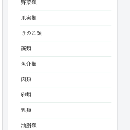
野菜類
果実類
きのこ類
藻類
魚介類
肉類
卵類
乳類
油脂類