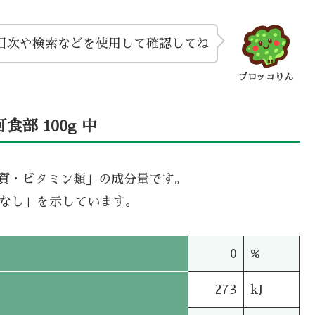
目次や検索などを使用して確認してね
ブロッコりん
部 100g 中
機質・ビタミン類」の成分量です。
タなし」を示しています。
0
%
273
kJ