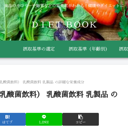
食品のカロリーや糖質などの栄養素がわかる！健康やダイエットに
ＤＩＥＴ ＢＯＯＫ
摂取基準の選定
摂取基準（年齢別）
摂取
乳酸菌飲料） 乳酸菌飲料 乳製品 の詳細な栄養成分
乳酸菌飲料） 乳酸菌飲料 乳製品 の
はてブ
LINE
コピー