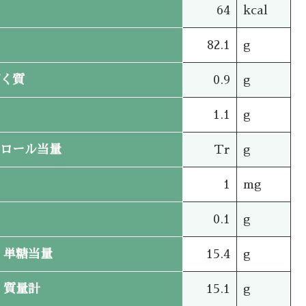
64
kcal
82.1
g
く質
0.9
g
1.1
g
ロール当量
Tr
g
1
mg
0.1
g
単糖当量
15.4
g
質量計
15.1
g