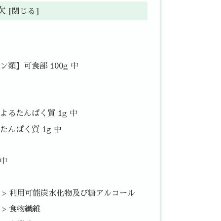
次
類】可食部 100g 中
るたんぱく質 1g 中
んぱく質 1g 中
 中
中 > 利用可能炭水化物及び糖アルコール
 > 食物繊維