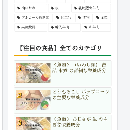
油いため
根
乳用肥育牛肉
アルコール飲料類
加工品
漬物
全粒
果実飲料
輸入牛肉
和牛肉
【注目の食品】全てのカテゴリ
＜魚類＞ （いわし類） 缶
詰 水煮 の詳細な栄養成分
とうもろこし ポップコーン
の主要な栄養成分
＜魚類＞ おおさが 生 の主
要な栄養成分