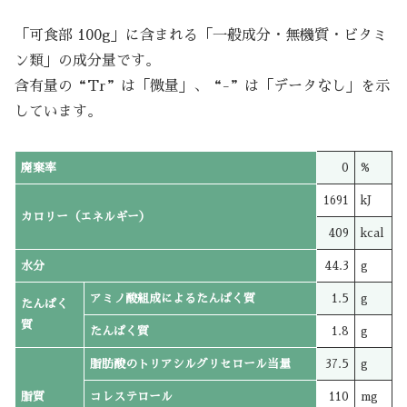
「可食部 100g」に含まれる「一般成分・無機質・ビタミ
ン類」の成分量です。
含有量の“Tr”は「微量」、“-”は「データなし」を示
しています。
廃棄率
0
%
1691
kJ
カロリー（エネルギー）
409
kcal
水分
44.3
g
アミノ酸組成によるたんぱく質
1.5
g
たんぱく
質
たんぱく質
1.8
g
脂肪酸のトリアシルグリセロール当量
37.5
g
脂質
コレステロール
110
mg