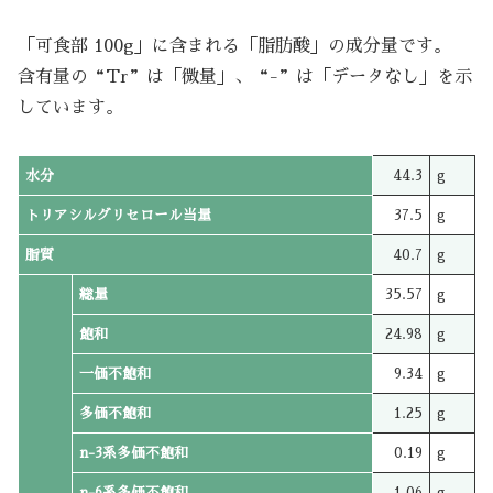
「可食部 100g」に含まれる「脂肪酸」の成分量です。
含有量の“Tr”は「微量」、“-”は「データなし」を示
しています。
水分
44.3
g
トリアシルグリセロール当量
37.5
g
脂質
40.7
g
総量
35.57
g
飽和
24.98
g
一価不飽和
9.34
g
多価不飽和
1.25
g
n-3系多価不飽和
0.19
g
n-6系多価不飽和
1.06
g