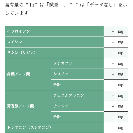
含有量の“Tr”は「微量」、“-”は「データなし」を示
しています。
イソロイシン
–
mg
ロイシン
–
mg
リシン（リジン）
–
mg
メチオニン
–
mg
含硫アミノ酸
シスチン
–
mg
合計
–
mg
フェニルアラニン
–
mg
芳香族アミノ酸
チロシン
–
mg
合計
–
mg
トレオニン（スレオニン）
–
mg