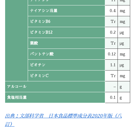
ナイアシン当量
0.4
mg
ビタミンB6
Tr
mg
ビタミンB12
0.2
μg
葉酸
Tr
μg
パントテン酸
0.12
mg
ビオチン
1.1
μg
ビタミンC
Tr
mg
アルコール
–
g
食塩相当量
0.1
g
出典：文部科学省 日本食品標準成分表2020年版（八
訂）