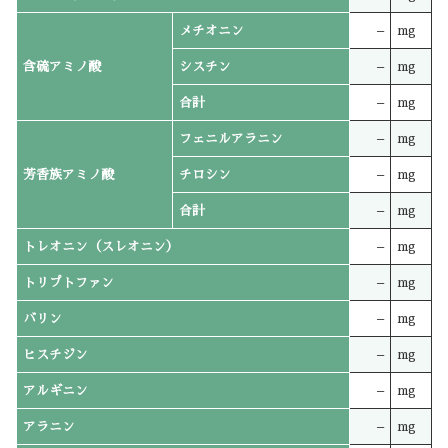
メチオニン
–
mg
含硫アミノ酸
シスチン
–
mg
合計
–
mg
フェニルアラニン
–
mg
芳香族アミノ酸
チロシン
–
mg
合計
–
mg
トレオニン（スレオニン）
–
mg
トリプトファン
–
mg
バリン
–
mg
ヒスチジン
–
mg
アルギニン
–
mg
アラニン
–
mg