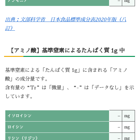
アンモニア
–
mg
出典：文部科学省 日本食品標準成分表2020年版（八
訂）
【アミノ酸】基準窒素によるたんぱく質 1g 中
基準窒素による「たんぱく質 1g」に含まれる「アミノ
酸」の成分量です。
含有量の“Tr”は「微量」、“-”は「データなし」を示
しています。
イソロイシン
–
mg
ロイシン
–
mg
リシン（リジン）
–
mg