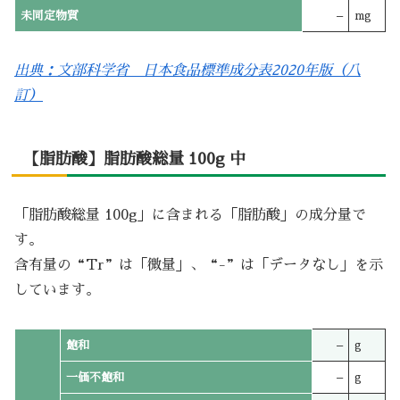
未同定物質
–
mg
出典：文部科学省 日本食品標準成分表2020年版（八
訂）
【脂肪酸】脂肪酸総量 100g 中
「脂肪酸総量 100g」に含まれる「脂肪酸」の成分量で
す。
含有量の“Tr”は「微量」、“-”は「データなし」を示
しています。
飽和
–
g
一価不飽和
–
g