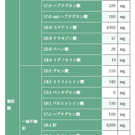
17:0 ヘプタデカン酸
220
mg
17:0 ant ヘプタデカン酸
180
mg
18:0 ステアリン酸
4300
mg
20:0 アラキジン酸
67
mg
22:0 ベヘン酸
28
mg
24:0 リグノセリン酸
19
mg
10:1 デセン酸
110
mg
14:1 ミリストレイン酸
340
mg
15:1 ペンタデセン酸
0
mg
脂肪
16:1 パルミトレイン酸
530
mg
酸
17:1 ヘプタデセン酸
100
mg
一価不飽
18:1 計
8200
mg
和