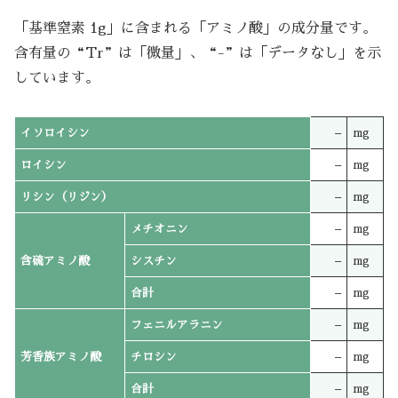
「基準窒素 1g」に含まれる「アミノ酸」の成分量です。
含有量の“Tr”は「微量」、“-”は「データなし」を示
しています。
イソロイシン
–
mg
ロイシン
–
mg
リシン（リジン）
–
mg
メチオニン
–
mg
含硫アミノ酸
シスチン
–
mg
合計
–
mg
フェニルアラニン
–
mg
芳香族アミノ酸
チロシン
–
mg
合計
–
mg