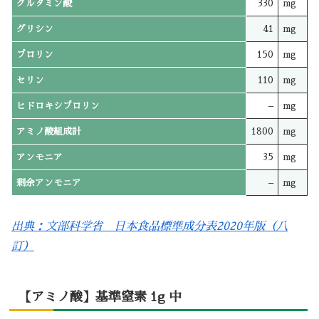
グルタミン酸
330
mg
グリシン
41
mg
プロリン
150
mg
セリン
110
mg
ヒドロキシプロリン
–
mg
アミノ酸組成計
1800
mg
アンモニア
35
mg
剰余アンモニア
–
mg
出典：文部科学省 日本食品標準成分表2020年版（八
訂）
【アミノ酸】基準窒素 1g 中