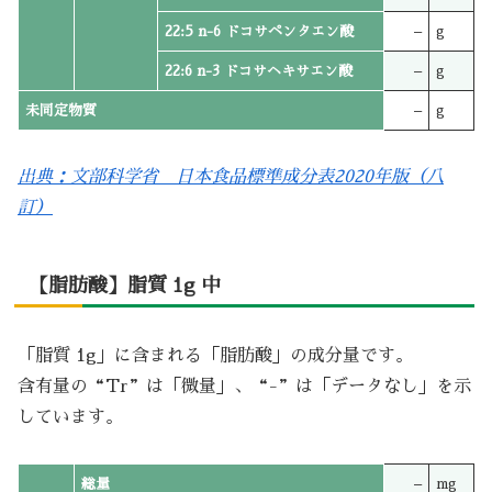
22:5 n-6 ドコサペンタエン酸
–
g
22:6 n-3 ドコサヘキサエン酸
–
g
未同定物質
–
g
出典：文部科学省 日本食品標準成分表2020年版（八
訂）
【脂肪酸】脂質 1g 中
「脂質 1g」に含まれる「脂肪酸」の成分量です。
含有量の“Tr”は「微量」、“-”は「データなし」を示
しています。
総量
–
mg