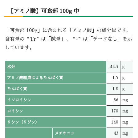
【アミノ酸】可食部 100g 中
「可食部 100g」に含まれる「アミノ酸」の成分量です。
含有量の“Tr”は「微量」、“-”は「データなし」を示
しています。
水分
44.3
g
アミノ酸組成によるたんぱく質
1.5
g
たんぱく質
1.8
g
イソロイシン
86
mg
ロイシン
170
mg
リシン（リジン）
140
mg
メチオニン
43
mg