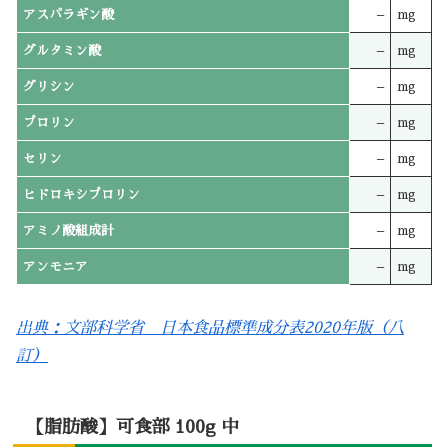
アスパラギン酸
–
mg
グルタミン酸
–
mg
グリシン
–
mg
プロリン
–
mg
セリン
–
mg
ヒドロキシプロリン
–
mg
アミノ酸組成計
–
mg
アンモニア
–
mg
出典：文部科学省 日本食品標準成分表2020年版（八
訂）
【脂肪酸】可食部 100g 中