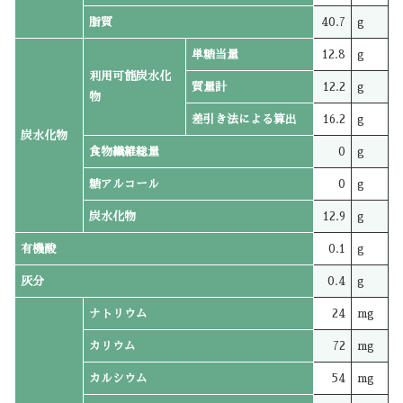
脂質
40.7
g
単糖当量
12.8
g
利用可能炭水化
質量計
12.2
g
物
差引き法による算出
16.2
g
炭水化物
食物繊維総量
0
g
糖アルコール
0
g
炭水化物
12.9
g
有機酸
0.1
g
灰分
0.4
g
ナトリウム
24
mg
カリウム
72
mg
カルシウム
54
mg