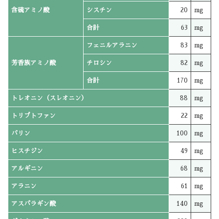
含硫アミノ酸
シスチン
20
mg
合計
63
mg
フェニルアラニン
83
mg
芳香族アミノ酸
チロシン
82
mg
合計
170
mg
トレオニン（スレオニン）
88
mg
トリプトファン
22
mg
バリン
100
mg
ヒスチジン
49
mg
アルギニン
68
mg
アラニン
61
mg
アスパラギン酸
140
mg