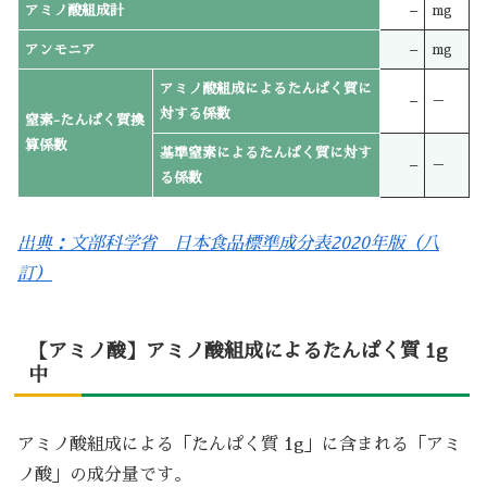
アミノ酸組成計
–
mg
アンモニア
–
mg
アミノ酸組成によるたんぱく質に
–
－
対する係数
窒素-たんぱく質換
算係数
基準窒素によるたんぱく質に対す
–
－
る係数
出典：文部科学省 日本食品標準成分表2020年版（八
訂）
【アミノ酸】アミノ酸組成によるたんぱく質 1g
中
アミノ酸組成による「たんぱく質 1g」に含まれる「アミ
ノ酸」の成分量です。