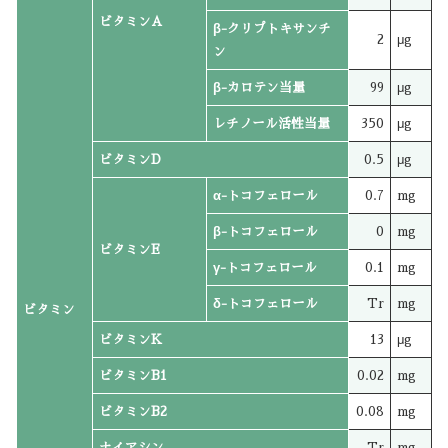
ビタミンA
β-クリプトキサンチ
2
μg
ン
β-カロテン当量
99
μg
レチノール活性当量
350
μg
ビタミンD
0.5
μg
α-トコフェロール
0.7
mg
β-トコフェロール
0
mg
ビタミンE
γ-トコフェロール
0.1
mg
δ-トコフェロール
Tr
mg
ビタミン
ビタミンK
13
μg
ビタミンB1
0.02
mg
ビタミンB2
0.08
mg
ナイアシン
Tr
mg