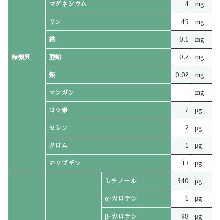
マグネシウム
4
mg
リン
45
mg
鉄
0.1
mg
無機質
亜鉛
0.2
mg
銅
0.02
mg
マンガン
–
mg
ヨウ素
7
μg
セレン
2
μg
クロム
1
μg
モリブデン
13
μg
レチノール
340
μg
α-カロテン
1
μg
β-カロテン
98
μg