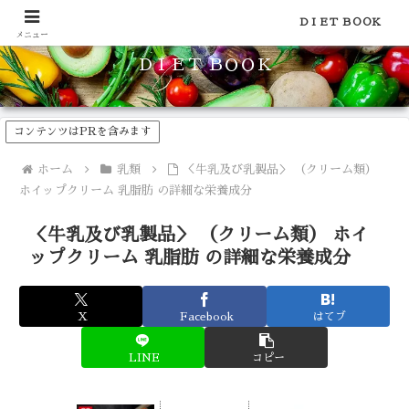
食品のカロリーや糖質などの栄養素がわかる！健康やダイエットに
ＤＩＥＴ ＢＯＯＫ
メニュー
ＤＩＥＴ ＢＯＯＫ
コンテンツはPRを含みます
ホーム
乳類
＜牛乳及び乳製品＞ （クリーム類）
ホイップクリーム 乳脂肪 の詳細な栄養成分
＜牛乳及び乳製品＞ （クリーム類） ホイ
ップクリーム 乳脂肪 の詳細な栄養成分
X
Facebook
はてブ
LINE
コピー