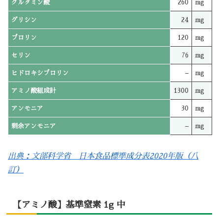
グルタミン酸
260
mg
グリシン
24
mg
プロリン
120
mg
セリン
76
mg
ヒドロキシプロリン
–
mg
アミノ酸組成計
1300
mg
アンモニア
30
mg
剰余アンモニア
–
mg
出典：文部科学省 日本食品標準成分表2020年版（八
訂）
【アミノ酸】基準窒素 1g 中