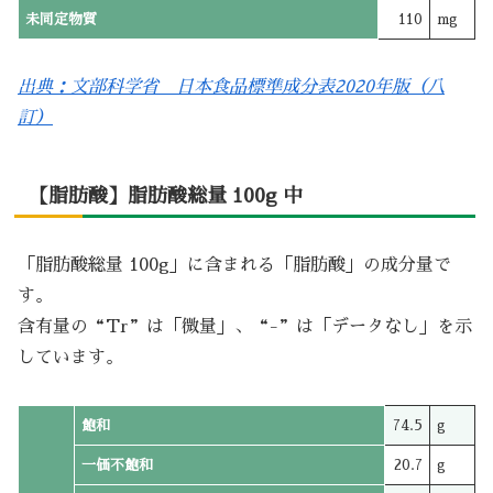
未同定物質
110
mg
出典：文部科学省 日本食品標準成分表2020年版（八
訂）
【脂肪酸】脂肪酸総量 100g 中
「脂肪酸総量 100g」に含まれる「脂肪酸」の成分量で
す。
含有量の“Tr”は「微量」、“-”は「データなし」を示
しています。
飽和
74.5
g
一価不飽和
20.7
g