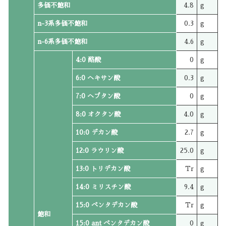
多価不飽和
4.8
g
n-3系多価不飽和
0.3
g
n-6系多価不飽和
4.6
g
4:0 酪酸
0
g
6:0 ヘキサン酸
0.3
g
7:0 ヘプタン酸
0
g
8:0 オクタン酸
4.0
g
10:0 デカン酸
2.7
g
12:0 ラウリン酸
25.0
g
13:0 トリデカン酸
Tr
g
14:0 ミリスチン酸
9.4
g
15:0 ペンタデカン酸
Tr
g
飽和
15:0 ant ペンタデカン酸
0
g