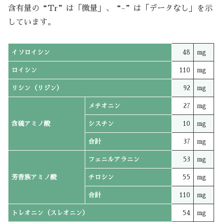
含有量の“Tr”は「微量」、“-”は「データなし」を示
しています。
イソロイシン
48
mg
ロイシン
110
mg
リシン（リジン）
92
mg
メチオニン
27
mg
含硫アミノ酸
シスチン
10
mg
合計
37
mg
フェニルアラニン
53
mg
芳香族アミノ酸
チロシン
55
mg
合計
110
mg
トレオニン（スレオニン）
54
mg