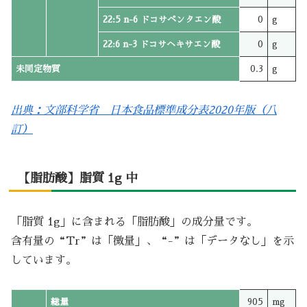
22:5 n-6 ドコサペンタエン酸
0
g
22:6 n-3 ドコサヘキサエン酸
0
g
未同定物質
0.3
g
出典：文部科学省 日本食品標準成分表2020年版（八
訂）
【脂肪酸】脂質 1g 中
「脂質 1g」に含まれる「脂肪酸」の成分量です。
含有量の“Tr”は「微量」、“-”は「データなし」を示
しています。
総量
905
mg