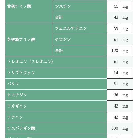
含硫アミノ酸
シスチン
11
mg
合計
42
mg
フェニルアラニン
59
mg
芳香族アミノ酸
チロシン
61
mg
合計
120
mg
トレオニン（スレオニン）
61
mg
トリプトファン
14
mg
バリン
81
mg
ヒスチジン
36
mg
アルギニン
42
mg
アラニン
42
mg
アスパラギン酸
100
mg