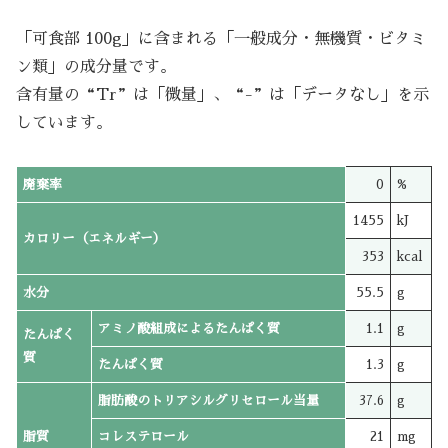
「可食部 100g」に含まれる「一般成分・無機質・ビタミ
ン類」の成分量です。
含有量の“Tr”は「微量」、“-”は「データなし」を示
しています。
廃棄率
0
%
1455
kJ
カロリー（エネルギー）
353
kcal
水分
55.5
g
アミノ酸組成によるたんぱく質
1.1
g
たんぱく
質
たんぱく質
1.3
g
脂肪酸のトリアシルグリセロール当量
37.6
g
脂質
コレステロール
21
mg