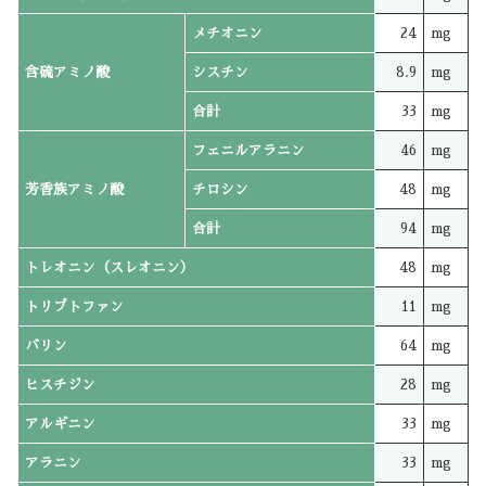
メチオニン
24
mg
含硫アミノ酸
シスチン
8.9
mg
合計
33
mg
フェニルアラニン
46
mg
芳香族アミノ酸
チロシン
48
mg
合計
94
mg
トレオニン（スレオニン）
48
mg
トリプトファン
11
mg
バリン
64
mg
ヒスチジン
28
mg
アルギニン
33
mg
アラニン
33
mg