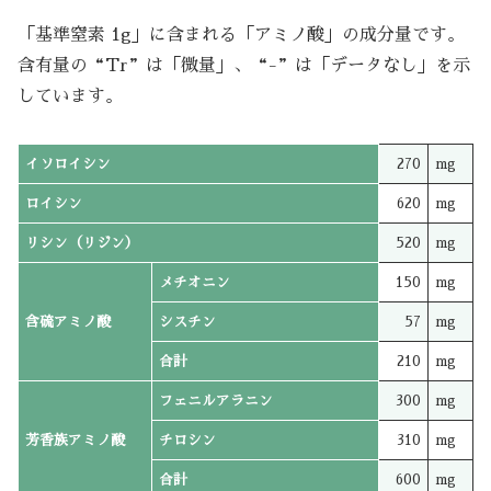
「基準窒素 1g」に含まれる「アミノ酸」の成分量です。
含有量の“Tr”は「微量」、“-”は「データなし」を示
しています。
イソロイシン
270
mg
ロイシン
620
mg
リシン（リジン）
520
mg
メチオニン
150
mg
含硫アミノ酸
シスチン
57
mg
合計
210
mg
フェニルアラニン
300
mg
芳香族アミノ酸
チロシン
310
mg
合計
600
mg