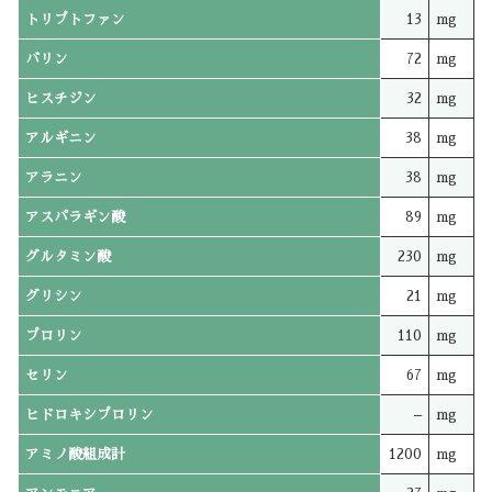
トリプトファン
13
mg
バリン
72
mg
ヒスチジン
32
mg
アルギニン
38
mg
アラニン
38
mg
アスパラギン酸
89
mg
グルタミン酸
230
mg
グリシン
21
mg
プロリン
110
mg
セリン
67
mg
ヒドロキシプロリン
–
mg
アミノ酸組成計
1200
mg