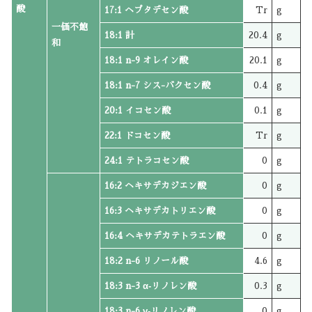
酸
17:1 ヘプタデセン酸
Tr
g
一価不飽
18:1 計
20.4
g
和
18:1 n-9 オレイン酸
20.1
g
18:1 n-7 シス-バクセン酸
0.4
g
20:1 イコセン酸
0.1
g
22:1 ドコセン酸
Tr
g
24:1 テトラコセン酸
0
g
16:2 ヘキサデカジエン酸
0
g
16:3 ヘキサデカトリエン酸
0
g
16:4 ヘキサデカテトラエン酸
0
g
18:2 n-6 リノール酸
4.6
g
18:3 n-3 α‐リノレン酸
0.3
g
18:3 n-6 γ‐リノレン酸
0
g