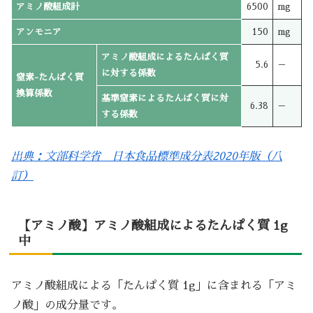
アミノ酸組成計
6500
mg
アンモニア
150
mg
アミノ酸組成によるたんぱく質
5.6
－
に対する係数
窒素-たんぱく質
換算係数
基準窒素によるたんぱく質に対
6.38
－
する係数
出典：文部科学省 日本食品標準成分表2020年版（八
訂）
【アミノ酸】アミノ酸組成によるたんぱく質 1g
中
アミノ酸組成による「たんぱく質 1g」に含まれる「アミ
ノ酸」の成分量です。