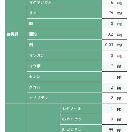
マグネシウム
6
mg
リン
79
mg
鉄
0
mg
無機質
亜鉛
0.2
mg
銅
0.03
mg
マンガン
0
mg
ヨウ素
7
μg
セレン
1
μg
クロム
2
μg
モリブデン
2
μg
レチノール
1
μg
α-カロテン
0
μg
β-カロテン
99
μg