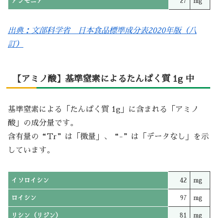
アンモニア
27
mg
出典：文部科学省 日本食品標準成分表2020年版（八
訂）
【アミノ酸】基準窒素によるたんぱく質 1g 中
基準窒素による「たんぱく質 1g」に含まれる「アミノ
酸」の成分量です。
含有量の“Tr”は「微量」、“-”は「データなし」を示
しています。
イソロイシン
42
mg
ロイシン
97
mg
リシン（リジン）
81
mg