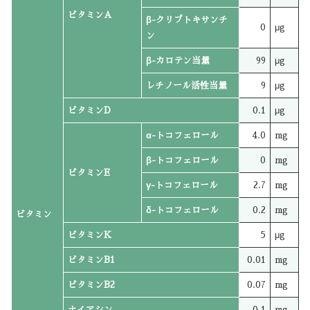
ビタミンA
β-クリプトキサンチ
0
μg
ン
β-カロテン当量
99
μg
レチノール活性当量
9
μg
ビタミンD
0.1
μg
α-トコフェロール
4.0
mg
β-トコフェロール
0
mg
ビタミンE
γ-トコフェロール
2.7
mg
δ-トコフェロール
0.2
mg
ビタミン
ビタミンK
5
μg
ビタミンB1
0.01
mg
ビタミンB2
0.07
mg
ナイアシン
0.1
mg