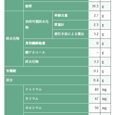
脂質
39.5
g
単糖当量
2.7
g
利用可能炭水化
質量計
2.5
g
物
差引き法による算出
5.2
g
炭水化物
食物繊維総量
0
g
糖アルコール
–
g
炭水化物
3.3
g
有機酸
0.1
g
灰分
0.4
g
ナトリウム
40
mg
カリウム
67
mg
カルシウム
50
mg