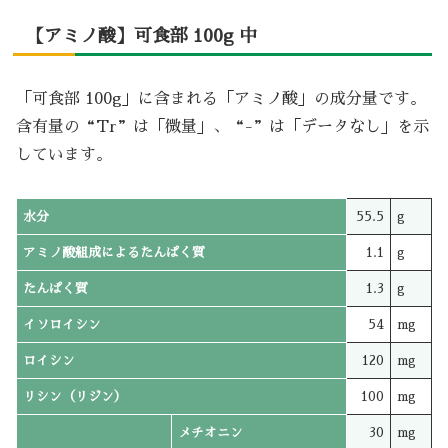
【アミノ酸】可食部 100g 中
「可食部 100g」に含まれる「アミノ酸」の成分量です。
含有量の“Tr”は「微量」、“-”は「データなし」を示
しています。
水分
55.5
g
アミノ酸組成によるたんぱく質
1.1
g
たんぱく質
1.3
g
イソロイシン
54
mg
ロイシン
120
mg
リシン（リジン）
100
mg
メチオニン
30
mg