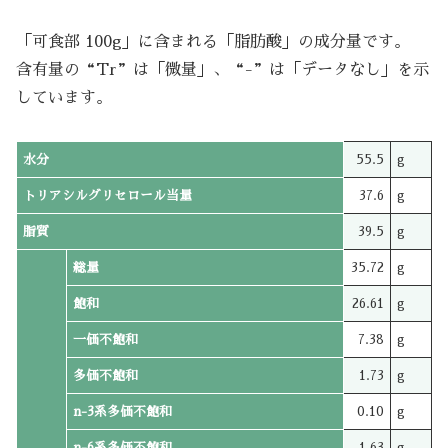
「可食部 100g」に含まれる「脂肪酸」の成分量です。
含有量の“Tr”は「微量」、“-”は「データなし」を示
しています。
水分
55.5
g
トリアシルグリセロール当量
37.6
g
脂質
39.5
g
総量
35.72
g
飽和
26.61
g
一価不飽和
7.38
g
多価不飽和
1.73
g
n-3系多価不飽和
0.10
g
n-6系多価不飽和
1.63
g