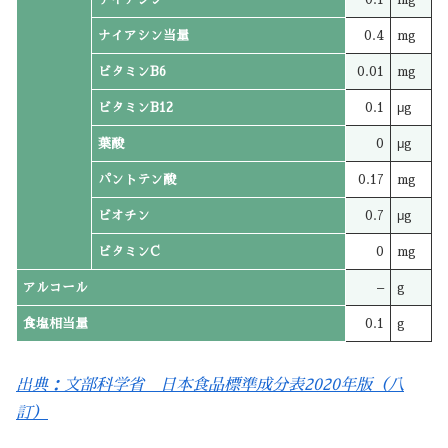
ナイアシン当量
0.4
mg
ビタミンB6
0.01
mg
ビタミンB12
0.1
μg
葉酸
0
μg
パントテン酸
0.17
mg
ビオチン
0.7
μg
ビタミンC
0
mg
アルコール
–
g
食塩相当量
0.1
g
出典：文部科学省 日本食品標準成分表2020年版（八
訂）