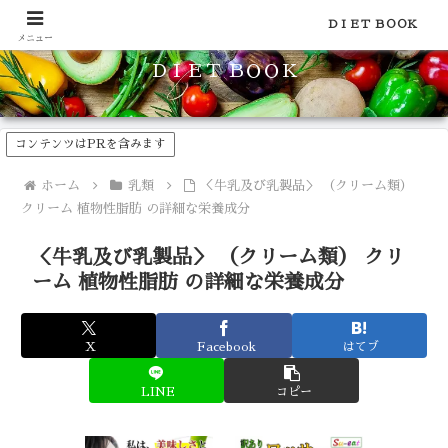
食品のカロリーや糖質などの栄養素がわかる！健康やダイエットに
ＤＩＥＴ ＢＯＯＫ
メニュー
ＤＩＥＴ ＢＯＯＫ
コンテンツはPRを含みます
ホーム
乳類
＜牛乳及び乳製品＞ （クリーム類）
クリーム 植物性脂肪 の詳細な栄養成分
＜牛乳及び乳製品＞ （クリーム類） クリ
ーム 植物性脂肪 の詳細な栄養成分
X
Facebook
はてブ
LINE
コピー