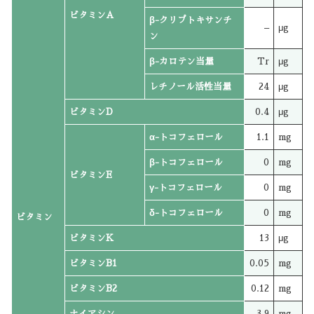
ビタミンA
β-クリプトキサンチ
–
μg
ン
β-カロテン当量
Tr
μg
レチノール活性当量
24
μg
ビタミンD
0.4
μg
α-トコフェロール
1.1
mg
β-トコフェロール
0
mg
ビタミンE
γ-トコフェロール
0
mg
δ-トコフェロール
0
mg
ビタミン
ビタミンK
13
μg
ビタミンB1
0.05
mg
ビタミンB2
0.12
mg
ナイアシン
3.9
mg