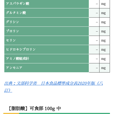
アスパラギン酸
–
mg
グルタミン酸
–
mg
グリシン
–
mg
プロリン
–
mg
セリン
–
mg
ヒドロキシプロリン
–
mg
アミノ酸組成計
–
mg
アンモニア
–
mg
出典：文部科学省 日本食品標準成分表2020年版（八
訂）
【脂肪酸】可食部 100g 中