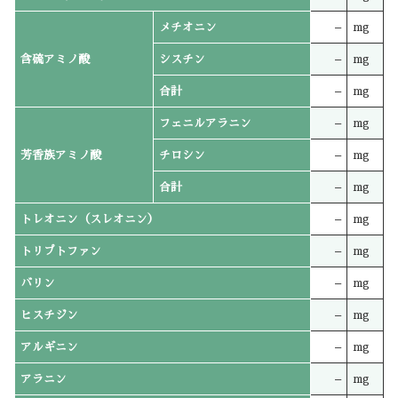
メチオニン
–
mg
含硫アミノ酸
シスチン
–
mg
合計
–
mg
フェニルアラニン
–
mg
芳香族アミノ酸
チロシン
–
mg
合計
–
mg
トレオニン（スレオニン）
–
mg
トリプトファン
–
mg
バリン
–
mg
ヒスチジン
–
mg
アルギニン
–
mg
アラニン
–
mg