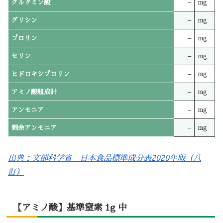
グルタミン酸
–
mg
グリシン
–
mg
プロリン
–
mg
セリン
–
mg
ヒドロキシプロリン
–
mg
アミノ酸組成計
–
mg
アンモニア
–
mg
剰余アンモニア
–
mg
出典：文部科学省 日本食品標準成分表2020年版（八
訂）
【アミノ酸】基準窒素 1g 中