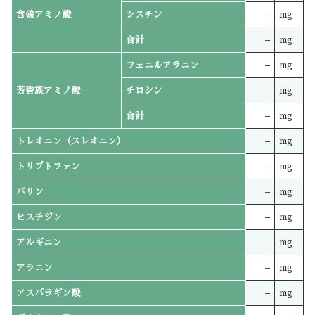
含硫アミノ酸
シスチン
–
mg
合計
–
mg
フェニルアラニン
–
mg
芳香族アミノ酸
チロシン
–
mg
合計
–
mg
トレオニン（スレオニン）
–
mg
トリプトファン
–
mg
バリン
–
mg
ヒスチジン
–
mg
アルギニン
–
mg
アラニン
–
mg
アスパラギン酸
–
mg