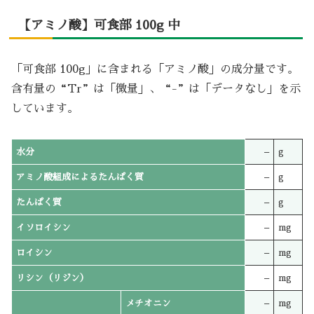
【アミノ酸】可食部 100g 中
「可食部 100g」に含まれる「アミノ酸」の成分量です。
含有量の“Tr”は「微量」、“-”は「データなし」を示
しています。
水分
–
g
アミノ酸組成によるたんぱく質
–
g
たんぱく質
–
g
イソロイシン
–
mg
ロイシン
–
mg
リシン（リジン）
–
mg
メチオニン
–
mg