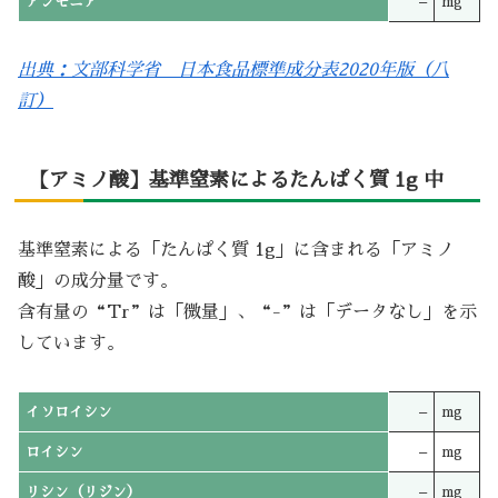
アンモニア
–
mg
出典：文部科学省 日本食品標準成分表2020年版（八
訂）
【アミノ酸】基準窒素によるたんぱく質 1g 中
基準窒素による「たんぱく質 1g」に含まれる「アミノ
酸」の成分量です。
含有量の“Tr”は「微量」、“-”は「データなし」を示
しています。
イソロイシン
–
mg
ロイシン
–
mg
リシン（リジン）
–
mg