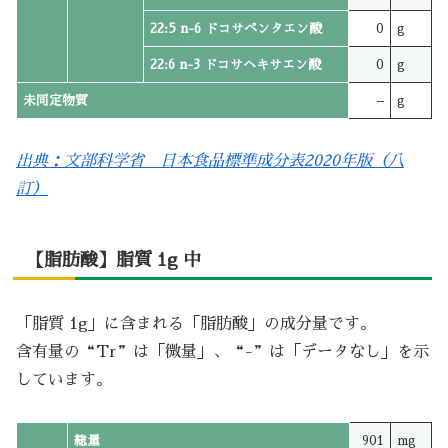
22:5 n-6 ドコサペンタエン酸
0
g
22:6 n-3 ドコサヘキサエン酸
0
g
未同定物質
–
g
出典：文部科学省 日本食品標準成分表2020年版（八
訂）
【脂肪酸】脂質 1g 中
「脂質 1g」に含まれる「脂肪酸」の成分量です。
含有量の“Tr”は「微量」、“-”は「データなし」を示
しています。
総量
901
mg