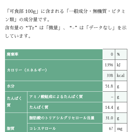
「可食部 100g」に含まれる「一般成分・無機質・ビタミ
ン類」の成分量です。
含有量の“Tr”は「微量」、“-”は「データなし」を示
しています。
廃棄率
0
%
1396
kJ
カロリー（エネルギー）
338
kcal
水分
51.8
g
アミノ酸組成によるたんぱく質
–
g
たんぱく
質
たんぱく質
14.4
g
脂肪酸のトリアシルグリセロール当量
31.0
g
脂質
コレステロール
67
mg