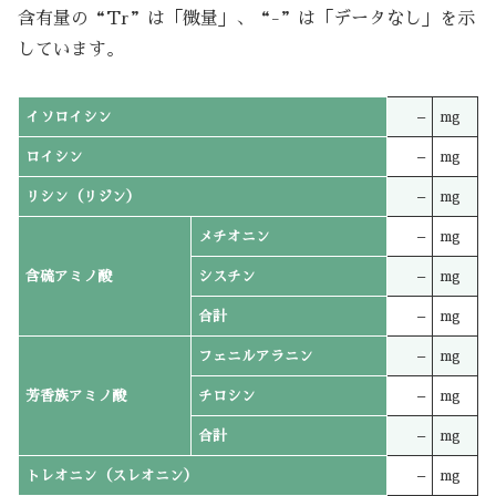
含有量の“Tr”は「微量」、“-”は「データなし」を示
しています。
イソロイシン
–
mg
ロイシン
–
mg
リシン（リジン）
–
mg
メチオニン
–
mg
含硫アミノ酸
シスチン
–
mg
合計
–
mg
フェニルアラニン
–
mg
芳香族アミノ酸
チロシン
–
mg
合計
–
mg
トレオニン（スレオニン）
–
mg