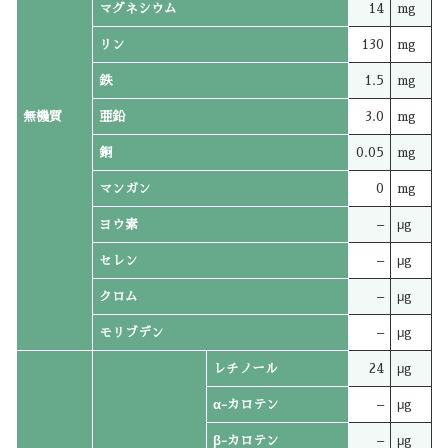
マグネシウム
14
mg
リン
130
mg
鉄
1.5
mg
無機質
亜鉛
3.0
mg
銅
0.05
mg
マンガン
0
mg
ヨウ素
–
μg
セレン
–
μg
クロム
–
μg
モリブデン
–
μg
レチノール
24
μg
α-カロテン
–
μg
β-カロテン
–
μg