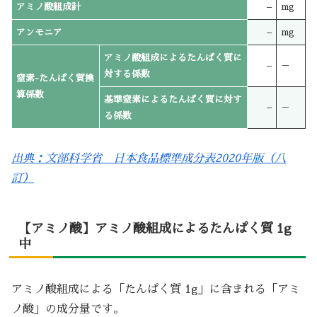
アミノ酸組成計
–
mg
アンモニア
–
mg
アミノ酸組成によるたんぱく質に
–
－
対する係数
窒素-たんぱく質換
算係数
基準窒素によるたんぱく質に対す
–
－
る係数
出典：文部科学省 日本食品標準成分表2020年版（八
訂）
【アミノ酸】アミノ酸組成によるたんぱく質 1g
中
アミノ酸組成による「たんぱく質 1g」に含まれる「アミ
ノ酸」の成分量です。