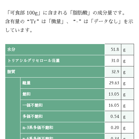
「可食部 100g」に含まれる「脂肪酸」の成分量です。
含有量の“Tr”は「微量」、“-”は「データなし」を示
しています。
水分
51.8
g
トリアシルグリセロール当量
31.0
g
脂質
32.9
g
総量
29.63
g
飽和
13.05
g
一価不飽和
16.05
g
多価不飽和
0.54
g
n-3系多価不飽和
0.20
g
n-6系多価不飽和
0.34
g