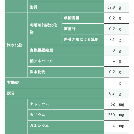
脂質
32.9
g
単糖当量
0.2
g
利用可能炭水化
質量計
0.2
g
物
差引き法による算出
2.1
g
炭水化物
食物繊維総量
0
g
糖アルコール
–
g
炭水化物
0.2
g
有機酸
–
g
灰分
0.7
g
ナトリウム
52
mg
カリウム
230
mg
カルシウム
4
mg