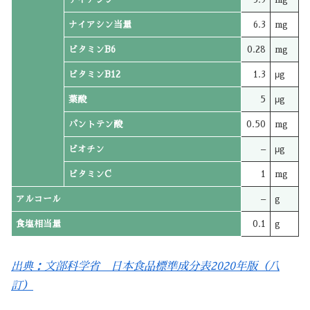
ナイアシン当量
6.3
mg
ビタミンB6
0.28
mg
ビタミンB12
1.3
μg
葉酸
5
μg
パントテン酸
0.50
mg
ビオチン
–
μg
ビタミンC
1
mg
アルコール
–
g
食塩相当量
0.1
g
出典：文部科学省 日本食品標準成分表2020年版（八
訂）