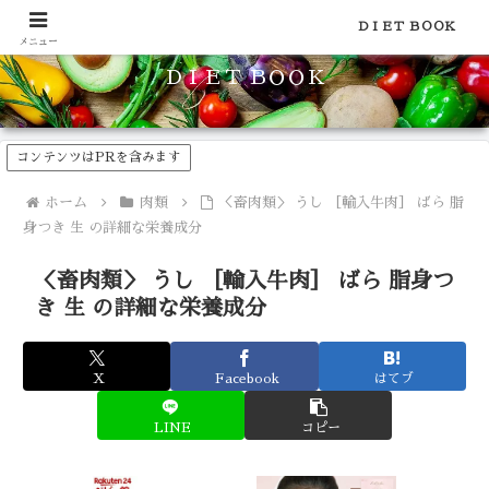
食品のカロリーや糖質などの栄養素がわかる！健康やダイエットに
ＤＩＥＴ ＢＯＯＫ
メニュー
ＤＩＥＴ ＢＯＯＫ
コンテンツはPRを含みます
ホーム
肉類
＜畜肉類＞ うし ［輸入牛肉］ ばら 脂
身つき 生 の詳細な栄養成分
＜畜肉類＞ うし ［輸入牛肉］ ばら 脂身つ
き 生 の詳細な栄養成分
X
Facebook
はてブ
LINE
コピー