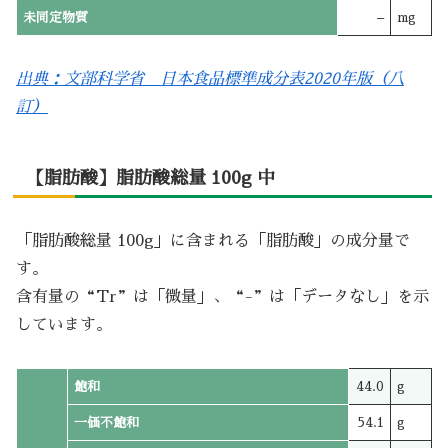
未同定物質
–
mg
出典：文部科学省 日本食品標準成分表2020年版（八
訂）
【脂肪酸】脂肪酸総量 100g 中
「脂肪酸総量 100g」に含まれる「脂肪酸」の成分量で
す。
含有量の“Tr”は「微量」、“-”は「データなし」を示
しています。
飽和
44.0
g
一価不飽和
54.1
g