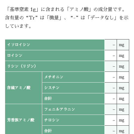
「基準窒素 1g」に含まれる「アミノ酸」の成分量です。
含有量の“Tr”は「微量」、“-”は「データなし」を示
しています。
イソロイシン
–
mg
ロイシン
–
mg
リシン（リジン）
–
mg
メチオニン
–
mg
含硫アミノ酸
シスチン
–
mg
合計
–
mg
フェニルアラニン
–
mg
芳香族アミノ酸
チロシン
–
mg
合計
–
mg