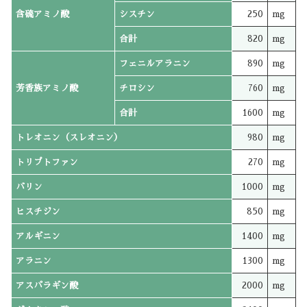
含硫アミノ酸
シスチン
250
mg
合計
820
mg
フェニルアラニン
890
mg
芳香族アミノ酸
チロシン
760
mg
合計
1600
mg
トレオニン（スレオニン）
980
mg
トリプトファン
270
mg
バリン
1000
mg
ヒスチジン
850
mg
アルギニン
1400
mg
アラニン
1300
mg
アスパラギン酸
2000
mg