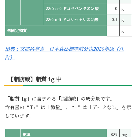
22:5 n-6 ドコサペンタエン酸
0
g
22:6 n-3 ドコサヘキサエン酸
0.1
g
未同定物質
–
g
出典：文部科学省 日本食品標準成分表2020年版（八
訂）
【脂肪酸】脂質 1g 中
「脂質 1g」に含まれる「脂肪酸」の成分量です。
含有量の“Tr”は「微量」、“-”は「データなし」を示
しています。
総量
829
mg