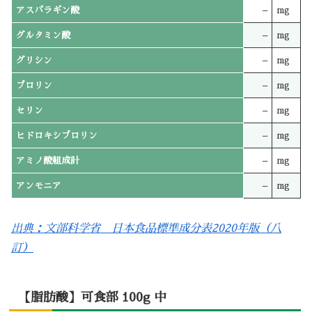
アスパラギン酸
–
mg
グルタミン酸
–
mg
グリシン
–
mg
プロリン
–
mg
セリン
–
mg
ヒドロキシプロリン
–
mg
アミノ酸組成計
–
mg
アンモニア
–
mg
出典：文部科学省 日本食品標準成分表2020年版（八
訂）
【脂肪酸】可食部 100g 中