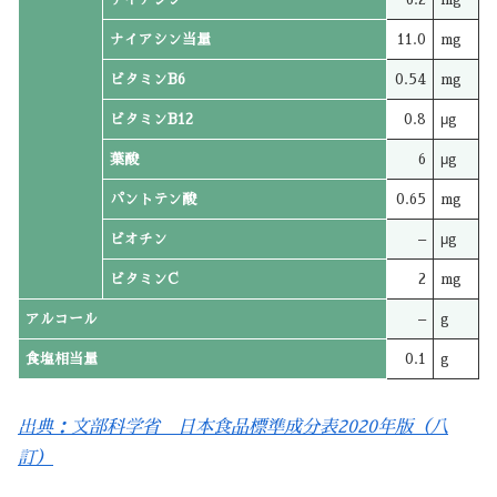
ナイアシン当量
11.0
mg
ビタミンB6
0.54
mg
ビタミンB12
0.8
μg
葉酸
6
μg
パントテン酸
0.65
mg
ビオチン
–
μg
ビタミンC
2
mg
アルコール
–
g
食塩相当量
0.1
g
出典：文部科学省 日本食品標準成分表2020年版（八
訂）