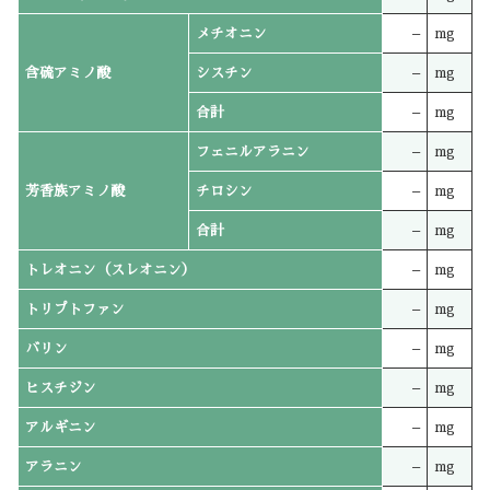
メチオニン
–
mg
含硫アミノ酸
シスチン
–
mg
合計
–
mg
フェニルアラニン
–
mg
芳香族アミノ酸
チロシン
–
mg
合計
–
mg
トレオニン（スレオニン）
–
mg
トリプトファン
–
mg
バリン
–
mg
ヒスチジン
–
mg
アルギニン
–
mg
アラニン
–
mg