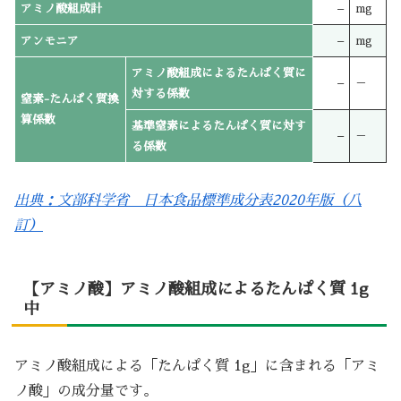
アミノ酸組成計
–
mg
アンモニア
–
mg
アミノ酸組成によるたんぱく質に
–
－
対する係数
窒素-たんぱく質換
算係数
基準窒素によるたんぱく質に対す
–
－
る係数
出典：文部科学省 日本食品標準成分表2020年版（八
訂）
【アミノ酸】アミノ酸組成によるたんぱく質 1g
中
アミノ酸組成による「たんぱく質 1g」に含まれる「アミ
ノ酸」の成分量です。