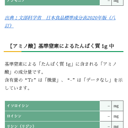
アンモニア
–
mg
出典：文部科学省 日本食品標準成分表2020年版（八
訂）
【アミノ酸】基準窒素によるたんぱく質 1g 中
基準窒素による「たんぱく質 1g」に含まれる「アミノ
酸」の成分量です。
含有量の“Tr”は「微量」、“-”は「データなし」を示
しています。
イソロイシン
–
mg
ロイシン
–
mg
リシン（リジン）
–
mg