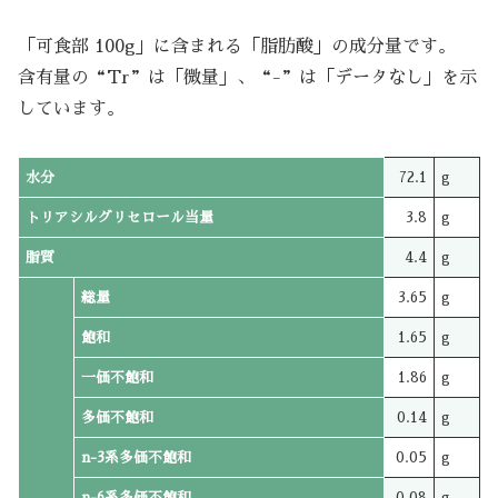
「可食部 100g」に含まれる「脂肪酸」の成分量です。
含有量の“Tr”は「微量」、“-”は「データなし」を示
しています。
水分
72.1
g
トリアシルグリセロール当量
3.8
g
脂質
4.4
g
総量
3.65
g
飽和
1.65
g
一価不飽和
1.86
g
多価不飽和
0.14
g
n-3系多価不飽和
0.05
g
n-6系多価不飽和
0.08
g