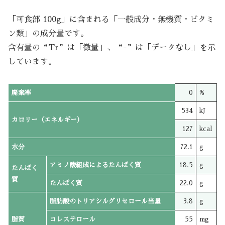
「可食部 100g」に含まれる「一般成分・無機質・ビタミ
ン類」の成分量です。
含有量の“Tr”は「微量」、“-”は「データなし」を示
しています。
廃棄率
0
%
534
kJ
カロリー（エネルギー）
127
kcal
水分
72.1
g
アミノ酸組成によるたんぱく質
18.5
g
たんぱく
質
たんぱく質
22.0
g
脂肪酸のトリアシルグリセロール当量
3.8
g
脂質
コレステロール
55
mg