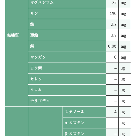
マグネシウム
23
mg
リン
190
mg
鉄
2.2
mg
無機質
亜鉛
3.9
mg
銅
0.08
mg
マンガン
0
mg
ヨウ素
–
μg
セレン
–
μg
クロム
–
μg
モリブデン
–
μg
レチノール
4
μg
α-カロテン
–
μg
β-カロテン
–
μg