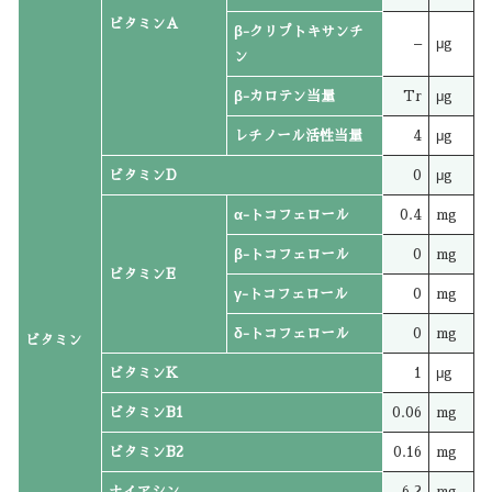
ビタミンA
β-クリプトキサンチ
–
μg
ン
β-カロテン当量
Tr
μg
レチノール活性当量
4
μg
ビタミンD
0
μg
α-トコフェロール
0.4
mg
β-トコフェロール
0
mg
ビタミンE
γ-トコフェロール
0
mg
δ-トコフェロール
0
mg
ビタミン
ビタミンK
1
μg
ビタミンB1
0.06
mg
ビタミンB2
0.16
mg
ナイアシン
6.2
mg