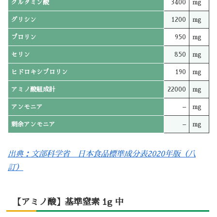
グルタミン酸
3400
mg
グリシン
1200
mg
プロリン
950
mg
セリン
850
mg
ヒドロキシプロリン
190
mg
アミノ酸組成計
22000
mg
アンモニア
–
mg
剰余アンモニア
–
mg
出典：文部科学省 日本食品標準成分表2020年版（八
訂）
【アミノ酸】基準窒素 1g 中