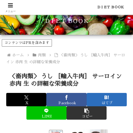
食品のカロリーや糖質などの栄養素がわかる！健康やダイエットに
ＤＩＥＴ ＢＯＯＫ
メニュー
ＤＩＥＴ ＢＯＯＫ
コンテンツはPRを含みます
ホーム
肉類
＜畜肉類＞ うし ［輸入牛肉］ サーロ
イン 赤肉 生 の詳細な栄養成分
＜畜肉類＞ うし ［輸入牛肉］ サーロイン
赤肉 生 の詳細な栄養成分
X
Facebook
はてブ
LINE
コピー