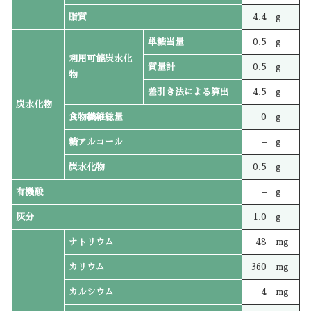
脂質
4.4
g
単糖当量
0.5
g
利用可能炭水化
質量計
0.5
g
物
差引き法による算出
4.5
g
炭水化物
食物繊維総量
0
g
糖アルコール
–
g
炭水化物
0.5
g
有機酸
–
g
灰分
1.0
g
ナトリウム
48
mg
カリウム
360
mg
カルシウム
4
mg