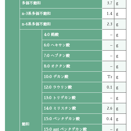
多価不飽和
3.7
g
n-3系多価不飽和
1.4
g
n-6系多価不飽和
2.3
g
4:0 酪酸
–
g
6:0 ヘキサン酸
–
g
7:0 ヘプタン酸
–
g
8:0 オクタン酸
–
g
10:0 デカン酸
Tr
g
12:0 ラウリン酸
0.1
g
13:0 トリデカン酸
–
g
14:0 ミリスチン酸
2.6
g
15:0 ペンタデカン酸
0.4
g
飽和
15:0 ant ペンタデカン酸
–
g