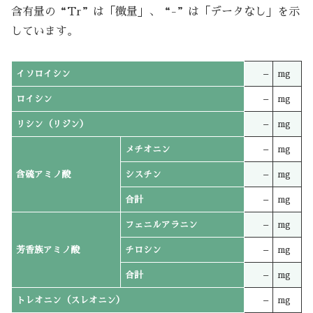
含有量の“Tr”は「微量」、“-”は「データなし」を示
しています。
イソロイシン
–
mg
ロイシン
–
mg
リシン（リジン）
–
mg
メチオニン
–
mg
含硫アミノ酸
シスチン
–
mg
合計
–
mg
フェニルアラニン
–
mg
芳香族アミノ酸
チロシン
–
mg
合計
–
mg
トレオニン（スレオニン）
–
mg