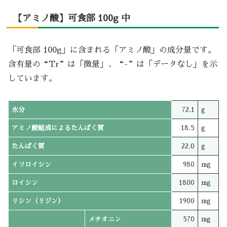
【アミノ酸】可食部 100g 中
「可食部 100g」に含まれる「アミノ酸」の成分量です。
含有量の“Tr”は「微量」、“-”は「データなし」を示
しています。
水分
72.1
g
アミノ酸組成によるたんぱく質
18.5
g
たんぱく質
22.0
g
イソロイシン
980
mg
ロイシン
1800
mg
リシン（リジン）
1900
mg
メチオニン
570
mg