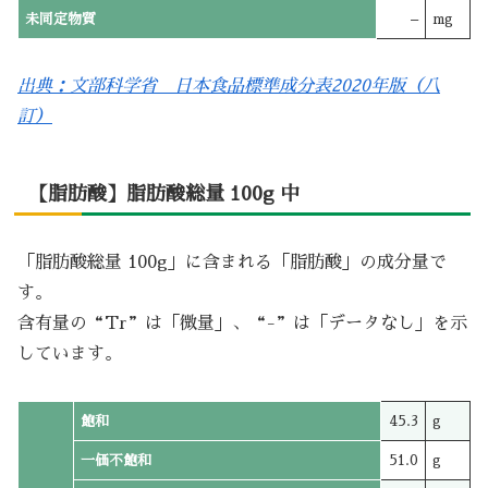
未同定物質
–
mg
出典：文部科学省 日本食品標準成分表2020年版（八
訂）
【脂肪酸】脂肪酸総量 100g 中
「脂肪酸総量 100g」に含まれる「脂肪酸」の成分量で
す。
含有量の“Tr”は「微量」、“-”は「データなし」を示
しています。
飽和
45.3
g
一価不飽和
51.0
g