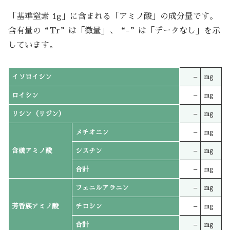
「基準窒素 1g」に含まれる「アミノ酸」の成分量です。
含有量の“Tr”は「微量」、“-”は「データなし」を示
しています。
イソロイシン
–
mg
ロイシン
–
mg
リシン（リジン）
–
mg
メチオニン
–
mg
含硫アミノ酸
シスチン
–
mg
合計
–
mg
フェニルアラニン
–
mg
芳香族アミノ酸
チロシン
–
mg
合計
–
mg