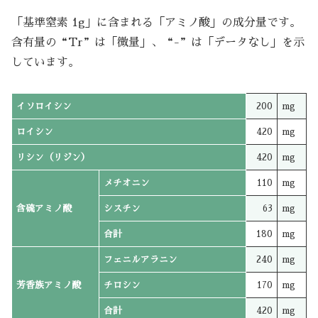
「基準窒素 1g」に含まれる「アミノ酸」の成分量です。
含有量の“Tr”は「微量」、“-”は「データなし」を示
しています。
イソロイシン
200
mg
ロイシン
420
mg
リシン（リジン）
420
mg
メチオニン
110
mg
含硫アミノ酸
シスチン
63
mg
合計
180
mg
フェニルアラニン
240
mg
芳香族アミノ酸
チロシン
170
mg
合計
420
mg