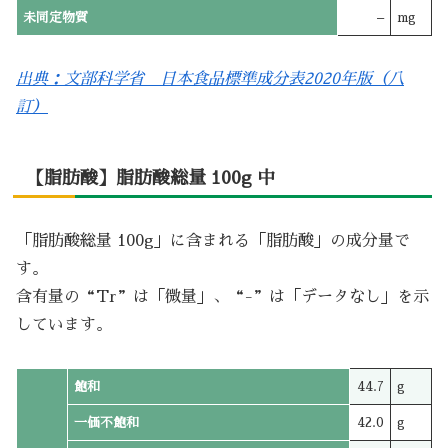
未同定物質
–
mg
出典：文部科学省 日本食品標準成分表2020年版（八
訂）
【脂肪酸】脂肪酸総量 100g 中
「脂肪酸総量 100g」に含まれる「脂肪酸」の成分量で
す。
含有量の“Tr”は「微量」、“-”は「データなし」を示
しています。
飽和
44.7
g
一価不飽和
42.0
g