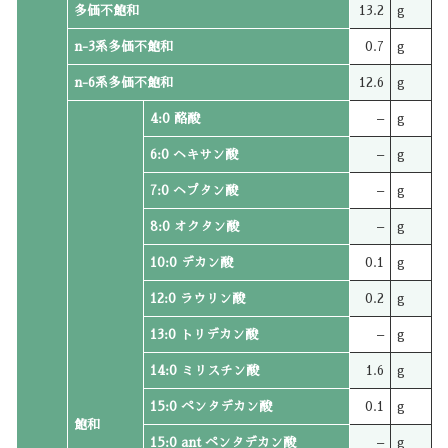
多価不飽和
13.2
g
n-3系多価不飽和
0.7
g
n-6系多価不飽和
12.6
g
4:0 酪酸
–
g
6:0 ヘキサン酸
–
g
7:0 ヘプタン酸
–
g
8:0 オクタン酸
–
g
10:0 デカン酸
0.1
g
12:0 ラウリン酸
0.2
g
13:0 トリデカン酸
–
g
14:0 ミリスチン酸
1.6
g
15:0 ペンタデカン酸
0.1
g
飽和
15:0 ant ペンタデカン酸
–
g