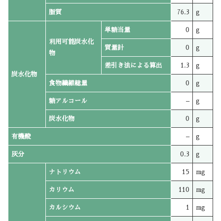
脂質
76.3
g
単糖当量
0
g
利用可能炭水化
質量計
0
g
物
差引き法による算出
1.3
g
炭水化物
食物繊維総量
0
g
糖アルコール
–
g
炭水化物
0
g
有機酸
–
g
灰分
0.3
g
ナトリウム
15
mg
カリウム
110
mg
カルシウム
1
mg