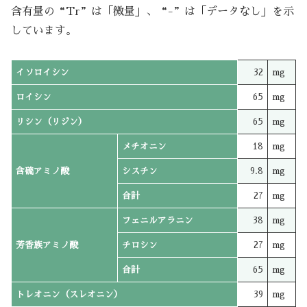
含有量の“Tr”は「微量」、“-”は「データなし」を示
しています。
イソロイシン
32
mg
ロイシン
65
mg
リシン（リジン）
65
mg
メチオニン
18
mg
含硫アミノ酸
シスチン
9.8
mg
合計
27
mg
フェニルアラニン
38
mg
芳香族アミノ酸
チロシン
27
mg
合計
65
mg
トレオニン（スレオニン）
39
mg