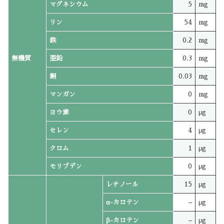
マグネシウム
5
mg
リン
54
mg
鉄
0.2
mg
無機質
亜鉛
0.3
mg
銅
0.03
mg
マンガン
0
mg
ヨウ素
0
μg
セレン
4
μg
クロム
1
μg
モリブデン
0
μg
レチノール
15
μg
α-カロテン
–
μg
β-カロテン
–
μg