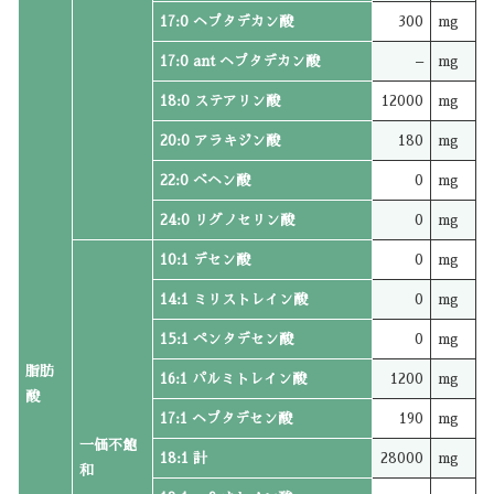
17:0 ヘプタデカン酸
300
mg
17:0 ant ヘプタデカン酸
–
mg
18:0 ステアリン酸
12000
mg
20:0 アラキジン酸
180
mg
22:0 ベヘン酸
0
mg
24:0 リグノセリン酸
0
mg
10:1 デセン酸
0
mg
14:1 ミリストレイン酸
0
mg
15:1 ペンタデセン酸
0
mg
脂肪
16:1 パルミトレイン酸
1200
mg
酸
17:1 ヘプタデセン酸
190
mg
一価不飽
18:1 計
28000
mg
和