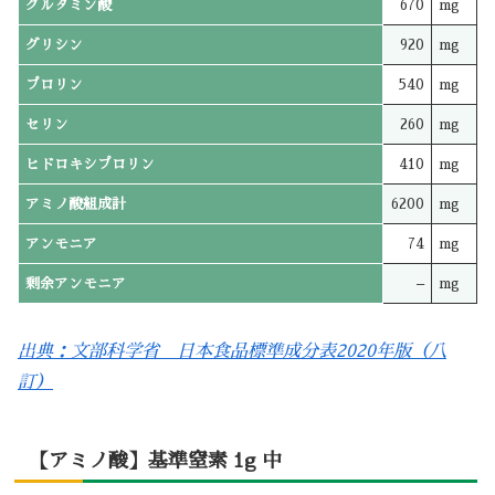
グルタミン酸
670
mg
グリシン
920
mg
プロリン
540
mg
セリン
260
mg
ヒドロキシプロリン
410
mg
アミノ酸組成計
6200
mg
アンモニア
74
mg
剰余アンモニア
–
mg
出典：文部科学省 日本食品標準成分表2020年版（八
訂）
【アミノ酸】基準窒素 1g 中