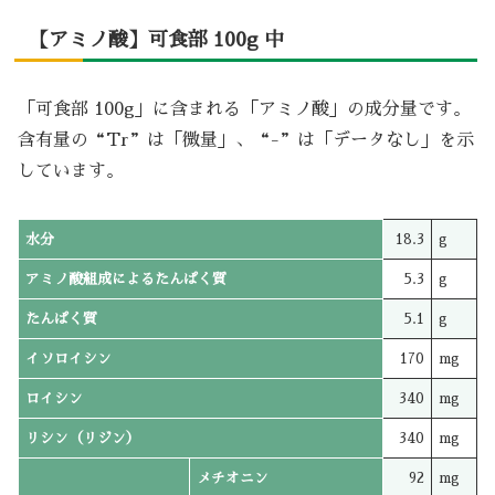
【アミノ酸】可食部 100g 中
「可食部 100g」に含まれる「アミノ酸」の成分量です。
含有量の“Tr”は「微量」、“-”は「データなし」を示
しています。
水分
18.3
g
アミノ酸組成によるたんぱく質
5.3
g
たんぱく質
5.1
g
イソロイシン
170
mg
ロイシン
340
mg
リシン（リジン）
340
mg
メチオニン
92
mg