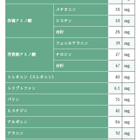
メチオニン
18
mg
含硫アミノ酸
シスチン
10
mg
合計
28
mg
フェニルアラニン
39
mg
芳香族アミノ酸
チロシン
27
mg
合計
67
mg
トレオニン（スレオニン）
40
mg
トリプトファン
6.1
mg
バリン
51
mg
ヒスチジン
41
mg
アルギニン
86
mg
アラニン
92
mg