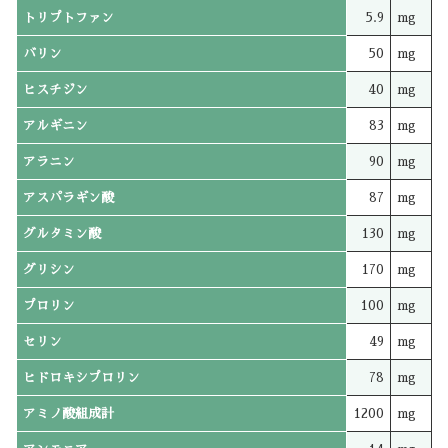
トリプトファン
5.9
mg
バリン
50
mg
ヒスチジン
40
mg
アルギニン
83
mg
アラニン
90
mg
アスパラギン酸
87
mg
グルタミン酸
130
mg
グリシン
170
mg
プロリン
100
mg
セリン
49
mg
ヒドロキシプロリン
78
mg
アミノ酸組成計
1200
mg