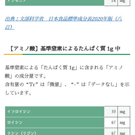
アンモニア
14
mg
出典：文部科学省 日本食品標準成分表2020年版（八
訂）
【アミノ酸】基準窒素によるたんぱく質 1g 中
基準窒素による「たんぱく質 1g」に含まれる「アミノ
酸」の成分量です。
含有量の“Tr”は「微量」、“-”は「データなし」を示
しています。
イソロイシン
33
mg
ロイシン
67
mg
リシン（リジン）
67
mg