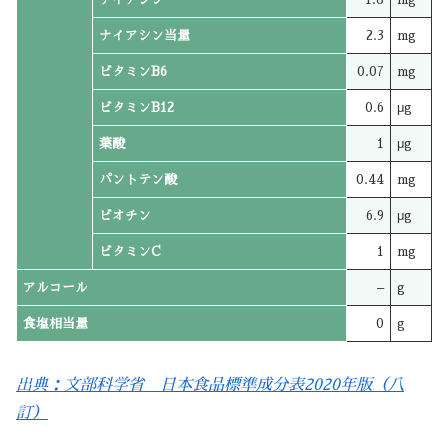
ナイアシン当量
2.3
mg
ビタミンB6
0.07
mg
ビタミンB12
0.6
μg
葉酸
1
μg
パントテン酸
0.44
mg
ビオチン
6.9
μg
ビタミンC
1
mg
アルコール
–
g
食塩相当量
0
g
出典：文部科学省 日本食品標準成分表2020年版（八
訂）