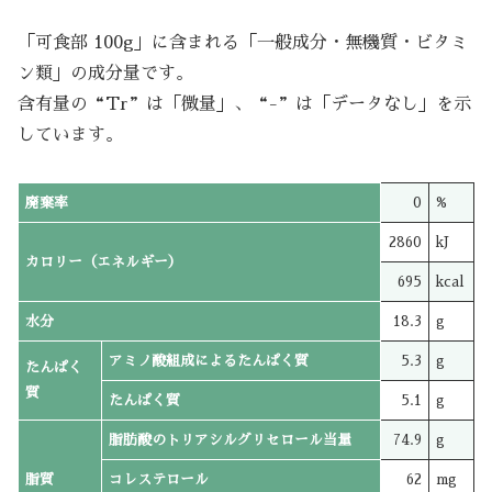
「可食部 100g」に含まれる「一般成分・無機質・ビタミ
ン類」の成分量です。
含有量の“Tr”は「微量」、“-”は「データなし」を示
しています。
廃棄率
0
%
2860
kJ
カロリー（エネルギー）
695
kcal
水分
18.3
g
アミノ酸組成によるたんぱく質
5.3
g
たんぱく
質
たんぱく質
5.1
g
脂肪酸のトリアシルグリセロール当量
74.9
g
脂質
コレステロール
62
mg