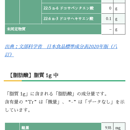
22:5 n-6 ドコサペンタエン酸
0
g
22:6 n-3 ドコサヘキサエン酸
0.1
g
未同定物質
–
g
出典：文部科学省 日本食品標準成分表2020年版（八
訂）
【脂肪酸】脂質 1g 中
「脂質 1g」に含まれる「脂肪酸」の成分量です。
含有量の“Tr”は「微量」、“-”は「データなし」を示
しています。
総量
938
mg