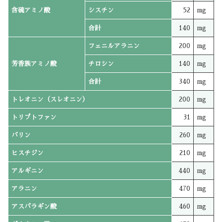
含硫アミノ酸
シスチン
52
mg
合計
140
mg
フェニルアラニン
200
mg
芳香族アミノ酸
チロシン
140
mg
合計
340
mg
トレオニン（スレオニン）
200
mg
トリプトファン
31
mg
バリン
260
mg
ヒスチジン
210
mg
アルギニン
440
mg
アラニン
470
mg
アスパラギン酸
460
mg