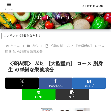
食品のカロリーや糖質などの栄養素がわかる！健康やダイエットに
ＤＩＥＴ ＢＯＯＫ
メニュー
ＤＩＥＴ ＢＯＯＫ
コンテンツはPRを含みます
ホーム
肉類
＜畜肉類＞ ぶた ［大型種肉］ ロース
脂身 生 の詳細な栄養成分
＜畜肉類＞ ぶた ［大型種肉］ ロース 脂身
生 の詳細な栄養成分
X
Facebook
はてブ
LINE
コピー