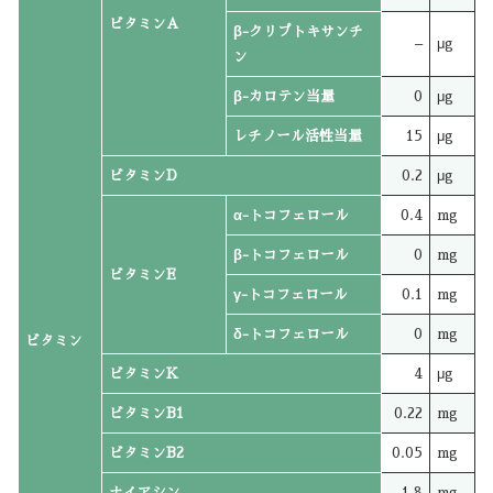
ビタミンA
β-クリプトキサンチ
–
μg
ン
β-カロテン当量
0
μg
レチノール活性当量
15
μg
ビタミンD
0.2
μg
α-トコフェロール
0.4
mg
β-トコフェロール
0
mg
ビタミンE
γ-トコフェロール
0.1
mg
δ-トコフェロール
0
mg
ビタミン
ビタミンK
4
μg
ビタミンB1
0.22
mg
ビタミンB2
0.05
mg
ナイアシン
1.8
mg