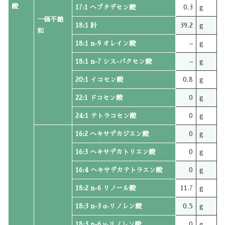
酸
17:1 ヘプタデセン酸
0.3
g
一価不飽
18:1 計
39.2
g
和
18:1 n-9 オレイン酸
–
g
18:1 n-7 シス-バクセン酸
–
g
20:1 イコセン酸
0.8
g
22:1 ドコセン酸
0
g
24:1 テトラコセン酸
0
g
16:2 ヘキサデカジエン酸
0
g
16:3 ヘキサデカトリエン酸
0
g
16:4 ヘキサデカテトラエン酸
0
g
18:2 n-6 リノール酸
11.7
g
18:3 n-3 α‐リノレン酸
0.5
g
18:3 n-6 γ‐リノレン酸
0
g