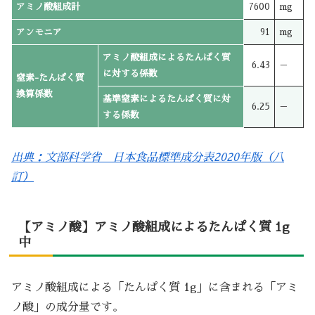
アミノ酸組成計
7600
mg
アンモニア
91
mg
アミノ酸組成によるたんぱく質
6.43
－
に対する係数
窒素-たんぱく質
換算係数
基準窒素によるたんぱく質に対
6.25
－
する係数
出典：文部科学省 日本食品標準成分表2020年版（八
訂）
【アミノ酸】アミノ酸組成によるたんぱく質 1g
中
アミノ酸組成による「たんぱく質 1g」に含まれる「アミ
ノ酸」の成分量です。