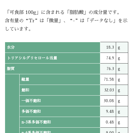
「可食部 100g」に含まれる「脂肪酸」の成分量です。
含有量の“Tr”は「微量」、“-”は「データなし」を示
しています。
水分
18.3
g
トリアシルグリセロール当量
74.9
g
脂質
76.3
g
総量
71.58
g
飽和
32.03
g
一価不飽和
30.08
g
多価不飽和
9.48
g
n-3系多価不飽和
0.48
g
n-6系多価不飽和
9.00
g