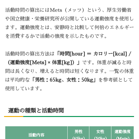
活動時間の算出にはMets（メッツ）という、厚生労働省
や国立健康・栄養研究所が公開している運動強度を使用し
ます。運動強度とは、安静時と比較して何倍のエネルギー
を消費するかで活動の強度を示したものです。
活動時間の算出方法は
「時間[hour] ＝ カロリー[kcal] /
（運動強度[Mets] × 体重[kg]）」
です。体重が減ると時
間は長くなり、増えると時間は短くなります。一覧の体重
は平均的な
「男性：65kg、女性：50kg」
を参考値として
使用しています。
運動の種類と活動時間
男性
女性
運動強度
活動内容
（65kg）
（50kg）
（Mets）