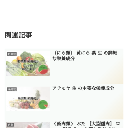
関連記事
（にら類） 黄にら 葉 生 の詳細
野菜類
な栄養成分
アテモヤ 生 の主要な栄養成分
果実類
＜畜肉類＞ ぶた ［大型種肉］ ロ
肉類