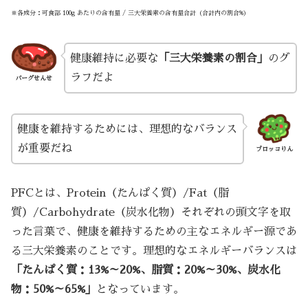
※各成分：可食部 100g あたりの含有量 / 三大栄養素の含有量合計（合計内の割合%）
健康維持に必要な
「三大栄養素の割合」
のグ
ラフだよ
バーグせんせ
健康を維持するためには、理想的なバランス
が重要だね
ブロッコりん
PFCとは、Protein（たんぱく質）/Fat（脂
質）/Carbohydrate（炭水化物）それぞれの頭文字を取
った言葉で、健康を維持するための主なエネルギー源であ
る三大栄養素のことです。理想的なエネルギーバランスは
「たんぱく質：13%～20%、脂質：20%～30%、炭水化
物：50%～65%」
となっています。