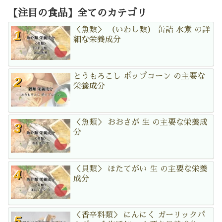
【注目の食品】全てのカテゴリ
＜魚類＞ （いわし類） 缶詰 水煮 の詳
細な栄養成分
とうもろこし ポップコーン の主要な
栄養成分
＜魚類＞ おおさが 生 の主要な栄養成
分
＜貝類＞ ほたてがい 生 の主要な栄養
成分
＜香辛料類＞ にんにく ガーリックパ