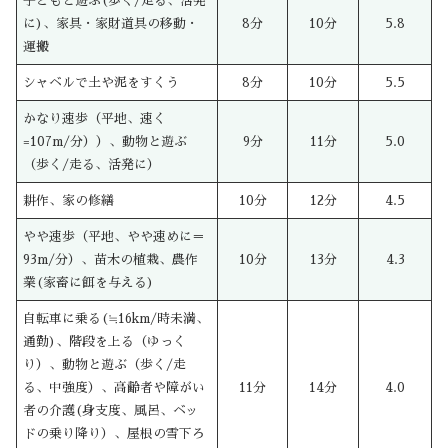
子どもと遊ぶ(歩く/走る、活発
に)、家具・家財道具の移動・
8分
10分
5.8
運搬
シャベルで土や泥をすくう
8分
10分
5.5
かなり速歩（平地、速く
=107m/分））、動物と遊ぶ
9分
11分
5.0
（歩く/走る、活発に）
耕作、家の修繕
10分
12分
4.5
やや速歩（平地、やや速めに＝
93m/分）、苗木の植栽、農作
10分
13分
4.3
業(家畜に餌を与える)
自転車に乗る(≒16km/時未満、
通勤)、階段を上る（ゆっく
り）、動物と遊ぶ（歩く/走
る、中強度）、高齢者や障がい
11分
14分
4.0
者の介護(身支度、風呂、ベッ
ドの乗り降り）、屋根の雪下ろ