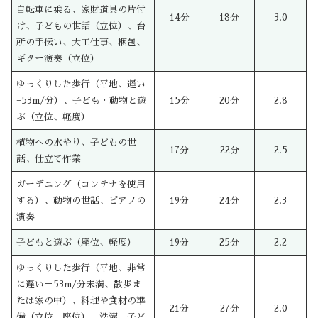
自転車に乗る、家財道具の片付
14分
18分
3.0
け、子どもの世話（立位）、台
所の手伝い、大工仕事、梱包、
ギター演奏（立位）
ゆっくりした歩行（平地、遅い
=53m/分）、子ども・動物と遊
15分
20分
2.8
ぶ（立位、軽度）
植物への水やり、子どもの世
17分
22分
2.5
話、仕立て作業
ガーデニング（コンテナを使用
する）、動物の世話、ピアノの
19分
24分
2.3
演奏
子どもと遊ぶ（座位、軽度）
19分
25分
2.2
ゆっくりした歩行（平地、非常
に遅い＝53m/分未満、散歩ま
たは家の中）、料理や食材の準
21分
27分
2.0
備（立位、座位）、洗濯、子ど