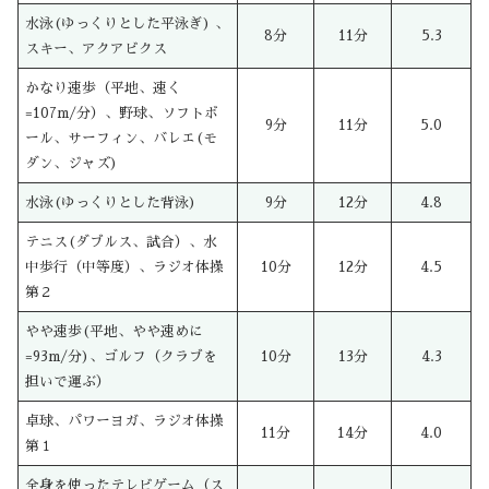
水泳(ゆっくりとした平泳ぎ) 、
8分
11分
5.3
スキー、アクアビクス
かなり速歩（平地、速く
=107m/分）、野球、ソフトボ
9分
11分
5.0
ール、サーフィン、バレエ(モ
ダン、ジャズ)
水泳(ゆっくりとした背泳)
9分
12分
4.8
テニス(ダブルス、試合）、水
中歩行（中等度）、ラジオ体操
10分
12分
4.5
第２
やや速歩(平地、やや速めに
=93m/分)、ゴルフ（クラブを
10分
13分
4.3
担いで運ぶ）
卓球、パワーヨガ、ラジオ体操
11分
14分
4.0
第１
全身を使ったテレビゲーム（ス