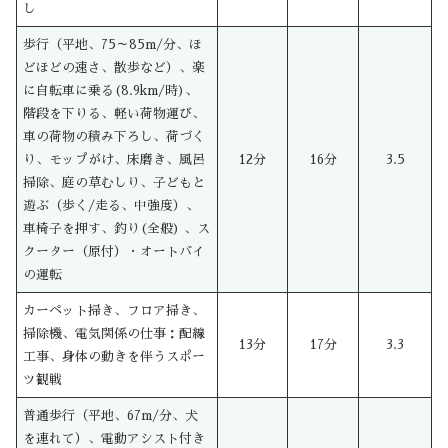
し
歩行（平地、75～85m/分、ほ
どほどの速さ、散歩など）、楽
に自転車に乗る(8.9km/時)、
階段を下りる、軽い荷物運び、
車の荷物の積み下ろし、荷づく
り、モップがけ、床磨き、風呂
12分
16分
3.5
掃除、庭の草むしり、子どもと
遊ぶ（歩く/走る、中強度）、
車椅子を押す、釣り(全般) 、ス
クーター（原付）・オートバイ
の運転
カーペット掃き、フロア掃き、
掃除機、電気関係の仕事：配線
13分
17分
3.3
工事、身体の動きを伴うスポー
ツ観戦
普通歩行（平地、67m/分、犬
を連れて）、電動アシスト付き