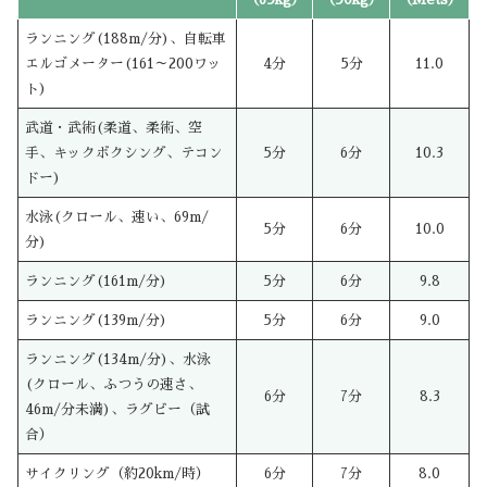
ランニング(188m/分)、自転車
エルゴメーター(161～200ワッ
4分
5分
11.0
ト)
武道・武術(柔道、柔術、空
手、キックボクシング、テコン
5分
6分
10.3
ドー)
水泳(クロール、速い、69m/
5分
6分
10.0
分)
ランニング(161m/分)
5分
6分
9.8
ランニング(139m/分)
5分
6分
9.0
ランニング(134m/分)、水泳
(クロール、ふつうの速さ、
6分
7分
8.3
46m/分未満)、ラグビー（試
合）
サイクリング（約20km/時）
6分
7分
8.0