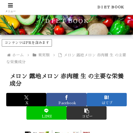
食品のカロリーや糖質などの栄養素がわかる！健康やダイエットに
ＤＩＥＴ ＢＯＯＫ
メニュー
ＤＩＥＴ ＢＯＯＫ
コンテンツはPRを含みます
ホーム
果実類
メロン 露地メロン 赤肉種 生 の主要
な栄養成分
メロン 露地メロン 赤肉種 生 の主要な栄養
成分
X
Facebook
はてブ
LINE
コピー