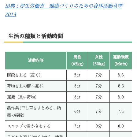
出典：厚生労働省 健康づくりのための身体活動基準
2013
生活の種類と活動時間
男性
女性
運動強度
活動内容
（65kg）
（50kg）
（Mets）
階段を上る（速く）
5分
7分
8.8
荷物を上の階へ運ぶ
6分
7分
8.3
運搬（重い荷物）
6分
7分
8.0
農作業(干し草をまとめる、納
6分
7分
7.8
屋の掃除)
スコップで雪かきをする
7分
9分
6.0