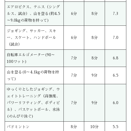
エアロビクス、テニス（シング
ルス、試合）、山を登る(約4.5
6分
8分
7.3
～9.0kgの荷物を持って)
ジョギング、サッカー、スキ
ー、スケート、ハンドボール
6分
8分
7.0
（試合）
自転車エルゴメーター(90～
7分
8分
6.8
100ワット)
山を登る(0～4.1kgの荷物を持
7分
9分
6.5
って)
ゆっくりとしたジョギング、ウ
ェイトトレーニング（高強度、
パワーリフティング、ボディビ
7分
9分
6.0
ル）、バスケットボール、水泳
(のんびり泳ぐ)
バドミントン
8分
10分
5.5