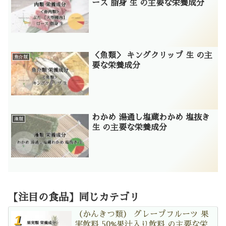
ース 脂身 生 の主要な栄養成分
＜魚類＞ キングクリップ 生 の主
魚介類
要な栄養成分
わかめ 湯通し塩蔵わかめ 塩抜き
藻類
生 の主要な栄養成分
【注目の食品】同じカテゴリ
（かんきつ類） グレープフルーツ 果
実飲料 50%果汁入り飲料 の主要な栄