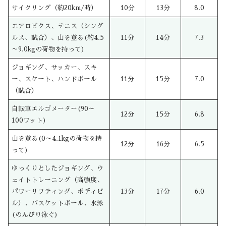
サイクリング（約20km/時）
10分
13分
8.0
エアロビクス、テニス（シング
ルス、試合）、山を登る(約4.5
11分
14分
7.3
～9.0kgの荷物を持って)
ジョギング、サッカー、スキ
ー、スケート、ハンドボール
11分
15分
7.0
（試合）
自転車エルゴメーター(90～
12分
15分
6.8
100ワット)
山を登る(0～4.1kgの荷物を持
12分
16分
6.5
って)
ゆっくりとしたジョギング、ウ
ェイトトレーニング（高強度、
パワーリフティング、ボディビ
13分
17分
6.0
ル）、バスケットボール、水泳
(のんびり泳ぐ)