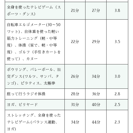
全身を使ったテレビゲーム（ス
21分
27分
3.8
ポーツ・ダンス）
自転車エルゴメーター(30～50
ワット)、自体重を使った軽い
筋力トレーニング（軽・中等
22分
29分
3.5
度）、体操（家で、軽・中等
度）、ゴルフ（手引きカートを
使って）、カヌー
ボウリング、バレーボール、社
交ダンス(ワルツ、サンバ、タ
26分
34分
3.0
ンゴ)、ピラティス、太極拳
座って行うラジオ体操
28分
36分
2.8
ヨガ、ビリヤード
31分
40分
2.5
ストレッチング、全身を使った
テレビゲーム(バランス運動、
34分
44分
2.3
ヨガ)