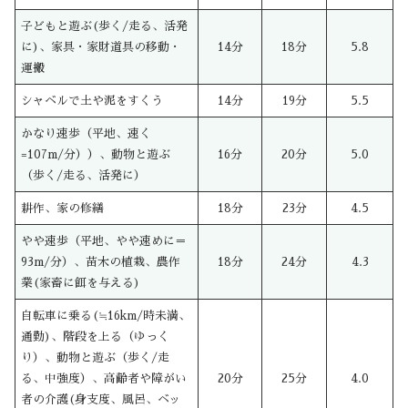
子どもと遊ぶ(歩く/走る、活発
に)、家具・家財道具の移動・
14分
18分
5.8
運搬
シャベルで土や泥をすくう
14分
19分
5.5
かなり速歩（平地、速く
=107m/分））、動物と遊ぶ
16分
20分
5.0
（歩く/走る、活発に）
耕作、家の修繕
18分
23分
4.5
やや速歩（平地、やや速めに＝
93m/分）、苗木の植栽、農作
18分
24分
4.3
業(家畜に餌を与える)
自転車に乗る(≒16km/時未満、
通勤)、階段を上る（ゆっく
り）、動物と遊ぶ（歩く/走
る、中強度）、高齢者や障がい
20分
25分
4.0
者の介護(身支度、風呂、ベッ