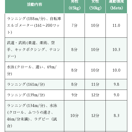
男性
女性
運動強度
活動内容
（65kg）
（50kg）
（Mets）
ランニング(188m/分)、自転車
エルゴメーター(161～200ワッ
7分
10分
11.0
ト)
武道・武術(柔道、柔術、空
手、キックボクシング、テコン
8分
10分
10.3
ドー)
水泳(クロール、速い、69m/
8分
10分
10.0
分)
ランニング(161m/分)
8分
11分
9.8
ランニング(139m/分)
9分
12分
9.0
ランニング(134m/分)、水泳
(クロール、ふつうの速さ、
10分
12分
8.3
46m/分未満)、ラグビー（試
合）