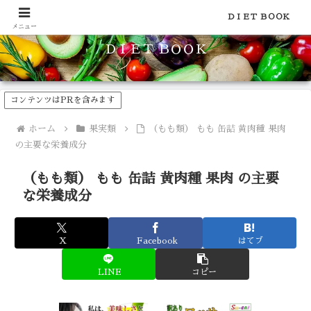
食品のカロリーや糖質などの栄養素がわかる！健康やダイエットに
ＤＩＥＴ ＢＯＯＫ
メニュー
ＤＩＥＴ ＢＯＯＫ
コンテンツはPRを含みます
ホーム
果実類
（もも類） もも 缶詰 黄肉種 果肉
の主要な栄養成分
（もも類） もも 缶詰 黄肉種 果肉 の主要
な栄養成分
X
Facebook
はてブ
LINE
コピー