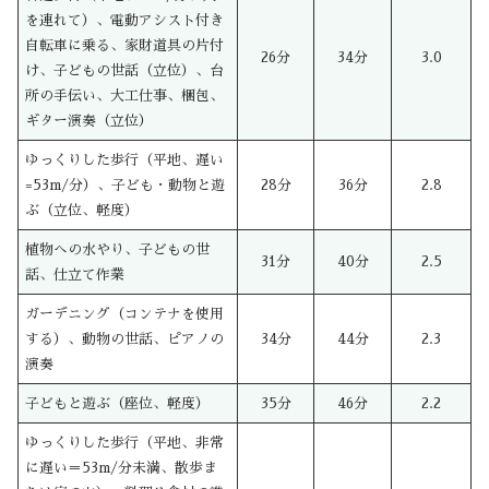
を連れて）、電動アシスト付き
自転車に乗る、家財道具の片付
26分
34分
3.0
け、子どもの世話（立位）、台
所の手伝い、大工仕事、梱包、
ギター演奏（立位）
ゆっくりした歩行（平地、遅い
=53m/分）、子ども・動物と遊
28分
36分
2.8
ぶ（立位、軽度）
植物への水やり、子どもの世
31分
40分
2.5
話、仕立て作業
ガーデニング（コンテナを使用
する）、動物の世話、ピアノの
34分
44分
2.3
演奏
子どもと遊ぶ（座位、軽度）
35分
46分
2.2
ゆっくりした歩行（平地、非常
に遅い＝53m/分未満、散歩ま