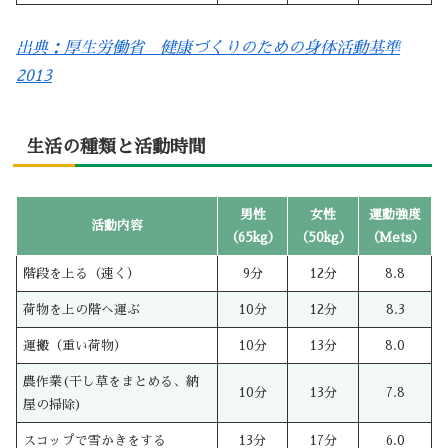
出典：厚生労働省 健康づくりのための身体活動基準
2013
生活の種類と活動時間
男性
女性
運動強度
活動内容
（65kg）
（50kg）
（Mets）
階段を上る（速く）
9分
12分
8.8
荷物を上の階へ運ぶ
10分
12分
8.3
運搬（重い荷物）
10分
13分
8.0
農作業(干し草をまとめる、納
10分
13分
7.8
屋の掃除)
スコップで雪かきをする
13分
17分
6.0