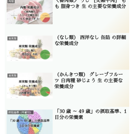
＜畜肉類＞ うし ［交雑牛肉］ も
肉類
も 脂身つき 生 の主要な栄養成分
（なし類） 西洋なし 缶詰 の詳細
果実類
な栄養成分
（かんきつ類） グレープフルー
果実類
ツ 白肉種 砂じょう 生 の主要な
栄養成分
「30 歳 ～ 49 歳」の摂取基準、1
摂取基準（年齢別）
日分の栄養素