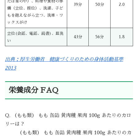
たは家の中）、料理や食材の準
39分
50分
2.0
備（立位、座位）、洗濯、子ど
もを抱えながら立つ、洗車・ワ
ックスがけ
立位(会話、電話、読書)、皿洗
43分
56分
1.8
い
出典：厚生労働省 健康づくりのための身体活動基準
2013
栄養成分 FAQ
Q. （もも類） もも 缶詰 黄肉種 果肉 100g あたりのカロ
リーは？
（もも類） もも 缶詰 黄肉種 果肉 100g あたりのカ