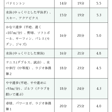
バドミントン
14分
19分
5.5
水泳(ゆっくりとした平泳ぎ) 、
15分
19分
5.3
スキー、アクアビクス
かなり速歩（平地、速く
=107m/分）、野球、ソフトボ
16分
20分
5.0
ール、サーフィン、バレエ(モ
ダン、ジャズ)
水泳(ゆっくりとした背泳)
16分
21分
4.8
テニス(ダブルス、試合）、水
中歩行（中等度）、ラジオ体操
18分
23分
4.5
第２
やや速歩(平地、やや速めに
=93m/分)、ゴルフ（クラブを
18分
24分
4.3
担いで運ぶ）
卓球、パワーヨガ、ラジオ体操
20分
25分
4.0
第１