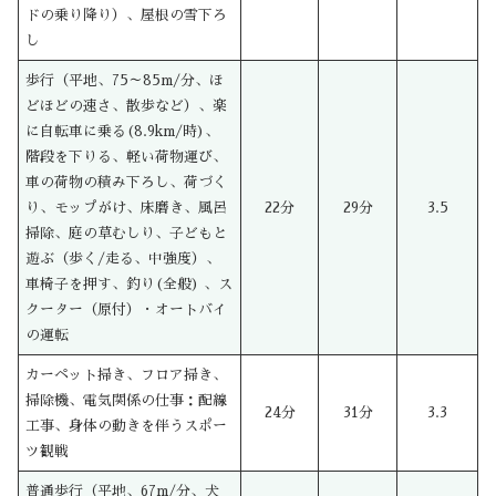
ドの乗り降り）、屋根の雪下ろ
し
歩行（平地、75～85m/分、ほ
どほどの速さ、散歩など）、楽
に自転車に乗る(8.9km/時)、
階段を下りる、軽い荷物運び、
車の荷物の積み下ろし、荷づく
り、モップがけ、床磨き、風呂
22分
29分
3.5
掃除、庭の草むしり、子どもと
遊ぶ（歩く/走る、中強度）、
車椅子を押す、釣り(全般) 、ス
クーター（原付）・オートバイ
の運転
カーペット掃き、フロア掃き、
掃除機、電気関係の仕事：配線
24分
31分
3.3
工事、身体の動きを伴うスポー
ツ観戦
普通歩行（平地、67m/分、犬