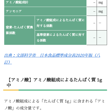
アミノ酸組成計
–
mg
アンモニア
–
mg
アミノ酸組成によるたんぱく質に
–
－
対する係数
窒素-たんぱく質換
算係数
基準窒素によるたんぱく質に対す
–
－
る係数
出典：文部科学省 日本食品標準成分表2020年版（八
訂）
【アミノ酸】アミノ酸組成によるたんぱく質 1g
中
アミノ酸組成による「たんぱく質 1g」に含まれる「アミ
ノ酸」の成分量です。