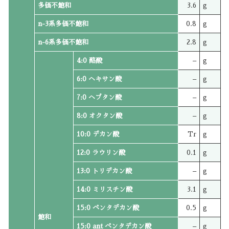
多価不飽和
3.6
g
n-3系多価不飽和
0.8
g
n-6系多価不飽和
2.8
g
4:0 酪酸
–
g
6:0 ヘキサン酸
–
g
7:0 ヘプタン酸
–
g
8:0 オクタン酸
–
g
10:0 デカン酸
Tr
g
12:0 ラウリン酸
0.1
g
13:0 トリデカン酸
–
g
14:0 ミリスチン酸
3.1
g
15:0 ペンタデカン酸
0.5
g
飽和
15:0 ant ペンタデカン酸
–
g