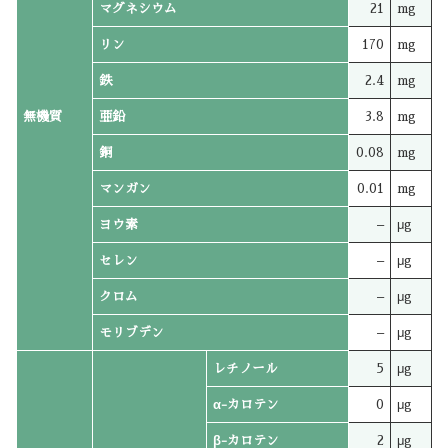
マグネシウム
21
mg
リン
170
mg
鉄
2.4
mg
無機質
亜鉛
3.8
mg
銅
0.08
mg
マンガン
0.01
mg
ヨウ素
–
μg
セレン
–
μg
クロム
–
μg
モリブデン
–
μg
レチノール
5
μg
α-カロテン
0
μg
β-カロテン
2
μg