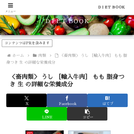
食品のカロリーや糖質などの栄養素がわかる！健康やダイエットに
ＤＩＥＴ ＢＯＯＫ
メニュー
ＤＩＥＴ ＢＯＯＫ
コンテンツはPRを含みます
ホーム
肉類
＜畜肉類＞ うし ［輸入牛肉］ もも 脂
身つき 生 の詳細な栄養成分
＜畜肉類＞ うし ［輸入牛肉］ もも 脂身つ
き 生 の詳細な栄養成分
X
Facebook
はてブ
LINE
コピー