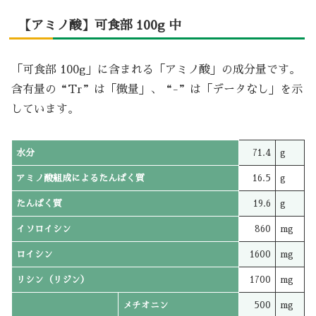
【アミノ酸】可食部 100g 中
「可食部 100g」に含まれる「アミノ酸」の成分量です。
含有量の“Tr”は「微量」、“-”は「データなし」を示
しています。
水分
71.4
g
アミノ酸組成によるたんぱく質
16.5
g
たんぱく質
19.6
g
イソロイシン
860
mg
ロイシン
1600
mg
リシン（リジン）
1700
mg
メチオニン
500
mg