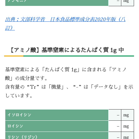
アンモニア
–
mg
出典：文部科学省 日本食品標準成分表2020年版（八
訂）
【アミノ酸】基準窒素によるたんぱく質 1g 中
基準窒素による「たんぱく質 1g」に含まれる「アミノ
酸」の成分量です。
含有量の“Tr”は「微量」、“-”は「データなし」を示
しています。
イソロイシン
–
mg
ロイシン
–
mg
リシン（リジン）
–
mg