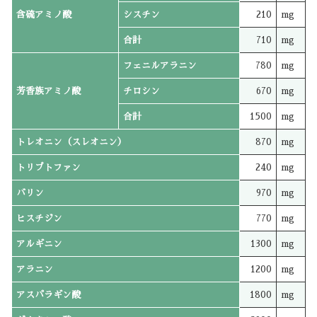
含硫アミノ酸
シスチン
210
mg
合計
710
mg
フェニルアラニン
780
mg
芳香族アミノ酸
チロシン
670
mg
合計
1500
mg
トレオニン（スレオニン）
870
mg
トリプトファン
240
mg
バリン
970
mg
ヒスチジン
770
mg
アルギニン
1300
mg
アラニン
1200
mg
アスパラギン酸
1800
mg