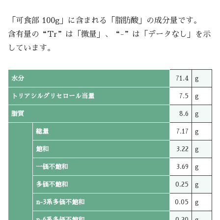
「可食部 100g」に含まれる「脂肪酸」の成分量です。
含有量の“Tr”は「微量」、“-”は「データなし」を示
しています。
水分
71.4
g
トリアシルグリセロール当量
7.5
g
脂質
8.6
g
総量
7.17
g
飽和
3.22
g
一価不飽和
3.69
g
多価不飽和
0.25
g
n-3系多価不飽和
0.05
g
n-6系多価不飽和
0.20
g