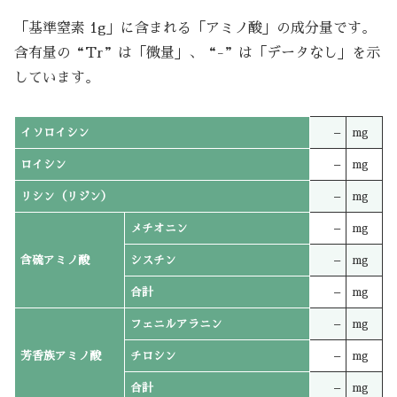
「基準窒素 1g」に含まれる「アミノ酸」の成分量です。
含有量の“Tr”は「微量」、“-”は「データなし」を示
しています。
イソロイシン
–
mg
ロイシン
–
mg
リシン（リジン）
–
mg
メチオニン
–
mg
含硫アミノ酸
シスチン
–
mg
合計
–
mg
フェニルアラニン
–
mg
芳香族アミノ酸
チロシン
–
mg
合計
–
mg