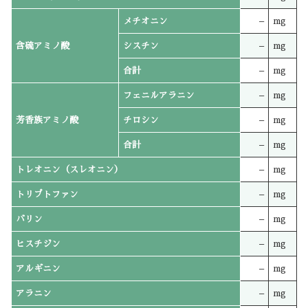
メチオニン
–
mg
含硫アミノ酸
シスチン
–
mg
合計
–
mg
フェニルアラニン
–
mg
芳香族アミノ酸
チロシン
–
mg
合計
–
mg
トレオニン（スレオニン）
–
mg
トリプトファン
–
mg
バリン
–
mg
ヒスチジン
–
mg
アルギニン
–
mg
アラニン
–
mg