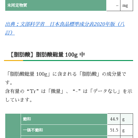
未同定物質
–
mg
出典：文部科学省 日本食品標準成分表2020年版（八
訂）
【脂肪酸】脂肪酸総量 100g 中
「脂肪酸総量 100g」に含まれる「脂肪酸」の成分量で
す。
含有量の“Tr”は「微量」、“-”は「データなし」を示
しています。
飽和
44.9
g
一価不飽和
51.5
g