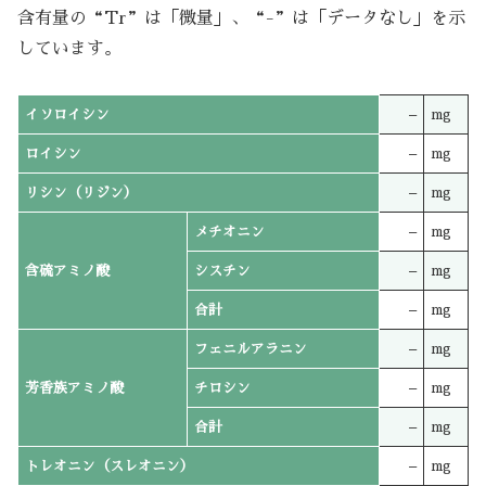
含有量の“Tr”は「微量」、“-”は「データなし」を示
しています。
イソロイシン
–
mg
ロイシン
–
mg
リシン（リジン）
–
mg
メチオニン
–
mg
含硫アミノ酸
シスチン
–
mg
合計
–
mg
フェニルアラニン
–
mg
芳香族アミノ酸
チロシン
–
mg
合計
–
mg
トレオニン（スレオニン）
–
mg