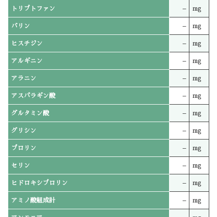
トリプトファン
–
mg
バリン
–
mg
ヒスチジン
–
mg
アルギニン
–
mg
アラニン
–
mg
アスパラギン酸
–
mg
グルタミン酸
–
mg
グリシン
–
mg
プロリン
–
mg
セリン
–
mg
ヒドロキシプロリン
–
mg
アミノ酸組成計
–
mg