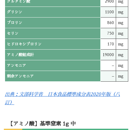
グルタミン酸
2900
mg
グリシン
1100
mg
プロリン
860
mg
セリン
750
mg
ヒドロキシプロリン
170
mg
アミノ酸組成計
19000
mg
アンモニア
–
mg
剰余アンモニア
–
mg
出典：文部科学省 日本食品標準成分表2020年版（八
訂）
【アミノ酸】基準窒素 1g 中