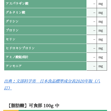
アスパラギン酸
–
mg
グルタミン酸
–
mg
グリシン
–
mg
プロリン
–
mg
セリン
–
mg
ヒドロキシプロリン
–
mg
アミノ酸組成計
–
mg
アンモニア
–
mg
出典：文部科学省 日本食品標準成分表2020年版（八
訂）
【脂肪酸】可食部 100g 中