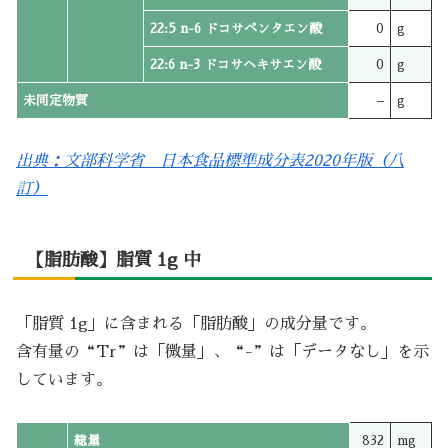
22:5 n-6 ドコサペンタエン酸
0
g
22:6 n-3 ドコサヘキサエン酸
0
g
未同定物質
–
g
出典：文部科学省 日本食品標準成分表2020年版（八
訂）
【脂肪酸】脂質 1g 中
「脂質 1g」に含まれる「脂肪酸」の成分量です。
含有量の“Tr”は「微量」、“-”は「データなし」を示
しています。
総量
832
mg