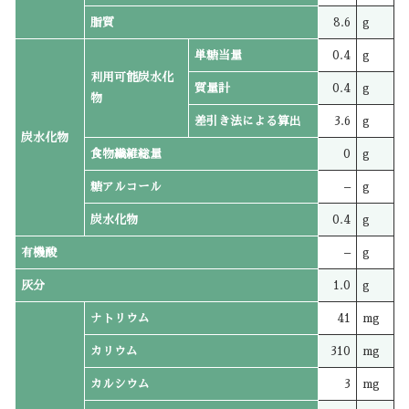
脂質
8.6
g
単糖当量
0.4
g
利用可能炭水化
質量計
0.4
g
物
差引き法による算出
3.6
g
炭水化物
食物繊維総量
0
g
糖アルコール
–
g
炭水化物
0.4
g
有機酸
–
g
灰分
1.0
g
ナトリウム
41
mg
カリウム
310
mg
カルシウム
3
mg