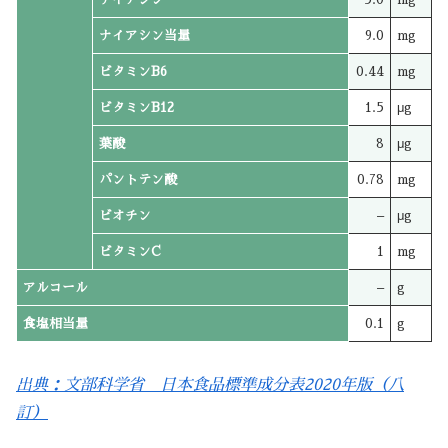
ナイアシン当量
9.0
mg
ビタミンB6
0.44
mg
ビタミンB12
1.5
μg
葉酸
8
μg
パントテン酸
0.78
mg
ビオチン
–
μg
ビタミンC
1
mg
アルコール
–
g
食塩相当量
0.1
g
出典：文部科学省 日本食品標準成分表2020年版（八
訂）