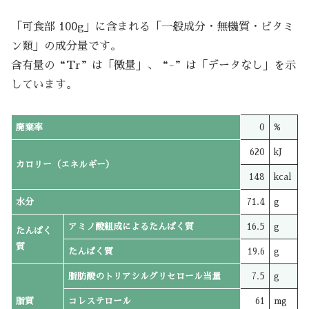
「可食部 100g」に含まれる「一般成分・無機質・ビタミ
ン類」の成分量です。
含有量の“Tr”は「微量」、“-”は「データなし」を示
しています。
廃棄率
0
%
620
kJ
カロリー（エネルギー）
148
kcal
水分
71.4
g
アミノ酸組成によるたんぱく質
16.5
g
たんぱく
質
たんぱく質
19.6
g
脂肪酸のトリアシルグリセロール当量
7.5
g
脂質
コレステロール
61
mg