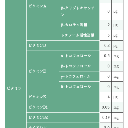
ビタミンA
β-クリプトキサンチ
0
μg
ン
β-カロテン当量
2
μg
レチノール活性当量
5
μg
ビタミンD
0.2
μg
α-トコフェロール
0.5
mg
β-トコフェロール
0
mg
ビタミンE
γ-トコフェロール
0
mg
δ-トコフェロール
0
mg
ビタミン
ビタミンK
4
μg
ビタミンB1
0.08
mg
ビタミンB2
0.19
mg
ナイアシン
5.0
mg