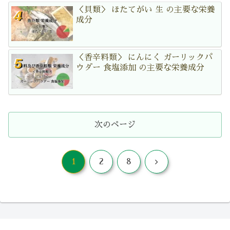
＜貝類＞ ほたてがい 生 の主要な栄養
成分
＜香辛料類＞ にんにく ガーリックパ
ウダー 食塩添加 の主要な栄養成分
次のページ
次
1
2
8
へ