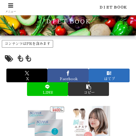
食品のカロリーや糖質などの栄養素がわかる！健康やダイエットに
ＤＩＥＴ ＢＯＯＫ
メニュー
ＤＩＥＴ ＢＯＯＫ
コンテンツはPRを含みます
もも
X
Facebook
はてブ
LINE
コピー